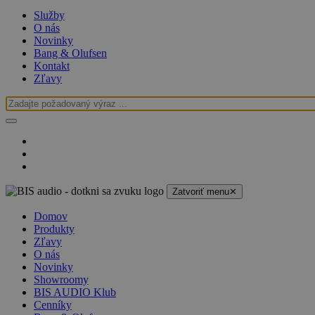
Služby
O nás
Novinky
Bang & Olufsen
Kontakt
Zľavy
Zatvoriť menu
✕
Domov
Produkty
Zľavy
O nás
Novinky
Showroomy
BIS AUDIO Klub
Cenníky