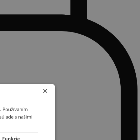
×
i. Používaním
súlade s našimi
Funkcie