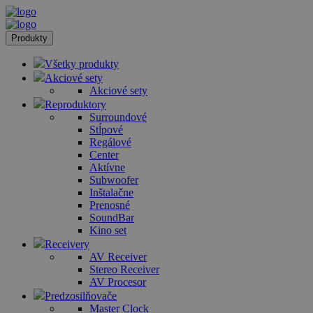
Produkty
Všetky produkty
Akciové sety
Akciové sety
Reproduktory
Surroundové
Stĺpové
Regálové
Center
Aktívne
Subwoofer
Inštalačne
Prenosné
SoundBar
Kino set
Receivery
AV Receiver
Stereo Receiver
AV Procesor
Predzosilňovače
Master Clock