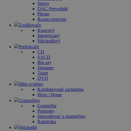
Stereo
DAC Prevodník
Phono
Room corrector
Zosilňovače
Koncový
Integrovaný
Slúchadlový
Prehrávače
CD
SACD
Blu-ray
Streamer
Tuner
DVD
Mini systémy
Kombinované zariadenia
Heos / Home
Gramofóny
Gramofón
Prenosky
Starostlivosť o gramofóny
Ramienka
Slúchadlá