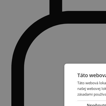
Táto webová
Táto webová lokal
našej webovej lok
zásadami používa
Nevyhnut