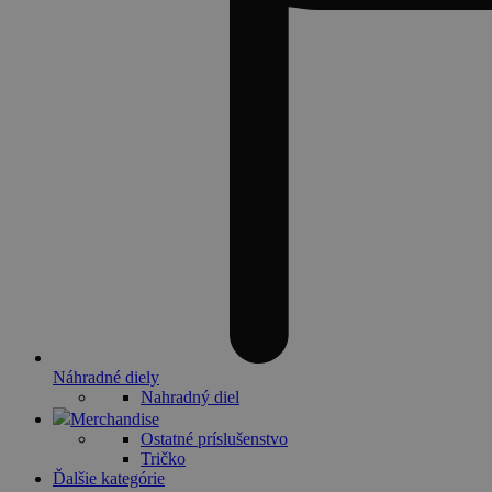
Náhradné diely
Nahradný diel
Merchandise
Ostatné príslušenstvo
Tričko
Ďalšie kategórie