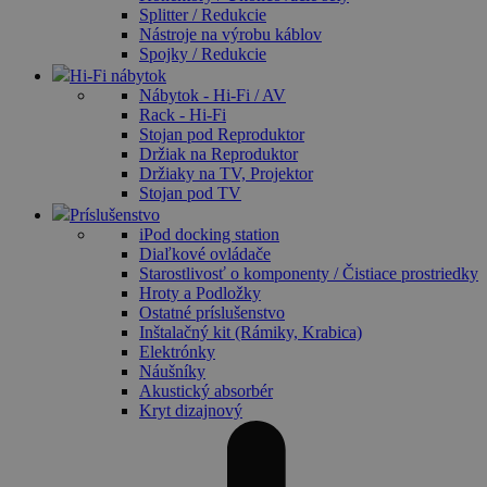
Splitter / Redukcie
Nástroje na výrobu káblov
Spojky / Redukcie
Hi-Fi nábytok
Nábytok - Hi-Fi / AV
Rack - Hi-Fi
Stojan pod Reproduktor
Držiak na Reproduktor
Držiaky na TV, Projektor
Stojan pod TV
Príslušenstvo
iPod docking station
Diaľkové ovládače
Starostlivosť o komponenty / Čistiace prostriedky
Hroty a Podložky
Ostatné príslušenstvo
Inštalačný kit (Rámiky, Krabica)
Elektrónky
Náušníky
Akustický absorbér
Kryt dizajnový