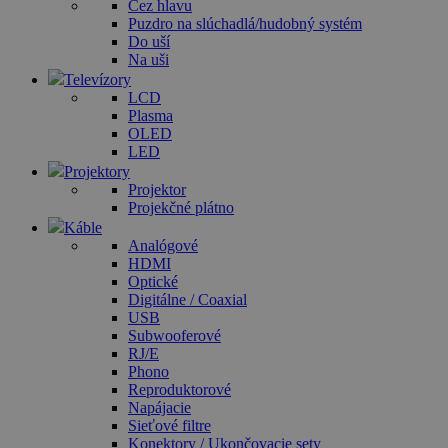
Cez hlavu
Puzdro na slúchadlá/hudobný systém
Do uší
Na uši
Televízory
LCD
Plasma
OLED
LED
Projektory
Projektor
Projekčné plátno
Káble
Analógové
HDMI
Optické
Digitálne / Coaxial
USB
Subwooferové
RJ/E
Phono
Reproduktorové
Napájacie
Sieťové filtre
Konektory / Ukončovacie sety