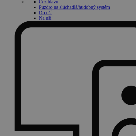
Cez hlavu
Puzdro na slúchadlá/hudobný systém
Do uší
Na uši