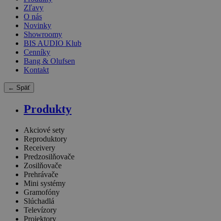
Zľavy
O nás
Novinky
Showroomy
BIS AUDIO Klub
Cenníky
Bang & Olufsen
Kontakt
← Späť
Produkty
Akciové sety
Reproduktory
Receivery
Predzosilňovače
Zosilňovače
Prehrávače
Mini systémy
Gramofóny
Slúchadlá
Televízory
Projektory