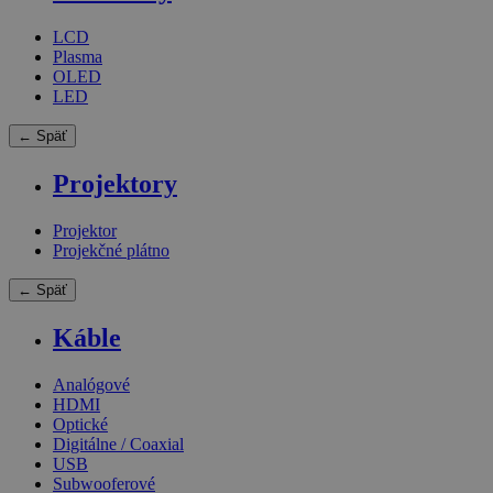
LCD
Plasma
OLED
LED
← Späť
Projektory
Projektor
Projekčné plátno
← Späť
Káble
Analógové
HDMI
Optické
Digitálne / Coaxial
USB
Subwooferové