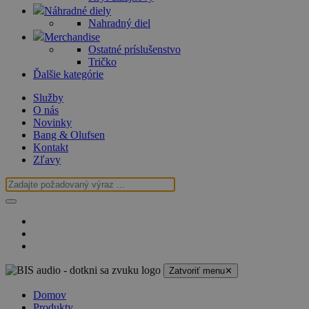
Náhradné diely
Nahradný diel
Merchandise
Ostatné príslušenstvo
Tričko
Ďalšie kategórie
Služby
O nás
Novinky
Bang & Olufsen
Kontakt
Zľavy
Zatvoriť menu
✕
Domov
Produkty