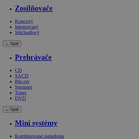
Zosilňovače
Koncový
Integrovaný
Slúchadlový
← Späť
Prehrávače
CD
SACD
Blu-ray
Streamer
Tuner
DVD
← Späť
Mini systémy
Kombinované zariadenia