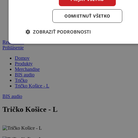
Tričko
ODMIETNUŤ VŠETKO
ZOBRAZIŤ PODROBNOSTI
Registrácia
Prihlásenie
Domov
Produkty
Merchandise
BIS audio
Tričko
Tričko Košice - L
BIS audio
Tričko Košice - L