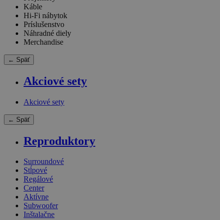
Káble
Hi-Fi nábytok
Príslušenstvo
Náhradné diely
Merchandise
← Späť
Akciové sety
Akciové sety
← Späť
Reproduktory
Surroundové
Stĺpové
Regálové
Center
Aktívne
Subwoofer
Inštalačne