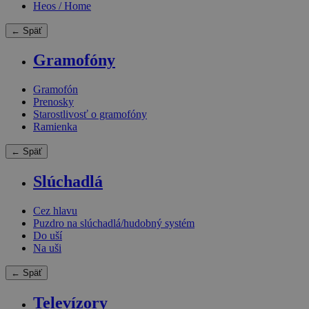
Heos / Home
← Späť
Gramofóny
Gramofón
Prenosky
Starostlivosť o gramofóny
Ramienka
← Späť
Slúchadlá
Cez hlavu
Puzdro na slúchadlá/hudobný systém
Do uší
Na uši
← Späť
Televízory