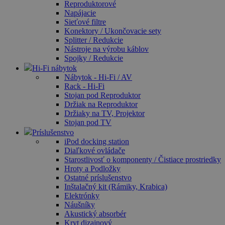
Reproduktorové
Napájacie
Sieťové filtre
Konektory / Ukončovacie sety
Splitter / Redukcie
Nástroje na výrobu káblov
Spojky / Redukcie
Hi-Fi nábytok
Nábytok - Hi-Fi / AV
Rack - Hi-Fi
Stojan pod Reproduktor
Držiak na Reproduktor
Držiaky na TV, Projektor
Stojan pod TV
Príslušenstvo
iPod docking station
Diaľkové ovládače
Starostlivosť o komponenty / Čistiace prostriedky
Hroty a Podložky
Ostatné príslušenstvo
Inštalačný kit (Rámiky, Krabica)
Elektrónky
Náušníky
Akustický absorbér
Kryt dizajnový