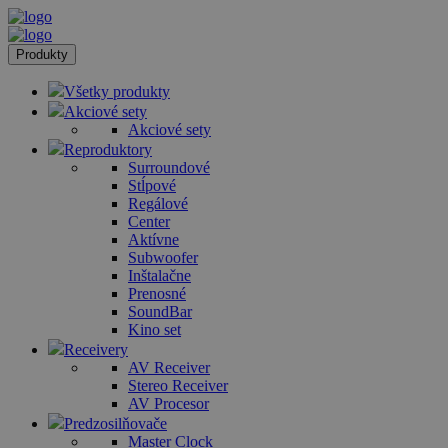
Produkty
Všetky produkty
Akciové sety
Akciové sety
Reproduktory
Surroundové
Stĺpové
Regálové
Center
Aktívne
Subwoofer
Inštalačne
Prenosné
SoundBar
Kino set
Receivery
AV Receiver
Stereo Receiver
AV Procesor
Predzosilňovače
Master Clock