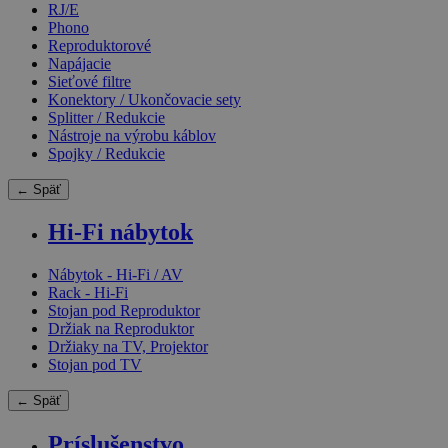
RJ/E
Phono
Reproduktorové
Napájacie
Sieťové filtre
Konektory / Ukončovacie sety
Splitter / Redukcie
Nástroje na výrobu káblov
Spojky / Redukcie
← Späť
Hi-Fi nábytok
Nábytok - Hi-Fi / AV
Rack - Hi-Fi
Stojan pod Reproduktor
Držiak na Reproduktor
Držiaky na TV, Projektor
Stojan pod TV
← Späť
Príslušenstvo