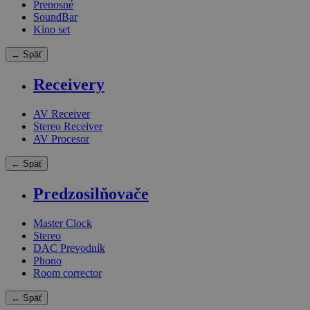
Prenosné
SoundBar
Kino set
← Späť
Receivery
AV Receiver
Stereo Receiver
AV Procesor
← Späť
Predzosilňovače
Master Clock
Stereo
DAC Prevodník
Phono
Room corrector
← Späť