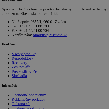
Špičková Hi-Fi technika a prvotriedne služby pre milovníkov hudby
a obrazu na Slovensku od roku 1999.
Na Štepnici 9657/1, 960 01 Zvolen
Tel.: +421 45/54 00 703
Fax: +421 45/54 00 704
Napíšte nám:
bisaudio@bisaudio.sk
Produkty
Všetky produkty
Reproduktory
Receivery
Zosilňovače
Predzosilňovače
Slúchadlá
Informácie
Obchodné podmienky
Reklamačný poriadok
Ochrana dát
Odstúpenie od zmluvy