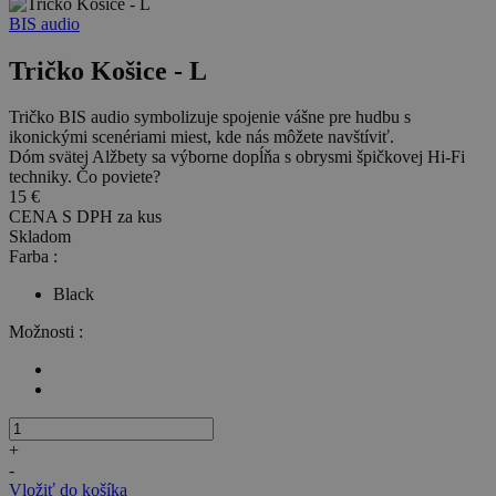
BIS audio
Tričko Košice - L
Tričko BIS audio symbolizuje spojenie vášne pre hudbu s
ikonickými scenériami miest, kde nás môžete navštíviť.
Dóm svätej Alžbety sa výborne dopĺňa s obrysmi špičkovej Hi-Fi
techniky. Čo poviete?
15 €
CENA S DPH za
kus
Skladom
Farba :
Black
Možnosti :
+
-
Vložiť do košíka