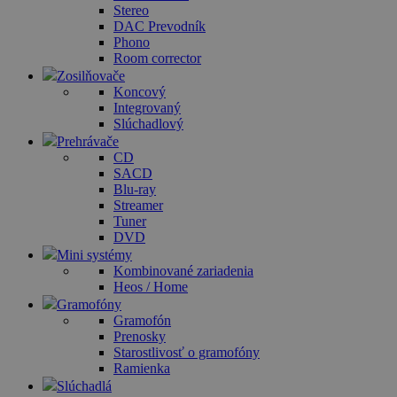
Stereo
DAC Prevodník
Phono
Room corrector
Zosilňovače
Koncový
Integrovaný
Slúchadlový
Prehrávače
CD
SACD
Blu-ray
Streamer
Tuner
DVD
Mini systémy
Kombinované zariadenia
Heos / Home
Gramofóny
Gramofón
Prenosky
Starostlivosť o gramofóny
Ramienka
Slúchadlá