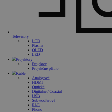
Televízory
LCD
Plasma
OLED
LED
Projektory
Projektor
Projekčné plátno
Káble
Analógové
HDMI
Optické
Digitálne / Coaxial
USB
Subwooferové
RJ/E
Phono