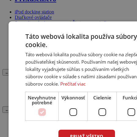
iPod docking station
Diaľkové ovládače
Starostlivosť o komponenty / Čistiace prostriedky
Hroty a Podložky
Ostatné príslušenstvo
Táto webová lokalita používa súbory
Inštalačný kit (Rámiky, Krabica)
cookie.
Elektrónky
Náušníky
Táto webová lokalita používa súbory cookie na zlepš
Akustický absorbér
používateľskej skúsenosti. Používaním našej webove
Kryt dizajnový
lokality vyjadrujete súhlas s používaním všetkých
← Späť
súborov cookie v súlade s našimi zásadami používan
súborov cookie.
Prečítať viac
Náhradné diely
Nevyhnutne
Výkonnosť
Cielenie
Funkc
Nahradný diel
potrebné
← Späť
Merchandise
Ostatné príslušenstvo
PRIJAŤ VŠETKO