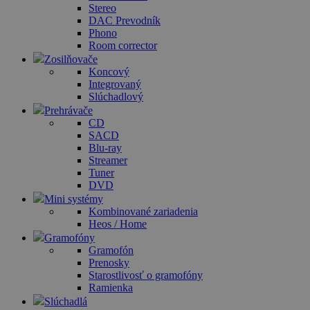
Stereo
DAC Prevodník
Phono
Room corrector
Zosilňovače
Koncový
Integrovaný
Slúchadlový
Prehrávače
CD
SACD
Blu-ray
Streamer
Tuner
DVD
Mini systémy
Kombinované zariadenia
Heos / Home
Gramofóny
Gramofón
Prenosky
Starostlivosť o gramofóny
Ramienka
Slúchadlá