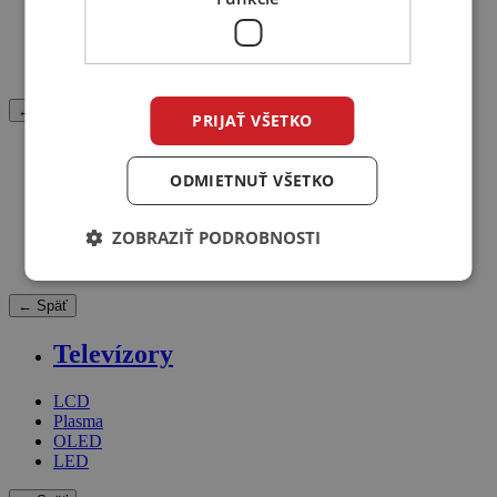
Gramofón
Prenosky
Starostlivosť o gramofóny
Ramienka
← Späť
PRIJAŤ VŠETKO
Slúchadlá
ODMIETNUŤ VŠETKO
Cez hlavu
Puzdro na slúchadlá/hudobný systém
ZOBRAZIŤ PODROBNOSTI
Do uší
Na uši
← Späť
Televízory
LCD
Plasma
OLED
LED