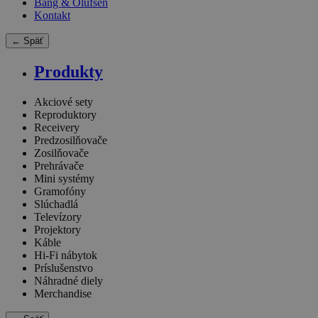
Bang & Olufsen
Kontakt
← Späť
Produkty
Akciové sety
Reproduktory
Receivery
Predzosilňovače
Zosilňovače
Prehrávače
Mini systémy
Gramofóny
Slúchadlá
Televízory
Projektory
Káble
Hi-Fi nábytok
Príslušenstvo
Náhradné diely
Merchandise