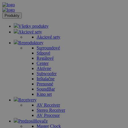
Produkty
Všetky produkty
Akciové sety
Akciové sety
Reproduktory
Surroundové
Stĺpové
Regálové
Center
Aktívne
Subwoofer
Inštalačne
Prenosné
SoundBar
Kino set
Receivery
AV Receiver
Stereo Receiver
AV Procesor
Predzosilňovače
Master Clock