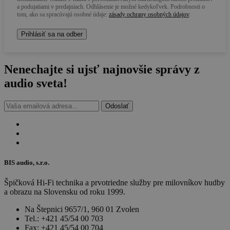
a podujatiami v predajniach. Odhlásenie je možné kedykoľvek. Podrobnosti o
tom, ako sa spracúvajú osobné údaje:
zásady ochrany osobných údajov
.
Nenechajte si ujsť najnovšie
správy z
audio sveta!
Odoslať
BIS audio, s.r.o.
Špičková Hi-Fi technika a prvotriedne služby pre milovníkov hudby
a obrazu na Slovensku od roku 1999.
Na Štepnici 9657/1, 960 01 Zvolen
Tel.: +421 45/54 00 703
Fax: +421 45/54 00 704