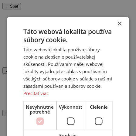
← Späť
Prehrávače
×
Táto webová lokalita používa
CD
SACD
súbory cookie.
Blu-ray
Streamer
Táto webová lokalita používa súbory
Tuner
cookie na zlepšenie používateľskej
DVD
skúsenosti. Používaním našej webovej
lokality vyjadrujete súhlas s používaním
← Späť
všetkých súborov cookie v súlade s našimi
Mini systémy
zásadami používania súborov cookie.
Prečítať viac
Kombinované zariadenia
Heos / Home
Nevyhnutne
Výkonnosť
Cielenie
potrebné
← Späť
Gramofóny
Funkcie