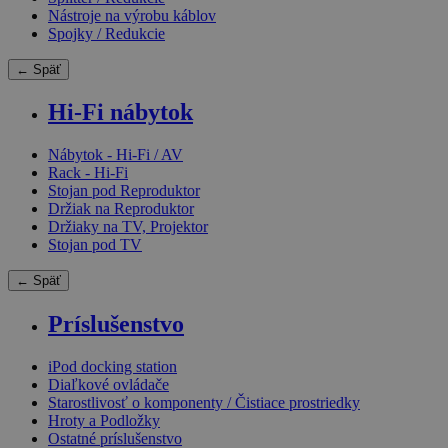
Nástroje na výrobu káblov
Spojky / Redukcie
← Späť
Hi-Fi nábytok
Nábytok - Hi-Fi / AV
Rack - Hi-Fi
Stojan pod Reproduktor
Držiak na Reproduktor
Držiaky na TV, Projektor
Stojan pod TV
← Späť
Príslušenstvo
iPod docking station
Diaľkové ovládače
Starostlivosť o komponenty / Čistiace prostriedky
Hroty a Podložky
Ostatné príslušenstvo