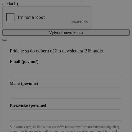
akciách)
Vytvoriť nové konto
Pridajte sa do odberu nášho newslettera BIS audio.
Email (povinné)
Meno (povinné)
Priezvisko (povinné)
Súhlasím s tým, že BIS audio ma môže kontaktovať prostredníctvom digitálnej
komunikácie vrátane e-mailu s personalizovaným marketingom našich produktov