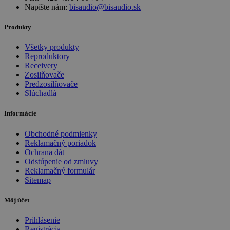
Napíšte nám:
bisaudio@bisaudio.sk
Produkty
Všetky produkty
Reproduktory
Receivery
Zosilňovače
Predzosilňovače
Slúchadlá
Informácie
Obchodné podmienky
Reklamačný poriadok
Ochrana dát
Odstúpenie od zmluvy
Reklamačný formulár
Sitemap
Môj účet
Prihlásenie
Registrácia