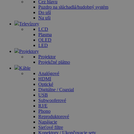
Cez hlavu
Puzdro na slúchadlá/hudobný systém
Do uší
Na uši
Televízory
LCD
Plasma
OLED
LED
Projektory
Projektor
Projekčné plátno
Káble
Analógové
HDMI
Optické
Digitálne / Coaxial
USB
Subwooferové
RJ/E
Phono
Reproduktorové
Napájacie
Sieťové filtre
Konektory / Ukončovacie sety