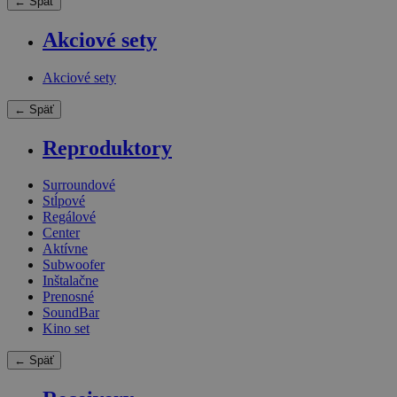
← Späť
Akciové sety
Akciové sety
← Späť
Reproduktory
Surroundové
Stĺpové
Regálové
Center
Aktívne
Subwoofer
Inštalačne
Prenosné
SoundBar
Kino set
← Späť