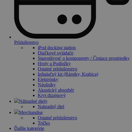
Príslušenstvo
iPod docking station
Diaľkové ovládače
Starostlivosť o komponenty / Čistiace prostriedky
Hroty a Podložky
Ostatné príslušenstvo
Inštalačný kit (Rámiky, Krabica)
Elektrónky
Náušníky
Akustický absorbér
Kryt dizajnový
Náhradné diely
Nahradný diel
Merchandise
Ostatné príslušenstvo
Tričko
Ďalšie kategórie