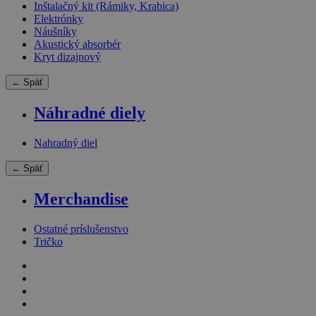
Inštalačný kit (Rámiky, Krabica)
Elektrónky
Náušníky
Akustický absorbér
Kryt dizajnový
← Späť
Náhradné diely
Nahradný diel
← Späť
Merchandise
Ostatné príslušenstvo
Tričko