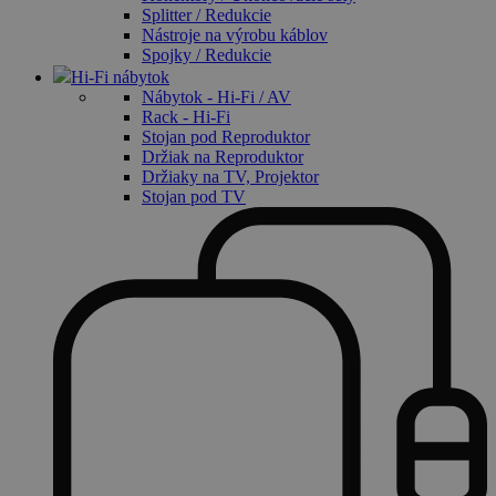
Splitter / Redukcie
Nástroje na výrobu káblov
Spojky / Redukcie
Hi-Fi nábytok
Nábytok - Hi-Fi / AV
Rack - Hi-Fi
Stojan pod Reproduktor
Držiak na Reproduktor
Držiaky na TV, Projektor
Stojan pod TV