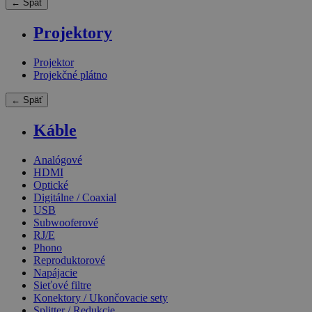
← Späť
Projektory
Projektor
Projekčné plátno
← Späť
Káble
Analógové
HDMI
Optické
Digitálne / Coaxial
USB
Subwooferové
RJ/E
Phono
Reproduktorové
Napájacie
Sieťové filtre
Konektory / Ukončovacie sety
Splitter / Redukcie