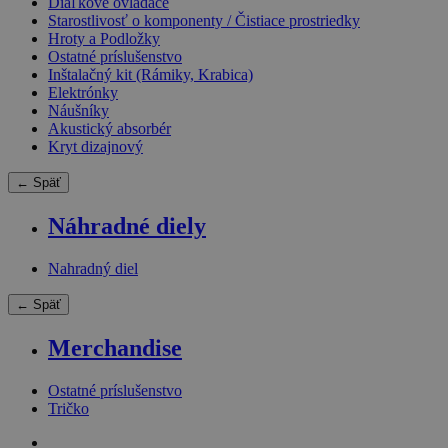
Diaľkové ovládače
Starostlivosť o komponenty / Čistiace prostriedky
Hroty a Podložky
Ostatné príslušenstvo
Inštalačný kit (Rámiky, Krabica)
Elektrónky
Náušníky
Akustický absorbér
Kryt dizajnový
← Späť
Náhradné diely
Nahradný diel
← Späť
Merchandise
Ostatné príslušenstvo
Tričko