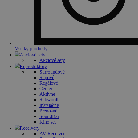
Všetky produkty
Akciové sety
Akciové sety
Reproduktory
Surroundové
Stĺpové
Regálové
Center
Aktívne
Subwoofer
Inštalačne
Prenosné
SoundBar
Kino set
Receivery
AV Receiver