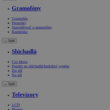
Gramofóny
Gramofón
Prenosky
Starostlivosť o gramofóny
Ramienka
← Späť
Slúchadlá
Cez hlavu
Puzdro na slúchadlá/hudobný systém
Do uší
Na uši
← Späť
Televízory
LCD
Plasma