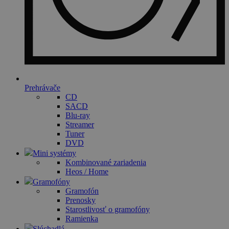
Prehrávače
CD
SACD
Blu-ray
Streamer
Tuner
DVD
Mini systémy
Kombinované zariadenia
Heos / Home
Gramofóny
Gramofón
Prenosky
Starostlivosť o gramofóny
Ramienka
Slúchadlá