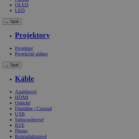
OLED
LED
← Späť
Projektory
Projektor
Projekčné plátno
← Späť
Káble
Analógové
HDMI
Optické
Digitálne / Coaxial
USB
Subwooferové
RJ/E
Phono
Reproduktorové