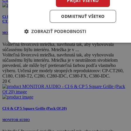
PRIJAŤ VŠETKO
ODMIETNUŤ VŠETKO
Ci 8 & CP 6 Square Grille
CT180/180T2/280/280IDC/380IDC/380FX/CP260
ZOBRAZIŤ PODROBNOSTI
MONITOR AUDIO
Voliteľná štvorcová mriežka, navrhnutá tak, aby vyhovovala
súčasnému štýlu interiéru. Mriežka je v ...
Voliteľná štvorcová mriežka, navrhnutá tak, aby vyhovovala
súčasnému štýlu interiéru. Mriežka je v neutrálnom sivobielom
prevedení, ale môže byť pretierateľná farbou podľa vlastného
výberu. Určená pre modely stropných reproduktorov: CP-CT260,
C180, C180-T2, C280, C280-IDC, C380-FX, C380-IDC.
20
€
CI 6 & CP 5 Square Grille (Pack Of 20)
MONITOR AUDIO