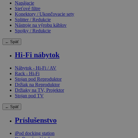
Napájacie
Sieťové filtre
Konektory / Ukončovacie sety
Splitter / Redukcie
Nástroje na výrobu káblov
Spojky / Redukcie
← Späť
Hi-Fi nábytok
Nábytok - Hi-Fi / AV
Rack - Hi-Fi
Stojan pod Reproduktor
Držiak na Reproduktor
Držiaky na TV, Projektor
Stojan pod TV
← Späť
Príslušenstvo
iPod docking station