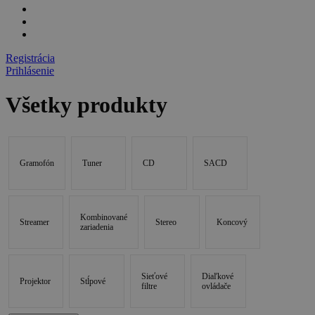
Registrácia
Prihlásenie
Všetky produkty
Gramofón
Tuner
CD
SACD
Kombinované
Streamer
Stereo
Koncový
zariadenia
Sieťové
Diaľkové
Projektor
Stĺpové
filtre
ovládače