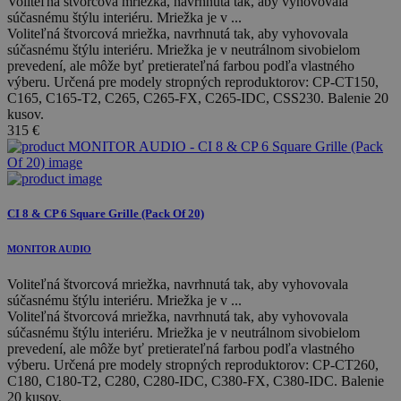
Voliteľná štvorcová mriežka, navrhnutá tak, aby vyhovovala
súčasnému štýlu interiéru. Mriežka je v ...
Voliteľná štvorcová mriežka, navrhnutá tak, aby vyhovovala
súčasnému štýlu interiéru. Mriežka je v neutrálnom sivobielom
prevedení, ale môže byť pretierateľná farbou podľa vlastného
výberu. Určená pre modely stropných reproduktorov: CP-CT150,
C165, C165-T2, C265, C265-FX, C265-IDC, CSS230. Balenie 20
kusov.
315
€
CI 8 & CP 6 Square Grille (Pack Of 20)
MONITOR AUDIO
Voliteľná štvorcová mriežka, navrhnutá tak, aby vyhovovala
súčasnému štýlu interiéru. Mriežka je v ...
Voliteľná štvorcová mriežka, navrhnutá tak, aby vyhovovala
súčasnému štýlu interiéru. Mriežka je v neutrálnom sivobielom
prevedení, ale môže byť pretierateľná farbou podľa vlastného
výberu. Určená pre modely stropných reproduktorov: CP-CT260,
C180, C180-T2, C280, C280-IDC, C380-FX, C380-IDC. Balenie
20 kusov.