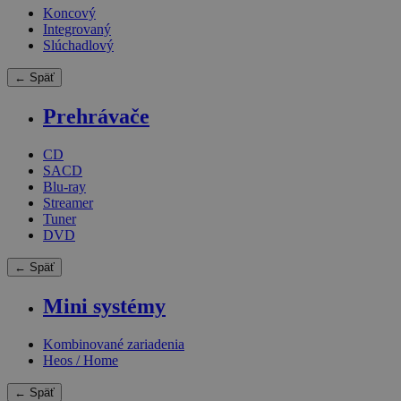
Koncový
Integrovaný
Slúchadlový
← Späť
Prehrávače
CD
SACD
Blu-ray
Streamer
Tuner
DVD
← Späť
Mini systémy
Kombinované zariadenia
Heos / Home
← Späť