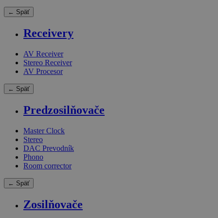
← Späť
Receivery
AV Receiver
Stereo Receiver
AV Procesor
← Späť
Predzosilňovače
Master Clock
Stereo
DAC Prevodník
Phono
Room corrector
← Späť
Zosilňovače