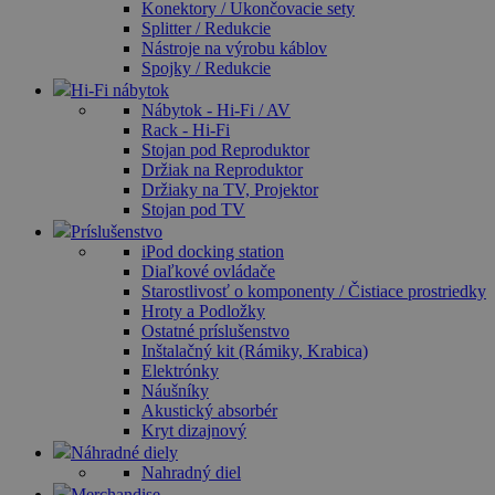
Konektory / Ukončovacie sety
Splitter / Redukcie
Nástroje na výrobu káblov
Spojky / Redukcie
Hi-Fi nábytok
Nábytok - Hi-Fi / AV
Rack - Hi-Fi
Stojan pod Reproduktor
Držiak na Reproduktor
Držiaky na TV, Projektor
Stojan pod TV
Príslušenstvo
iPod docking station
Diaľkové ovládače
Starostlivosť o komponenty / Čistiace prostriedky
Hroty a Podložky
Ostatné príslušenstvo
Inštalačný kit (Rámiky, Krabica)
Elektrónky
Náušníky
Akustický absorbér
Kryt dizajnový
Náhradné diely
Nahradný diel
Merchandise