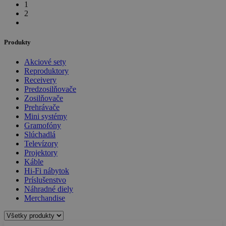
1
2
Produkty
Akciové sety
Reproduktory
Receivery
Predzosilňovače
Zosilňovače
Prehrávače
Mini systémy
Gramofóny
Slúchadlá
Televízory
Projektory
Káble
Hi-Fi nábytok
Príslušenstvo
Náhradné diely
Merchandise