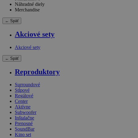
Náhradné diely
Merchandise
← Späť
Akciové sety
Akciové sety
← Späť
Reproduktory
Surroundové
Stĺpové
Regálové
Center
Aktívne
Subwoofer
Inštalačne
Prenosné
SoundBar
Kino set