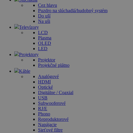
Cez hlavu
Puzdro na slúchadlá/hudobný systém
Do uší
Na uši
Televízory
LCD
Plasma
OLED
LED
Projektory
Projektor
Projekčné plátno
Káble
Analógové
HDMI
Optické
Digitálne / Coaxial
USB
Subwooferové
RJ/E
Phono
Reproduktorové
Napájacie
Sieťové filtre