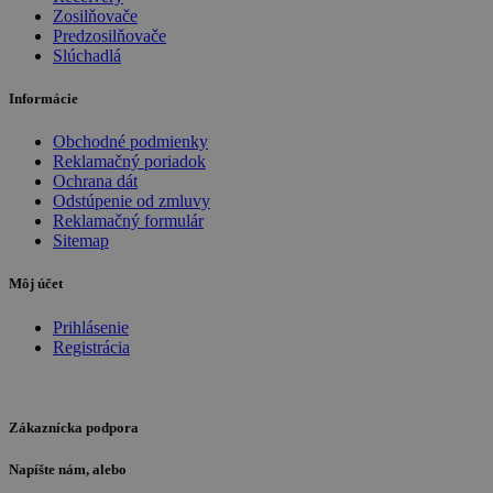
Zosilňovače
Predzosilňovače
Slúchadlá
Informácie
Obchodné podmienky
Reklamačný poriadok
Ochrana dát
Odstúpenie od zmluvy
Reklamačný formulár
Sitemap
Môj účet
Prihlásenie
Registrácia
Zákaznícka podpora
Napíšte nám, alebo