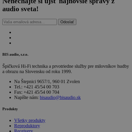
Nenechajte si ujsť najnovšie
správy z
audio sveta!
Odoslať
BIS audio, s.r.o.
Špičková Hi-Fi technika a prvotriedne služby pre milovníkov hudby
a obrazu na Slovensku od roku 1999.
Na Štepnici 9657/1, 960 01 Zvolen
Tel.: +421 45/54 00 703
Fax: +421 45/54 00 704
Napíšte nám:
bisaudio@bisaudio.sk
Produkty
Všetky produkty
Reproduktory
Receivery