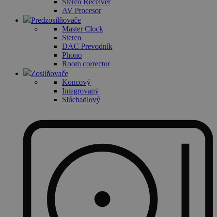
Stereo Receiver
AV Procesor
Predzosilňovače
Master Clock
Stereo
DAC Prevodník
Phono
Room corrector
Zosilňovače
Koncový
Integrovaný
Slúchadlový