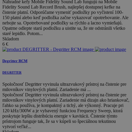
Náhradné kefy Mobile Fidelity Sound Lab fungujú na Mobile
Fidelity Sound Lab Record Brush, najlepšej dostupnej kefke na
čistenie platní. Odporúčame vymeniť podložky po vyčistení 100-
150 platní alebo keď podložka začne vykazovať opotrebovanie. Ale
nebojte sa. Opotrebované podložky sa rýchlo a lacno vymieňajú.
Opatrne odlepte starú podložku a uistite sa, že ste odstránili všetko
staré lepidlo. Potom...
Skladom
6
€
Degritter RCM
DEGRITTER
Spoločnosť Degritter vyvinula ultrazvukový prístroj na čistenie pre
milovníkov vinylových platní. Zariadenie má ...
Spoločnosť Degritter vyvinula ultrazvukový prístroj na čistenie pre
milovníkov vinylových platní. Zariadenie má dizajn ako hriankovač,
ľahko sa používa, je kompaktný a tichý, ale výkonný. Pracuje pri
120 kHz/300W a je vybavený funkciou Frequency Sweep, ktorá
poskytuje lepšiu distribúciu energie v kavitácii. Čistenie týmto
prístrojom funguje tak, že sa v kúpeli so špeciálnou tekutinou
vytvorí veľké...
Skladom