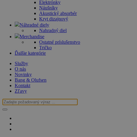
Elektrónky
Náušníky
Akustický absorbér
Kryt dizajnový
Náhradné diely
Nahradný diel
Merchandise
Ostatné príslušenstvo
Tričko
Ďalšie kategórie
Služby
O nás
Novinky
Bang & Olufsen
Kontakt
Zľavy