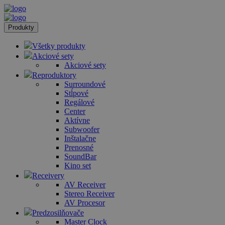
Produkty
Všetky produkty
Akciové sety
Akciové sety
Reproduktory
Surroundové
Stĺpové
Regálové
Center
Aktívne
Subwoofer
Inštalačne
Prenosné
SoundBar
Kino set
Receivery
AV Receiver
Stereo Receiver
AV Procesor
Predzosilňovače
Master Clock