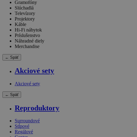
Gramofóny
Slúchadlá
Televízory
Projektory
Káble
Hi-Fi nábytok
Príslušenstvo
Náhradné diely
Merchandise
← Späť
Akciové sety
Akciové sety
← Späť
Reproduktory
Surroundové
Stĺpové
Regálové