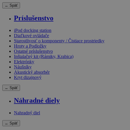
← Späť
Príslušenstvo
iPod docking station
Diaľkové ovládače
Starostlivosť o komponenty / Čistiace prostriedky
Hroty a Podložky
Ostatné príslušenstvo
Inštalačný kit (Rámiky, Krabica)
Elektrónky
Náušníky
Akustický absorbér
Kryt dizajnový
← Späť
Náhradné diely
Nahradný diel
← Späť