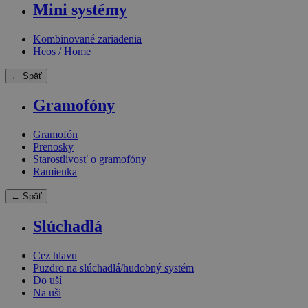
Mini systémy
Kombinované zariadenia
Heos / Home
← Späť
Gramofóny
Gramofón
Prenosky
Starostlivosť o gramofóny
Ramienka
← Späť
Slúchadlá
Cez hlavu
Puzdro na slúchadlá/hudobný systém
Do uší
Na uši