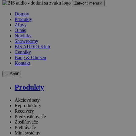
Zatvoriť menu
✕
Domov
Produkty
Zľavy
O nás
Novinky
Showroomy
BIS AUDIO Klub
Cenníky
Bang & Olufsen
Kontakt
← Späť
Produkty
Akciové sety
Reproduktory
Receivery
Predzosilňovače
Zosilňovače
Prehrávače
Mini systémy