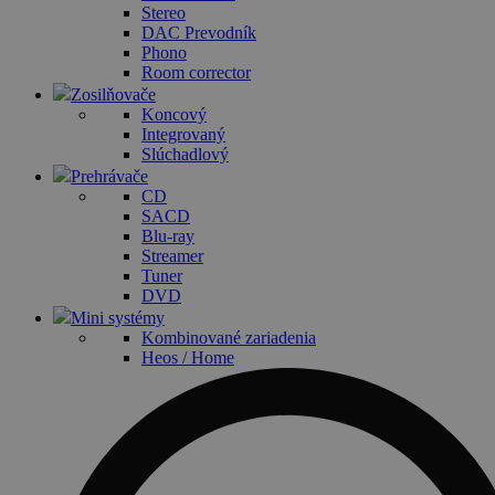
Stereo
DAC Prevodník
Phono
Room corrector
Zosilňovače
Koncový
Integrovaný
Slúchadlový
Prehrávače
CD
SACD
Blu-ray
Streamer
Tuner
DVD
Mini systémy
Kombinované zariadenia
Heos / Home