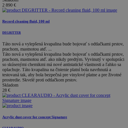
2 890
€
Record cleaning fluid, 100 ml
DEGRITTER
Táto nová a vylepšená kvapalina bude bojovať s odtlačkami prstov,
prachom, mastnotou atď. ...
Táto nová a vylepšená kvapalina bude bojovať s odtlačkami prstov,
prachom, mastnotou atď. ako nikdy predtým. Vyvinutý v spolupráci
so skúsenými chemikmi má nové antistatické vlastnosti a ľahko sa
oplachuje. Táto kvapalina na čistenie platní bola navrhnutá a
testovaná tak, aby bola bezpečná pre vinylové platne a pre životné
prostredie. Skvelé proti odtlačkom prstov.
Skladom
28
€
Acrylic dust cover for concept Signature