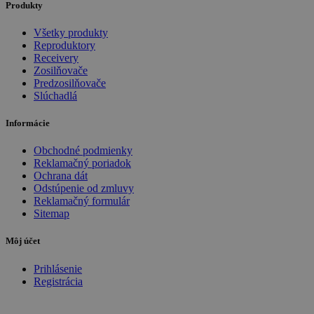
Produkty
Všetky produkty
Reproduktory
Receivery
Zosilňovače
Predzosilňovače
Slúchadlá
Informácie
Obchodné podmienky
Reklamačný poriadok
Ochrana dát
Odstúpenie od zmluvy
Reklamačný formulár
Sitemap
Môj účet
Prihlásenie
Registrácia