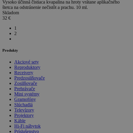
Vysoko účinná čistiaca kvapalina na hroty vrátane aplikačného
štetca na odstránenie nečistôt a prachu. 10 ml.
Skladom
32
€
1
2
Produkty
Akciové sety
Reproduktory
Receivery
Predzosilňovače
Zosilňovače
Prehrávače
Mini systémy
Gramofóny
Slúchadlá
Televízory
Projektory
Káble
Hi-Fi nábytok
Príslušenstvo