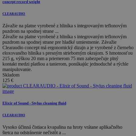
concept record weight
CLEARAUDIO
Závažie na platne vyrobené z hliníka s integrovaným teflonovým
puzdrom na spodnej strane ...
Závažie na platne vyrobené z hliníka s integrovaným teflonovým
puzdrom na spodnej strane pre hladké umiestnenie. Závažie
Clearaudio concept má ergonomický dizajn a je vyrobené z čierneho
eloxovaného hliníka s presným strieborným okrajom. S hmotnosťou
215 g, výškou 20 mm a priemerom 75 mm zabezpečuje plný
kontakt medzi platňou a tanierom, ponúkajúc jednoduché a rýchle
manipulovanie.
Skladom
125
€
Elixir of Sound - Stylus cleaning fluid
CLEARAUDIO
Vysoko účinná čistiaca kvapalina na hroty vrátane aplikačného
štetca na odstránenie nečistôt a ...