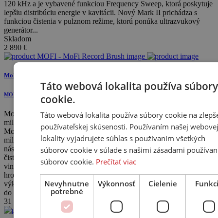
120 kHz a je vybavené funkciou Frequency Sweep, ktorá poskytuje
lepšiu distribúciu energie v kavitácii. Nový Mark II prichádza s
funkciou čistenia v pulznom režime, ktorú ponúka ultrazvukový
generátor...
Skladom
2 890
€
MoFi Record Brush
Táto webová lokalita používa súbory
MOFI
cookie.
Mobile Fidelity Sound Lab Record Brush, obľúbená medzi
Táto webová lokalita používa súbory cookie na zlepš
milovníkmi analógov na celom svete, ...
používateľskej skúsenosti. Používaním našej webove
Mobile Fidelity Sound Lab Record Brush, obľúbená medzi
lokality vyjadrujete súhlas s používaním všetkých
milovníkmi analógov na celom svete, je nepostrádateľným a lacným
nástrojom na udržanie všetkých vašich nenahraditeľných platní
súborov cookie v súlade s našimi zásadami používan
čistých, tichých a nedotknutých. Pri použití čistí hlboko do
súborov cookie.
Prečítať viac
vinylových drážok a pomáha vydrhnúť všetku špinu, ktorá sa
hromadí hlboko na vašich LP platniach. Kľúč k pôsobivému
Nevyhnutne
Výkonnosť
Cielenie
Funkc
výkonu nájdete v patentovanej čistiacej p...
potrebné
do 4 týždňov
31
€