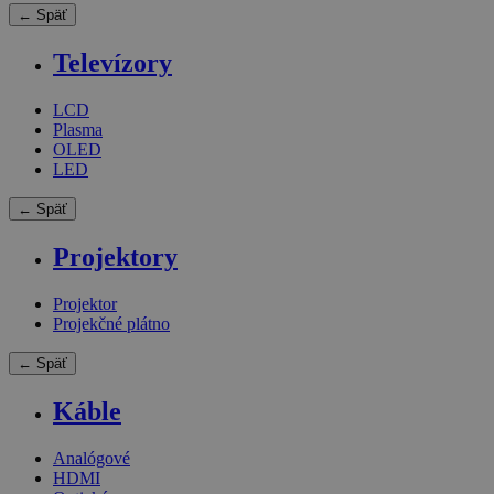
← Späť
Televízory
LCD
Plasma
OLED
LED
← Späť
Projektory
Projektor
Projekčné plátno
← Späť
Káble
Analógové
HDMI