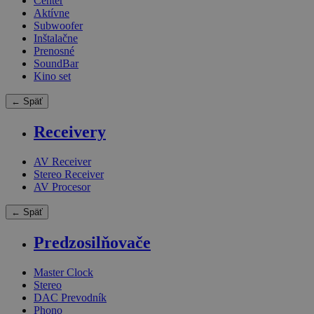
Center
Aktívne
Subwoofer
Inštalačne
Prenosné
SoundBar
Kino set
← Späť
Receivery
AV Receiver
Stereo Receiver
AV Procesor
← Späť
Predzosilňovače
Master Clock
Stereo
DAC Prevodník
Phono