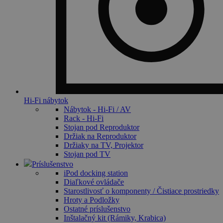
Hi-Fi nábytok
Nábytok - Hi-Fi / AV
Rack - Hi-Fi
Stojan pod Reproduktor
Držiak na Reproduktor
Držiaky na TV, Projektor
Stojan pod TV
Príslušenstvo
iPod docking station
Diaľkové ovládače
Starostlivosť o komponenty / Čistiace prostriedky
Hroty a Podložky
Ostatné príslušenstvo
Inštalačný kit (Rámiky, Krabica)