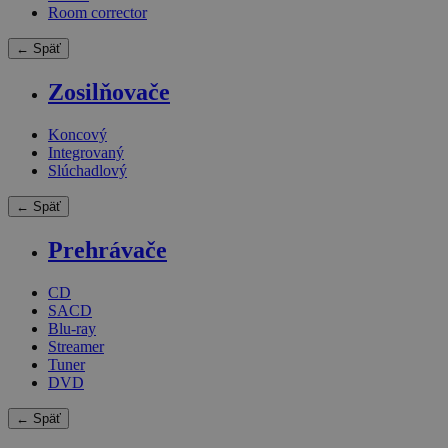
Room corrector
← Späť
Zosilňovače
Koncový
Integrovaný
Slúchadlový
← Späť
Prehrávače
CD
SACD
Blu-ray
Streamer
Tuner
DVD
← Späť