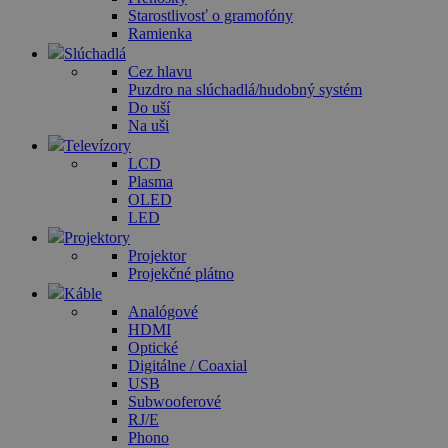
Starostlivosť o gramofóny
Ramienka
Slúchadlá
Cez hlavu
Puzdro na slúchadlá/hudobný systém
Do uší
Na uši
Televízory
LCD
Plasma
OLED
LED
Projektory
Projektor
Projekčné plátno
Káble
Analógové
HDMI
Optické
Digitálne / Coaxial
USB
Subwooferové
RJ/E
Phono