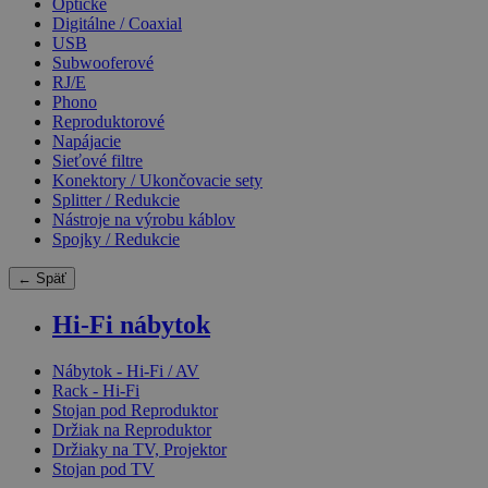
Optické
Digitálne / Coaxial
USB
Subwooferové
RJ/E
Phono
Reproduktorové
Napájacie
Sieťové filtre
Konektory / Ukončovacie sety
Splitter / Redukcie
Nástroje na výrobu káblov
Spojky / Redukcie
← Späť
Hi-Fi nábytok
Nábytok - Hi-Fi / AV
Rack - Hi-Fi
Stojan pod Reproduktor
Držiak na Reproduktor
Držiaky na TV, Projektor
Stojan pod TV