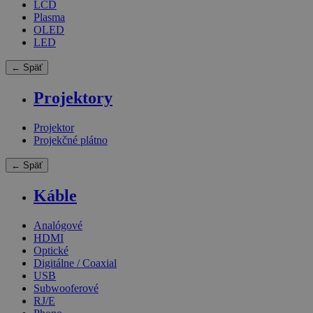
LCD
Plasma
OLED
LED
← Späť
Projektory
Projektor
Projekčné plátno
← Späť
Káble
Analógové
HDMI
Optické
Digitálne / Coaxial
USB
Subwooferové
RJ/E