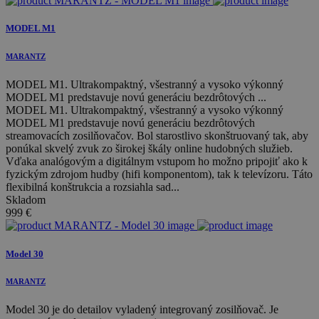
MODEL M1
MARANTZ
MODEL M1. Ultrakompaktný, všestranný a vysoko výkonný
MODEL M1 predstavuje novú generáciu bezdrôtových ...
MODEL M1. Ultrakompaktný, všestranný a vysoko výkonný
MODEL M1 predstavuje novú generáciu bezdrôtových
streamovacích zosilňovačov. Bol starostlivo skonštruovaný tak, aby
ponúkal skvelý zvuk zo širokej škály online hudobných služieb.
Vďaka analógovým a digitálnym vstupom ho možno pripojiť ako k
fyzickým zdrojom hudby (hifi komponentom), tak k televízoru. Táto
flexibilná konštrukcia a rozsiahla sad...
Skladom
999
€
Model 30
MARANTZ
Model 30 je do detailov vyladený integrovaný zosilňovač. Je