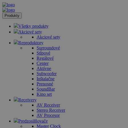
Produkty
Všetky produkty
Akciové sety
Akciové sety
Reproduktory
Surroundové
Stĺpové
Regálové
Center
Aktívne
Subwoofer
Inštalačne
Prenosné
SoundBar
Kino set
Receivery
AV Receiver
Stereo Receiver
AV Procesor
Predzosilňovače
Master Clock