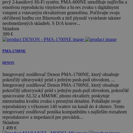
prvý 2-kanálový Hi-Fi systém. PMA-600NE umožňuje najživšiu a
emotívnu reprodukciu vinylového a hi-res zvuku s digitálnymi
vstupmi a vstavaným ekvalizérom gramofónu. Počúvajte svoju
obľúbenú hudbu cez Bluetooth a tiež plynulé vysielanie takmer
neobmedzených skladieb. S D/A konve...
Skladom
399
€
PMA-1700NE
DENON
Integrovaný zosilňovač Denon PMA-1700NE, ktorý obsahuje
pokročilý ultravysoký prúd s jedným push-pull obvodom, ...
Integrovaný zosilňovač Denon PMA-1700NE, ktorý obsahuje
pokročilý ultravysoký prúd s jedným push-pull obvodom, pokročilé
spracovanie AL32 a MM/MC phono ekvalizér, poskytuje
mimoriadnu kvalitu zvuku s presnými detailmi. Poháňajte svoje
reproduktory s výkonom 140 wattov na kanál do 4 ohmov. Tento
integrovaný zosilňovač ponúka kompatibilitu s najširším rozsahom
reproduktorov a impedancií pre prevádzk...
Skladom
1 499
€