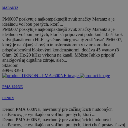
MARANTZ
PM6007 poskytuje najkompaktnejší zvuk značky Marantz a je
ideálnou voľbou pre tých, ktorí ...
PM6007 poskytuje najkompaktnejší zvuk značky Marantz a je
ideálnou voľbou pre tých, ktorí sú pripravení podniknúť ďalší krok
v dvojkanálovom Hi-Fi systéme. Integrovaný zosilňovač PM6007,
ktorý je napájaný silovým transformátorom v tvare toroidu a
prispôsobenými blokovými kondenzátormi, dodáva 45 wattov (8
Ohm, 20 Hz-20 kHz) výkonu na kanál. Môžete ľahko pripojiť
analógové aj digitálne zdroje, aleb...
Skladom
409 €
339
€
PMA-600NE
DENON
Denon PMA-600NE, navrhnutý pre začínajúcich hudobných
nadšencov, je vynikajúcou voľbou pre tých, ktorí ...
Denon PMA-600NE, navrhnutý pre začínajúcich hudobných
nadšencov, je vynikajúcou voľbou pre tých, ktorí chcú postaviť svoj