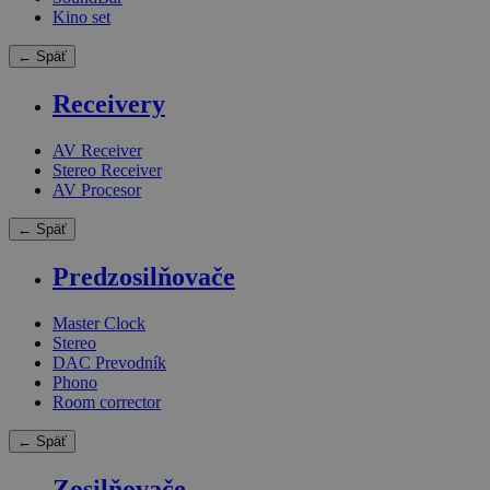
Kino set
← Späť
Receivery
AV Receiver
Stereo Receiver
AV Procesor
← Späť
Predzosilňovače
Master Clock
Stereo
DAC Prevodník
Phono
Room corrector
← Späť
Zosilňovače