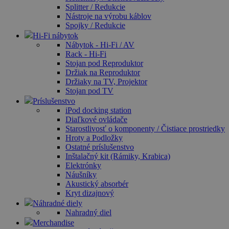
Splitter / Redukcie
Nástroje na výrobu káblov
Spojky / Redukcie
Hi-Fi nábytok
Nábytok - Hi-Fi / AV
Rack - Hi-Fi
Stojan pod Reproduktor
Držiak na Reproduktor
Držiaky na TV, Projektor
Stojan pod TV
Príslušenstvo
iPod docking station
Diaľkové ovládače
Starostlivosť o komponenty / Čistiace prostriedky
Hroty a Podložky
Ostatné príslušenstvo
Inštalačný kit (Rámiky, Krabica)
Elektrónky
Náušníky
Akustický absorbér
Kryt dizajnový
Náhradné diely
Nahradný diel
Merchandise