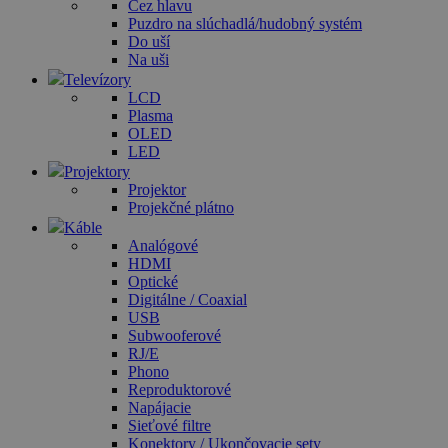
Cez hlavu
Puzdro na slúchadlá/hudobný systém
Do uší
Na uši
Televízory
LCD
Plasma
OLED
LED
Projektory
Projektor
Projekčné plátno
Káble
Analógové
HDMI
Optické
Digitálne / Coaxial
USB
Subwooferové
RJ/E
Phono
Reproduktorové
Napájacie
Sieťové filtre
Konektory / Ukončovacie sety