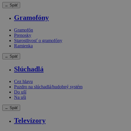
← Späť
Gramofóny
Gramofón
Prenosky
Starostlivosť o gramofóny
Ramienka
← Späť
Slúchadlá
Cez hlavu
Puzdro na slúchadlá/hudobný systém
Do uší
Na uši
← Späť
Televízory