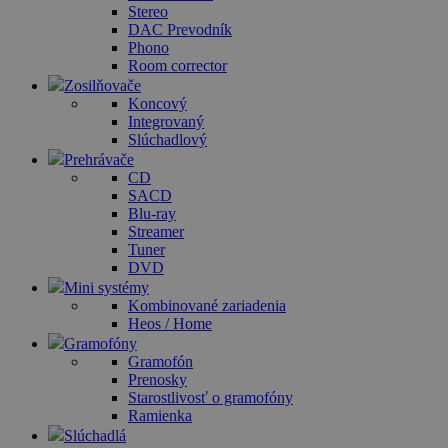
Stereo
DAC Prevodník
Phono
Room corrector
Zosilňovače
Koncový
Integrovaný
Slúchadlový
Prehrávače
CD
SACD
Blu-ray
Streamer
Tuner
DVD
Mini systémy
Kombinované zariadenia
Heos / Home
Gramofóny
Gramofón
Prenosky
Starostlivosť o gramofóny
Ramienka
Slúchadlá