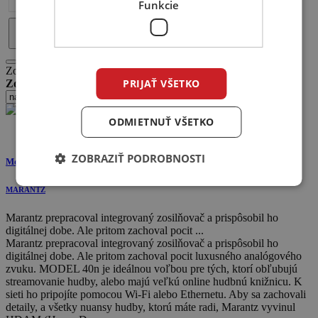
Funkcie
+ ďalších 52
Zobrazujeme 1 - 12 produktov z 48
PRIJAŤ VŠETKO
Zoradiť:
ODMIETNUŤ VŠETKO
Akcia
ZOBRAZIŤ PODROBNOSTI
Model 40n
MARANTZ
Marantz prepracoval integrovaný zosilňovač a prispôsobil ho
digitálnej dobe. Ale pritom zachoval pocit ...
Marantz prepracoval integrovaný zosilňovač a prispôsobil ho
digitálnej dobe. Ale pritom zachoval pocit luxusného analógového
zvuku. MODEL 40n je ideálnou voľbou pre tých, ktorí obľubujú
streamovanie hudby, alebo majú veľkú online hudbnú knižnicu. K
sieti ho pripojíte pomocou Wi-Fi alebo Ethernetu. Aby sa zachovali
detaily, a všetky nuansy hudby, ktorú máte radi, Marantz vyvinul