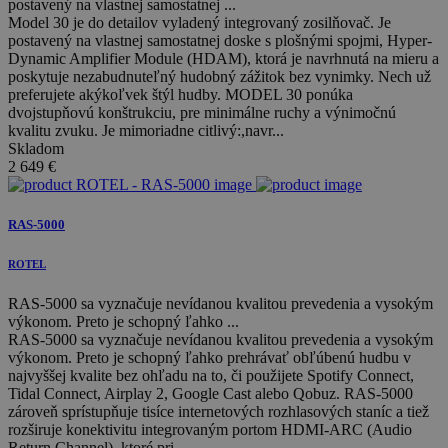
postavený na vlastnej samostatnej ...
Model 30 je do detailov vyladený integrovaný zosilňovač. Je
postavený na vlastnej samostatnej doske s plošnými spojmi, Hyper-
Dynamic Amplifier Module (HDAM), ktorá je navrhnutá na mieru a
poskytuje nezabudnuteľný hudobný zážitok bez vynimky. Nech už
preferujete akýkoľvek štýl hudby. MODEL 30 ponúka
dvojstupňovú konštrukciu, pre minimálne ruchy a výnimočnú
kvalitu zvuku. Je mimoriadne citlivý:,navr...
Skladom
2 649
€
RAS-5000
ROTEL
RAS-5000 sa vyznačuje nevídanou kvalitou prevedenia a vysokým
výkonom. Preto je schopný ľahko ...
RAS-5000 sa vyznačuje nevídanou kvalitou prevedenia a vysokým
výkonom. Preto je schopný ľahko prehrávať obľúbenú hudbu v
najvyššej kvalite bez ohľadu na to, či použijete Spotify Connect,
Tidal Connect, Airplay 2, Google Cast alebo Qobuz. RAS-5000
zároveň sprístupňuje tisíce internetových rozhlasových staníc a tiež
rozširuje konektivitu integrovaným portom HDMI-ARC (Audio
Return Channel), ktoré pri...