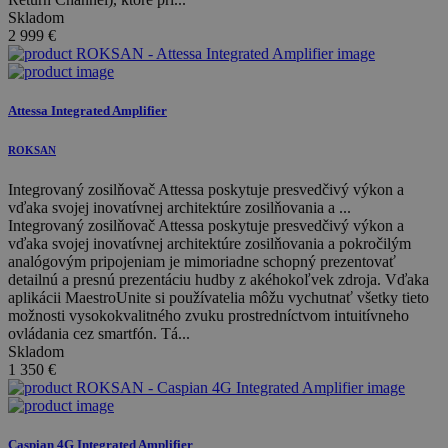
Skladom
2 999
€
Attessa Integrated Amplifier
ROKSAN
Integrovaný zosilňovač Attessa poskytuje presvedčivý výkon a
vďaka svojej inovatívnej architektúre zosilňovania a ...
Integrovaný zosilňovač Attessa poskytuje presvedčivý výkon a
vďaka svojej inovatívnej architektúre zosilňovania a pokročilým
analógovým pripojeniam je mimoriadne schopný prezentovať
detailnú a presnú prezentáciu hudby z akéhokoľvek zdroja. Vďaka
aplikácii MaestroUnite si používatelia môžu vychutnať všetky tieto
možnosti vysokokvalitného zvuku prostredníctvom intuitívneho
ovládania cez smartfón. Tá...
Skladom
1 350
€
Caspian 4G Integrated Amplifier