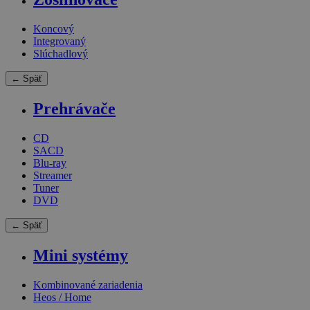
Koncový
Integrovaný
Slúchadlový
← Späť
Prehrávače
CD
SACD
Blu-ray
Streamer
Tuner
DVD
← Späť
Mini systémy
Kombinované zariadenia
Heos / Home