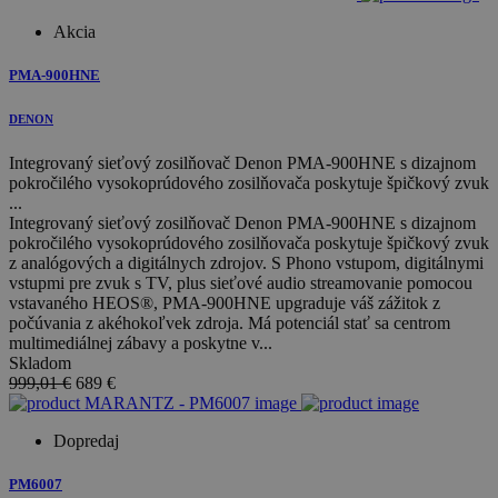
Akcia
PMA-900HNE
DENON
Integrovaný sieťový zosilňovač Denon PMA-900HNE s dizajnom
pokročilého vysokoprúdového zosilňovača poskytuje špičkový zvuk
...
Integrovaný sieťový zosilňovač Denon PMA-900HNE s dizajnom
pokročilého vysokoprúdového zosilňovača poskytuje špičkový zvuk
z analógových a digitálnych zdrojov. S Phono vstupom, digitálnymi
vstupmi pre zvuk s TV, plus sieťové audio streamovanie pomocou
vstavaného HEOS®, PMA-900HNE upgraduje váš zážitok z
počúvania z akéhokoľvek zdroja. Má potenciál stať sa centrom
multimediálnej zábavy a poskytne v...
Skladom
999,01 €
689
€
Dopredaj
PM6007