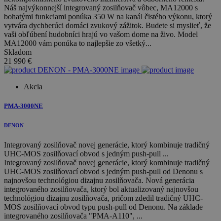
Náš najvýkonnejší integrovaný zosilňovač vôbec, MA12000 s
bohatými funkciami ponúka 350 W na kanál čistého výkonu, ktorý
vytvára dychberúci domáci zvukový zážitok. Budete si myslieť, že
vaši obľúbení hudobníci hrajú vo vašom dome na živo. Model
MA12000 vám ponúka to najlepšie zo všetký...
Skladom
21 990
€
Akcia
PMA-3000NE
DENON
Integrovaný zosilňovač novej generácie, ktorý kombinuje tradičný
UHC-MOS zosilňovací obvod s jedným push-pull ...
Integrovaný zosilňovač novej generácie, ktorý kombinuje tradičný
UHC-MOS zosilňovací obvod s jedným push-pull od Denonu s
najnovšou technológiou dizajnu zosilňovača. Nová generácia
integrovaného zosilňovača, ktorý bol aktualizovaný najnovšou
technológiou dizajnu zosilňovača, pričom zdedil tradičný UHC-
MOS zosilňovací obvod typu push-pull od Denonu. Na základe
integrovaného zosilňovača "PMA-A110", ...