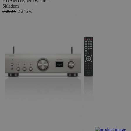
HDAM (Hyper Dynam...
Skladom
2 290 €
2 245
€