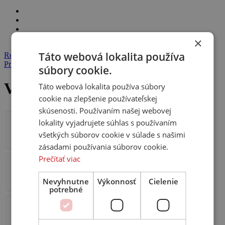
×
Táto webová lokalita používa
Registrácia
Prihlásenie
súbory cookie.
Všetky produkty
Táto webová lokalita používa súbory
cookie na zlepšenie používateľskej
skúsenosti. Používaním našej webovej
lokality vyjadrujete súhlas s používaním
Gramofón
Tuner
CD
SACD
všetkých súborov cookie v súlade s našimi
zásadami používania súborov cookie.
Prečítať viac
Kombinované
Streamer
Stereo
Koncový
zariadenia
Nevyhnutne
Výkonnosť
Cielenie
potrebné
Sieťové
Diaľkové
Projektor
Stĺpové
filtre
ovládače