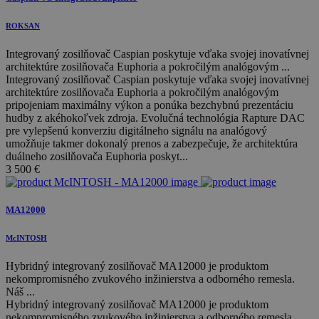
ROKSAN
Integrovaný zosilňovač Caspian poskytuje vďaka svojej inovatívnej
architektúre zosilňovača Euphoria a pokročilým analógovým ...
Integrovaný zosilňovač Caspian poskytuje vďaka svojej inovatívnej
architektúre zosilňovača Euphoria a pokročilým analógovým
pripojeniam maximálny výkon a ponúka bezchybnú prezentáciu
hudby z akéhokoľvek zdroja. Evolučná technológia Rapture DAC
pre vylepšenú konverziu digitálneho signálu na analógový
umožňuje takmer dokonalý prenos a zabezpečuje, že architektúra
duálneho zosilňovača Euphoria poskyt...
3 500
€
MA12000
McINTOSH
Hybridný integrovaný zosilňovač MA12000 je produktom
nekompromisného zvukového inžinierstva a odborného remesla.
Náš ...
Hybridný integrovaný zosilňovač MA12000 je produktom
nekompromisného zvukového inžinierstva a odborného remesla.