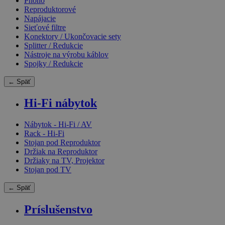
Phono
Reproduktorové
Napájacie
Sieťové filtre
Konektory / Ukončovacie sety
Splitter / Redukcie
Nástroje na výrobu káblov
Spojky / Redukcie
← Späť
Hi-Fi nábytok
Nábytok - Hi-Fi / AV
Rack - Hi-Fi
Stojan pod Reproduktor
Držiak na Reproduktor
Držiaky na TV, Projektor
Stojan pod TV
← Späť
Príslušenstvo