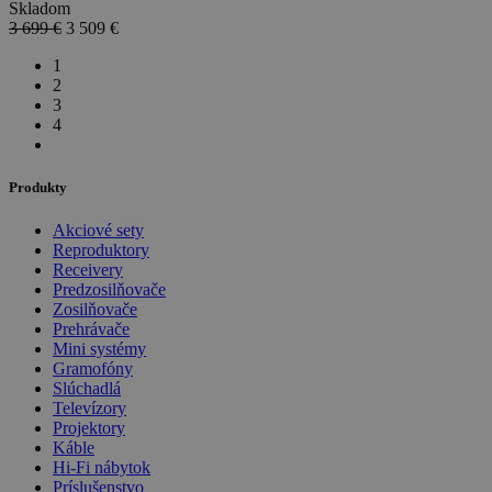
Skladom
3 699 €
3 509
€
1
2
3
4
Produkty
Akciové sety
Reproduktory
Receivery
Predzosilňovače
Zosilňovače
Prehrávače
Mini systémy
Gramofóny
Slúchadlá
Televízory
Projektory
Káble
Hi-Fi nábytok
Príslušenstvo