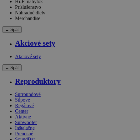
Hi-Fi nábytok
Príslušenstvo
Náhradné diely
Merchandise
← Späť
Akciové sety
Akciové sety
← Späť
Reproduktory
Surroundové
Stĺpové
Regálové
Center
Aktívne
Subwoofer
Inštalačne
Prenosné
SoundBar