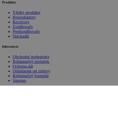
Produkty
Všetky produkty
Reproduktory
Receivery
Zosilňovače
Predzosilňovače
Slúchadlá
Informácie
Obchodné podmienky
Reklamačný poriadok
Ochrana dát
Odstúpenie od zmluvy
Reklamačný formulár
Sitemap
Môj účet
Prihlásenie
Registrácia