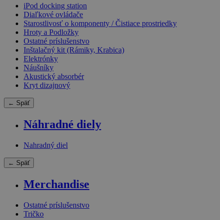
iPod docking station
Diaľkové ovládače
Starostlivosť o komponenty / Čistiace prostriedky
Hroty a Podložky
Ostatné príslušenstvo
Inštalačný kit (Rámiky, Krabica)
Elektrónky
Náušníky
Akustický absorbér
Kryt dizajnový
← Späť
Náhradné diely
Nahradný diel
← Späť
Merchandise
Ostatné príslušenstvo
Tričko