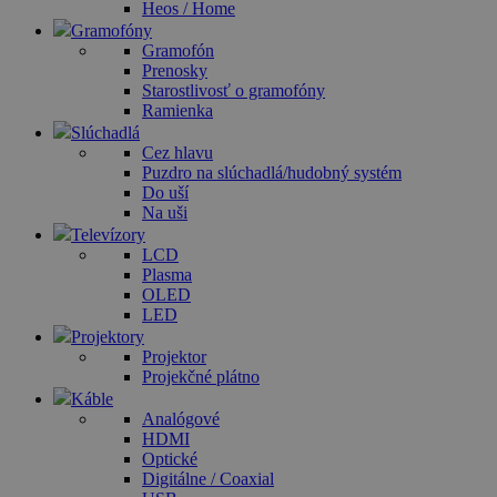
Heos / Home
Gramofóny
Gramofón
Prenosky
Starostlivosť o gramofóny
Ramienka
Slúchadlá
Cez hlavu
Puzdro na slúchadlá/hudobný systém
Do uší
Na uši
Televízory
LCD
Plasma
OLED
LED
Projektory
Projektor
Projekčné plátno
Káble
Analógové
HDMI
Optické
Digitálne / Coaxial