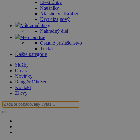
Elektrónky
Náušníky
Akustický absorbér
Kryt dizajnový
Náhradné diely
Nahradný diel
Merchandise
Ostatné príslušenstvo
Tričko
Ďalšie kategórie
Služby
O nás
Novinky
Bang & Olufsen
Kontakt
Zľavy