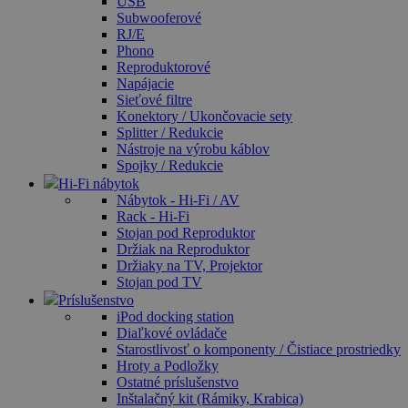
USB
Subwooferové
RJ/E
Phono
Reproduktorové
Napájacie
Sieťové filtre
Konektory / Ukončovacie sety
Splitter / Redukcie
Nástroje na výrobu káblov
Spojky / Redukcie
Hi-Fi nábytok
Nábytok - Hi-Fi / AV
Rack - Hi-Fi
Stojan pod Reproduktor
Držiak na Reproduktor
Držiaky na TV, Projektor
Stojan pod TV
Príslušenstvo
iPod docking station
Diaľkové ovládače
Starostlivosť o komponenty / Čistiace prostriedky
Hroty a Podložky
Ostatné príslušenstvo
Inštalačný kit (Rámiky, Krabica)