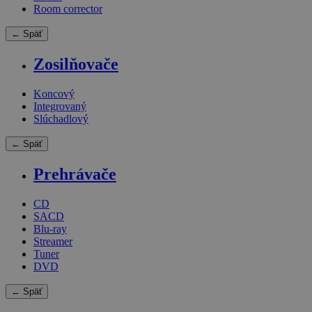
Room corrector
← Späť
Zosilňovače
Koncový
Integrovaný
Slúchadlový
← Späť
Prehrávače
CD
SACD
Blu-ray
Streamer
Tuner
DVD
← Späť