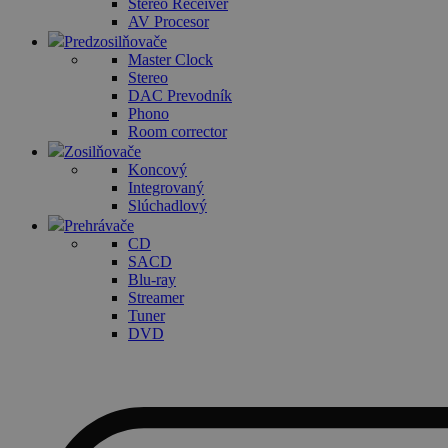
Stereo Receiver
AV Procesor
Predzosilňovače
Master Clock
Stereo
DAC Prevodník
Phono
Room corrector
Zosilňovače
Koncový
Integrovaný
Slúchadlový
Prehrávače
CD
SACD
Blu-ray
Streamer
Tuner
DVD