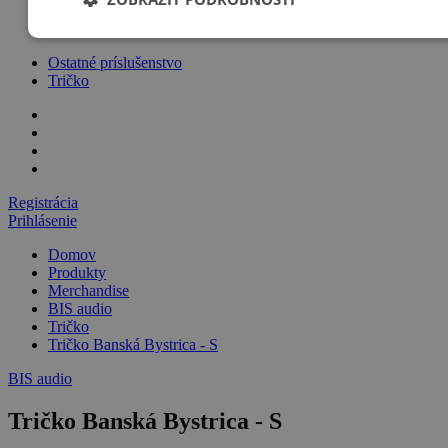
Merchandise
Ostatné príslušenstvo
Tričko
Registrácia
Prihlásenie
Domov
Produkty
Merchandise
BIS audio
Tričko
Tričko Banská Bystrica - S
BIS audio
Tričko Banská Bystrica - S