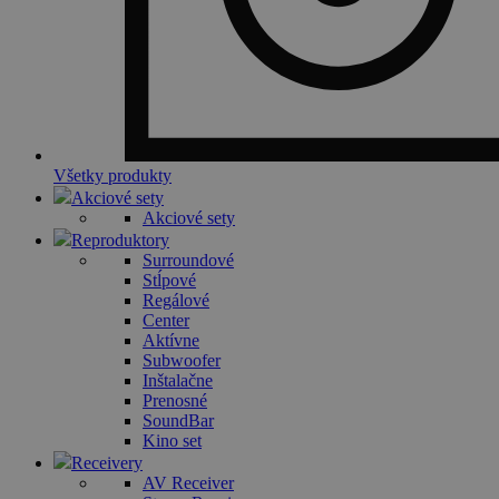
Všetky produkty
Akciové sety
Akciové sety
Reproduktory
Surroundové
Stĺpové
Regálové
Center
Aktívne
Subwoofer
Inštalačne
Prenosné
SoundBar
Kino set
Receivery
AV Receiver