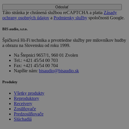
Odoslať
Táto stránka je chránená službou reCAPTCHA a platia
Zásady
ochrany osobných údajov
a
Podmienky služby
spoločnosti Google.
BIS audio, s.r.o.
Špičková Hi-Fi technika a prvotriedne služby pre milovníkov hudby
a obrazu na Slovensku od roku 1999.
Na Štepnici 9657/1, 960 01 Zvolen
Tel.: +421 45/54 00 703
Fax: +421 45/54 00 704
Napíšte nám:
bisaudio@bisaudio.sk
Produkty
Všetky produkty
Reproduktory
Receivery
Zosilňovače
Predzosilňovače
Slúchadlá