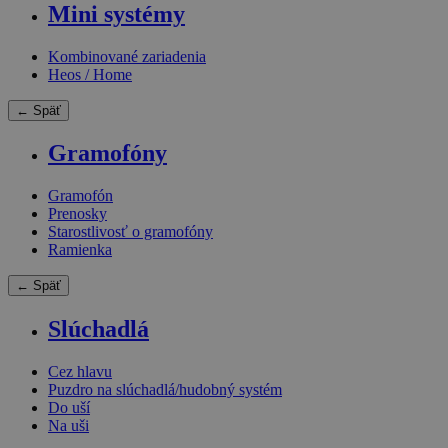
Mini systémy
Kombinované zariadenia
Heos / Home
← Späť
Gramofóny
Gramofón
Prenosky
Starostlivosť o gramofóny
Ramienka
← Späť
Slúchadlá
Cez hlavu
Puzdro na slúchadlá/hudobný systém
Do uší
Na uši