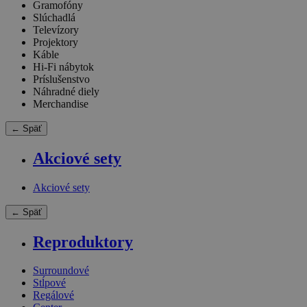
Gramofóny
Slúchadlá
Televízory
Projektory
Káble
Hi-Fi nábytok
Príslušenstvo
Náhradné diely
Merchandise
← Späť
Akciové sety
Akciové sety
← Späť
Reproduktory
Surroundové
Stĺpové
Regálové