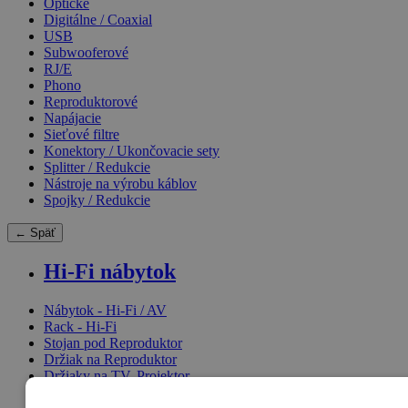
Optické
Digitálne / Coaxial
USB
Subwooferové
RJ/E
Phono
Reproduktorové
Napájacie
Sieťové filtre
Konektory / Ukončovacie sety
Splitter / Redukcie
Nástroje na výrobu káblov
Spojky / Redukcie
← Späť
Hi-Fi nábytok
Nábytok - Hi-Fi / AV
Rack - Hi-Fi
Stojan pod Reproduktor
Držiak na Reproduktor
Držiaky na TV, Projektor
Stojan pod TV