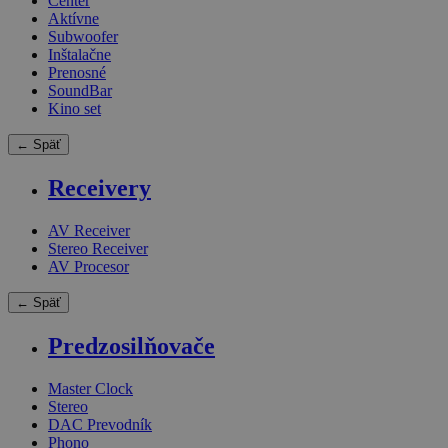
Center
Aktívne
Subwoofer
Inštalačne
Prenosné
SoundBar
Kino set
← Späť
Receivery
AV Receiver
Stereo Receiver
AV Procesor
← Späť
Predzosilňovače
Master Clock
Stereo
DAC Prevodník
Phono