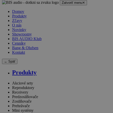
Zatvoriť menu
✕
Domov
Produkty
Zľavy
O nás
Novinky
Showroomy
BIS AUDIO Klub
Cenníky
Bang & Olufsen
Kontakt
← Späť
Produkty
Akciové sety
Reproduktory
Receivery
Predzosilňovače
Zosilňovače
Prehrávače
Mini systémy