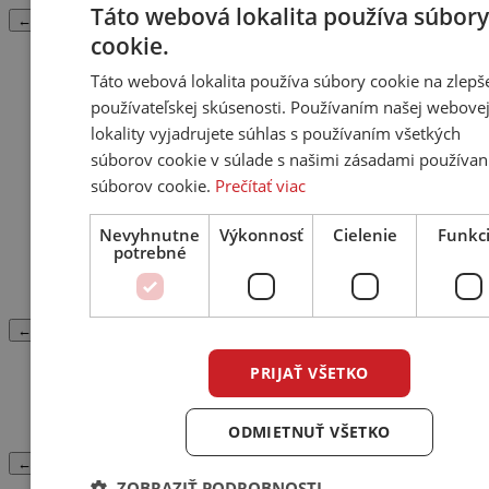
Táto webová lokalita používa súbory
← Späť
cookie.
Príslušenstvo
Táto webová lokalita používa súbory cookie na zlepš
používateľskej skúsenosti. Používaním našej webove
iPod docking station
lokality vyjadrujete súhlas s používaním všetkých
Diaľkové ovládače
Starostlivosť o komponenty / Čistiace prostriedky
súborov cookie v súlade s našimi zásadami používan
Hroty a Podložky
súborov cookie.
Prečítať viac
Ostatné príslušenstvo
Inštalačný kit (Rámiky, Krabica)
Elektrónky
Nevyhnutne
Výkonnosť
Cielenie
Funkc
potrebné
Náušníky
Akustický absorbér
Kryt dizajnový
← Späť
PRIJAŤ VŠETKO
Náhradné diely
Nahradný diel
ODMIETNUŤ VŠETKO
← Späť
ZOBRAZIŤ PODROBNOSTI