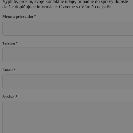
Vyplňte, prosím, svoje kontaktné údaje, prípadne do správy dopíšte
ďalšie doplňujúce informácie. Ozveme sa Vám čo najskôr.
Meno a priezvisko *
Telefón *
Email *
Správa *