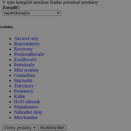
V tejto kategórii nemáme žiadne priradené produkty
Zoradiť:
rodukty
Akciové sety
Reproduktory
Receivery
Predzosilňovače
Zosilňovače
Prehrávače
Mini systémy
Gramofóny
Slúchadlá
Televízory
Projektory
Káble
Hi-Fi nábytok
Príslušenstvo
Náhradné diely
Merchandise
Rozšírený filter