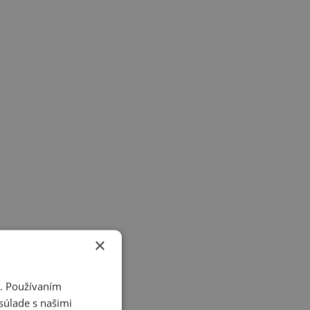
×
i. Používaním
súlade s našimi