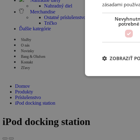
Náhradné diely
zásadami používa
Nahradný diel
Merchandise
Ostatné príslušenstvo
Nevyhnut
Tričko
potrebné
Ďalšie kategórie
Služby
O nás
Novinky
Bang & Olufsen
ZOBRAZIŤ P
Kontakt
Zľavy
Domov
Produkty
Príslušenstvo
iPod docking station
iPod docking station