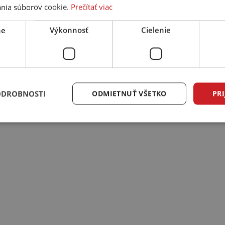
nia súborov cookie.
Prečítať viac
ne
Výkonnosť
Cielenie
ODROBNOSTI
ODMIETNUŤ VŠETKO
PRI