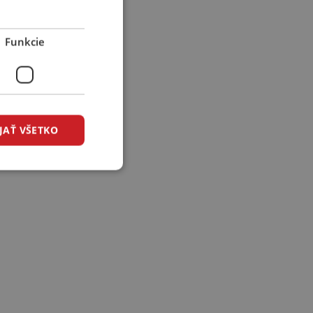
Funkcie
JAŤ VŠETKO