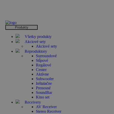
Produkty
Všetky produkty
Akciové sety
Akciové sety
Reproduktory
Surroundové
Stĺpové
Regálové
Center
Aktívne
Subwoofer
Inštalačne
Prenosné
SoundBar
Kino set
Receivery
AV Receiver
Stereo Receiver