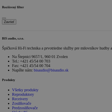
Rozšírený filter
Zavrieť
BIS audio, s.r.o.
Špičková Hi-Fi technika a prvotriedne služby pre milovníkov hudby 
Na Štepnici 9657/1, 960 01 Zvolen
Tel.: +421 45/54 00 703
Fax: +421 45/54 00 704
Napíšte nám:
bisaudio@bisaudio.sk
Produkty
Všetky produkty
Reproduktory
Receivery
Zosilňovače
Predzosilňovače