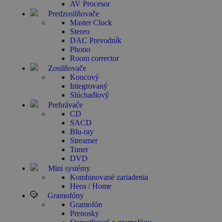
AV Procesor
Predzosilňovače
Master Clock
Stereo
DAC Prevodník
Phono
Room corrector
Zosilňovače
Koncový
Integrovaný
Slúchadlový
Prehrávače
CD
SACD
Blu-ray
Streamer
Tuner
DVD
Mini systémy
Kombinované zariadenia
Heos / Home
Gramofóny
Gramofón
Prenosky