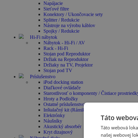
Napájacie
Sieťové filtre
Konektory / Ukončovacie sety
Splitter / Redukcie
Nástroje na výrobu káblov
Spojky / Redukcie
Hi-Fi nábytok
Nábytok - Hi-Fi / AV
Rack - Hi-Fi
Stojan pod Reproduktor
Držiak na Reproduktor
Držiaky na TV, Projektor
Stojan pod TV
Príslušenstvo
iPod docking station
Diaľkové ovládače
Starostlivosť o komponenty / Čistiace prostriedk
Hroty a Podložky
Ostatné príslušenstvo
Inštalačný kit (Rámiky, Krabica)
Elektrónky
Táto webová
Náušníky
Akustický absorbér
Táto webová lokal
Kryt dizajnový
našej webovej lok