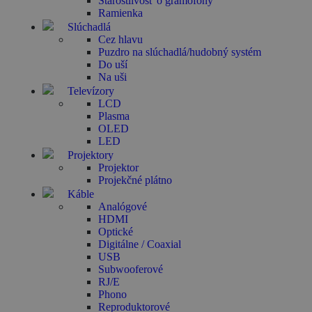
Starostlivosť o gramofóny
Ramienka
Slúchadlá
Cez hlavu
Puzdro na slúchadlá/hudobný systém
Do uší
Na uši
Televízory
LCD
Plasma
OLED
LED
Projektory
Projektor
Projekčné plátno
Káble
Analógové
HDMI
Optické
Digitálne / Coaxial
USB
Subwooferové
RJ/E
Phono
Reproduktorové