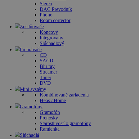
Stereo
DAC Prevodník
Phono
Room corrector
Zosilňovače
Koncový
Integrovaný
Slúchadlový
Prehrávače
CD
SACD
Blu-ray
Streamer
Tuner
DVD
Mini systémy
Kombinované zariadenia
Heos / Home
Gramofóny
Gramofón
Prenosky
Starostlivosť o gramofóny
Ramienka
Slúchadlá