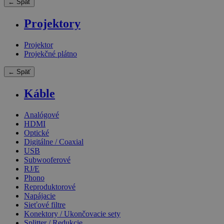
← Späť
Projektory
Projektor
Projekčné plátno
← Späť
Káble
Analógové
HDMI
Optické
Digitálne / Coaxial
USB
Subwooferové
RJ/E
Phono
Reproduktorové
Napájacie
Sieťové filtre
Konektory / Ukončovacie sety
Splitter / Redukcie