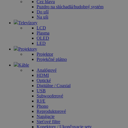
Cez hlavu
Puzdro na slúchadlá/hudobný systém
Do uší
Na uši
Televízory
LCD
Plasma
OLED
LED
Projektory
Projektor
Projekčné plátno
Káble
Analógové
HDMI
Optické
Digitálne / Coaxial
USB
Subwooferové
RJ/E
Phono
Reproduktorové
Napájacie
Sieťové filtre
Konektory / Ukončovacie sety