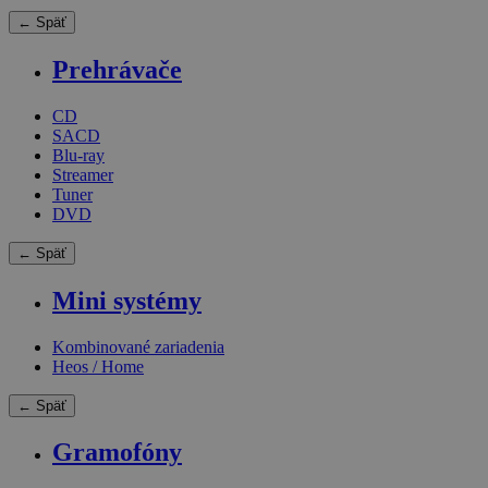
← Späť
Prehrávače
CD
SACD
Blu-ray
Streamer
Tuner
DVD
← Späť
Mini systémy
Kombinované zariadenia
Heos / Home
← Späť
Gramofóny