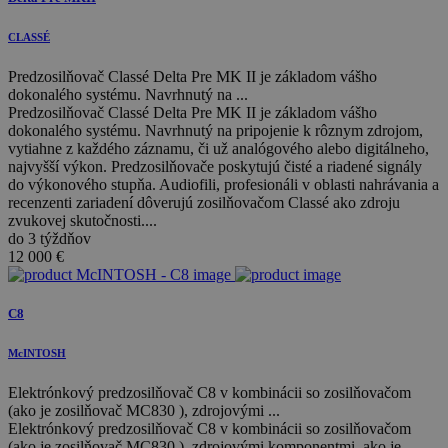
CLASSÉ
Predzosilňovač Classé Delta Pre MK II je základom vášho
dokonalého systému. Navrhnutý na ...
Predzosilňovač Classé Delta Pre MK II je základom vášho
dokonalého systému. Navrhnutý na pripojenie k rôznym zdrojom,
vytiahne z každého záznamu, či už analógového alebo digitálneho,
najvyšší výkon. Predzosilňovače poskytujú čisté a riadené signály
do výkonového stupňa. Audiofili, profesionáli v oblasti nahrávania a
recenzenti zariadení dôverujú zosilňovačom Classé ako zdroju
zvukovej skutočnosti....
do 3 týždňov
12 000
€
C8
McINTOSH
Elektrónkový predzosilňovač C8 v kombinácii so zosilňovačom
(ako je zosilňovač MC830 ), zdrojovými ...
Elektrónkový predzosilňovač C8 v kombinácii so zosilňovačom
(ako je zosilňovač MC830 ), zdrojovými komponentmi, ako je