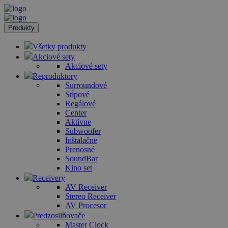
Produkty
Všetky produkty
Akciové sety
Akciové sety
Reproduktory
Surroundové
Stĺpové
Regálové
Center
Aktívne
Subwoofer
Inštalačne
Prenosné
SoundBar
Kino set
Receivery
AV Receiver
Stereo Receiver
AV Procesor
Predzosilňovače
Master Clock