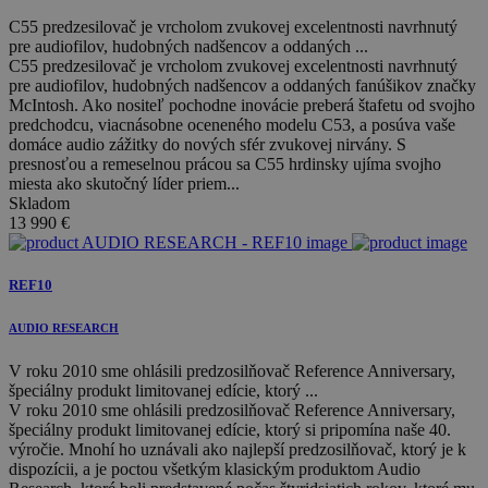
C55 predzesilovač je vrcholom zvukovej excelentnosti navrhnutý
pre audiofilov, hudobných nadšencov a oddaných ...
C55 predzesilovač je vrcholom zvukovej excelentnosti navrhnutý
pre audiofilov, hudobných nadšencov a oddaných fanúšikov značky
McIntosh. Ako nositeľ pochodne inovácie preberá štafetu od svojho
predchodcu, viacnásobne oceneného modelu C53, a posúva vaše
domáce audio zážitky do nových sfér zvukovej nirvány. S
presnosťou a remeselnou prácou sa C55 hrdinsky ujíma svojho
miesta ako skutočný líder priem...
Skladom
13 990
€
REF10
AUDIO RESEARCH
V roku 2010 sme ohlásili predzosilňovač Reference Anniversary,
špeciálny produkt limitovanej edície, ktorý ...
V roku 2010 sme ohlásili predzosilňovač Reference Anniversary,
špeciálny produkt limitovanej edície, ktorý si pripomína naše 40.
výročie. Mnohí ho uznávali ako najlepší predzosilňovač, ktorý je k
dispozícii, a je poctou všetkým klasickým produktom Audio