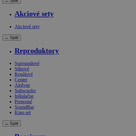
← Späť
Akciové sety
Akciové sety
← Späť
Reproduktory
Surroundové
Stĺpové
Regálové
Center
Aktívne
Subwoofer
Inštalačne
Prenosné
SoundBar
Kino set
← Späť