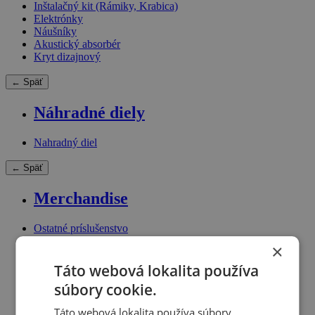
Inštalačný kit (Rámiky, Krabica)
Elektrónky
Náušníky
Akustický absorbér
Kryt dizajnový
← Späť
Náhradné diely
Nahradný diel
← Späť
Merchandise
Ostatné príslušenstvo
Tričko
×
Táto webová lokalita používa
súbory cookie.
Táto webová lokalita používa súbory