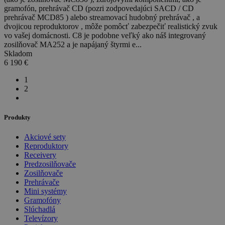
gramofón, prehrávač CD (pozri zodpovedajúci SACD / CD
prehrávač MCD85 ) alebo streamovací hudobný prehrávač , a
dvojicou reproduktorov , môže pomôcť zabezpečiť realistický zvuk
vo vašej domácnosti. C8 je podobne veľký ako náš integrovaný
zosilňovač MA252 a je napájaný štyrmi e...
Skladom
6 190
€
1
2
Produkty
Akciové sety
Reproduktory
Receivery
Predzosilňovače
Zosilňovače
Prehrávače
Mini systémy
Gramofóny
Slúchadlá
Televízory