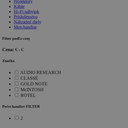
Projektory
Káble
Hi-Fi nábytok
Príslušenstvo
Náhradné diely
Merchandise
Filter podľa ceny
Cena:
€ -
€
Značka
AUDIO RESEARCH
CLASSÉ
GOLD NOTE
McINTOSH
ROTEL
Počet kanálov FILTER
2