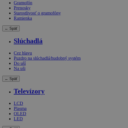
Gramofón
Prenosky
Starostlivosť o gramofóny
Ramienka
← Späť
Slúchadlá
Cez hlavu
Puzdro na slúchadlá/hudobný systém
Do uší
Na uši
← Späť
Televízory
LCD
Plasma
OLED
LED