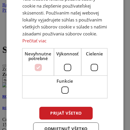
Registrácia
cookie na zlepšenie používateľskej
Prihlásenie
skúsenosti. Používaním našej webovej
lokality vyjadrujete súhlas s používaním
Domov
Produkty
všetkých súborov cookie v súlade s našimi
Predzosilňovače
zásadami používania súborov cookie.
Stereo
Prečítať viac
Stereo
Nevyhnutne
Výkonnosť
Cielenie
potrebné
Zobrazujeme 1 - 12 produktov z 18
Zoradiť:
Funkcie
RC-1572MkII
ROTEL
PRIJAŤ VŠETKO
Cenovo dostupný high-end začína predzosilňovačom Rotel RC-
1572MKII, ktorý obsahuje viaceré akustické vylepšenia a ...
ODMIETNUŤ VŠETKO
Cenovo dostupný high-end začína predzosilňovačom Rotel RC-