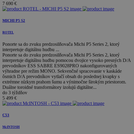
7 690
€
MICHI P5 S2
ROTEL
Ponorte sa do zvuku predzosilňovača Michi P5 Series 2, ktorý
interpretuje digitálnu hudbu ...
Ponorte sa do zvuku predzosilňovača Michi P5 Series 2, ktorý
interpretuje digitálnu hudbu pomocou dvojice vysoko presných D/A
prevodníkov ESS SABRE ES9028PRO nakonfigurovaných
výhradne pre režim MONO. Sekvenčné spracovanie v kaskáde
ôsmich D/A prevodníkov vytlačí obsah do poslednej kvapky s
extrémne nízkym prahom šumu a výnimočne širokým priestorom.
Duálne toroidné transformátory izolujú digitálne...
do 3 týždňov
5 499
€
C53
McINTOSH