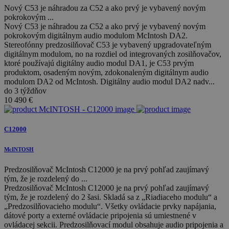
Nový C53 je náhradou za C52 a ako prvý je vybavený novým
pokrokovým ...
Nový C53 je náhradou za C52 a ako prvý je vybavený novým
pokrokovým digitálnym audio modulom McIntosh DA2.
Stereofónny predzosilňovač C53 je vybavený upgradovateľným
digitálnym modulom, no na rozdiel od integrovaných zosilňovačov,
ktoré používajú digitálny audio modul DA1, je C53 prvým
produktom, osadeným novým, zdokonaleným digitálnym audio
modulom DA2 od McIntosh. Digitálny audio modul DA2 nadv...
do 3 týždňov
10 490
€
C12000
McINTOSH
Predzosilňovač McIntosh C12000 je na prvý pohľad zaujímavý
tým, že je rozdelený do ...
Predzosilňovač McIntosh C12000 je na prvý pohľad zaujímavý
tým, že je rozdelený do 2 šasi. Skladá sa z „Riadiaceho modulu“ a
„Predzosilňovacieho modulu“. Všetky ovládacie prvky napájania,
dátové porty a externé ovládacie pripojenia sú umiestnené v
ovládacej sekcii. Predzosilňovací modul obsahuje audio pripojenia a