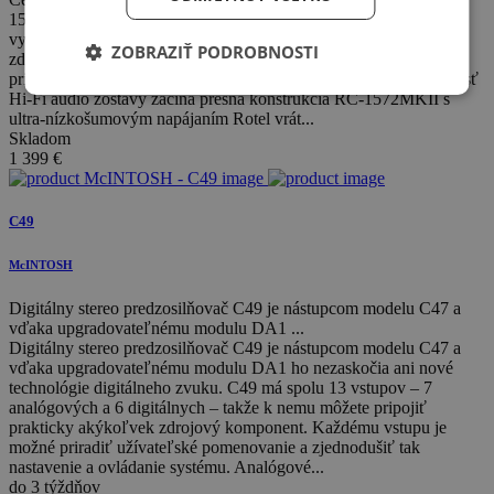
1572MKII, ktorý obsahuje viaceré akustické vylepšenia a
vylepšenia spracovávajúce vaše obľúbené analógové a digitálne
ZOBRAZIŤ PODROBNOSTI
zdroje na ešte vyššiu úroveň výkonu s ohromujúcou čistotou s
prirodzenou, obklopujúcou zvukovou scénou. Ako základná súčasť
Hi-Fi audio zostavy začína presná konštrukcia RC-1572MKII s
ultra-nízkošumovým napájaním Rotel vrát...
Skladom
1 399
€
C49
McINTOSH
Digitálny stereo predzosilňovač C49 je nástupcom modelu C47 a
vďaka upgradovateľnému modulu DA1 ...
Digitálny stereo predzosilňovač C49 je nástupcom modelu C47 a
vďaka upgradovateľnému modulu DA1 ho nezaskočia ani nové
technológie digitálneho zvuku. C49 má spolu 13 vstupov – 7
analógových a 6 digitálnych – takže k nemu môžete pripojiť
prakticky akýkoľvek zdrojový komponent. Každému vstupu je
možné priradiť užívateľské pomenovanie a zjednodušiť tak
nastavenie a ovládanie systému. Analógové...
do 3 týždňov