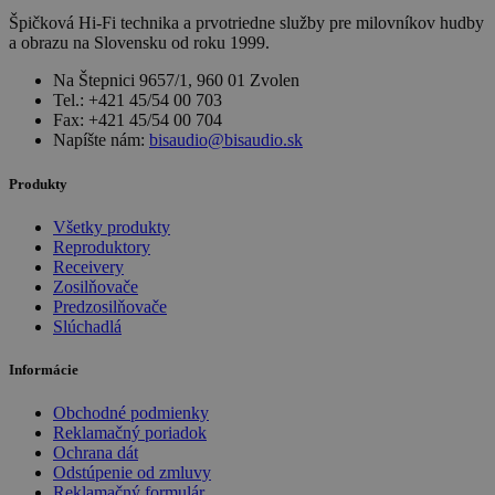
Špičková Hi-Fi technika a prvotriedne služby pre milovníkov hudby
a obrazu na Slovensku od roku 1999.
Na Štepnici 9657/1, 960 01 Zvolen
Tel.: +421 45/54 00 703
Fax: +421 45/54 00 704
Napíšte nám:
bisaudio@bisaudio.sk
Produkty
Všetky produkty
Reproduktory
Receivery
Zosilňovače
Predzosilňovače
Slúchadlá
Informácie
Obchodné podmienky
Reklamačný poriadok
Ochrana dát
Odstúpenie od zmluvy
Reklamačný formulár