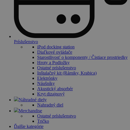
Príslušenstvo
iPod docking station
Diaľkové ovládače
Starostlivosť o komponenty / Čistiace prostriedky
Hroty a Podložky
Ostatné príslušenstvo
Inštalačný kit (Rámiky, Krabica)
Elektrónky
Náušníky
Akustický absorbér
Kryt dizajnový
Náhradné diely
Nahradný diel
Merchandise
Ostatné príslušenstvo
Tričko
Ďalšie kategórie