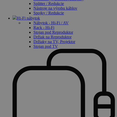
Splitter / Redukcie
Nástroje na výrobu káblov
Spojky / Redukcie
Hi-Fi nábytok
Nábytok - Hi-Fi / AV
Rack - Hi-Fi
Stojan pod Reproduktor
Držiak na Reproduktor
Držiaky na TV, Projektor
Stojan pod TV