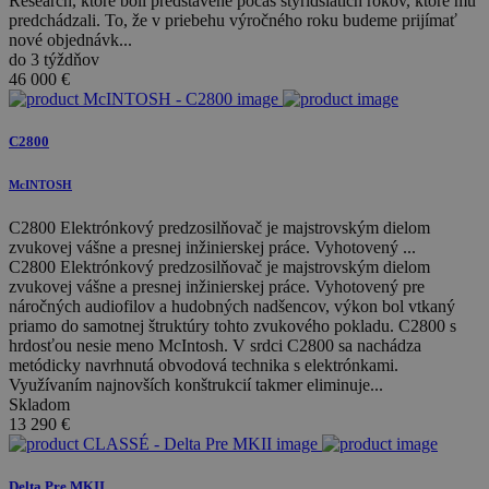
Research, ktoré boli predstavené počas štyridsiatich rokov, ktoré mu
predchádzali. To, že v priebehu výročného roku budeme prijímať
nové objednávk...
do 3 týždňov
46 000
€
C2800
McINTOSH
C2800 Elektrónkový predzosilňovač je majstrovským dielom
zvukovej vášne a presnej inžinierskej práce. Vyhotovený ...
C2800 Elektrónkový predzosilňovač je majstrovským dielom
zvukovej vášne a presnej inžinierskej práce. Vyhotovený pre
náročných audiofilov a hudobných nadšencov, výkon bol vtkaný
priamo do samotnej štruktúry tohto zvukového pokladu. C2800 s
hrdosťou nesie meno McIntosh. V srdci C2800 sa nachádza
metódicky navrhnutá obvodová technika s elektrónkami.
Využívaním najnovších konštrukcií takmer eliminuje...
Skladom
13 290
€
Delta Pre MKII