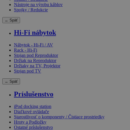
Nástroje na výrobu káblov
Spojky / Redukcie
← Späť
Hi-Fi nábytok
Nábytok - Hi-Fi / AV
Rack - Hi-Fi
Stojan pod Reproduktor
Držiak na Reproduktor
Držiaky na TV, Projektor
Stojan pod TV
← Späť
Príslušenstvo
iPod docking station
Diaľkové ovládače
Starostlivosť o komponenty / Čistiace prostriedky
Hroty a Podložky
Ostatné príslušenstvo