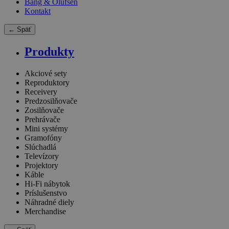
Bang & Olufsen
Kontakt
← Späť
Produkty
Akciové sety
Reproduktory
Receivery
Predzosilňovače
Zosilňovače
Prehrávače
Mini systémy
Gramofóny
Slúchadlá
Televízory
Projektory
Káble
Hi-Fi nábytok
Príslušenstvo
Náhradné diely
Merchandise