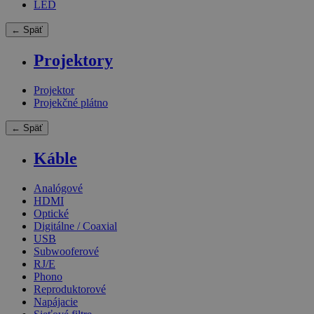
LED
← Späť
Projektory
Projektor
Projekčné plátno
← Späť
Káble
Analógové
HDMI
Optické
Digitálne / Coaxial
USB
Subwooferové
RJ/E
Phono
Reproduktorové
Napájacie