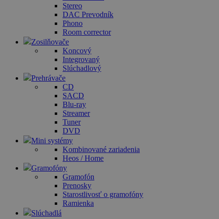
Stereo
DAC Prevodník
Phono
Room corrector
Zosilňovače
Koncový
Integrovaný
Slúchadlový
Prehrávače
CD
SACD
Blu-ray
Streamer
Tuner
DVD
Mini systémy
Kombinované zariadenia
Heos / Home
Gramofóny
Gramofón
Prenosky
Starostlivosť o gramofóny
Ramienka
Slúchadlá