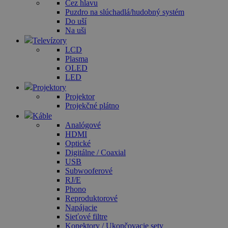
Cez hlavu
Puzdro na slúchadlá/hudobný systém
Do uší
Na uši
Televízory
LCD
Plasma
OLED
LED
Projektory
Projektor
Projekčné plátno
Káble
Analógové
HDMI
Optické
Digitálne / Coaxial
USB
Subwooferové
RJ/E
Phono
Reproduktorové
Napájacie
Sieťové filtre
Konektory / Ukončovacie sety