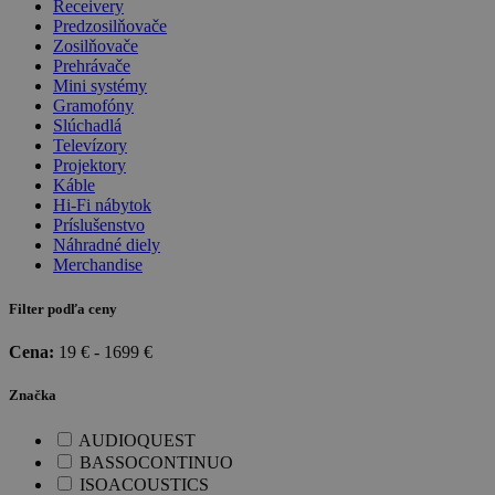
Receivery
Predzosilňovače
Zosilňovače
Prehrávače
Mini systémy
Gramofóny
Slúchadlá
Televízory
Projektory
Káble
Hi-Fi nábytok
Príslušenstvo
Náhradné diely
Merchandise
Filter podľa ceny
Cena:
19
€ -
1699
€
Značka
AUDIOQUEST
BASSOCONTINUO
ISOACOUSTICS