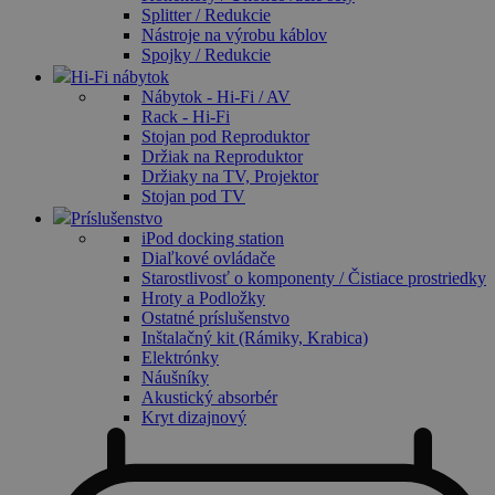
Splitter / Redukcie
Nástroje na výrobu káblov
Spojky / Redukcie
Hi-Fi nábytok
Nábytok - Hi-Fi / AV
Rack - Hi-Fi
Stojan pod Reproduktor
Držiak na Reproduktor
Držiaky na TV, Projektor
Stojan pod TV
Príslušenstvo
iPod docking station
Diaľkové ovládače
Starostlivosť o komponenty / Čistiace prostriedky
Hroty a Podložky
Ostatné príslušenstvo
Inštalačný kit (Rámiky, Krabica)
Elektrónky
Náušníky
Akustický absorbér
Kryt dizajnový