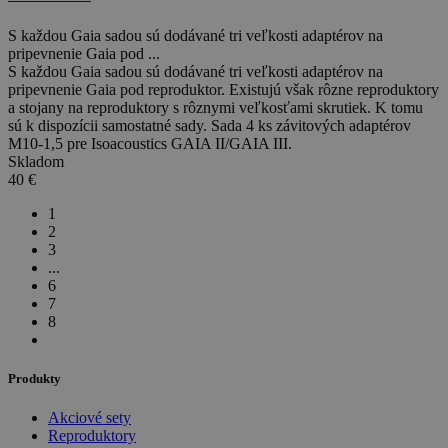
S každou Gaia sadou sú dodávané tri veľkosti adaptérov na
pripevnenie Gaia pod ...
S každou Gaia sadou sú dodávané tri veľkosti adaptérov na
pripevnenie Gaia pod reproduktor. Existujú však rôzne reproduktory
a stojany na reproduktory s rôznymi veľkosťami skrutiek. K tomu
sú k dispozícii samostatné sady. Sada 4 ks závitových adaptérov
M10-1,5 pre Isoacoustics GAIA II/GAIA III.
Skladom
40
€
1
2
3
...
6
7
8
Produkty
Akciové sety
Reproduktory