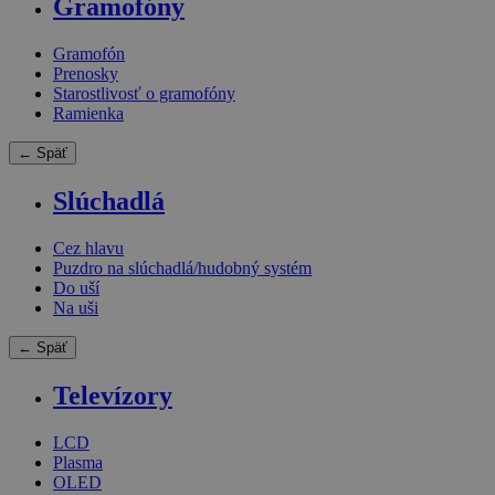
Gramofóny
Gramofón
Prenosky
Starostlivosť o gramofóny
Ramienka
← Späť
Slúchadlá
Cez hlavu
Puzdro na slúchadlá/hudobný systém
Do uší
Na uši
← Späť
Televízory
LCD
Plasma
OLED