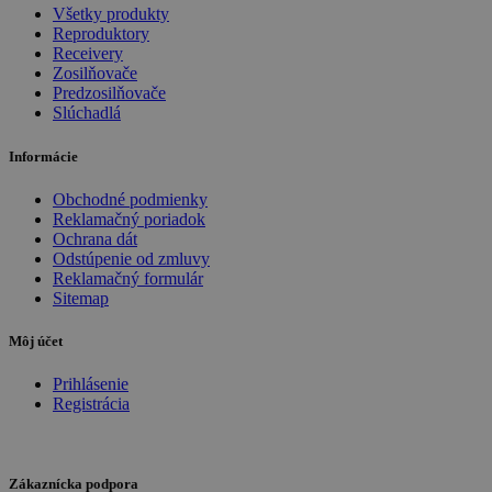
Všetky produkty
Reproduktory
Receivery
Zosilňovače
Predzosilňovače
Slúchadlá
Informácie
Obchodné podmienky
Reklamačný poriadok
Ochrana dát
Odstúpenie od zmluvy
Reklamačný formulár
Sitemap
Môj účet
Prihlásenie
Registrácia
Zákaznícka podpora