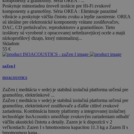
komponenty a gramofóny. Séria OREA : ...
Poskytuje mimoriadnu úroveň izolácie pre Hi-Fi zvukové
komponenty a gramofóny. Séria OREA : Eliminuje parazitné
vibrácie a poskytuje väčšiu čistotu zvuku a lepšie zaostrenie. OREA
sú ideálne pre elektronické komponenty vrátane zosilňovačov,
DAC, CD prehrávačov, reproduktorov a gramofónov. Tieto
izolátory sú vyrobené z opracovanej nehrdzavejúcej ocele a majú
nízkoprofilový dizajn, ktorý minimalizuj...
Skladom
55
€
zaZen I
ISOACOUSTICS
ZaZen ( meditácia v sede) je stabilná izolačná platforma určená pre
gramofóny, elektrónkové ...
ZaZen ( meditácia v sede) je stabilná izolačná platforma určená pre
gramofóny, elektrónkové zosilňovače a ďalšie citlivé zvukové
zariadenia. Kombinácia hmoty platformy a integrovanej izolačnej
technológie IsoAcoustics umožňuje zvukovým zariadeniam odhaliť
väčšiu akustickú čistotu a detaily. Zazen je k dispozícii v 2
veľkostiach: Zazen I s hmotnostnou kapacitou 11.3 kg a Zazen II s
hmotnostnou kapa...