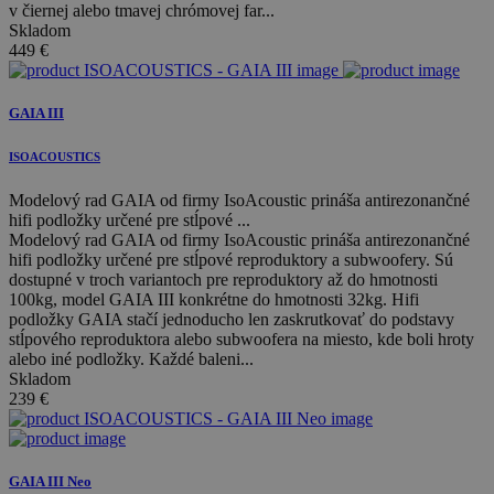
v čiernej alebo tmavej chrómovej far...
Skladom
449
€
GAIA III
ISOACOUSTICS
Modelový rad GAIA od firmy IsoAcoustic prináša antirezonančné
hifi podložky určené pre stĺpové ...
Modelový rad GAIA od firmy IsoAcoustic prináša antirezonančné
hifi podložky určené pre stĺpové reproduktory a subwoofery. Sú
dostupné v troch variantoch pre reproduktory až do hmotnosti
100kg, model GAIA III konkrétne do hmotnosti 32kg. Hifi
podložky GAIA stačí jednoducho len zaskrutkovať do podstavy
stĺpového reproduktora alebo subwoofera na miesto, kde boli hroty
alebo iné podložky. Každé baleni...
Skladom
239
€
GAIA III Neo