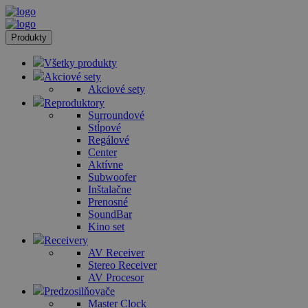
Produkty
Všetky produkty
Akciové sety
Akciové sety
Reproduktory
Surroundové
Stĺpové
Regálové
Center
Aktívne
Subwoofer
Inštalačne
Prenosné
SoundBar
Kino set
Receivery
AV Receiver
Stereo Receiver
AV Procesor
Predzosilňovače
Master Clock