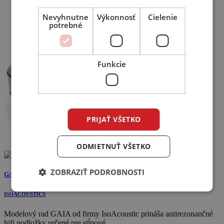
Nevyhnutne
Výkonnosť
Cielenie
potrebné
Funkcie
PRIJAŤ VŠETKO
ODMIETNUŤ VŠETKO
ZOBRAZIŤ PODROBNOSTI
GAIA II
ISOACOUSTICS
Modelový rad GAIA od firmy IsoAcoustic prináša antirezonančné
hifi podložky určené pre stĺpové ...