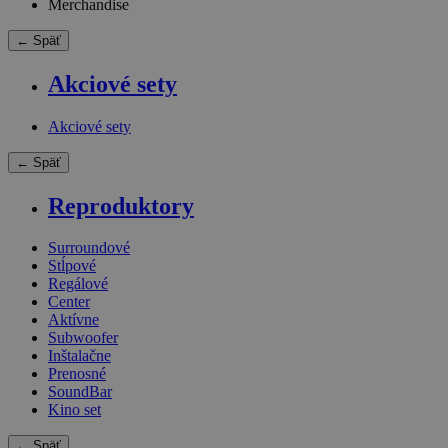
Merchandise
← Späť
Akciové sety
Akciové sety
← Späť
Reproduktory
Surroundové
Stĺpové
Regálové
Center
Aktívne
Subwoofer
Inštalačne
Prenosné
SoundBar
Kino set
← Späť