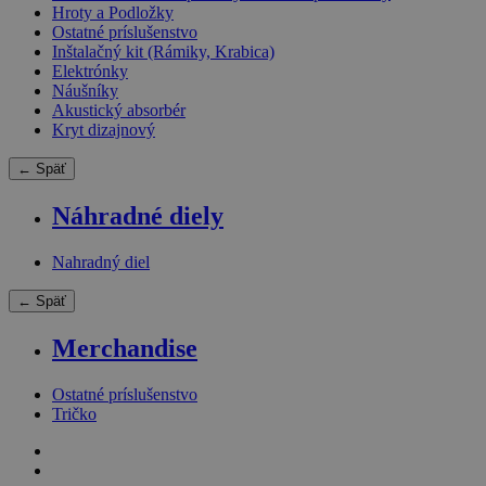
Hroty a Podložky
Ostatné príslušenstvo
Inštalačný kit (Rámiky, Krabica)
Elektrónky
Náušníky
Akustický absorbér
Kryt dizajnový
← Späť
Náhradné diely
Nahradný diel
← Späť
Merchandise
Ostatné príslušenstvo
Tričko