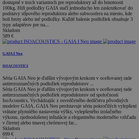
dostupné v troch variantoch pre reproduktory až do hmotnosti
100kg. Hifi podložky GAIA stačí jednoducho len zaskrutkovať do
podstavy stĺpového reproduktora alebo subwoofera na miesto, kde
boli hroty alebo iné podložky. Každé balenie podložiek obsahuje 3
typy adaptérov pre na...
Skladom
589
€
GAIA I Neo
ISOACOUSTICS
Séria GAIA Neo je ďalším vývojovým krokom v oceňovanej rade
antirezoznančných podložiek reproduktorov ...
Séria GAIA Neo je ďalším vývojovým krokom v oceňovanej rade
antirezoznančných podložiek reproduktorov od spoločnosti
IsoAcoustics. Vychádzajúc z osvedčeného dedičstva pôvodných
modelov GAIA, GAIA Neo predstavuje sériu pokročilých vylepšení
vrátane plynulého nastavenia výšky, vylepšeného izolačného
výkonu, zjednodušenej inštalácie a elegantného moderného vzhľadu
v čiernej alebo tmavej chrómovej far...
Skladom
699
€