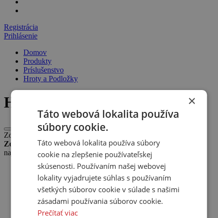
Registrácia
Prihlásenie
Domov
Produkty
Príslušenstvo
Hroty a Podložky
×
Hroty a Podložky
Táto webová lokalita používa
súbory cookie.
Zobrazujeme 1 - 12 produktov z 93
Táto webová lokalita používa súbory
Zoradiť:
najobľúbenejšie
cookie na zlepšenie používateľskej
skúsenosti. Používaním našej webovej
názvu (A-Z)
lokality vyjadrujete súhlas s používaním
názvu (Z-A)
ceny vzostupne
všetkých súborov cookie v súlade s našimi
ceny zostupne
zásadami používania súborov cookie.
najobľúbenejšie
Prečítať viac