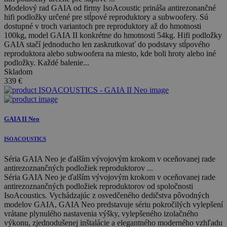
Modelový rad GAIA od firmy IsoAcoustic prináša antirezonančné
hifi podložky určené pre stĺpové reproduktory a subwoofery. Sú
dostupné v troch variantoch pre reproduktory až do hmotnosti
100kg, model GAIA II konkrétne do hmotnosti 54kg. Hifi podložky
GAIA stačí jednoducho len zaskrutkovať do podstavy stĺpového
reproduktora alebo subwoofera na miesto, kde boli hroty alebo iné
podložky. Každé balenie...
Skladom
339
€
GAIA II Neo
ISOACOUSTICS
Séria GAIA Neo je ďalším vývojovým krokom v oceňovanej rade
antirezoznančných podložiek reproduktorov ...
Séria GAIA Neo je ďalším vývojovým krokom v oceňovanej rade
antirezoznančných podložiek reproduktorov od spoločnosti
IsoAcoustics. Vychádzajúc z osvedčeného dedičstva pôvodných
modelov GAIA, GAIA Neo predstavuje sériu pokročilých vylepšení
vrátane plynulého nastavenia výšky, vylepšeného izolačného
výkonu, zjednodušenej inštalácie a elegantného moderného vzhľadu