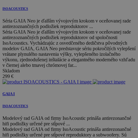
ISOACOUSTICS
Séria GAIA Neo je ďalším vývojovým krokom v oceňovanej rade
antirezoznančných podložiek reproduktorov ...
Séria GAIA Neo je ďalším vývojovým krokom v oceňovanej rade
antirezoznančných podložiek reproduktorov od spoločnosti
IsoAcoustics. Vychádzajúc z osvedčeného dedičstva pôvodných
modelov GAIA, GAIA Neo predstavuje sériu pokročilých vylepšení
vrátane plynulého nastavenia výšky, vylepšeného izolačného
výkonu, zjednodušenej inštalácie a elegantného moderného vzhľadu
v čiernej alebo tmavej chrómovej far...
Skladom
299
€
GAIA I
ISOACOUSTICS
Modelový rad GAIA od firmy IsoAcoustic prináša antirezonančné
hifi podložky určené pre stĺpové ...
Modelový rad GAIA od firmy IsoAcoustic prináša antirezonančné
hifi podložky určené pre stĺpové reproduktory a subwoofery. Sú