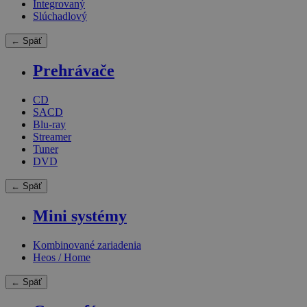
Integrovaný
Slúchadlový
← Späť
Prehrávače
CD
SACD
Blu-ray
Streamer
Tuner
DVD
← Späť
Mini systémy
Kombinované zariadenia
Heos / Home
← Späť