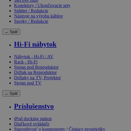
Sieťové filtre
Konektory / Ukončovacie sety
Splitter / Redukcie
Nástroje na výrobu káblov
Spojky / Redukcie
← Späť
Hi-Fi nábytok
Nábytok - Hi-Fi / AV
Rack - Hi-Fi
Stojan pod Reproduktor
Držiak na Reproduktor
Držiaky na TV, Projektor
Stojan pod TV
← Späť
Príslušenstvo
iPod docking station
Diaľkové ovládače
Starostlivosť o komponenty / Čistiace prostriedky