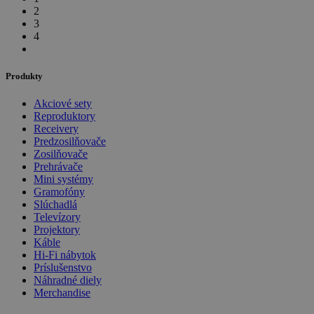
2
3
4
Produkty
Akciové sety
Reproduktory
Receivery
Predzosilňovače
Zosilňovače
Prehrávače
Mini systémy
Gramofóny
Slúchadlá
Televízory
Projektory
Káble
Hi-Fi nábytok
Príslušenstvo
Náhradné diely
Merchandise