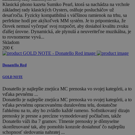
Klasická phono kazeta Sumiko Pearl, ktorá sa nachádza na vrchole
základnej rady klasických Oysters, oslňuje poslucháčov už
desaťročia. Fyzicky kompatibilná s väčšinou ramienok na trhu, sa
perfektne hodí pre akýkoľvek MM systém. Je to pripomienka, že
človek nemusí vyčerpať svoj rozpočet, aby dosiahol kvalitu zvuku
ďalšej úrovne. Dynamická, ale plynulá a neuveriteľne muzikálna, je
to rovnomerne vyvá...
Skladom
200
€
Donatello Red
GOLD NOTE
Donatello je najlepšie znejúca MC prenoska vo svojej kategórii, a to
vďaka pevnému ...
Donatello je najlepšie znejúca MC prenoska vo svojej kategórii, a to
vďaka pevnému opracovanému duralovému telu, dostatočne
ľahkému na to, aby ho zvládlo každé rameno. Sofistikovaný dizajn
prenosky je presne a precízne vymodelovaný počítačom, takže
Donatello váži iba 7 gramov. Tlmenie prenosky je dômyselne
skonštruované tak, aby pomohlo konzole dosiahnuť čo najlepšiu
schopnosť sledovania nahratej ...