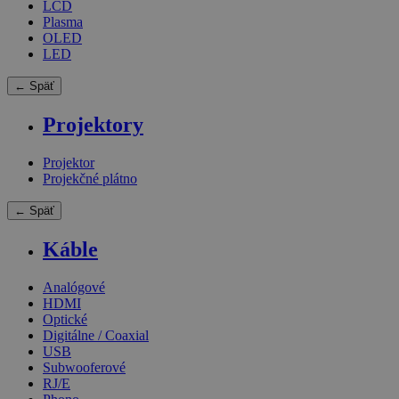
LCD
Plasma
OLED
LED
← Späť
Projektory
Projektor
Projekčné plátno
← Späť
Káble
Analógové
HDMI
Optické
Digitálne / Coaxial
USB
Subwooferové
RJ/E