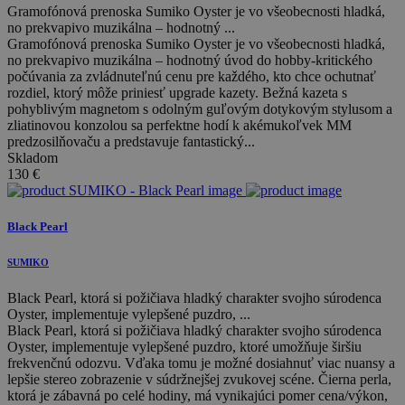
Gramofónová prenoska Sumiko Oyster je vo všeobecnosti hladká,
no prekvapivo muzikálna – hodnotný ...
Gramofónová prenoska Sumiko Oyster je vo všeobecnosti hladká,
no prekvapivo muzikálna – hodnotný úvod do hobby-kritického
počúvania za zvládnuteľnú cenu pre každého, kto chce ochutnať
rozdiel, ktorý môže priniesť upgrade kazety. Bežná kazeta s
pohyblivým magnetom s odolným guľovým dotykovým stylusom a
zliatinovou konzolou sa perfektne hodí k akémukoľvek MM
predzosilňovaču a predstavuje fantastický...
Skladom
130
€
Black Pearl
SUMIKO
Black Pearl, ktorá si požičiava hladký charakter svojho súrodenca
Oyster, implementuje vylepšené puzdro, ...
Black Pearl, ktorá si požičiava hladký charakter svojho súrodenca
Oyster, implementuje vylepšené puzdro, ktoré umožňuje širšiu
frekvenčnú odozvu. Vďaka tomu je možné dosiahnuť viac nuansy a
lepšie stereo zobrazenie v súdržnejšej zvukovej scéne. Čierna perla,
ktorá je zábavná po celé hodiny, má vynikajúci pomer cena/výkon,