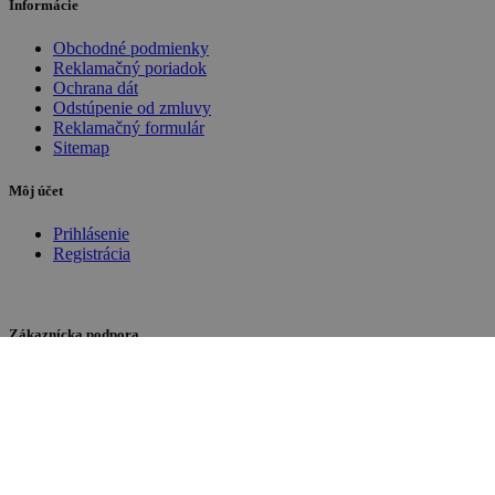
Informácie
Obchodné podmienky
Reklamačný poriadok
Ochrana dát
Odstúpenie od zmluvy
Reklamačný formulár
Sitemap
Môj účet
Prihlásenie
Registrácia
Zákaznícka podpora
Napíšte nám, alebo
volajte: :
+421 45/54 00 703
PO-PIA 8:00 – 16.00