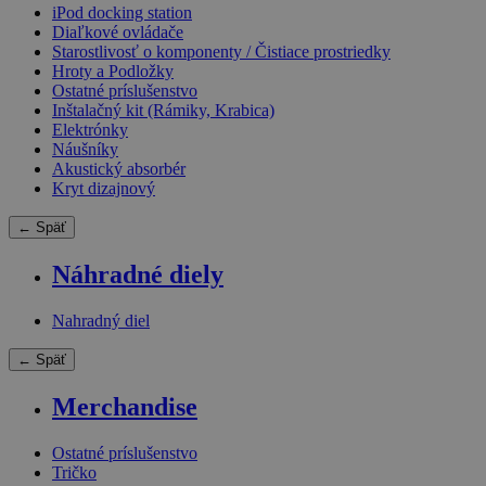
iPod docking station
Diaľkové ovládače
Starostlivosť o komponenty / Čistiace prostriedky
Hroty a Podložky
Ostatné príslušenstvo
Inštalačný kit (Rámiky, Krabica)
Elektrónky
Náušníky
Akustický absorbér
Kryt dizajnový
← Späť
Náhradné diely
Nahradný diel
← Späť
Merchandise
Ostatné príslušenstvo
Tričko