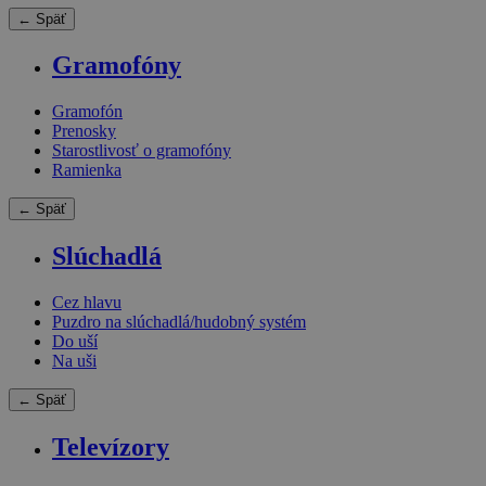
← Späť
Gramofóny
Gramofón
Prenosky
Starostlivosť o gramofóny
Ramienka
← Späť
Slúchadlá
Cez hlavu
Puzdro na slúchadlá/hudobný systém
Do uší
Na uši
← Späť
Televízory