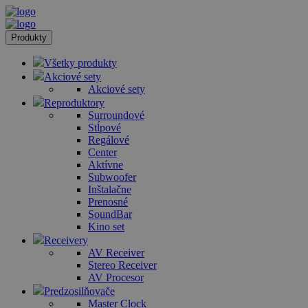
Produkty
Všetky produkty
Akciové sety
Akciové sety
Reproduktory
Surroundové
Stĺpové
Regálové
Center
Aktívne
Subwoofer
Inštalačne
Prenosné
SoundBar
Kino set
Receivery
AV Receiver
Stereo Receiver
AV Procesor
Predzosilňovače
Master Clock