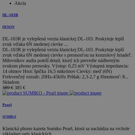
Akcia
DL-103R
DENON
DL-103R je vylepšená verzia klasickej DL-103. Poskytuje lepší
zvuk vďaka 6N medenej cievke ...
DL-103R je vylepšená verzia klasickej DL-103. Poskytuje lepší
zvuk vďaka 6N medenej cievke s presnosťou na konzolový hriadeľ.
Milovníkov audia poteší detail, ktorý ich prevedie nádherným
zvukom phono prenosky. Výstup: 0,25 mV Výstupná impedancia:
14 ohmov Hrot: špička 16,5 mikrónov Cievky: meď (6N)
Frekvenčný rozsah: 20Hz-45kHz Prítlak: 2,3-2,7 g Hmotnosť: 8...
Skladom
389 €
385
€
Pearl
SUMIKO
Klasická phono kazeta Sumiko Pearl, ktorá sa nachádza na vrchole
základnej rady klasických ...