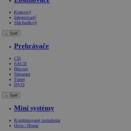
Koncový
Integrovaný
Slúchadlový
← Späť
Prehrávače
CD
SACD
Blu-ray
Streamer
Tuner
DVD
← Späť
Mini systémy
Kombinované zariadenia
Heos / Home