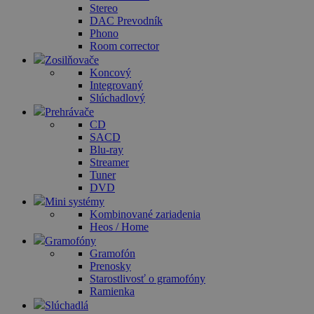
Stereo
DAC Prevodník
Phono
Room corrector
Zosilňovače
Koncový
Integrovaný
Slúchadlový
Prehrávače
CD
SACD
Blu-ray
Streamer
Tuner
DVD
Mini systémy
Kombinované zariadenia
Heos / Home
Gramofóny
Gramofón
Prenosky
Starostlivosť o gramofóny
Ramienka
Slúchadlá