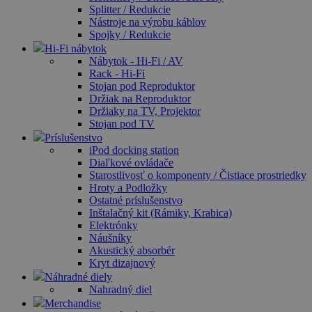
Splitter / Redukcie
Nástroje na výrobu káblov
Spojky / Redukcie
Hi-Fi nábytok
Nábytok - Hi-Fi / AV
Rack - Hi-Fi
Stojan pod Reproduktor
Držiak na Reproduktor
Držiaky na TV, Projektor
Stojan pod TV
Príslušenstvo
iPod docking station
Diaľkové ovládače
Starostlivosť o komponenty / Čistiace prostriedky
Hroty a Podložky
Ostatné príslušenstvo
Inštalačný kit (Rámiky, Krabica)
Elektrónky
Náušníky
Akustický absorbér
Kryt dizajnový
Náhradné diely
Nahradný diel
Merchandise