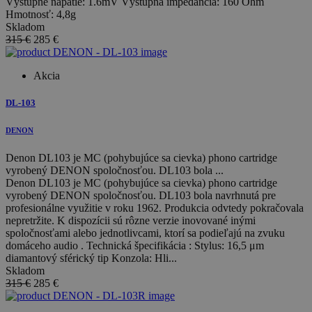
Výstupné napätie: 1.6mV Výstupná impedancia: 160 Ohm
Hmotnosť: 4,8g
Skladom
315 €
285
€
Akcia
DL-103
DENON
Denon DL103 je MC (pohybujúce sa cievka) phono cartridge
vyrobený DENON spoločnosťou. DL103 bola ...
Denon DL103 je MC (pohybujúce sa cievka) phono cartridge
vyrobený DENON spoločnosťou. DL103 bola navrhnutá pre
profesionálne využitie v roku 1962. Produkcia odvtedy pokračovala
nepretržite. K dispozícii sú rôzne verzie inovované inými
spoločnosťami alebo jednotlivcami, ktorí sa podieľajú na zvuku
domáceho audio . Technická špecifikácia : Stylus: 16,5 μm
diamantový sférický tip Konzola: Hli...
Skladom
315 €
285
€