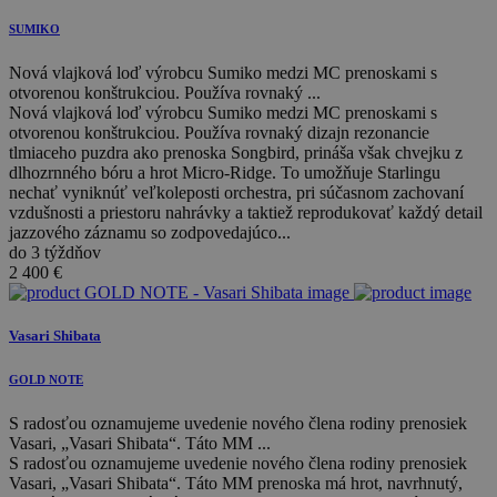
SUMIKO
Nová vlajková loď výrobcu Sumiko medzi MC prenoskami s
otvorenou konštrukciou. Používa rovnaký ...
Nová vlajková loď výrobcu Sumiko medzi MC prenoskami s
otvorenou konštrukciou. Používa rovnaký dizajn rezonancie
tlmiaceho puzdra ako prenoska Songbird, prináša však chvejku z
dlhozrnného bóru a hrot Micro-Ridge. To umožňuje Starlingu
nechať vyniknúť veľkoleposti orchestra, pri súčasnom zachovaní
vzdušnosti a priestoru nahrávky a taktiež reprodukovať každý detail
jazzového záznamu so zodpovedajúco...
do 3 týždňov
2 400
€
Vasari Shibata
GOLD NOTE
S radosťou oznamujeme uvedenie nového člena rodiny prenosiek
Vasari, „Vasari Shibata“. Táto MM ...
S radosťou oznamujeme uvedenie nového člena rodiny prenosiek
Vasari, „Vasari Shibata“. Táto MM prenoska má hrot, navrhnutý,