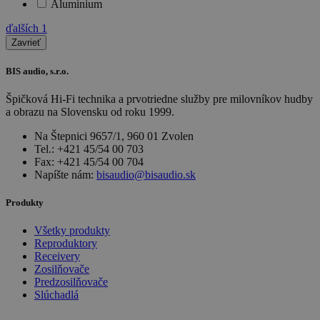
Aluminium
ďalších
1
Zavrieť
BIS audio, s.r.o.
Špičková Hi-Fi technika a prvotriedne služby pre milovníkov hudby
a obrazu na Slovensku od roku 1999.
Na Štepnici 9657/1, 960 01 Zvolen
Tel.: +421 45/54 00 703
Fax: +421 45/54 00 704
Napíšte nám:
bisaudio@bisaudio.sk
Produkty
Všetky produkty
Reproduktory
Receivery
Zosilňovače
Predzosilňovače
Slúchadlá