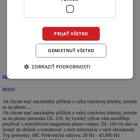
PRIJAŤ VŠETKO
ODMIETNUŤ VŠETKO
Akcia
ZOBRAZIŤ PODROBNOSTI
DL-110
DENON
Ak chcete mať maximálny pôžitok z vašej vinylovej zbierky, pozrite
sa na phono ...
Ak chcete mať maximálny pôžitok z vašej vinylovej zbierky, pozrite
sa na phono prenosku DL-110. Jej vysoký výkon vám umožňuje
používať s pohyblivým magnetom phono vstupu. DL-110 vie ako sa
dostať do drážok a extrahovať z nich informáciu v nich obsiahnutú.
Typ prenosky: MC Frekvenčná odozva: 20 Hz - 45,000 Hz