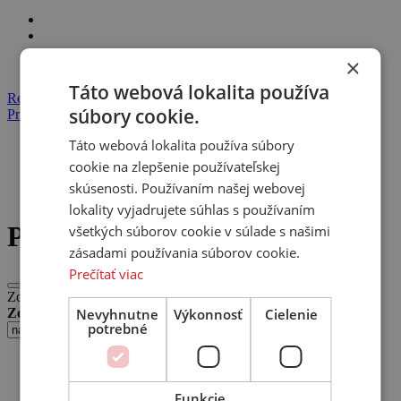
×
Táto webová lokalita používa
Registrácia
súbory cookie.
Prihlásenie
Táto webová lokalita používa súbory
Domov
Produkty
cookie na zlepšenie používateľskej
Gramofóny
skúsenosti. Používaním našej webovej
Prenosky
lokality vyjadrujete súhlas s používaním
Prenosky
všetkých súborov cookie v súlade s našimi
zásadami používania súborov cookie.
Prečítať viac
Zobrazujeme 1 - 12 produktov z 44
Nevyhnutne
Výkonnosť
Cielenie
Zoradiť:
potrebné
Funkcie