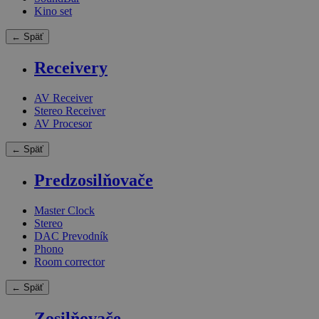
Kino set
← Späť
Receivery
AV Receiver
Stereo Receiver
AV Procesor
← Späť
Predzosilňovače
Master Clock
Stereo
DAC Prevodník
Phono
Room corrector
← Späť
Zosilňovače