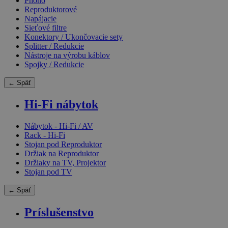
Phono
Reproduktorové
Napájacie
Sieťové filtre
Konektory / Ukončovacie sety
Splitter / Redukcie
Nástroje na výrobu káblov
Spojky / Redukcie
← Späť
Hi-Fi nábytok
Nábytok - Hi-Fi / AV
Rack - Hi-Fi
Stojan pod Reproduktor
Držiak na Reproduktor
Držiaky na TV, Projektor
Stojan pod TV
← Späť
Príslušenstvo