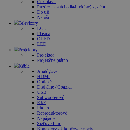
Cez hlavu
Puzdro na slúchadlá/hudobný systém
Do uší
Na uši
Televízory
LCD
Plasma
OLED
LED
Projektory
Projektor
Projekčné plátno
Káble
Analógové
HDMI
Optické
Digitálne / Coaxial
USB
Subwooferové
RJ/E
Phono
Reproduktorové
Napájacie
Sieťové filtre
Konektory / Ukončovacie sety