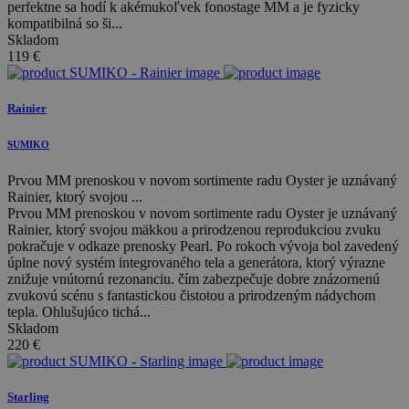
perfektne sa hodí k akémukoľvek fonostage MM a je fyzicky
kompatibilná so ši...
Skladom
119
€
Rainier
SUMIKO
Prvou MM prenoskou v novom sortimente radu Oyster je uznávaný
Rainier, ktorý svojou ...
Prvou MM prenoskou v novom sortimente radu Oyster je uznávaný
Rainier, ktorý svojou mäkkou a prirodzenou reprodukciou zvuku
pokračuje v odkaze prenosky Pearl. Po rokoch vývoja bol zavedený
úplne nový systém integrovaného tela a generátora, ktorý výrazne
znižuje vnútornú rezonanciu. čím zabezpečuje dobre znázornenú
zvukovú scénu s fantastickou čistotou a prirodzeným nádychom
tepla. Ohlušujúco tichá...
Skladom
220
€
Starling