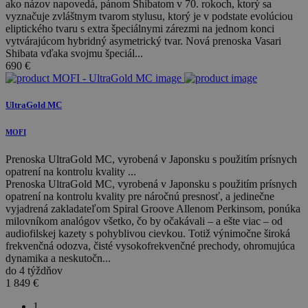
ako názov napovedá, pánom Shibatom v 70. rokoch, ktorý sa
vyznačuje zvláštnym tvarom stylusu, ktorý je v podstate evolúciou
eliptického tvaru s extra špeciálnymi zárezmi na jednom konci
vytvárajúcom hybridný asymetrický tvar. Nová prenoska Vasari
Shibata vďaka svojmu špeciál...
690
€
UltraGold MC
MOFI
Prenoska UltraGold MC, vyrobená v Japonsku s použitím prísnych
opatrení na kontrolu kvality ...
Prenoska UltraGold MC, vyrobená v Japonsku s použitím prísnych
opatrení na kontrolu kvality pre náročnú presnosť, a jedinečne
vyjadrená zakladateľom Spiral Groove Allenom Perkinsom, ponúka
milovníkom analógov všetko, čo by očakávali – a ešte viac – od
audiofilskej kazety s pohyblivou cievkou. Totiž výnimočne široká
frekvenčná odozva, čisté vysokofrekvenčné prechody, ohromujúca
dynamika a neskutočn...
do 4 týždňov
1 849
€
1