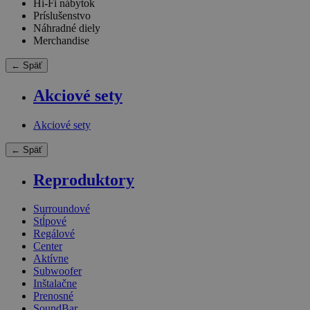
Hi-Fi nábytok
Príslušenstvo
Náhradné diely
Merchandise
← Späť
Akciové sety
Akciové sety
← Späť
Reproduktory
Surroundové
Stĺpové
Regálové
Center
Aktívne
Subwoofer
Inštalačne
Prenosné
SoundBar