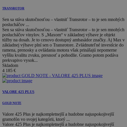
TRANSROTOR
Sen sa stáva skutočnosťou – vlastniť Transrotor – to je sen mnohých
poslucháčov ...
Sen sa stáva skutočnosťou – vlastniť Transrotor – to je sen mnohých
poslucháčov vinylov. S „Maxom“ v základnej výbave je objekt
túžby na dosah. Je to cenovo dostupný ambasádor značky. Aj Max v
základnej výbave plní sen o Transrotore. Zvládnuteľné investície do
ramena, prenosky a ovládania motora však prinášajú nepomerne
vyššiu kvalitu zvuku, presnosť a pohodlie. Gramo potom podáva
prekvapivo vysok...
Skladom
4 185
€
VALORE 425 PLUS
GOLD NOTE
Valore 425 Plus je najkompletnejší a hudobne najuspokojivejší
gramofón vo svojej kategórii, ktorý ...
Valore 425 Plus je najkompletnejší a hudobne najuspokojivejší