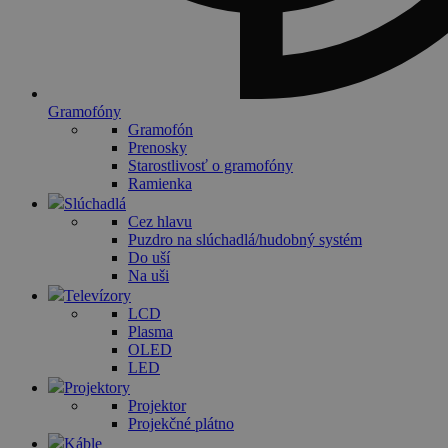
Gramofóny
Gramofón
Prenosky
Starostlivosť o gramofóny
Ramienka
Slúchadlá
Cez hlavu
Puzdro na slúchadlá/hudobný systém
Do uší
Na uši
Televízory
LCD
Plasma
OLED
LED
Projektory
Projektor
Projekčné plátno
Káble