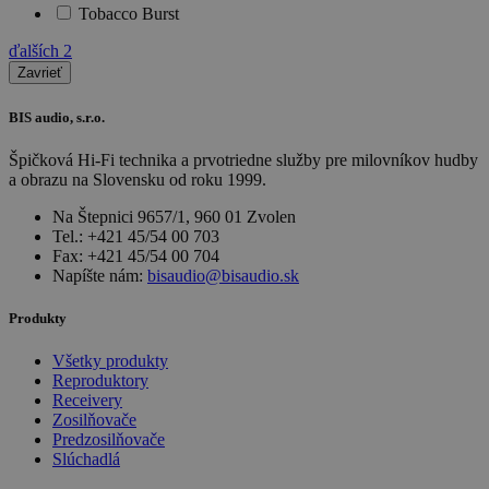
Tobacco Burst
ďalších
2
Zavrieť
BIS audio, s.r.o.
Špičková Hi-Fi technika a prvotriedne služby pre milovníkov hudby
a obrazu na Slovensku od roku 1999.
Na Štepnici 9657/1, 960 01 Zvolen
Tel.: +421 45/54 00 703
Fax: +421 45/54 00 704
Napíšte nám:
bisaudio@bisaudio.sk
Produkty
Všetky produkty
Reproduktory
Receivery
Zosilňovače
Predzosilňovače
Slúchadlá