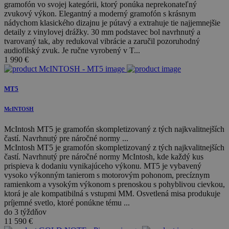
gramofón vo svojej kategórii, ktorý ponúka neprekonateľný
zvukový výkon. Elegantný a moderný gramofón s krásnym
nádychom klasického dizajnu je pútavý a extrahuje tie najjemnejšie
detaily z vinylovej drážky. 30 mm podstavec bol navrhnutý a
tvarovaný tak, aby redukoval vibrácie a zaručil pozoruhodný
audiofilský zvuk. Je ručne vyrobený v T...
1 990
€
MT5
McINTOSH
McIntosh MT5 je gramofón skompletizovaný z tých najkvalitnejších
častí. Navrhnutý pre náročné normy ...
McIntosh MT5 je gramofón skompletizovaný z tých najkvalitnejších
častí. Navrhnutý pre náročné normy McIntosh, kde každý kus
prispieva k dodaniu vynikajúceho výkonu. MT5 je vybavený
vysoko výkonným tanierom s motorovým pohonom, precíznym
ramienkom a vysokým výkonom s prenoskou s pohyblivou cievkou,
ktorá je ale kompatibilná s vstupmi MM. Osvetlená misa produkuje
príjemné svetlo, ktoré ponúkne tému ...
do 3 týždňov
11 590
€