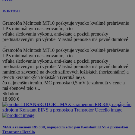
McINTOSH
Gramofón McIntosh MT10 poskytuje vysoko kvalitné prehrávanie
LP s minimálnym nastavovaním, a to
vďaka sledovaniu výkonu, anti-skate a pozícii prenosky
prednastavenými pri výrobe. Vlastná prenoska má pevné duralové
...
Gramofón McIntosh MT10 poskytuje vysoko kvalitné prehrávanie
LP s minimálnym nastavovaním, a to
vďaka sledovaniu výkonu, anti-skate a pozícii prenosky
prednastavenými pri výrobe. Vlastná prenoska má pevné duralové
ramienko zavesené na dvoch zafírových ložiskách (horizontálne) a
dvoch keramických ložiskách (vertikálne) s
čo najmenším trením. MC prenoska 0,5 mV je zahrnutá v cene a
má ebenové telo s...
Skladom
18 990
€
MAX s ramenom RB 330, napájacím zdrojom Konstant EINS a prenoskou
Transrotor Uccello