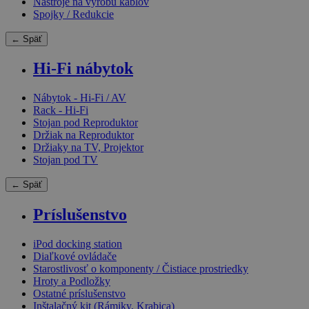
Nástroje na výrobu káblov
Spojky / Redukcie
← Späť
Hi-Fi nábytok
Nábytok - Hi-Fi / AV
Rack - Hi-Fi
Stojan pod Reproduktor
Držiak na Reproduktor
Držiaky na TV, Projektor
Stojan pod TV
← Späť
Príslušenstvo
iPod docking station
Diaľkové ovládače
Starostlivosť o komponenty / Čistiace prostriedky
Hroty a Podložky
Ostatné príslušenstvo
Inštalačný kit (Rámiky, Krabica)