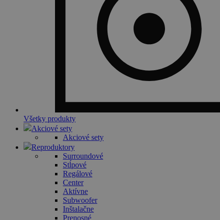
Všetky produkty
Akciové sety
Akciové sety
Reproduktory
Surroundové
Stĺpové
Regálové
Center
Aktívne
Subwoofer
Inštalačne
Prenosné