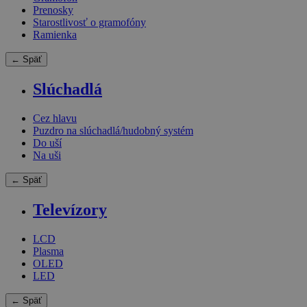
Prenosky
Starostlivosť o gramofóny
Ramienka
← Späť
Slúchadlá
Cez hlavu
Puzdro na slúchadlá/hudobný systém
Do uší
Na uši
← Späť
Televízory
LCD
Plasma
OLED
LED
← Späť