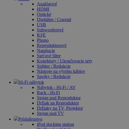
Analógové
HDMI
Optické
Digitálne / Coaxial
USB
Subwooferové
RJ/E
Phono
Reproduktorové
Napájacie
Sieťové filtre
Konektory / Ukončovacie sety
Splitter / Redukcie
Nástroje na výrobu káblov
Spojky / Redukcie
Hi-Fi nábytok
Nábytok - Hi-Fi / AV
Rack - Hi-Fi
Stojan pod Reproduktor
Držiak na Reproduktor
Držiaky na TV, Projektor
Stojan pod TV
Príslušenstvo
iPod docking station