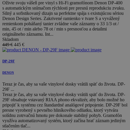
Oživte svoju vášeň pre vinyl s Hi-Fi gramofónom Denon DP-400
s automatickým snímačom rýchlosti pre presnú reprodukciu zvuku.
Silný a sofistikovaný dizajn sa perfektne spája s existujúcou sériou
Denon Design Series. Zakrivené ramienko v tvare S a vyvážený
remienkom poháňaný tanier zvládne vaše záznamy o 33 1/3 ot /
min, 45 ot / min alebo 78 ot / min s presnosťou a detailmi
originálneho záznamu. Int...
Skladom
449 €
445
€
DP-29F
DENON
Teraz je čas, aby sa vaše vinylové dosky vrátili späť do života. DP-
29F ...
Teraz je čas, aby sa vaše vinylové dosky vrátili späť do života. DP-
29F obsahuje vstavaný RIAA phono ekvalizér, aby bolo možné ho
pripojiť k systému cez štandardné analógové pripojenie. DP-29F bol
presne vyrobený s pevného hliníkového odliatku, ktorý vytvára
solídnu zotrvačnú hmotu pre dokonale stabilný pohyb. Gramofón
využíva automatizovaný systém, ktorý začína hrať záznam jediným
stlačením tlač...