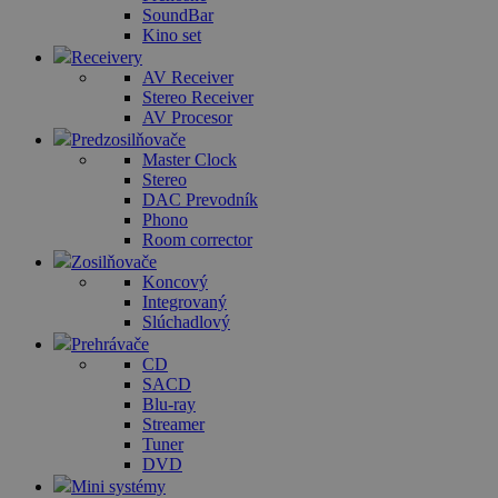
SoundBar
Kino set
Receivery
AV Receiver
Stereo Receiver
AV Procesor
Predzosilňovače
Master Clock
Stereo
DAC Prevodník
Phono
Room corrector
Zosilňovače
Koncový
Integrovaný
Slúchadlový
Prehrávače
CD
SACD
Blu-ray
Streamer
Tuner
DVD
Mini systémy