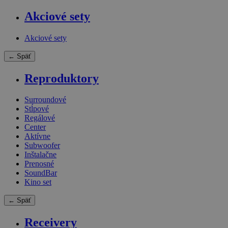
Akciové sety
Akciové sety
← Späť
Reproduktory
Surroundové
Stĺpové
Regálové
Center
Aktívne
Subwoofer
Inštalačne
Prenosné
SoundBar
Kino set
← Späť
Receivery