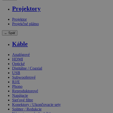
Projektory
Projektor
Projekčné plátno
← Späť
Káble
Analógové
HDMI
Optické
Digitálne / Coaxial
USB
Subwooferové
RJ/E
Phono
Reproduktorové
Napájacie
Sieťové filtre
Konektory / Ukončovacie sety
Splitter / Redukcie