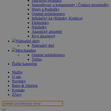
Diaľkové ovládače
Starostlivosť o komponenty / Čistiace prostriedky
Hroty a Podložky
Ostatné príslušenstvo
Inštalačný kit (Rámiky, Krabica)
Elektrónky
Náušníky
Akustický absorbér
Kryt dizajnový
Náhradné diely
Nahradný diel
Merchandise
Ostatné príslušenstvo
Tričko
Ďalšie kategórie
Služby
O nás
Novinky
Bang & Olufsen
Kontakt
Zľavy