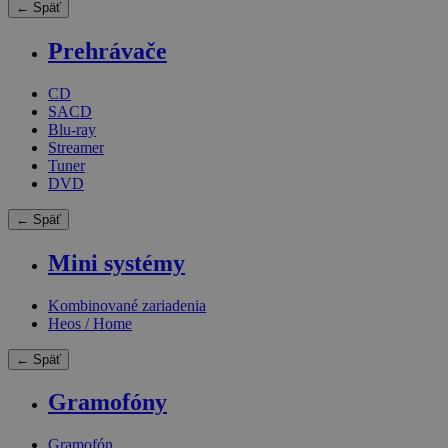
← Späť
Prehrávače
CD
SACD
Blu-ray
Streamer
Tuner
DVD
← Späť
Mini systémy
Kombinované zariadenia
Heos / Home
← Späť
Gramofóny
Gramofón