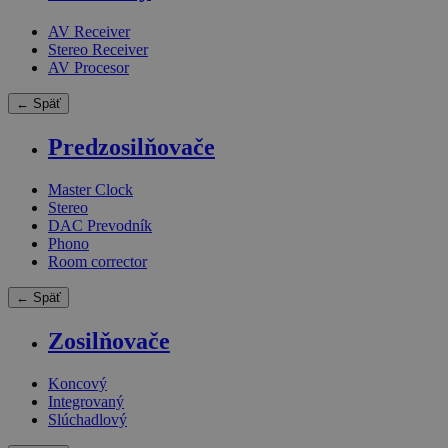
AV Receiver
Stereo Receiver
AV Procesor
← Späť
Predzosilňovače
Master Clock
Stereo
DAC Prevodník
Phono
Room corrector
← Späť
Zosilňovače
Koncový
Integrovaný
Slúchadlový