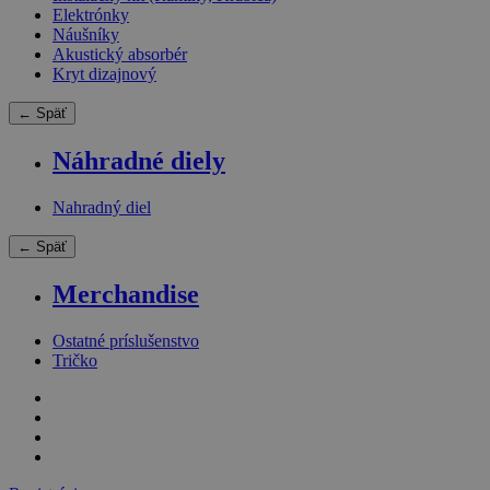
Elektrónky
Náušníky
Akustický absorbér
Kryt dizajnový
← Späť
Náhradné diely
Nahradný diel
← Späť
Merchandise
Ostatné príslušenstvo
Tričko