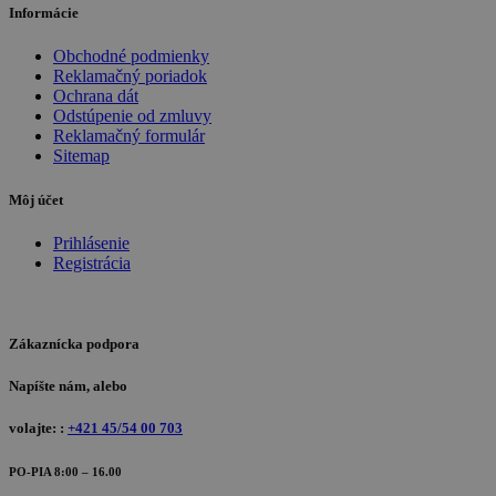
Informácie
Obchodné podmienky
Reklamačný poriadok
Ochrana dát
Odstúpenie od zmluvy
Reklamačný formulár
Sitemap
Môj účet
Prihlásenie
Registrácia
Zákaznícka podpora
Napíšte nám, alebo
volajte: :
+421 45/54 00 703
PO-PIA 8:00 – 16.00