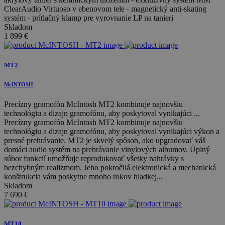
ClearAudio Virtuoso v ebenovom tele - magnetický anti-skating
systém - prítlačný klamp pre vyrovnanie LP na tanieri
Skladom
1 899
€
MT2
McINTOSH
Precízny gramofón McIntosh MT2 kombinuje najnovšiu
technológiu a dizajn gramofónu, aby poskytoval vynikajúci ...
Precízny gramofón McIntosh MT2 kombinuje najnovšiu
technológiu a dizajn gramofónu, aby poskytoval vynikajúci výkon a
presné prehrávanie. MT2 je skvelý spôsob, ako upgradovať váš
domáci audio systém na prehrávanie vinylových albumov. Úplný
súbor funkcií umožňuje reprodukovať všetky nahrávky s
bezchybným realizmom. Jeho pokročilá elektronická a mechanická
konštrukcia vám poskytne mnoho rokov hladkej...
Skladom
7 690
€
MT10