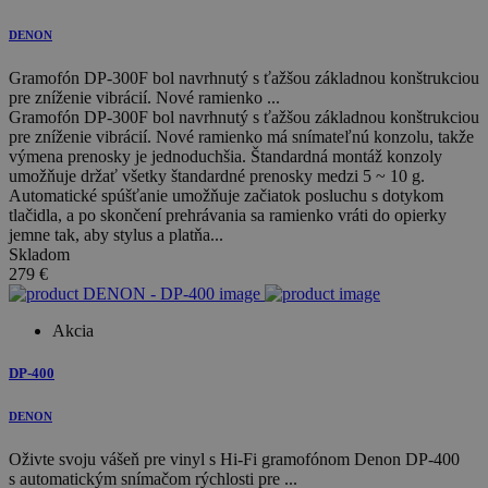
DENON
Gramofón DP-300F bol navrhnutý s ťažšou základnou konštrukciou
pre zníženie vibrácií. Nové ramienko ...
Gramofón DP-300F bol navrhnutý s ťažšou základnou konštrukciou
pre zníženie vibrácií. Nové ramienko má snímateľnú konzolu, takže
výmena prenosky je jednoduchšia. Štandardná montáž konzoly
umožňuje držať všetky štandardné prenosky medzi 5 ~ 10 g.
Automatické spúšťanie umožňuje začiatok posluchu s dotykom
tlačidla, a po skončení prehrávania sa ramienko vráti do opierky
jemne tak, aby stylus a platňa...
Skladom
279
€
Akcia
DP-400
DENON
Oživte svoju vášeň pre vinyl s Hi-Fi gramofónom Denon DP-400
s automatickým snímačom rýchlosti pre ...