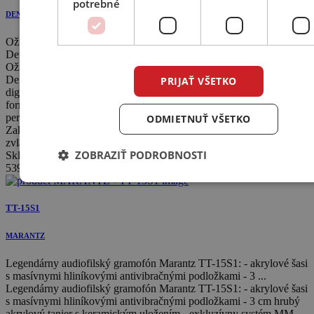
potrebné
DENON
Oživte svoju vášeň pre vinyl doma, alebo na cestách s gramofónom
Denon DP-450USB. ...
Oživte svoju vášeň pre vinyl doma, alebo na cestách s gramofónom
Denon DP-450USB. Integrovaný port USB-A umožňuje
PRIJAŤ VŠETKO
digitalizovať vinylovú kolekciu a vytvárať kvalitné záznamy vo
formátoch MP3 alebo WAV. Silný a sofistikovaný dizajn sa
perfektne spája s existujúcou sériou Denon Design Series.
ODMIETNUŤ VŠETKO
Zakrivená prenoska S-Shape a vyvážená pásom poháňaná točňa
zvládne vaše záznamy o 33 1/3 ot / min, 45 ot / m...
ZOBRAZIŤ PODROBNOSTI
Skladom
539
€
TT-15S1
MARANTZ
Legendárny audiofilský gramofón Marantz TT-15S1: - akrylové šasi
s masívnymi hliníkovými antivibračnými podložkami - 3 ...
Legendárny audiofilský gramofón Marantz TT-15S1: - akrylové šasi
s masívnymi hliníkovými antivibračnými podložkami - 3 cm hrubý
akrylový tanier s keramickým uložením - exkluzívny systém MM