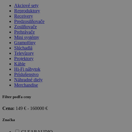
Akciové sety
Reproduktory
Receivery
Predzosilňovače
Zosilňovače
Prehrávače
Mini systémy
Gramofóny
Slúchadlá
Televízory
Projektory
Káble
Hi-Fi nábytok
Príslušenstvo
Náhradné diely
Merchandise
Filter podľa ceny
Cena:
149
€ -
160000
€
Značka
CLEARAUDIO