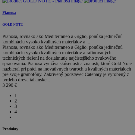
Pianosa
GOLD NOTE
Pianosa, rovnako ako Mediterraneo a Giglio, ponúka jedinečnú
kombináciu vysoko kvalitných materiálov a ...
Pianosa, rovnako ako Mediterraneo a Giglio, ponúka jedinečnú
kombináciu vysoko kvalitných materiálov a rafinovaných
technických riešení na dosiahnutie najčistejšieho zvukového
spracovania. Pianosa využíva skúsenosti a znalosti, ktoré Gold Note
nazbieral pri práci na inovatívnych tvaroch a kvalitných materiáloch
pre svoje gramofóny. Zakrivený podstavec Catenary je vyrobený z
tvrdého dreva talianske...
3 290
€
1
2
3
4
Produkty