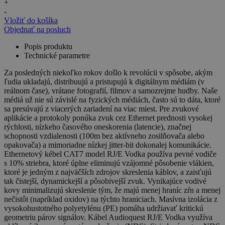
+
-
Vložiť do košíka
Objednať na posluch
Popis produktu
Technické parametre
Za posledných niekoľko rokov došlo k revolúcii v spôsobe, akým
ľudia ukladajú, distribuujú a pristupujú k digitálnym médiám (v
reálnom čase), vrátane fotografií, filmov a samozrejme hudby. Naše
médiá už nie sú závislé na fyzických médiách, často sú to dáta, ktoré
sa presúvajú z viacerých zariadení na viac miest. Pre zvukové
aplikácie a protokoly ponúka zvuk cez Ethernet prednosti vysokej
rýchlosti, nízkeho časového oneskorenia (latencie), značnej
schopnosti vzdialenosti (100m bez aktívneho zosilňovača alebo
opakovača) a mimoriadne nízkej jitter-bit dokonalej komunikácie.
Ethernetový kébel CAT7 model RJ/E Vodka používa pevné vodiče
s 10% striebra, ktoré úplne eliminujú vzájomné pôsobenie vlákien,
ktoré je jedným z najväčších zdrojov skreslenia káblov, a zaisťujú
tak čistejší, dynamickejší a pôsobivejší zvuk. Vynikajúce vodivé
kovy minimalizujú skreslenie tým, že majú menej hraníc zŕn a menej
nečistôt (napríklad oxidov) na týchto hraniciach. Masívna izolácia z
vysokohustotného polyetylénu (PE) pomáha udržiavať kritickú
geometriu párov signálov. Kábel Audioquest RJ/E Vodka využíva