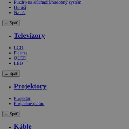
Puzdro na slúchadlá/hudobný systém
Do uší
Na uši
← Späť
Televízory
LCD
Plasma
OLED
LED
← Späť
Projektory
Projektor
Projekčné plátno
← Späť
Káble