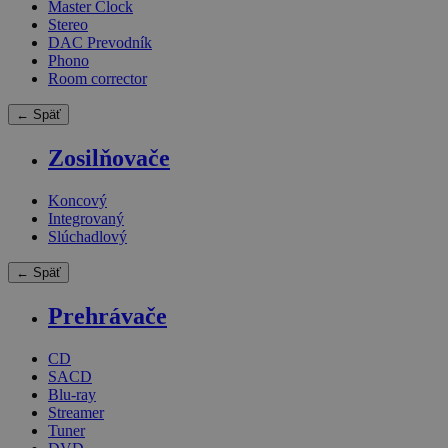
Master Clock
Stereo
DAC Prevodník
Phono
Room corrector
← Späť
Zosilňovače
Koncový
Integrovaný
Slúchadlový
← Späť
Prehrávače
CD
SACD
Blu-ray
Streamer
Tuner