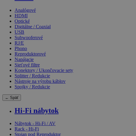
Analógové
HDMI
Optické
Digitálne / Coaxial
USB
Subwooferové
RJ/E
Phono
Reproduktorové
Napájacie
Sieťové filtre
Konektory / Ukončovacie sety
Splitter / Redukcie
Nástroje na výrobu káblov
Spojky / Redukcie
← Späť
Hi-Fi nábytok
Nábytok - Hi-Fi / AV
Rack - Hi-Fi
Stojan pod Reproduktor