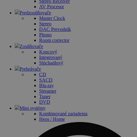
Stereo Receiver
AV Procesor
Predzosilňovače
Master Clock
Stereo
DAC Prevodník
Phono
Room corrector
Zosilňovače
Koncový
Integrovaný
Slúchadlový
Prehrávače
CD
SACD
Blu-ray
Streamer
Tuner
DVD
Mini systémy
Kombinované zariadenia
Heos / Home