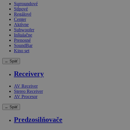
Surroundové
Stĺpové
Regálové
Center
Aktívne
Subwoofer
Inštalačne
Prenosné
SoundBar
Kino set
← Späť
Receivery
AV Receiver
Stereo Receiver
AV Procesor
← Späť
Predzosilňovače