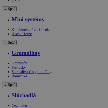
DVD
← Späť
Mini systémy
Kombinované zariadenia
Heos / Home
← Späť
Gramofóny
Gramofón
Prenosky
Starostlivosť o gramofóny
Ramienka
← Späť
Slúchadlá
Cez hlavu