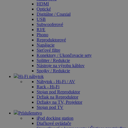
HDMI
Optické
Digitálne / Coaxial
USB
Subwooferové
RJ/E
Phono
Reproduktorové
Napájacie
Sieťové filtre
Konektory / Ukončovacie sety
Splitter / Redukcie
Nástroje na výrobu káblov
Spojky / Redukcie
Hi-Fi nábytok
Nábytok - Hi-Fi / AV
Rack - Hi-Fi
Stojan pod Reproduktor
Držiak na Reproduktor
Držiaky na TV, Projektor
Stojan pod TV
Príslušenstvo
iPod docking station
Diaľkové ovládače