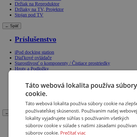
Držiak na Reproduktor
Držiaky na TV, Projektor
Stojan pod TV
← Späť
Príslušenstvo
iPod docking station
Diaľkové ovládače
Starostlivosť o komponenty / Čistiace prostriedky
Hroty a Podložky
Ostatné príslušenstvo
Inštalačný kit (Rámiky, Krabica)
Táto webová lokalita používa súbory
Elektrónky
Náušníky
cookie.
Akustický absorbér
Kryt dizajnový
Táto webová lokalita používa súbory cookie na zlepš
používateľskej skúsenosti. Používaním našej webove
← Späť
lokality vyjadrujete súhlas s používaním všetkých
Náhradné diely
súborov cookie v súlade s našimi zásadami používan
súborov cookie.
Prečítať viac