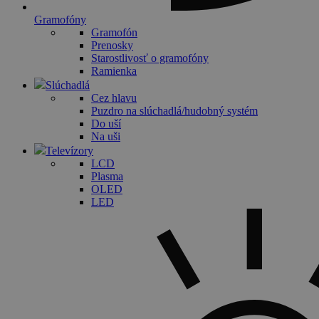
Gramofóny
Gramofón
Prenosky
Starostlivosť o gramofóny
Ramienka
Slúchadlá
Cez hlavu
Puzdro na slúchadlá/hudobný systém
Do uší
Na uši
Televízory
LCD
Plasma
OLED
LED