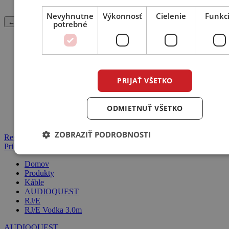
Nahradný diel
Nevyhnutne
Výkonnosť
Cielenie
Funkc
← Späť
potrebné
Merchandise
Ostatné príslušenstvo
Tričko
PRIJAŤ VŠETKO
ODMIETNUŤ VŠETKO
ZOBRAZIŤ PODROBNOSTI
Registrácia
Prihlásenie
Domov
Produkty
Káble
AUDIOQUEST
RJ/E
RJ/E Vodka 3.0m
AUDIOQUEST