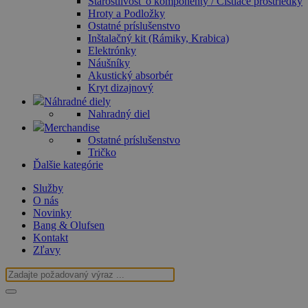
Starostlivosť o komponenty / Čistiace prostriedky
Hroty a Podložky
Ostatné príslušenstvo
Inštalačný kit (Rámiky, Krabica)
Elektrónky
Náušníky
Akustický absorbér
Kryt dizajnový
Náhradné diely
Nahradný diel
Merchandise
Ostatné príslušenstvo
Tričko
Ďalšie kategórie
Služby
O nás
Novinky
Bang & Olufsen
Kontakt
Zľavy