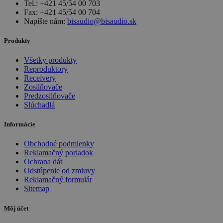
Tel.: +421 45/54 00 703
Fax: +421 45/54 00 704
Napíšte nám:
bisaudio@bisaudio.sk
Produkty
Všetky produkty
Reproduktory
Receivery
Zosilňovače
Predzosilňovače
Slúchadlá
Informácie
Obchodné podmienky
Reklamačný poriadok
Ochrana dát
Odstúpenie od zmluvy
Reklamačný formulár
Sitemap
Môj účet