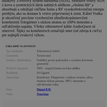
uhlíkový 3-vrsvový systém odrušenia (NDS). Striedavé vrstvy NDS
z kovu a syntetických látok nabitých uhlíkom „chránia štít“ a
absorbujú a odrážajú väčšinu šumu a RF vysokofrekvenčnú energiu
predtým, ako sa dostane k vrstve pripevnenej k zemi. Kábel Vodka
je ukončený precízne vyrobenými ultraširokopásmovými
konektormi Telegärtner s nízkou stratou so 100% tienením a
odľahčením napätia. Všetky ethernetové káble AudioQuest sú
smerové. Šípky na konektoroch označujú smer (od zdroja k cieľu)
pre najlepší zvukový výkon.
ZÁKLADNÉ VLASTNOSTI
Typ zariadenia
Ethernetový kábel
Geometria
Twistovaný
Izolácia / dielektrikum
Stabilný pevný polyetylén s vysokou hustotou
geometrie
Kľúčové vlastnosti
NDS - rozptyl šumu na báze uhlíka
Rozlíšenie
10 Gigabit
Zakončenie
Konektory Telegärtner s nízkou stratou, ultra-
širokou šírkou pásma, 100% tienením a
odľahčením ťahu
Séria
Digital RJE
Farba
Neurčená