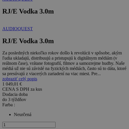
RJ/E Vodka 3.0m
AUDIOQUEST
RJ/E Vodka 3.0m
Za posledných niekoľko rokov došlo k revolúcii v spôsobe, akým
ľudia ukladajú, distribuujú a pristupujú k digitálnym médiám (v
reálnom čase), vrátane fotografií, filmov a samozrejme hudby. Naše
médiá už nie sú závislé na fyzických médiách, často sú to dáta, ktoré
sa presúvajú z viacerých zariadení na viac miest. Pre...
zobraziť celý popis
1 049,01 €
CENA S DPH za
kus
Dodacia doba
do 3 týždňov
Farba :
Neurčená