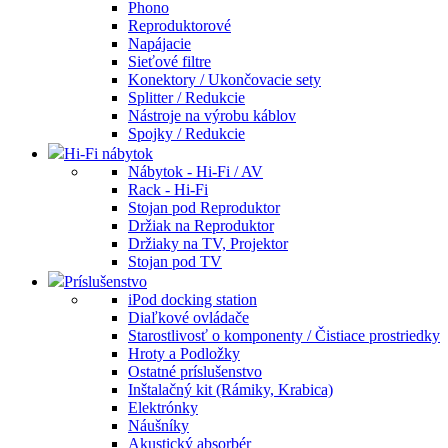
Phono
Reproduktorové
Napájacie
Sieťové filtre
Konektory / Ukončovacie sety
Splitter / Redukcie
Nástroje na výrobu káblov
Spojky / Redukcie
Hi-Fi nábytok
Nábytok - Hi-Fi / AV
Rack - Hi-Fi
Stojan pod Reproduktor
Držiak na Reproduktor
Držiaky na TV, Projektor
Stojan pod TV
Príslušenstvo
iPod docking station
Diaľkové ovládače
Starostlivosť o komponenty / Čistiace prostriedky
Hroty a Podložky
Ostatné príslušenstvo
Inštalačný kit (Rámiky, Krabica)
Elektrónky
Náušníky
Akustický absorbér