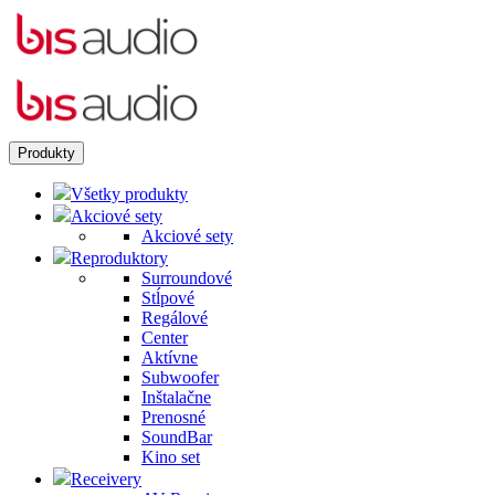
Produkty
Všetky produkty
Akciové sety
Akciové sety
Reproduktory
Surroundové
Stĺpové
Regálové
Center
Aktívne
Subwoofer
Inštalačne
Prenosné
SoundBar
Kino set
Receivery