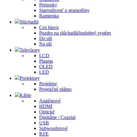
Prenosky
Starostlivosť o gramofóny
Ramienka
Slúchadlá
Cez hlavu
Puzdro na slúchadlá/hudobný systém
Do uší
Na uši
Televízory
LCD
Plasma
OLED
LED
Projektory
Projektor
Projekčné plátno
Káble
Analógové
HDMI
Optické
Digitálne / Coaxial
USB
Subwooferové
RJ/E