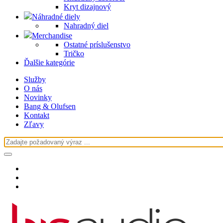
Kryt dizajnový
Náhradné diely
Nahradný diel
Merchandise
Ostatné príslušenstvo
Tričko
Ďalšie kategórie
Služby
O nás
Novinky
Bang & Olufsen
Kontakt
Zľavy