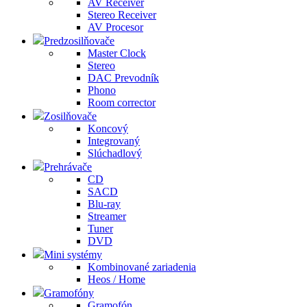
AV Receiver
Stereo Receiver
AV Procesor
Predzosilňovače
Master Clock
Stereo
DAC Prevodník
Phono
Room corrector
Zosilňovače
Koncový
Integrovaný
Slúchadlový
Prehrávače
CD
SACD
Blu-ray
Streamer
Tuner
DVD
Mini systémy
Kombinované zariadenia
Heos / Home
Gramofóny
Gramofón