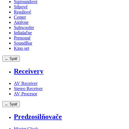
Surroundové
Stĺpové
Regálové
Center
Aktívne
Subwoofer
Inštalačne
Prenosné
SoundBar
Kino set
← Späť
Receivery
AV Receiver
Stereo Receiver
AV Procesor
← Späť
Predzosilňovače
Master Clock