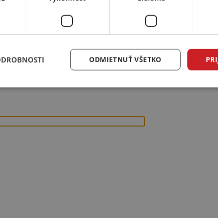
ODROBNOSTI
ODMIETNUŤ VŠETKO
PRI