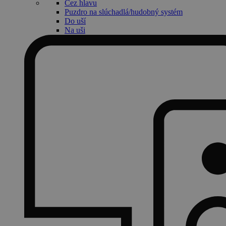
Cez hlavu
Puzdro na slúchadlá/hudobný systém
Do uší
Na uši