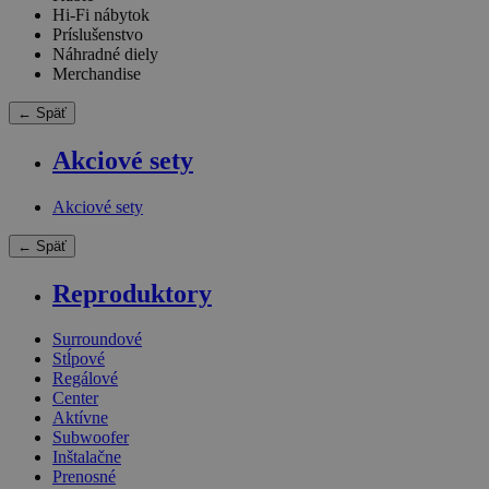
Hi-Fi nábytok
Príslušenstvo
Náhradné diely
Merchandise
← Späť
Akciové sety
Akciové sety
← Späť
Reproduktory
Surroundové
Stĺpové
Regálové
Center
Aktívne
Subwoofer
Inštalačne
Prenosné