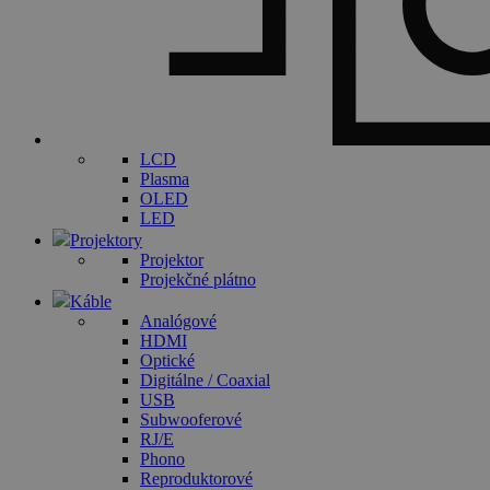
LCD
Plasma
OLED
LED
Projektory
Projektor
Projekčné plátno
Káble
Analógové
HDMI
Optické
Digitálne / Coaxial
USB
Subwooferové
RJ/E
Phono
Reproduktorové