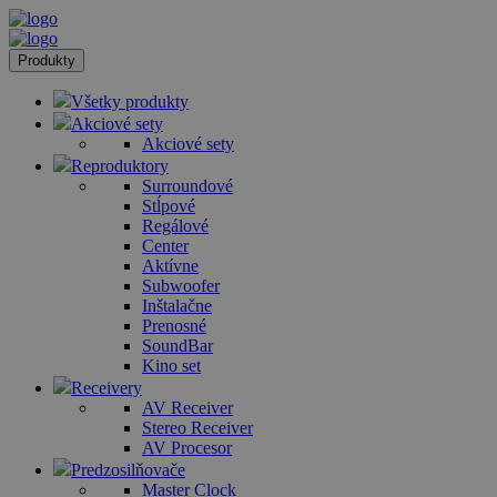
Produkty
Všetky produkty
Akciové sety
Akciové sety
Reproduktory
Surroundové
Stĺpové
Regálové
Center
Aktívne
Subwoofer
Inštalačne
Prenosné
SoundBar
Kino set
Receivery
AV Receiver
Stereo Receiver
AV Procesor
Predzosilňovače
Master Clock