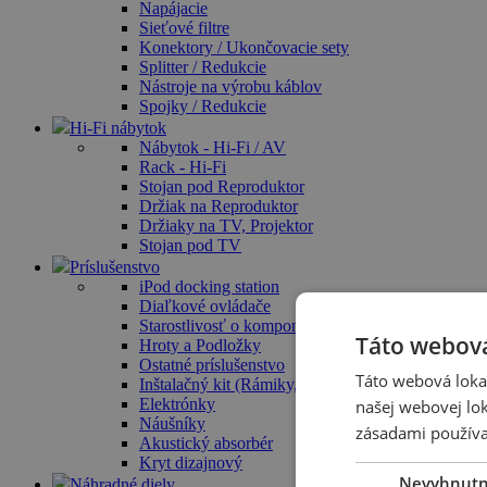
Napájacie
Sieťové filtre
Konektory / Ukončovacie sety
Splitter / Redukcie
Nástroje na výrobu káblov
Spojky / Redukcie
Hi-Fi nábytok
Nábytok - Hi-Fi / AV
Rack - Hi-Fi
Stojan pod Reproduktor
Držiak na Reproduktor
Držiaky na TV, Projektor
Stojan pod TV
Príslušenstvo
iPod docking station
Diaľkové ovládače
Starostlivosť o komponenty / Čistiace prostriedky
Táto webová
Hroty a Podložky
Ostatné príslušenstvo
Táto webová lokal
Inštalačný kit (Rámiky, Krabica)
Elektrónky
našej webovej lok
Náušníky
zásadami používa
Akustický absorbér
Kryt dizajnový
Nevyhnut
Náhradné diely