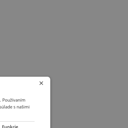
×
i. Používaním
súlade s našimi
Funkcie