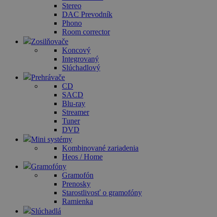
Stereo
DAC Prevodník
Phono
Room corrector
Zosilňovače
Koncový
Integrovaný
Slúchadlový
Prehrávače
CD
SACD
Blu-ray
Streamer
Tuner
DVD
Mini systémy
Kombinované zariadenia
Heos / Home
Gramofóny
Gramofón
Prenosky
Starostlivosť o gramofóny
Ramienka
Slúchadlá