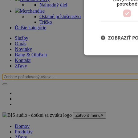
potrebné
Nahradný diel
Merchandise
Ostatné príslušenstvo
Tričko
Ďalšie kategórie
ZOBRAZIŤ P
Služby
O nás
Novinky
Bang & Olufsen
Kontakt
Zľavy
Zatvoriť menu
✕
Domov
Produkty
Zľavy