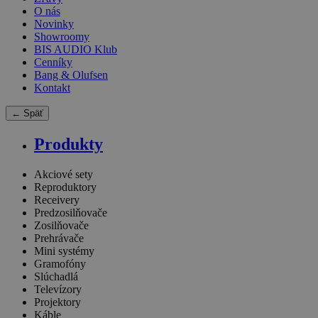
O nás
Novinky
Showroomy
BIS AUDIO Klub
Cenníky
Bang & Olufsen
Kontakt
← Späť
Produkty
Akciové sety
Reproduktory
Receivery
Predzosilňovače
Zosilňovače
Prehrávače
Mini systémy
Gramofóny
Slúchadlá
Televízory
Projektory
Káble