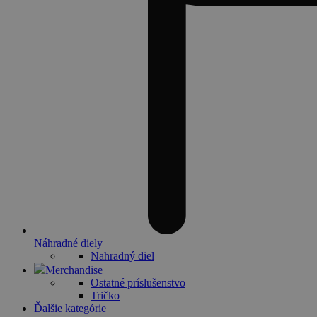
Náhradné diely
Nahradný diel
Merchandise
Ostatné príslušenstvo
Tričko
Ďalšie kategórie