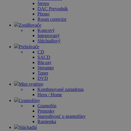
Stereo
DAC Prevodník
Phono
Room corrector
Zosilňovače
Koncový
Integrovaný
Slúchadlový
Prehrávače
CD
SACD
Blu-ray
Streamer
Tuner
DVD
Mini systémy
Kombinované zariadenia
Heos / Home
Gramofóny
Gramofón
Prenosky
Starostlivosť o gramofóny
Ramienka
Slúchadlá