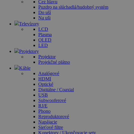
Cez hlavu
Puzdro na slúchadlá/hudobný systém
Do uší
Na uši
Televízory
LCD
Plasma
OLED
LED
Projektory
Projektor
Projekčné plátno
Káble
Analógové
HDMI
Optické
Digitálne / Coaxial
USB
Subwooferové
RJ/E
Phono
Reproduktorové
Napájacie
Sieťové filtre
Konektory / Ukončovacie sety