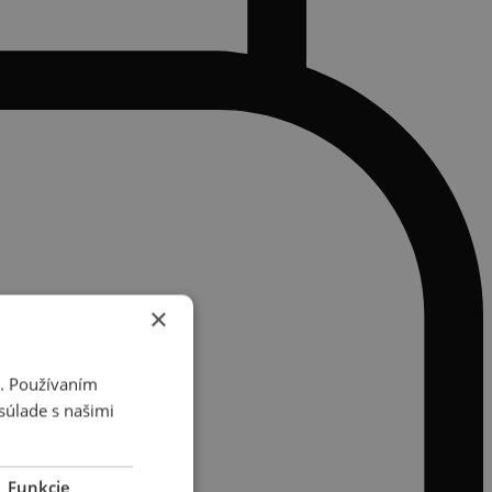
×
i. Používaním
súlade s našimi
Funkcie