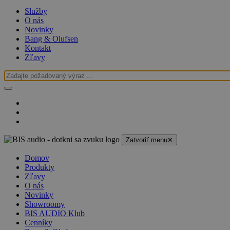
Služby
O nás
Novinky
Bang & Olufsen
Kontakt
Zľavy
Zatvoriť menu
✕
Domov
Produkty
Zľavy
O nás
Novinky
Showroomy
BIS AUDIO Klub
Cenníky