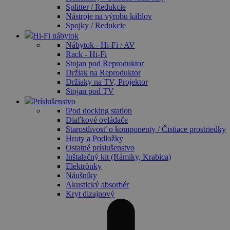
Splitter / Redukcie
Nástroje na výrobu káblov
Spojky / Redukcie
Hi-Fi nábytok
Nábytok - Hi-Fi / AV
Rack - Hi-Fi
Stojan pod Reproduktor
Držiak na Reproduktor
Držiaky na TV, Projektor
Stojan pod TV
Príslušenstvo
iPod docking station
Diaľkové ovládače
Starostlivosť o komponenty / Čistiace prostriedky
Hroty a Podložky
Ostatné príslušenstvo
Inštalačný kit (Rámiky, Krabica)
Elektrónky
Náušníky
Akustický absorbér
Kryt dizajnový