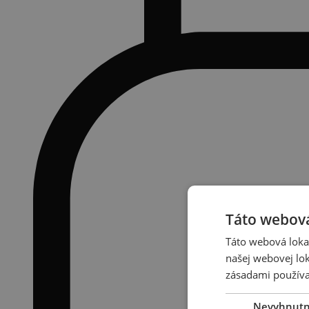
Táto webová
Táto webová lokal
našej webovej lok
zásadami používa
Nevyhnut