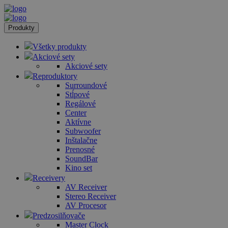
Produkty
Všetky produkty
Akciové sety
Akciové sety
Reproduktory
Surroundové
Stĺpové
Regálové
Center
Aktívne
Subwoofer
Inštalačne
Prenosné
SoundBar
Kino set
Receivery
AV Receiver
Stereo Receiver
AV Procesor
Predzosilňovače
Master Clock