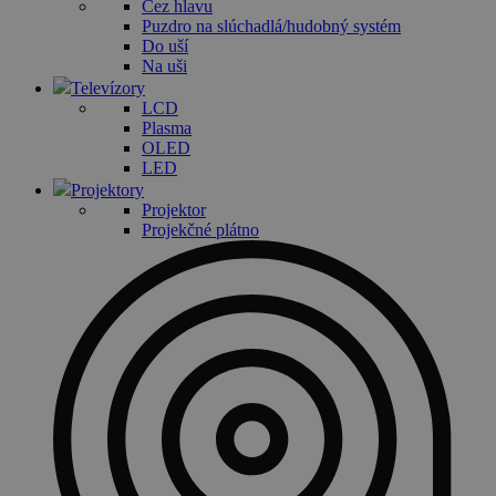
Cez hlavu
Puzdro na slúchadlá/hudobný systém
Do uší
Na uši
Televízory
LCD
Plasma
OLED
LED
Projektory
Projektor
Projekčné plátno