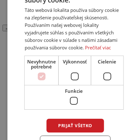
súbory cookie.
Táto webová lokalita používa súbory cookie
Projektor
Projekčné plátno
na zlepšenie používateľskej skúsenosti.
Používaním našej webovej lokality
← Späť
vyjadrujete súhlas s používaním všetkých
súborov cookie v súlade s našimi zásadami
Káble
používania súborov cookie.
Prečítať viac
Analógové
HDMI
Nevyhnutne
Výkonnosť
Cielenie
Optické
potrebné
Digitálne / Coaxial
USB
Subwooferové
RJ/E
Funkcie
Phono
Reproduktorové
Napájacie
Sieťové filtre
Konektory / Ukončovacie sety
Splitter / Redukcie
PRIJAŤ VŠETKO
Nástroje na výrobu káblov
Spojky / Redukcie