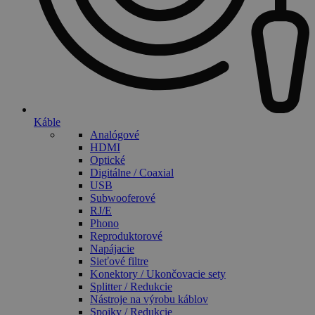
Káble
Analógové
HDMI
Optické
Digitálne / Coaxial
USB
Subwooferové
RJ/E
Phono
Reproduktorové
Napájacie
Sieťové filtre
Konektory / Ukončovacie sety
Splitter / Redukcie
Nástroje na výrobu káblov
Spojky / Redukcie