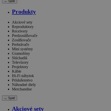
← Späť
Produkty
Akciové sety
Reproduktory
Receivery
Predzosilňovače
Zosilňovače
Prehrávače
Mini systémy
Gramofóny
Slúchadlá
Televízory
Projektory
Káble
Hi-Fi nábytok
Príslušenstvo
Náhradné diely
Merchandise
← Späť
Akciové sety