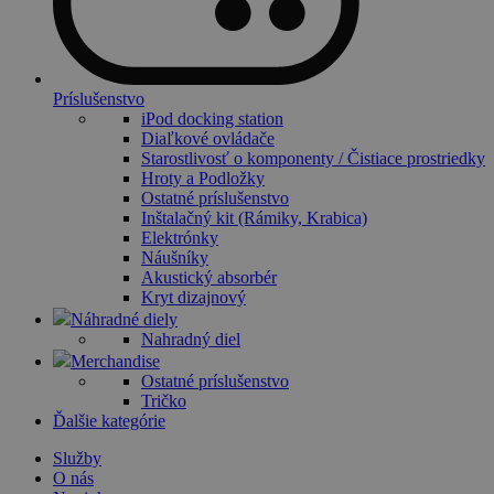
Príslušenstvo
iPod docking station
Diaľkové ovládače
Starostlivosť o komponenty / Čistiace prostriedky
Hroty a Podložky
Ostatné príslušenstvo
Inštalačný kit (Rámiky, Krabica)
Elektrónky
Náušníky
Akustický absorbér
Kryt dizajnový
Náhradné diely
Nahradný diel
Merchandise
Ostatné príslušenstvo
Tričko
Ďalšie kategórie
Služby
O nás