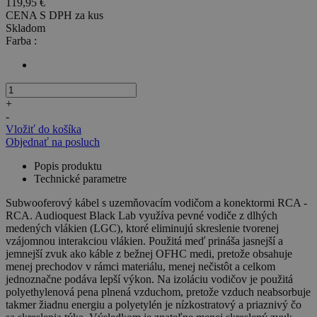
119,95 €
CENA S DPH za
kus
Skladom
Farba :
+
-
Vložiť do košíka
Objednať na posluch
Popis produktu
Technické parametre
Subwooferový kábel s uzemňovacím vodičom a konektormi RCA -
RCA. Audioquest Black Lab využíva pevné vodiče z dlhých
medených vlákien (LGC), ktoré eliminujú skreslenie tvorenej
vzájomnou interakciou vlákien. Použitá meď prináša jasnejší a
jemnejší zvuk ako káble z bežnej OFHC medi, pretože obsahuje
menej prechodov v rámci materiálu, menej nečistôt a celkom
jednoznačne podáva lepší výkon. Na izoláciu vodičov je použitá
polyethylenová pena plnená vzduchom, pretože vzduch neabsorbuje
takmer žiadnu energiu a polyetylén je nízkostratový a priaznivý čo