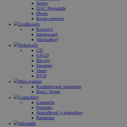
Stereo
DAC Prevodník
Phono
Room corrector
Zosilňovače
Koncový
Integrovaný
Slúchadlový
Prehrávače
CD
SACD
Blu-ray
Streamer
Tuner
DVD
Mini systémy
Kombinované zariadenia
Heos / Home
Gramofóny
Gramofón
Prenosky
Starostlivosť o gramofóny
Ramienka
Slúchadlá