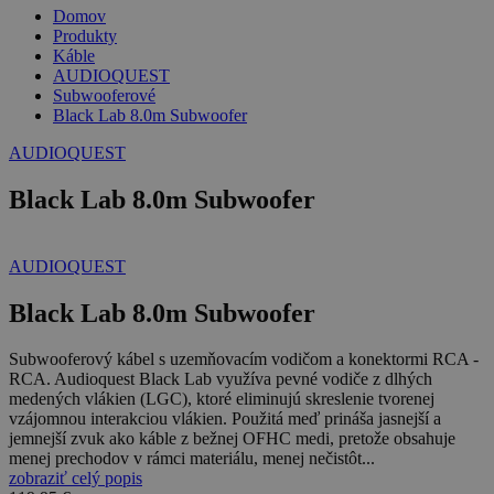
Domov
Produkty
Káble
AUDIOQUEST
Subwooferové
Black Lab 8.0m Subwoofer
AUDIOQUEST
Black Lab 8.0m Subwoofer
AUDIOQUEST
Black Lab 8.0m Subwoofer
Subwooferový kábel s uzemňovacím vodičom a konektormi RCA -
RCA. Audioquest Black Lab využíva pevné vodiče z dlhých
medených vlákien (LGC), ktoré eliminujú skreslenie tvorenej
vzájomnou interakciou vlákien. Použitá meď prináša jasnejší a
jemnejší zvuk ako káble z bežnej OFHC medi, pretože obsahuje
menej prechodov v rámci materiálu, menej nečistôt...
zobraziť celý popis