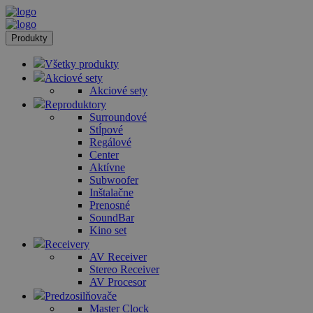
Produkty
Všetky produkty
Akciové sety
Akciové sety
Reproduktory
Surroundové
Stĺpové
Regálové
Center
Aktívne
Subwoofer
Inštalačne
Prenosné
SoundBar
Kino set
Receivery
AV Receiver
Stereo Receiver
AV Procesor
Predzosilňovače
Master Clock