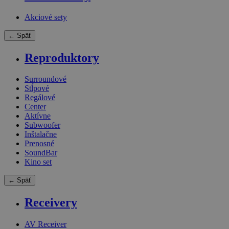
Akciové sety
← Späť
Reproduktory
Surroundové
Stĺpové
Regálové
Center
Aktívne
Subwoofer
Inštalačne
Prenosné
SoundBar
Kino set
← Späť
Receivery
AV Receiver