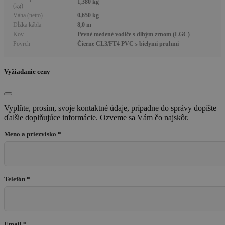
1,380 kg
(kg)
Váha (netto)
0,650 kg
Dĺžka kábla
8,0 m
Kov
Pevné medené vodiče s dlhým zrnom (LGC)
Povrch
Čierne CL3/FT4 PVC s bielymi pruhmi
Vyžiadanie ceny
Vyplňte, prosím, svoje kontaktné údaje, prípadne do správy dopíšte
ďalšie doplňujúce informácie. Ozveme sa Vám čo najskôr.
Meno a priezvisko *
Telefón *
Email *