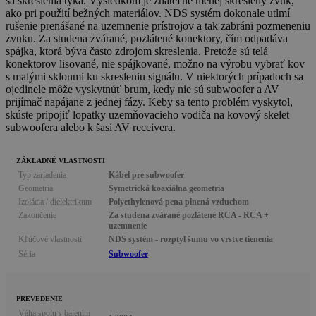
sa skreslenia týka. Výsledkom je znateľne menej skreslený zvuk,
ako pri použití bežných materiálov. NDS systém dokonale utlmí
rušenie prenášané na uzemnenie prístrojov a tak zabráni pozmeneniu
zvuku. Za studena zvárané, pozlátené konektory, čím odpadáva
spájka, ktorá býva často zdrojom skreslenia. Pretože sú telá
konektorov lisované, nie spájkované, možno na výrobu vybrať kov
s malými sklonmi ku skresleniu signálu. V niektorých prípadoch sa
ojedinele môže vyskytnúť brum, kedy nie sú subwoofer a AV
prijímač napájane z jednej fázy. Keby sa tento problém vyskytol,
skúste pripojiť lopatky uzemňovacieho vodiča na kovový skelet
subwoofera alebo k šasi AV receivera.
ZÁKLADNÉ VLASTNOSTI
Typ zariadenia
Kábel pre subwoofer
Geometria
Symetrická koaxiálna geometria
Izolácia / dielektrikum
Polyethylenová pena plnená vzduchom
Zakončenie
Za studena zvárané pozlátené RCA - RCA +
uzemnenie
Kľúčové vlastnosti
NDS systém - rozptyl šumu vo vrstve tienenia
Séria
Subwoofer
PREVEDENIE
Váha spolu s balením