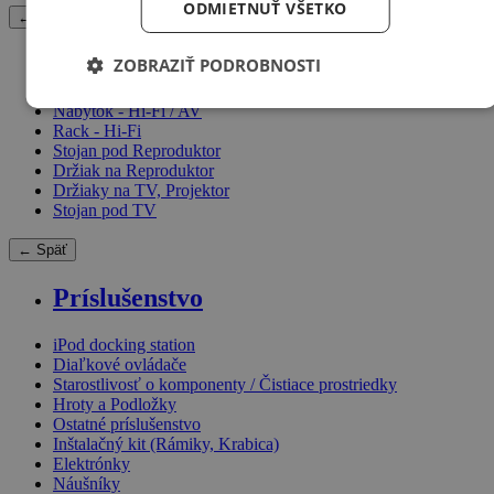
ODMIETNUŤ VŠETKO
← Späť
Hi-Fi nábytok
ZOBRAZIŤ PODROBNOSTI
Nábytok - Hi-Fi / AV
Rack - Hi-Fi
Stojan pod Reproduktor
Držiak na Reproduktor
Držiaky na TV, Projektor
Stojan pod TV
← Späť
Príslušenstvo
iPod docking station
Diaľkové ovládače
Starostlivosť o komponenty / Čistiace prostriedky
Hroty a Podložky
Ostatné príslušenstvo
Inštalačný kit (Rámiky, Krabica)
Elektrónky
Náušníky