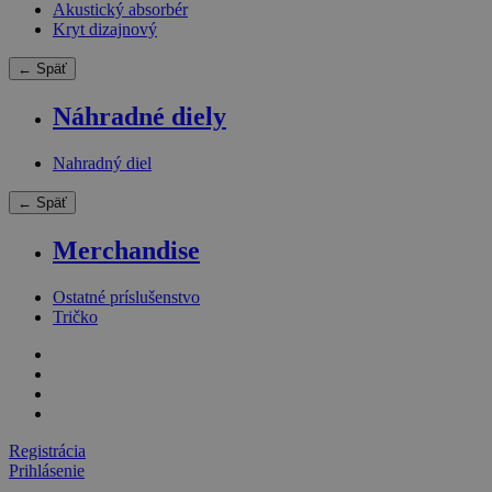
Akustický absorbér
Kryt dizajnový
← Späť
Náhradné diely
Nahradný diel
← Späť
Merchandise
Ostatné príslušenstvo
Tričko
Registrácia
Prihlásenie