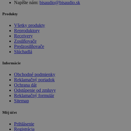
Napíšte nám:
bisaudio@bisaudio.sk
Produkty
Všetky produkty
Reproduktory
Receivery
Zosilňovače
Predzosilňovače
Slúchadlá
Informácie
Obchodné podmienky
Reklamačný poriadok
Ochrana dát
Odstúpenie od zmluvy
Reklamačný formulár
Sitemap
Môj účet
Prihlásenie
Registrácia