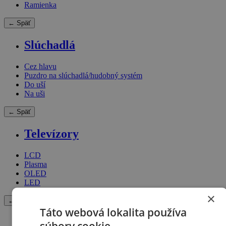
Ramienka
← Späť
Slúchadlá
Cez hlavu
Puzdro na slúchadlá/hudobný systém
Do uší
Na uši
← Späť
Televízory
LCD
Plasma
OLED
LED
×
← Späť
Táto webová lokalita používa
Projektory