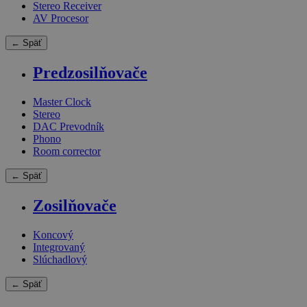
Stereo Receiver
AV Procesor
← Späť
Predzosilňovače
Master Clock
Stereo
DAC Prevodník
Phono
Room corrector
← Späť
Zosilňovače
Koncový
Integrovaný
Slúchadlový
← Späť