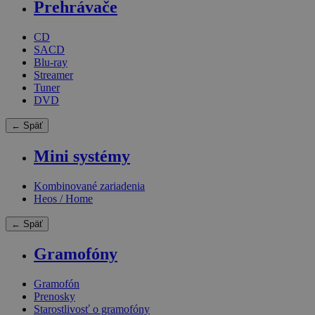
Prehrávače
CD
SACD
Blu-ray
Streamer
Tuner
DVD
← Späť
Mini systémy
Kombinované zariadenia
Heos / Home
← Späť
Gramofóny
Gramofón
Prenosky
Starostlivosť o gramofóny