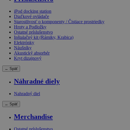
iPod docking station
Diaľkové ovládače
Starostlivosť o komponenty / Čistiace prostriedky
Hroty a Podložky
Ostatné príslušenstvo
Inštalačný kit (Rámiky, Krabica)
Elektrónky
Náušníky
Akustický absorbér
Kryt dizajnový
← Späť
Náhradné diely
Nahradný diel
← Späť
Merchandise
Ostatné príslušenstvo