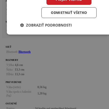
ZVUKOVÉ CHARAKTERISTIKY
Frekvenčný
54 - 20 000 Hz
rozsah
ODMIETNUŤ VŠETKO
Zosilnovač
2 x 30 W Trieda D pre výšky aj basy
MENIČE
ZOBRAZIŤ PODROBNOSTI
Výškový
1x 15,2 mm
Woofer
1x 82,5 mm
SIEŤ
Bluetooth
Bluetooth
ROZMERY
Výška
4,6 cm
Šírka
13,3 cm
Hĺbka
13,3 cm
PREVEDENIE
Váha (netto)
0,56 kg
Váha spolu s balením
1,20 kg
(kg)
OSTATNÉ
Batéria
24 hodín pri optimálnej hlasitosti