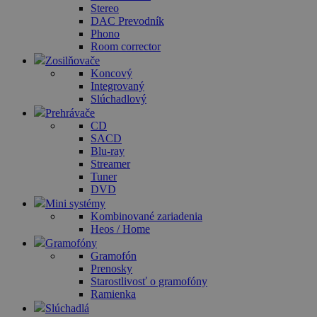
Stereo
DAC Prevodník
Phono
Room corrector
Zosilňovače
Koncový
Integrovaný
Slúchadlový
Prehrávače
CD
SACD
Blu-ray
Streamer
Tuner
DVD
Mini systémy
Kombinované zariadenia
Heos / Home
Gramofóny
Gramofón
Prenosky
Starostlivosť o gramofóny
Ramienka
Slúchadlá