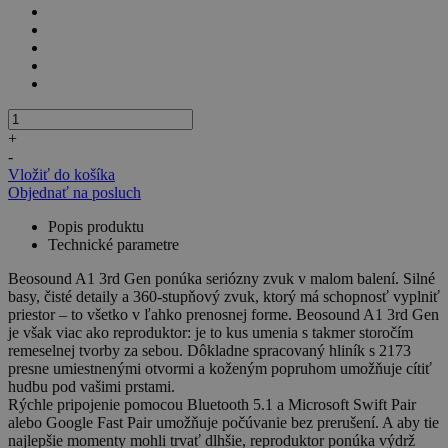
+
-
Vložiť do košíka
Objednať na posluch
Popis produktu
Technické parametre
Beosound A1 3rd Gen ponúka seriózny zvuk v malom balení. Silné
basy, čisté detaily a 360-stupňový zvuk, ktorý má schopnosť vyplniť
priestor – to všetko v ľahko prenosnej forme. Beosound A1 3rd Gen
je však viac ako reproduktor: je to kus umenia s takmer storočím
remeselnej tvorby za sebou. Dôkladne spracovaný hliník s 2173
presne umiestnenými otvormi a koženým popruhom umožňuje cítiť
hudbu pod vašimi prstami.
Rýchle pripojenie pomocou Bluetooth 5.1 a Microsoft Swift Pair
alebo Google Fast Pair umožňuje počúvanie bez prerušení. A aby tie
najlepšie momenty mohli trvať dlhšie, reproduktor ponúka výdrž