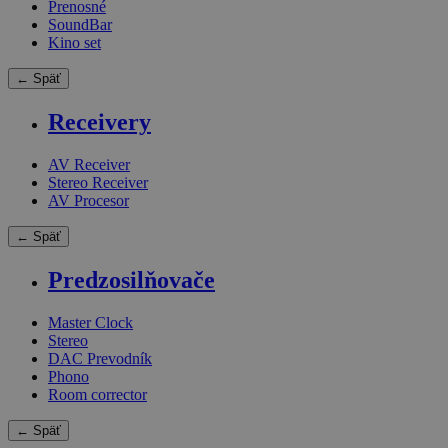
Prenosné
SoundBar
Kino set
← Späť
Receivery
AV Receiver
Stereo Receiver
AV Procesor
← Späť
Predzosilňovače
Master Clock
Stereo
DAC Prevodník
Phono
Room corrector
← Späť