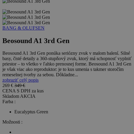
BANG & OLUFSEN
Beosound A1 3rd Gen
Beosound A1 3rd Gen ponúka seriózny zvuk v malom balení. Silné
basy, čisté detaily a 360-stupňový zvuk, ktorý má schopnosť vyplniť
priestor – to všetko v ľahko prenosnej forme. Beosound A1 3rd Gen
je však viac ako reproduktor: je to kus umenia s takmer storočím
remeselnej tvorby za sebou. Dôkladne...
zobraziť celý popis
269 €
349 €
CENA S DPH za
kus
Skladom
AKCIA
Farba :
Eucalyptus Green
Možnosti :