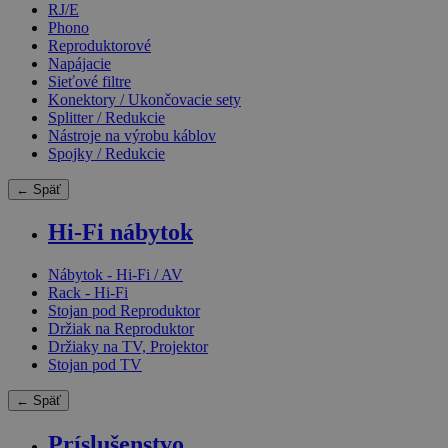
RJ/E
Phono
Reproduktorové
Napájacie
Sieťové filtre
Konektory / Ukončovacie sety
Splitter / Redukcie
Nástroje na výrobu káblov
Spojky / Redukcie
← Späť
Hi-Fi nábytok
Nábytok - Hi-Fi / AV
Rack - Hi-Fi
Stojan pod Reproduktor
Držiak na Reproduktor
Držiaky na TV, Projektor
Stojan pod TV
← Späť
Príslušenstvo