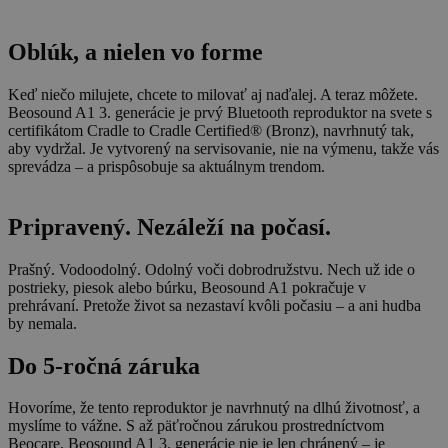
Oblúk, a nielen vo forme
Keď niečo milujete, chcete to milovať aj naďalej. A teraz môžete.
Beosound A1 3. generácie je prvý Bluetooth reproduktor na svete s
certifikátom Cradle to Cradle Certified® (Bronz), navrhnutý tak,
aby vydržal. Je vytvorený na servisovanie, nie na výmenu, takže vás
sprevádza – a prispôsobuje sa aktuálnym trendom.
Pripravený. Nezáleží na počasí.
Prašný. Vodoodolný. Odolný voči dobrodružstvu. Nech už ide o
postrieky, piesok alebo búrku, Beosound A1 pokračuje v
prehrávaní. Pretože život sa nezastaví kvôli počasiu – a ani hudba
by nemala.
Do 5-ročná záruka
Hovoríme, že tento reproduktor je navrhnutý na dlhú životnosť, a
myslíme to vážne. S až päťročnou zárukou prostredníctvom
Beocare, Beosound A1 3. generácie nie je len chránený – je