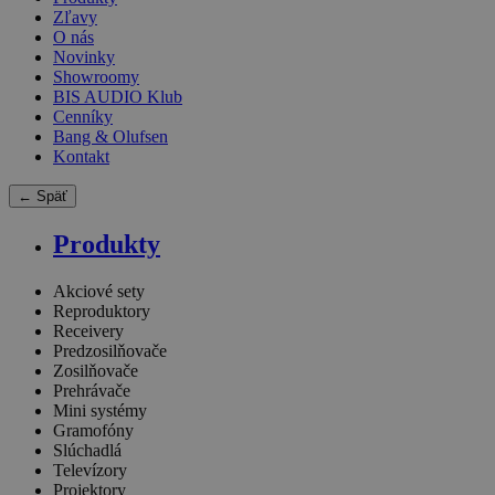
Zľavy
O nás
Novinky
Showroomy
BIS AUDIO Klub
Cenníky
Bang & Olufsen
Kontakt
← Späť
Produkty
Akciové sety
Reproduktory
Receivery
Predzosilňovače
Zosilňovače
Prehrávače
Mini systémy
Gramofóny
Slúchadlá
Televízory
Projektory