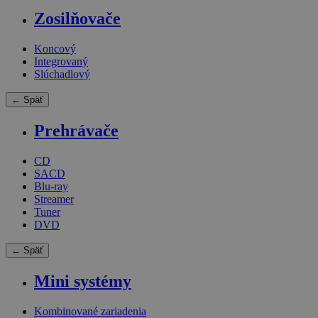
Zosilňovače
Koncový
Integrovaný
Slúchadlový
← Späť
Prehrávače
CD
SACD
Blu-ray
Streamer
Tuner
DVD
← Späť
Mini systémy
Kombinované zariadenia