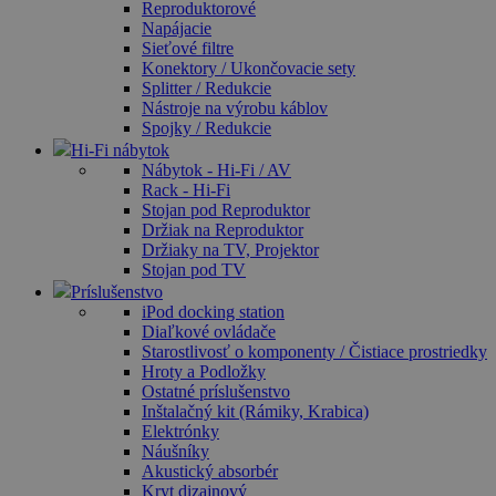
Reproduktorové
Napájacie
Sieťové filtre
Konektory / Ukončovacie sety
Splitter / Redukcie
Nástroje na výrobu káblov
Spojky / Redukcie
Hi-Fi nábytok
Nábytok - Hi-Fi / AV
Rack - Hi-Fi
Stojan pod Reproduktor
Držiak na Reproduktor
Držiaky na TV, Projektor
Stojan pod TV
Príslušenstvo
iPod docking station
Diaľkové ovládače
Starostlivosť o komponenty / Čistiace prostriedky
Hroty a Podložky
Ostatné príslušenstvo
Inštalačný kit (Rámiky, Krabica)
Elektrónky
Náušníky
Akustický absorbér
Kryt dizajnový