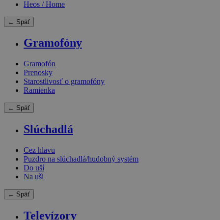
Heos / Home
← Späť
Gramofóny
Gramofón
Prenosky
Starostlivosť o gramofóny
Ramienka
← Späť
Slúchadlá
Cez hlavu
Puzdro na slúchadlá/hudobný systém
Do uší
Na uši
← Späť
Televízory