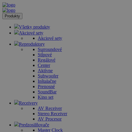
Produkty
Všetky produkty
Akciové sety
Akciové sety
Reproduktory
Surroundové
Stĺpové
Regálové
Center
Aktívne
Subwoofer
Inštalačne
Prenosné
SoundBar
Kino set
Receivery
AV Receiver
Stereo Receiver
AV Procesor
Predzosilňovače
Master Clock