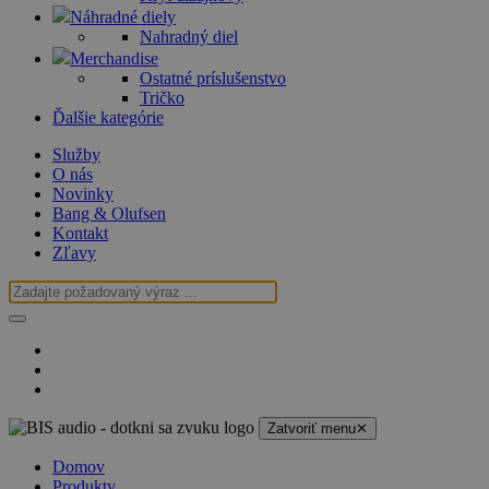
Náhradné diely
Nahradný diel
Merchandise
Ostatné príslušenstvo
Tričko
Ďalšie kategórie
Služby
O nás
Novinky
Bang & Olufsen
Kontakt
Zľavy
Zatvoriť menu
✕
Domov
Produkty