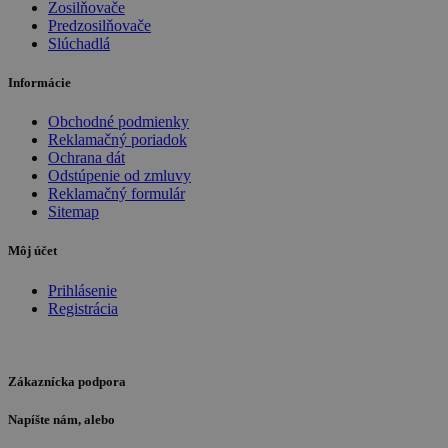
Zosilňovače
Predzosilňovače
Slúchadlá
Informácie
Obchodné podmienky
Reklamačný poriadok
Ochrana dát
Odstúpenie od zmluvy
Reklamačný formulár
Sitemap
Môj účet
Prihlásenie
Registrácia
Zákaznícka podpora
Napíšte nám, alebo