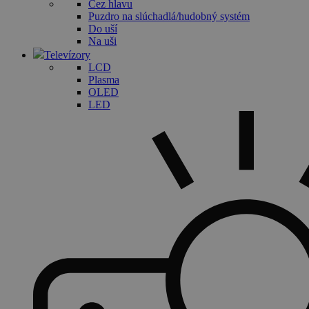
Cez hlavu
Puzdro na slúchadlá/hudobný systém
Do uší
Na uši
Televízory
LCD
Plasma
OLED
LED