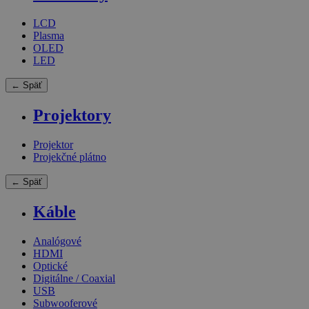
LCD
Plasma
OLED
LED
← Späť
Projektory
Projektor
Projekčné plátno
← Späť
Káble
Analógové
HDMI
Optické
Digitálne / Coaxial
USB
Subwooferové