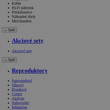
Káble
Hi-Fi nábytok
Príslušenstvo
Náhradné diely
Merchandise
← Späť
Akciové sety
Akciové sety
← Späť
Reproduktory
Surroundové
Stĺpové
Regálové
Center
Aktívne
Subwoofer
Inštalačne