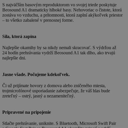
S najväčším basovým reproduktorom vo svojej triede poskytuje
Beosound A1 dramaticky hlboké basy. Nehovoriac o čistote, ktorá
zostáva vo vzduchu, a prítomnosti, ktorá zaplní akýkoľvek priestor
– to všetko zabalené v prenosnej forme.
Sila, ktorá zapína
Najlepšie okamihy by sa nikdy nemali skracovať. S výdržou až
24 hodín prehrávania vydrží Beosound A1 tak dlho, ako trvajú
najlepšie dni.
Jasne všade. Počujeme kdekoľvek.
Či už prijímate hovory z domova alebo zničeného miesta,
trojmicrofónové usporiadanie zabezpečuje, že váš hlas bude
zreteľný – ostrý, jasný a nezameniteľný.
Pripravené na pripojenie
Stlačte prehrávanie, uniknite. S Bluetooth, Microsoft Swift Pair