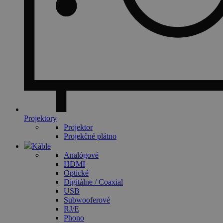
Projektory
Projektor
Projekčné plátno
Káble
Analógové
HDMI
Optické
Digitálne / Coaxial
USB
Subwooferové
RJ/E
Phono