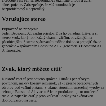
a Google Fast Pair sa Beosound A1 okamžite pripojí a udrží
silné spojenie. Zabezpečuje, že váš soundtrack je
bezproblémový a nepretržitý.
Vzrušujúce stereo
Pripravené na pripojenie
Jeden Beosound A1 zaplní priestor. Dva ho ovládnu. Užívajte si
stereo zvuk, ktorý robí každý okamih väčším, odvážnejším a
pôsobivejším. S stereo spárovaním môžete dokonca prepojiť rôzne
generácie – spárovaním Beosound A1 2. generácie s Beosound A1
3. generácie.
Zvuk, ktorý môžete cítiť
Niektoré veci sú jednoducho správne. Hliník s perleťovým
povrchom, mäkký kožený remienok, 2173 presne opracovaných
otvorov pod vašimi prstami. S takmer storočím remeselnej výroby za
sebou je Beosound A1 viac než len reproduktor – je to umelecké
dielo. A najlepšia časť je jeho veľkosť: ideálny na akékoľvek
dobrodružstvo na cesty.