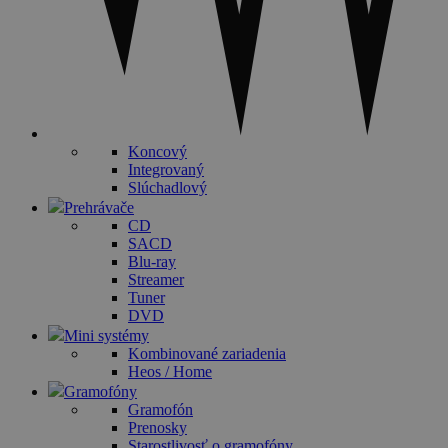
Koncový
Integrovaný
Slúchadlový
Prehrávače
CD
SACD
Blu-ray
Streamer
Tuner
DVD
Mini systémy
Kombinované zariadenia
Heos / Home
Gramofóny
Gramofón
Prenosky
Starostlivosť o gramofóny