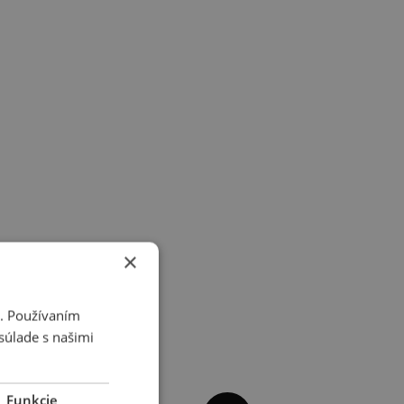
×
i. Používaním
súlade s našimi
Funkcie