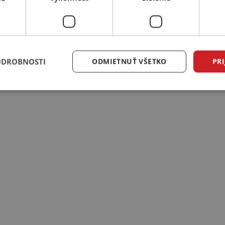
ODROBNOSTI
ODMIETNUŤ VŠETKO
PRI