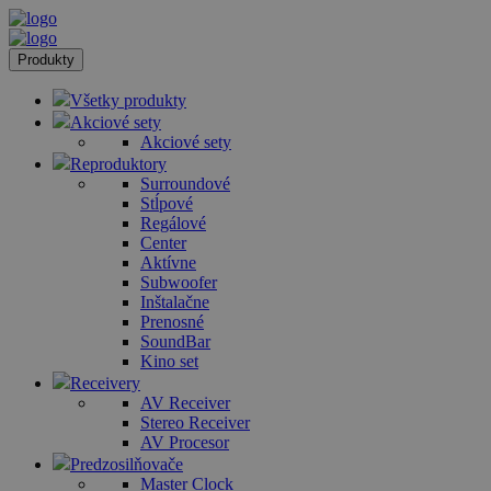
Produkty
Všetky produkty
Akciové sety
Akciové sety
Reproduktory
Surroundové
Stĺpové
Regálové
Center
Aktívne
Subwoofer
Inštalačne
Prenosné
SoundBar
Kino set
Receivery
AV Receiver
Stereo Receiver
AV Procesor
Predzosilňovače
Master Clock