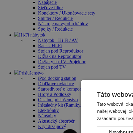
Napájacie
Sieťové filtre
Konektory / Ukončovacie sety
Splitter / Redukcie
Nástroje na výrobu káblov
Spojky / Redukcie
Hi-Fi nábytok
Nábytok - Hi-Fi / AV
Rack - Hi-Fi
Stojan pod Reproduktor
Držiak na Reproduktor
Držiaky na TV, Projektor
Stojan pod TV
Príslušenstvo
iPod docking station
Diaľkové ovládače
Starostlivosť o komponenty / Čistiace prostriedky
Táto webová
Hroty a Podložky
Ostatné príslušenstvo
Táto webová lokal
Inštalačný kit (Rámiky, Krabica)
Elektrónky
našej webovej lok
Náušníky
zásadami používa
Akustický absorbér
Kryt dizajnový
Nevyhnut