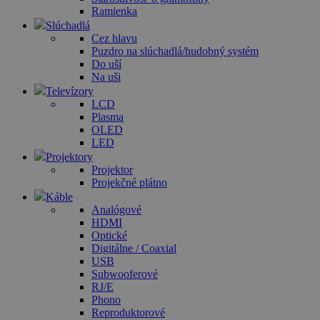
Ramienka
Slúchadlá
Cez hlavu
Puzdro na slúchadlá/hudobný systém
Do uší
Na uši
Televízory
LCD
Plasma
OLED
LED
Projektory
Projektor
Projekčné plátno
Káble
Analógové
HDMI
Optické
Digitálne / Coaxial
USB
Subwooferové
RJ/E
Phono
Reproduktorové