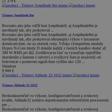
11 379
€
Trinnov Amplitude 8m
Rovnako ako jeho väčší brat Amplitude8, aj Amplitude8m je
navrhnutý tak, aby poskytoval ...
Rovnako ako jeho väčší brat Amplitude8, aj Amplitude8m je
navrhnutý tak, aby poskytoval ohromujúci výkon v luxusnom
domácom kine, no za zlomok ceny. Vďaka výstupnému modulu
Hypex N-Core triedy D dokáže každý z ôsmich kanálov dodať až
300 W RMS pri 4Ω. Zosilňovacia časť sa vyznačuje najnižším
skreslením a šumom v odvetví a zvyškový šum je nezávislý od
frekvencie s pomerom signál-šum vyšším ako 120 ...
Skladom
9 000
€
Trinnov Altitude 32-1632
Bezkonkurenčné vo výkone, konfigurovateľnosti a zvukovej
kvalite, Altitude32 zostáva neprekonaným referenčným procesorom
pre ...
Bezkonkurenčné vo výkone, konfigurovateľnosti a zvukovej