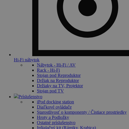
Hi-Fi nábytok
Nábytok - Hi-Fi / AV
Rack - Hi-Fi
Stojan pod Reproduktor
Držiak na Reproduktor
Držiaky na TV, Projektor
Stojan pod TV
Príslušenstvo
iPod docking station
Diaľkové ovládače
Starostlivosť o komponenty / Čistiace prostriedky
Hroty a Podložky
Ostatné príslušenstvo
Inštalačný kit (Rámiky, Krabica)