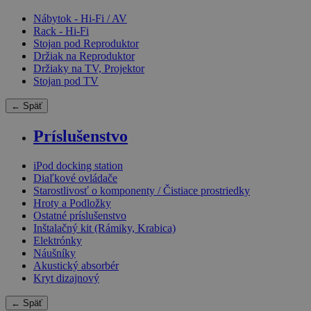
Nábytok - Hi-Fi / AV
Rack - Hi-Fi
Stojan pod Reproduktor
Držiak na Reproduktor
Držiaky na TV, Projektor
Stojan pod TV
← Späť
Príslušenstvo
iPod docking station
Diaľkové ovládače
Starostlivosť o komponenty / Čistiace prostriedky
Hroty a Podložky
Ostatné príslušenstvo
Inštalačný kit (Rámiky, Krabica)
Elektrónky
Náušníky
Akustický absorbér
Kryt dizajnový
← Späť