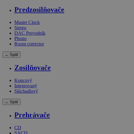
Predzosilňovače
Master Clock
Stereo
DAC Prevodník
Phono
Room corrector
← Späť
Zosilňovače
Koncový
Integrovaný
Slúchadlový
← Späť
Prehrávače
CD
SACD