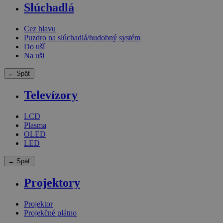
Slúchadlá
Cez hlavu
Puzdro na slúchadlá/hudobný systém
Do uší
Na uši
← Späť
Televízory
LCD
Plasma
OLED
LED
← Späť
Projektory
Projektor
Projekčné plátno