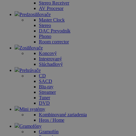
Stereo Receiver
AV Procesor
Predzosilňovače
Master Clock
Stereo
DAC Prevodník
Phono
Room corrector
Zosilňovače
Koncový
Integrovaný
Slúchadlový
Prehrávače
CD
SACD
Blu-ray
Streamer
Tuner
DVD
Mini systémy
Kombinované zariadenia
Heos / Home
Gramofóny
Gramofón