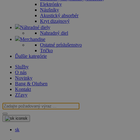
Elektrónky
Náušníky
Akustický absorbér
Kryt dizajnový
Náhradné diely
Nahradný diel
Merchandise
Ostatné príslušenstvo
Tričko
Ďalšie kategórie
Služby
O nás
Novinky
Bang & Olufsen
Kontakt
Zľavy
sk
sk