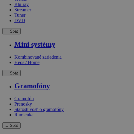
Blu-ray
Streamer
Tuner
DVD
← Späť
Mini systémy
Kombinované zariadenia
Heos / Home
← Späť
Gramofóny
Gramofón
Prenosky
Starostlivosť o gramofóny
Ramienka
← Späť