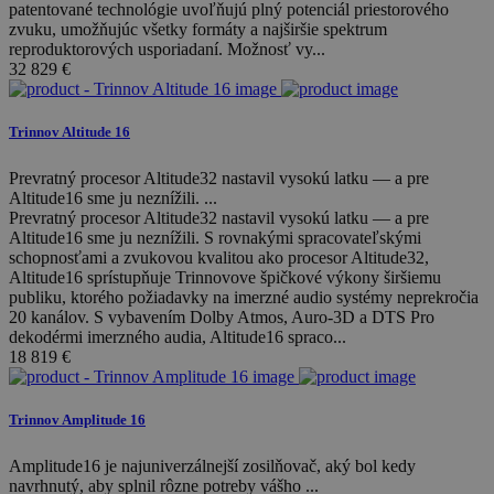
patentované technológie uvoľňujú plný potenciál priestorového
zvuku, umožňujúc všetky formáty a najširšie spektrum
reproduktorových usporiadaní. Možnosť vy...
32 829
€
Trinnov Altitude 16
Prevratný procesor Altitude32 nastavil vysokú latku — a pre
Altitude16 sme ju neznížili. ...
Prevratný procesor Altitude32 nastavil vysokú latku — a pre
Altitude16 sme ju neznížili. S rovnakými spracovateľskými
schopnosťami a zvukovou kvalitou ako procesor Altitude32,
Altitude16 sprístupňuje Trinnovove špičkové výkony širšiemu
publiku, ktorého požiadavky na imerzné audio systémy neprekročia
20 kanálov. S vybavením Dolby Atmos, Auro-3D a DTS Pro
dekodérmi imerzného audia, Altitude16 spraco...
18 819
€
Trinnov Amplitude 16
Amplitude16 je najuniverzálnejší zosilňovač, aký bol kedy
navrhnutý, aby splnil rôzne potreby vášho ...