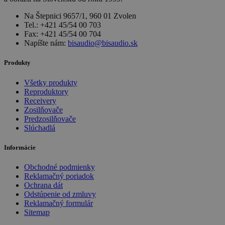
Na Štepnici 9657/1, 960 01 Zvolen
Tel.: +421 45/54 00 703
Fax: +421 45/54 00 704
Napíšte nám:
bisaudio@bisaudio.sk
Produkty
Všetky produkty
Reproduktory
Receivery
Zosilňovače
Predzosilňovače
Slúchadlá
Informácie
Obchodné podmienky
Reklamačný poriadok
Ochrana dát
Odstúpenie od zmluvy
Reklamačný formulár
Sitemap