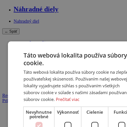
Náhradné diely
Nahradný diel
← Späť
Merchandise
Táto webová lokalita používa súbory
Ostatné príslušenstvo
Tričko
cookie.
Táto webová lokalita používa súbory cookie na zlepš
používateľskej skúsenosti. Používaním našej webove
lokality vyjadrujete súhlas s používaním všetkých
súborov cookie v súlade s našimi zásadami používan
Registrácia
súborov cookie.
Prečítať viac
Prihlásenie
Domov
Nevyhnutne
Výkonnosť
Cielenie
Funkc
Produkty
potrebné
TRINNOV