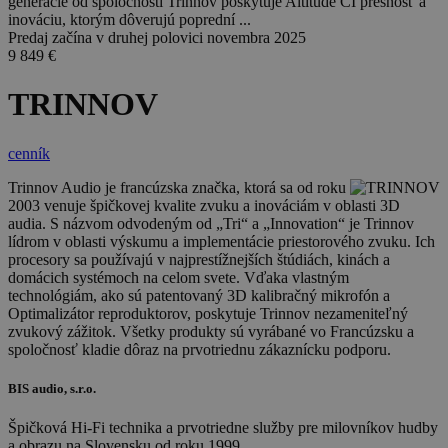
generácie od spoločnosti Trinnov poskytuje Altitude CI presnosť a
inováciu, ktorým dôverujú poprední ...
Predaj začína v druhej polovici novembra 2025
9 849
€
TRINNOV
cenník
Trinnov Audio je francúzska značka, ktorá sa od roku
2003 venuje špičkovej kvalite zvuku a inováciám v oblasti 3D
audia. S názvom odvodeným od „Tri“ a „Innovation“ je Trinnov
lídrom v oblasti výskumu a implementácie priestorového zvuku. Ich
procesory sa používajú v najprestížnejších štúdiách, kinách a
domácich systémoch na celom svete. Vďaka vlastným
technológiám, ako sú patentovaný 3D kalibračný mikrofón a
Optimalizátor reproduktorov, poskytuje Trinnov nezameniteľný
zvukový zážitok. Všetky produkty sú vyrábané vo Francúzsku a
spoločnosť kladie dôraz na prvotriednu zákaznícku podporu.
BIS audio, s.r.o.
Špičková Hi-Fi technika a prvotriedne služby pre milovníkov hudby
a obrazu na Slovensku od roku 1999.