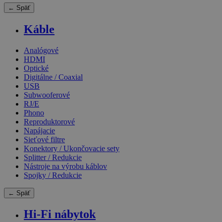
← Späť
Káble
Analógové
HDMI
Optické
Digitálne / Coaxial
USB
Subwooferové
RJ/E
Phono
Reproduktorové
Napájacie
Sieťové filtre
Konektory / Ukončovacie sety
Splitter / Redukcie
Nástroje na výrobu káblov
Spojky / Redukcie
← Späť
Hi-Fi nábytok