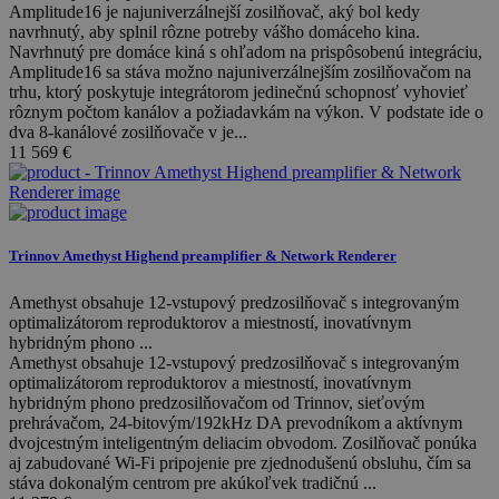
Amplitude16 je najuniverzálnejší zosilňovač, aký bol kedy
navrhnutý, aby splnil rôzne potreby vášho domáceho kina.
Navrhnutý pre domáce kiná s ohľadom na prispôsobenú integráciu,
Amplitude16 sa stáva možno najuniverzálnejším zosilňovačom na
trhu, ktorý poskytuje integrátorom jedinečnú schopnosť vyhovieť
rôznym počtom kanálov a požiadavkám na výkon. V podstate ide o
dva 8-kanálové zosilňovače v je...
11 569
€
Trinnov Amethyst Highend preamplifier & Network Renderer
Amethyst obsahuje 12-vstupový predzosilňovač s integrovaným
optimalizátorom reproduktorov a miestností, inovatívnym
hybridným phono ...
Amethyst obsahuje 12-vstupový predzosilňovač s integrovaným
optimalizátorom reproduktorov a miestností, inovatívnym
hybridným phono predzosilňovačom od Trinnov, sieťovým
prehrávačom, 24-bitovým/192kHz DA prevodníkom a aktívnym
dvojcestným inteligentným deliacim obvodom. Zosilňovač ponúka
aj zabudované Wi-Fi pripojenie pre zjednodušenú obsluhu, čím sa
stáva dokonalým centrom pre akúkoľvek tradičnú ...