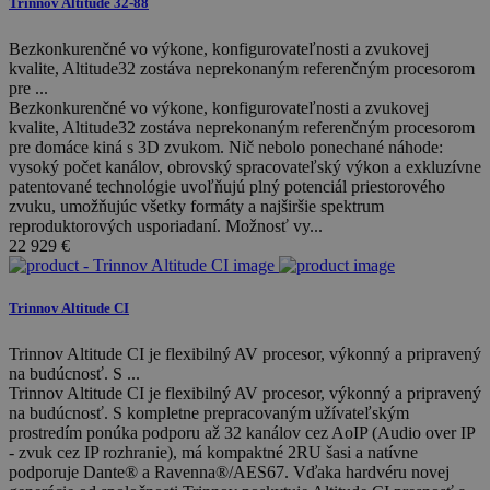
Trinnov Altitude 32-88
Bezkonkurenčné vo výkone, konfigurovateľnosti a zvukovej
kvalite, Altitude32 zostáva neprekonaným referenčným procesorom
pre ...
Bezkonkurenčné vo výkone, konfigurovateľnosti a zvukovej
kvalite, Altitude32 zostáva neprekonaným referenčným procesorom
pre domáce kiná s 3D zvukom. Nič nebolo ponechané náhode:
vysoký počet kanálov, obrovský spracovateľský výkon a exkluzívne
patentované technológie uvoľňujú plný potenciál priestorového
zvuku, umožňujúc všetky formáty a najširšie spektrum
reproduktorových usporiadaní. Možnosť vy...
22 929
€
Trinnov Altitude CI
Trinnov Altitude CI je flexibilný AV procesor, výkonný a pripravený
na budúcnosť. S ...
Trinnov Altitude CI je flexibilný AV procesor, výkonný a pripravený
na budúcnosť. S kompletne prepracovaným užívateľským
prostredím ponúka podporu až 32 kanálov cez AoIP (Audio over IP
- zvuk cez IP rozhranie), má kompaktné 2RU šasi a natívne
podporuje Dante® a Ravenna®/AES67. Vďaka hardvéru novej