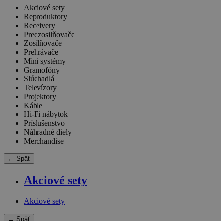
Akciové sety
Reproduktory
Receivery
Predzosilňovače
Zosilňovače
Prehrávače
Mini systémy
Gramofóny
Slúchadlá
Televízory
Projektory
Káble
Hi-Fi nábytok
Príslušenstvo
Náhradné diely
Merchandise
← Späť
Akciové sety
Akciové sety
← Späť