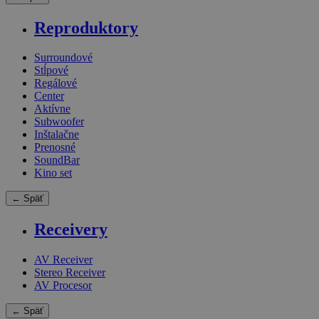
Reproduktory
Surroundové
Stĺpové
Regálové
Center
Aktívne
Subwoofer
Inštalačne
Prenosné
SoundBar
Kino set
← Späť
Receivery
AV Receiver
Stereo Receiver
AV Procesor
← Späť