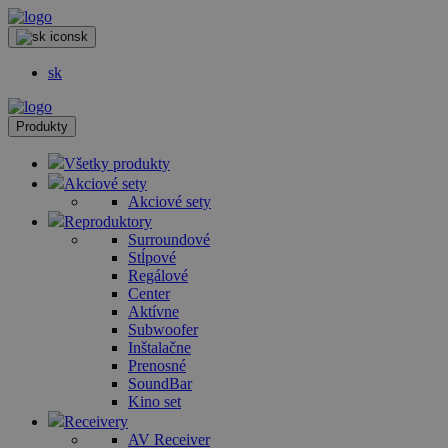
sk
sk
Produkty
Všetky produkty
Akciové sety
Akciové sety
Reproduktory
Surroundové
Stĺpové
Regálové
Center
Aktívne
Subwoofer
Inštalačne
Prenosné
SoundBar
Kino set
Receivery
AV Receiver