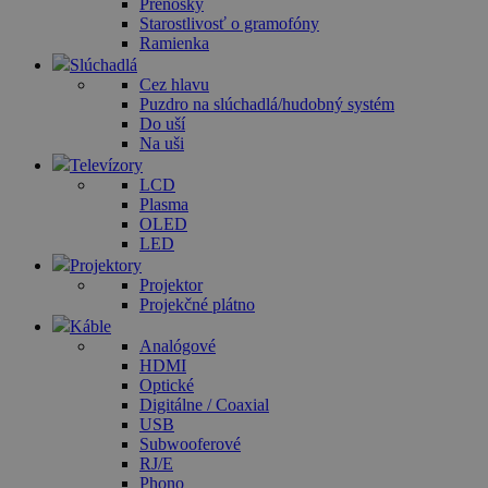
Prenosky
Starostlivosť o gramofóny
Ramienka
Slúchadlá
Cez hlavu
Puzdro na slúchadlá/hudobný systém
Do uší
Na uši
Televízory
LCD
Plasma
OLED
LED
Projektory
Projektor
Projekčné plátno
Káble
Analógové
HDMI
Optické
Digitálne / Coaxial
USB
Subwooferové
RJ/E
Phono