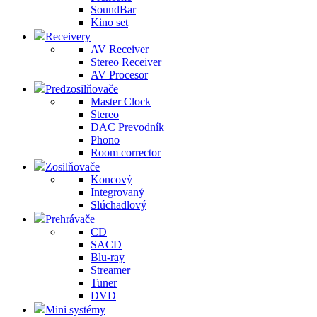
SoundBar
Kino set
Receivery
AV Receiver
Stereo Receiver
AV Procesor
Predzosilňovače
Master Clock
Stereo
DAC Prevodník
Phono
Room corrector
Zosilňovače
Koncový
Integrovaný
Slúchadlový
Prehrávače
CD
SACD
Blu-ray
Streamer
Tuner
DVD
Mini systémy