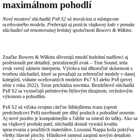
maximálnom pohodlí
Nové mostové slúchadlá Px8 S2 sú inováciou a nástupcom
oceňovaného modelu. Preberajú aj pozíciu vlajkovej lode v ponuke
slúchadiel od renomovanej britskej spoločnosti Bowers & Wilkins.
Značke Bowers & Wilkins dôverujú mnohí hudobní nadšenci aj
profesionáli pre detailný, prirodzenejší zvuk – True Sound, teda
zvuk verný zámeru interpreta. Výrobca má dlhoročné skúsenosti s
tvorbou slúchadiel, ktoré sa považujú za referenčné modely v danej
kategórii, vrátane oceňovaných modelov Px7 S3 alebo Px8 (prvej
série z roku 2022). Teraz prichádza novinka. Bezdrôtové slúchadlá
Px8 S2 sa vyznačujú prémiovým štýlovým dizajnom, vrcholovým
výkonom a pohodlím.
Px8 S2 sú vďaka svojmu citeľne štíhlejšiemu tvaru (oproti
predchodcovi Px8) navrhnuté pre dlhý posluch a pohodlné nosenie.
Aj nové puzdro je kompaktnejšie a ľahšie sa zmestí do tašky. Ako sa
na vlajkový produkt patrí, slúchadlá dostali vysokú kvalitu
spracovania a použitých materiálov. Luxusná Nappa koža pokrýva
všetky hlavné plochy. Hliníkové ramená zaujmú novým detailom