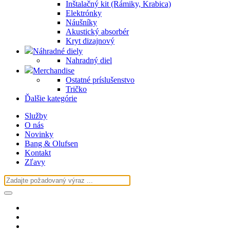
Inštalačný kit (Rámiky, Krabica)
Elektrónky
Náušníky
Akustický absorbér
Kryt dizajnový
Náhradné diely
Nahradný diel
Merchandise
Ostatné príslušenstvo
Tričko
Ďalšie kategórie
Služby
O nás
Novinky
Bang & Olufsen
Kontakt
Zľavy