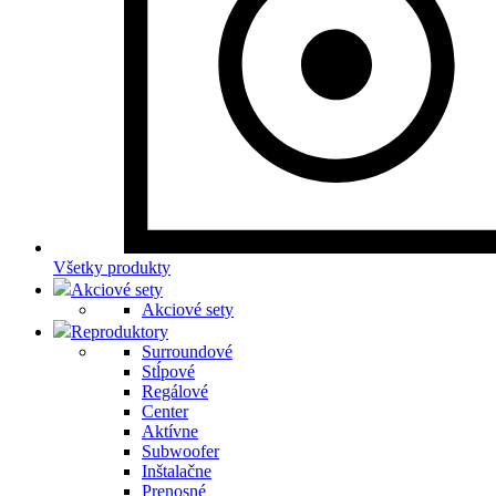
Všetky produkty
Akciové sety
Akciové sety
Reproduktory
Surroundové
Stĺpové
Regálové
Center
Aktívne
Subwoofer
Inštalačne
Prenosné