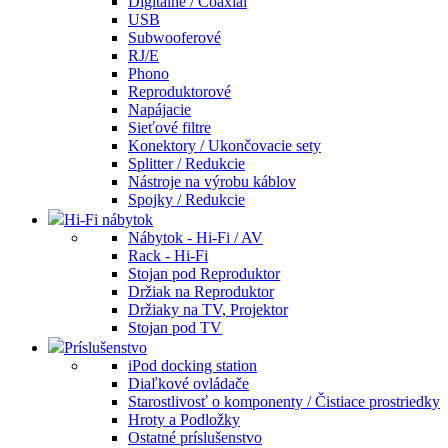
Digitálne / Coaxial
USB
Subwooferové
RJ/E
Phono
Reproduktorové
Napájacie
Sieťové filtre
Konektory / Ukončovacie sety
Splitter / Redukcie
Nástroje na výrobu káblov
Spojky / Redukcie
Hi-Fi nábytok
Nábytok - Hi-Fi / AV
Rack - Hi-Fi
Stojan pod Reproduktor
Držiak na Reproduktor
Držiaky na TV, Projektor
Stojan pod TV
Príslušenstvo
iPod docking station
Diaľkové ovládače
Starostlivosť o komponenty / Čistiace prostriedky
Hroty a Podložky
Ostatné príslušenstvo