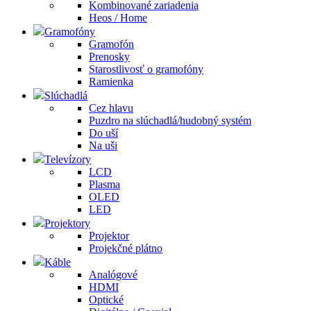
Kombinované zariadenia
Heos / Home
Gramofóny
Gramofón
Prenosky
Starostlivosť o gramofóny
Ramienka
Slúchadlá
Cez hlavu
Puzdro na slúchadlá/hudobný systém
Do uší
Na uši
Televízory
LCD
Plasma
OLED
LED
Projektory
Projektor
Projekčné plátno
Káble
Analógové
HDMI
Optické