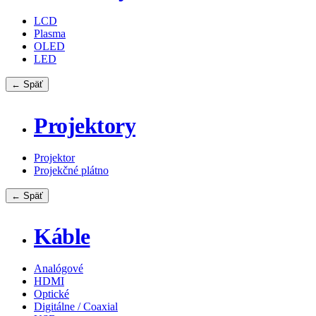
LCD
Plasma
OLED
LED
← Späť
Projektory
Projektor
Projekčné plátno
← Späť
Káble
Analógové
HDMI
Optické
Digitálne / Coaxial