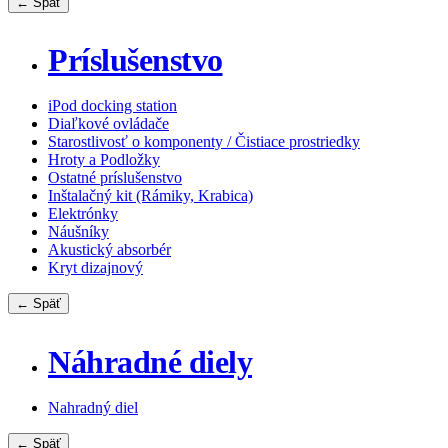
← Späť
Príslušenstvo
iPod docking station
Diaľkové ovládače
Starostlivosť o komponenty / Čistiace prostriedky
Hroty a Podložky
Ostatné príslušenstvo
Inštalačný kit (Rámiky, Krabica)
Elektrónky
Náušníky
Akustický absorbér
Kryt dizajnový
← Späť
Náhradné diely
Nahradný diel
← Späť