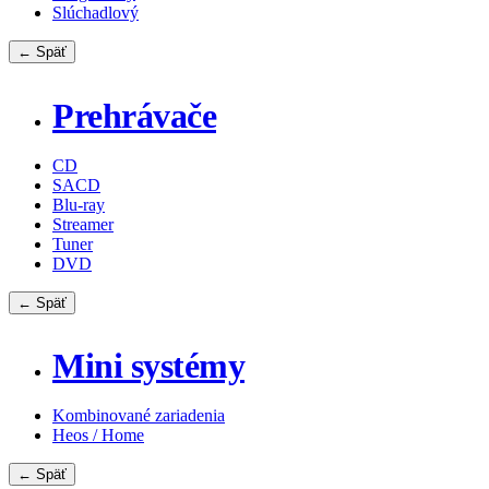
Slúchadlový
← Späť
Prehrávače
CD
SACD
Blu-ray
Streamer
Tuner
DVD
← Späť
Mini systémy
Kombinované zariadenia
Heos / Home
← Späť