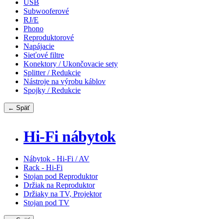
USB
Subwooferové
RJ/E
Phono
Reproduktorové
Napájacie
Sieťové filtre
Konektory / Ukončovacie sety
Splitter / Redukcie
Nástroje na výrobu káblov
Spojky / Redukcie
← Späť
Hi-Fi nábytok
Nábytok - Hi-Fi / AV
Rack - Hi-Fi
Stojan pod Reproduktor
Držiak na Reproduktor
Držiaky na TV, Projektor
Stojan pod TV