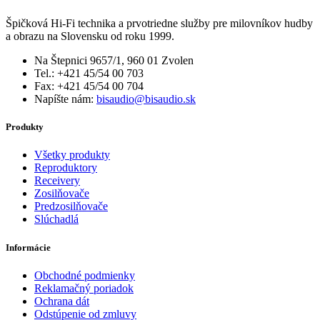
Špičková Hi-Fi technika a prvotriedne služby pre milovníkov hudby
a obrazu na Slovensku od roku 1999.
Na Štepnici 9657/1, 960 01 Zvolen
Tel.: +421 45/54 00 703
Fax: +421 45/54 00 704
Napíšte nám:
bisaudio@bisaudio.sk
Produkty
Všetky produkty
Reproduktory
Receivery
Zosilňovače
Predzosilňovače
Slúchadlá
Informácie
Obchodné podmienky
Reklamačný poriadok
Ochrana dát
Odstúpenie od zmluvy