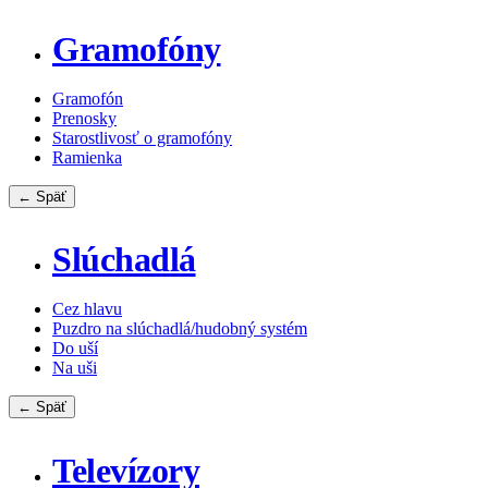
Gramofóny
Gramofón
Prenosky
Starostlivosť o gramofóny
Ramienka
← Späť
Slúchadlá
Cez hlavu
Puzdro na slúchadlá/hudobný systém
Do uší
Na uši
← Späť
Televízory