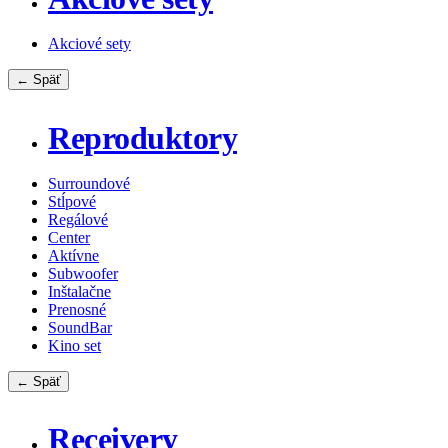
Akciové sety
← Späť
Reproduktory
Surroundové
Stĺpové
Regálové
Center
Aktívne
Subwoofer
Inštalačne
Prenosné
SoundBar
Kino set
← Späť
Receivery