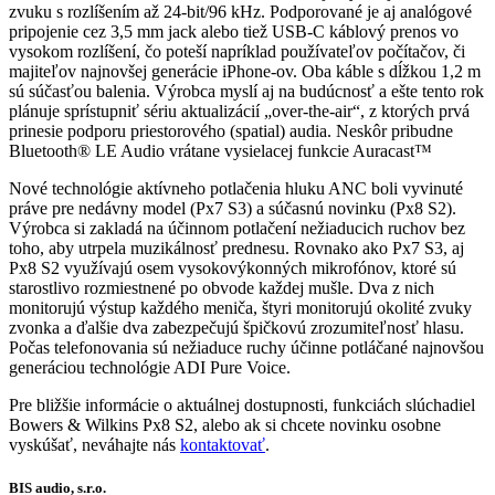
zvuku s rozlíšením až 24-bit/96 kHz. Podporované je aj analógové
pripojenie cez 3,5 mm jack alebo tiež USB-C káblový prenos vo
vysokom rozlíšení, čo poteší napríklad používateľov počítačov, či
majiteľov najnovšej generácie iPhone-ov. Oba káble s dĺžkou 1,2 m
sú súčasťou balenia. Výrobca myslí aj na budúcnosť a ešte tento rok
plánuje sprístupniť sériu aktualizácií „over-the-air“, z ktorých prvá
prinesie podporu priestorového (spatial) audia. Neskôr pribudne
Bluetooth® LE Audio vrátane vysielacej funkcie Auracast™
Nové technológie aktívneho potlačenia hluku ANC boli vyvinuté
práve pre nedávny model (Px7 S3) a súčasnú novinku (Px8 S2).
Výrobca si zakladá na účinnom potlačení nežiaducich ruchov bez
toho, aby utrpela muzikálnosť prednesu. Rovnako ako Px7 S3, aj
Px8 S2 využívajú osem vysokovýkonných mikrofónov, ktoré sú
starostlivo rozmiestnené po obvode každej mušle. Dva z nich
monitorujú výstup každého meniča, štyri monitorujú okolité zvuky
zvonka a ďalšie dva zabezpečujú špičkovú zrozumiteľnosť hlasu.
Počas telefonovania sú nežiaduce ruchy účinne potláčané najnovšou
generáciou technológie ADI Pure Voice.
Pre bližšie informácie o aktuálnej dostupnosti, funkciách slúchadiel
Bowers & Wilkins Px8 S2, alebo ak si chcete novinku osobne
vyskúšať, neváhajte nás
kontaktovať
.
BIS audio, s.r.o.