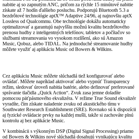
nabitie aj so zapnutým ANC, pričom za rýchle 15 minútové nabitie
získate až 7 hodín ďalšieho posluchu. Podporujú Bluetooth 5.3 a
bezdrôtové technológie aptX™ Adaptive 24/96, aj najnovšiu aptX
Lossless od Qualcommu. Obe technológie dokážu automaticky
optimalizovať a garantujú najvyššiu možnú kvalitu bezdrôtového
prenosu hudby z inteligentných telefónov, tabletov a počítačov so
službami streamovania vo vysokom rozlíšení, ako sú Amazon
Music, Qobuz, alebo TIDAL. Na jednoduché streamovanie hudby
môžete využiť aj aplikáciu Music od Bowers & Wilkins.
Cez aplikáciu Music môžete slúchadlá tiež konfigurovať alebo
ovládať. Môžete napríklad aktivovať alebo vypnúť Transparency
režim, sledovať úroveň nabitia batérie, alebo definovať preferované
správanie tlačidla „Quick Action“. Zvuk zasa jemne doladíte
pomocou päťpásmového ekvalizéra. V režime True Sound ekvalizér
vyradíte, čím získate naladenie zvuku od akustického tímu v
Southwater Research Establishment (SRE). Rovnako sú k dispozícii
aj fyzické ovládacie prvky na každej mušli, takže si zachováte plnú
kontrolu aj bez aplikácie Music.
V kombinácii s výkonným DSP (Digital Signal Processing) priamo
od Bowers & Wilkins nové slúchadlá dosahujú vynikajúcu kvalitu