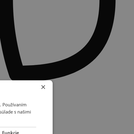
×
i. Používaním
súlade s našimi
Funkcie