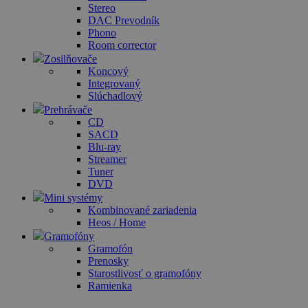
Stereo
DAC Prevodník
Phono
Room corrector
Zosilňovače
Koncový
Integrovaný
Slúchadlový
Prehrávače
CD
SACD
Blu-ray
Streamer
Tuner
DVD
Mini systémy
Kombinované zariadenia
Heos / Home
Gramofóny
Gramofón
Prenosky
Starostlivosť o gramofóny
Ramienka