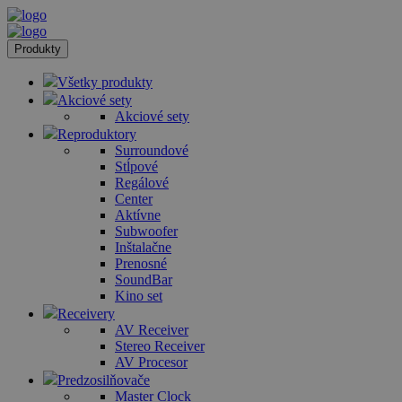
Produkty
Všetky produkty
Akciové sety
Akciové sety
Reproduktory
Surroundové
Stĺpové
Regálové
Center
Aktívne
Subwoofer
Inštalačne
Prenosné
SoundBar
Kino set
Receivery
AV Receiver
Stereo Receiver
AV Procesor
Predzosilňovače
Master Clock