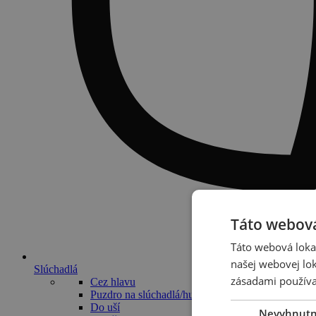
Táto webová
Táto webová lokal
našej webovej lok
Slúchadlá
zásadami používa
Cez hlavu
Puzdro na slúchadlá/hudobný systém
Do uší
Nevyhnut