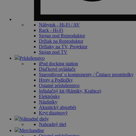
Nábytok - Hi-Fi / AV
Rack - Hi-Fi
Stojan pod Reproduktor
Držiak na Reproduktor
Držiaky na TV, Projektor
Stojan pod TV
Príslušenstvo
iPod docking station
Diaľkové ovládače
Starostlivosť o komponenty / Čistiace prostriedky
Hroty a Podložky
Ostatné príslušenstvo
Inštalačný kit (Rámiky, Krabica)
Elektrónky
Náušníky
Akustický absorbér
Kryt dizajnový
Náhradné diely
Nahradný diel
Merchandise
Ostatné príslušenstvo