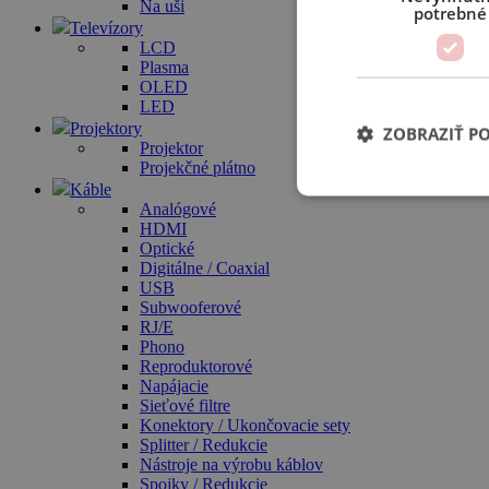
Na uši
potrebné
Televízory
LCD
Plasma
OLED
LED
Projektory
ZOBRAZIŤ P
Projektor
Projekčné plátno
Káble
Analógové
HDMI
Optické
Digitálne / Coaxial
USB
Subwooferové
RJ/E
Phono
Reproduktorové
Napájacie
Sieťové filtre
Konektory / Ukončovacie sety
Splitter / Redukcie
Nástroje na výrobu káblov
Spojky / Redukcie