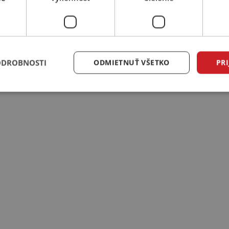
ODROBNOSTI
ODMIETNUŤ VŠETKO
PRI