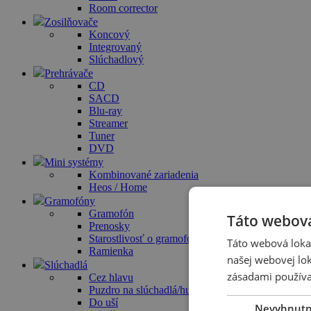
Room corrector
Zosilňovače
Koncový
Integrovaný
Slúchadlový
Prehrávače
CD
SACD
Blu-ray
Streamer
Tuner
DVD
Mini systémy
Kombinované zariadenia
Heos / Home
Gramofóny
Gramofón
Táto webová
Prenosky
Starostlivosť o gramofóny
Táto webová lokal
Ramienka
našej webovej lok
Slúchadlá
zásadami používa
Cez hlavu
Puzdro na slúchadlá/hudobný systém
Do uší
Nevyhnut