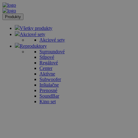
Produkty
Všetky produkty
Akciové sety
Akciové sety
Reproduktory
Surroundové
Stĺpové
Regálové
Center
Aktívne
Subwoofer
Inštalačne
Prenosné
SoundBar
Kino set