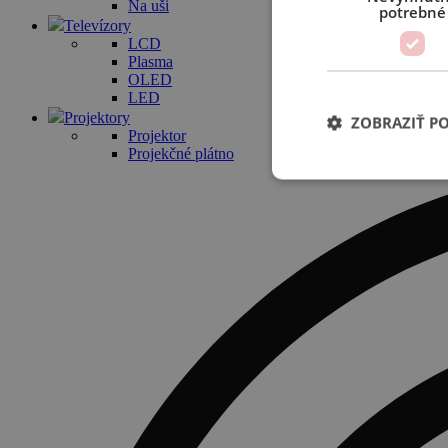
Na uši
potrebné
Televízory
LCD
Plasma
OLED
LED
Projektory
ZOBRAZIŤ P
Projektor
Projekčné plátno