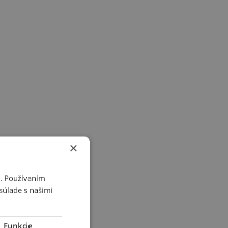
×
i. Používaním
súlade s našimi
Funkcie