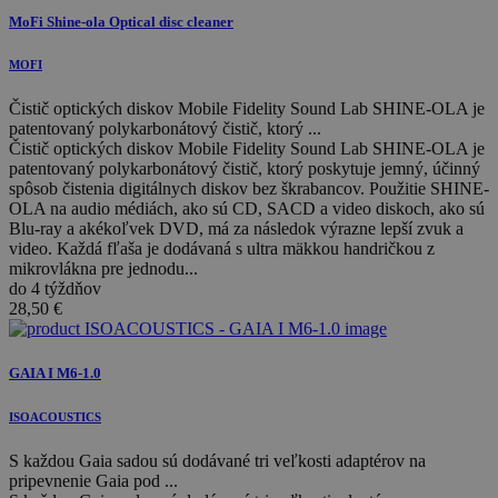
MoFi Shine-ola Optical disc cleaner
MOFI
Čistič optických diskov Mobile Fidelity Sound Lab SHINE-OLA je
patentovaný polykarbonátový čistič, ktorý ...
Čistič optických diskov Mobile Fidelity Sound Lab SHINE-OLA je
patentovaný polykarbonátový čistič, ktorý poskytuje jemný, účinný
spôsob čistenia digitálnych diskov bez škrabancov. Použitie SHINE-
OLA na audio médiách, ako sú CD, SACD a video diskoch, ako sú
Blu-ray a akékoľvek DVD, má za následok výrazne lepší zvuk a
video. Každá fľaša je dodávaná s ultra mäkkou handričkou z
mikrovlákna pre jednodu...
do 4 týždňov
28,50
€
GAIA I M6-1.0
ISOACOUSTICS
S každou Gaia sadou sú dodávané tri veľkosti adaptérov na
pripevnenie Gaia pod ...