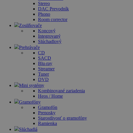
Stereo
DAC Prevodník
Phono
Room corrector
Zosilňovače
Koncový
Integrovaný
Slúchadlový
Prehrávače
CD
SACD
Blu-ray
Streamer
Tuner
DVD
Mini systémy
Kombinované zariadenia
Heos / Home
Gramofóny
Gramofón
Prenosky
Starostlivosť o gramofóny
Ramienka
Slúchadlá