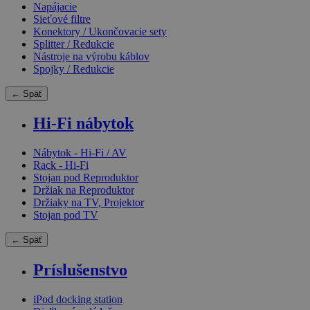
Napájacie
Sieťové filtre
Konektory / Ukončovacie sety
Splitter / Redukcie
Nástroje na výrobu káblov
Spojky / Redukcie
← Späť
Hi-Fi nábytok
Nábytok - Hi-Fi / AV
Rack - Hi-Fi
Stojan pod Reproduktor
Držiak na Reproduktor
Držiaky na TV, Projektor
Stojan pod TV
← Späť
Príslušenstvo
iPod docking station