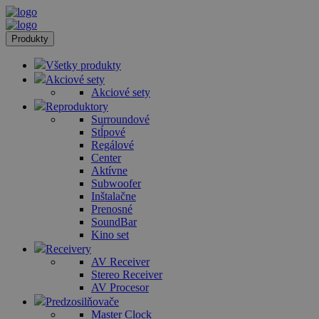
Produkty
Všetky produkty
Akciové sety
Akciové sety
Reproduktory
Surroundové
Stĺpové
Regálové
Center
Aktívne
Subwoofer
Inštalačne
Prenosné
SoundBar
Kino set
Receivery
AV Receiver
Stereo Receiver
AV Procesor
Predzosilňovače
Master Clock