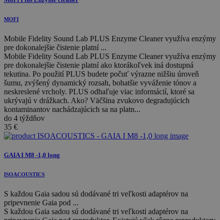
MOFI
Mobile Fidelity Sound Lab PLUS Enzyme Cleaner využíva enzýmy
pre dokonalejšie čistenie platní ...
Mobile Fidelity Sound Lab PLUS Enzyme Cleaner využíva enzýmy
pre dokonalejšie čistenie platní ako ktorákoľvek iná dostupná
tekutina. Po použití PLUS budete počuť výrazne nižšiu úroveň
šumu, zvýšený dynamický rozsah, bohatšie vyváženie tónov a
neskreslené vrcholy. PLUS odhaľuje viac informácií, ktoré sa
ukrývajú v drážkach. Ako? Väčšina zvukovo degradujúcich
kontaminantov nachádzajúcich sa na platn...
do 4 týždňov
35
€
GAIA I M8 -1,0 long
ISOACOUSTICS
S každou Gaia sadou sú dodávané tri veľkosti adaptérov na
pripevnenie Gaia pod ...
S každou Gaia sadou sú dodávané tri veľkosti adaptérov na