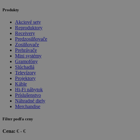
Produkty
Akciové sety
Reproduktory
Receivery
Predzosilňovače
Zosilňovače
Prehrávače
Mini systémy
Gramofóny
Slúchadlá
Televízory
Projektory
Káble
Hi-Fi nábytok
Príslušenstvo
Náhradné diely
Merchandise
Filter podľa ceny
Cena:
€ -
€