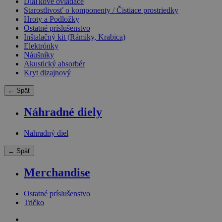
Diaľkové ovládače
Starostlivosť o komponenty / Čistiace prostriedky
Hroty a Podložky
Ostatné príslušenstvo
Inštalačný kit (Rámiky, Krabica)
Elektrónky
Náušníky
Akustický absorbér
Kryt dizajnový
← Späť
Náhradné diely
Nahradný diel
← Späť
Merchandise
Ostatné príslušenstvo
Tričko