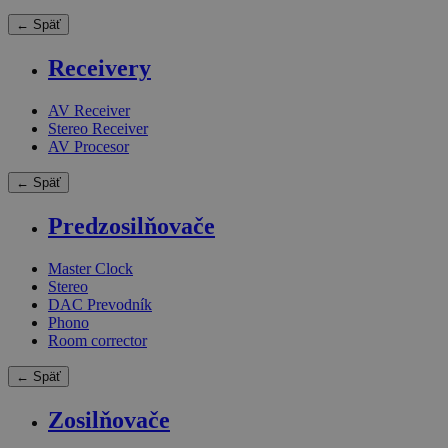
← Späť
Receivery
AV Receiver
Stereo Receiver
AV Procesor
← Späť
Predzosilňovače
Master Clock
Stereo
DAC Prevodník
Phono
Room corrector
← Späť
Zosilňovače