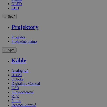
OLED
LED
← Späť
Projektory
Projektor
Projekčné plátno
← Späť
Káble
Analógové
HDMI
Optické
Digitálne / Coaxial
USB
Subwooferové
RJ/E
Phono
Reproduktorové