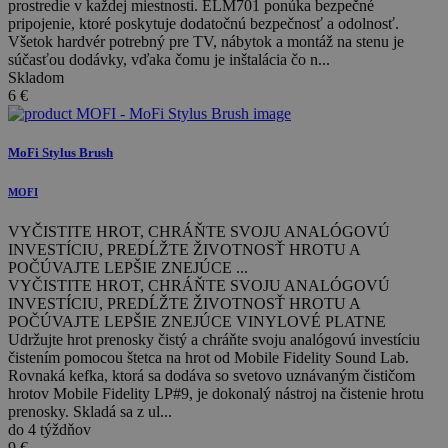
prostredie v každej miestnosti. ELM701 ponúka bezpečné
pripojenie, ktoré poskytuje dodatočnú bezpečnosť a odolnosť.
Všetok hardvér potrebný pre TV, nábytok a montáž na stenu je
súčasťou dodávky, vďaka čomu je inštalácia čo n...
Skladom
6
€
MoFi Stylus Brush
MOFI
VYČISTITE HROT, CHRÁŇTE SVOJU ANALÓGOVÚ
INVESTÍCIU, PREDĹŽTE ŽIVOTNOSŤ HROTU A
POČÚVAJTE LEPŠIE ZNEJÚCE ...
VYČISTITE HROT, CHRÁŇTE SVOJU ANALÓGOVÚ
INVESTÍCIU, PREDĹŽTE ŽIVOTNOSŤ HROTU A
POČÚVAJTE LEPŠIE ZNEJÚCE VINYLOVÉ PLATNE
Udržujte hrot prenosky čistý a chráňte svoju analógovú investíciu
čistením pomocou štetca na hrot od Mobile Fidelity Sound Lab.
Rovnaká kefka, ktorá sa dodáva so svetovo uznávaným čističom
hrotov Mobile Fidelity LP#9, je dokonalý nástroj na čistenie hrotu
prenosky. Skladá sa z ul...
do 4 týždňov
9
€