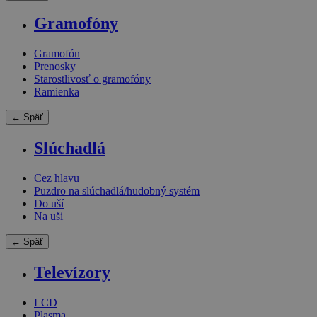
Gramofóny
Gramofón
Prenosky
Starostlivosť o gramofóny
Ramienka
← Späť
Slúchadlá
Cez hlavu
Puzdro na slúchadlá/hudobný systém
Do uší
Na uši
← Späť
Televízory
LCD
Plasma