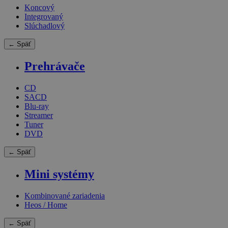
Koncový
Integrovaný
Slúchadlový
← Späť
Prehrávače
CD
SACD
Blu-ray
Streamer
Tuner
DVD
← Späť
Mini systémy
Kombinované zariadenia
Heos / Home
← Späť