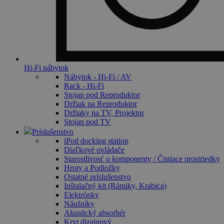
Hi-Fi nábytok
Nábytok - Hi-Fi / AV
Rack - Hi-Fi
Stojan pod Reproduktor
Držiak na Reproduktor
Držiaky na TV, Projektor
Stojan pod TV
Príslušenstvo
iPod docking station
Diaľkové ovládače
Starostlivosť o komponenty / Čistiace prostriedky
Hroty a Podložky
Ostatné príslušenstvo
Inštalačný kit (Rámiky, Krabica)
Elektrónky
Náušníky
Akustický absorbér
Kryt dizajnový