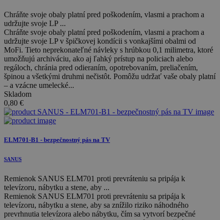
Chráňte svoje obaly platní pred poškodením, vlasmi a prachom a
udržujte svoje LP ...
Chráňte svoje obaly platní pred poškodením, vlasmi a prachom a
udržujte svoje LP v špičkovej kondícii s vonkajšími obalmi od
MoFi. Tieto neprekonateľné návleky s hrúbkou 0,1 milimetra, ktoré
umožňujú archiváciu, ako aj ľahký prístup na policiach alebo
regáloch, chránia pred odieraním, opotrebovaním, preliačením,
špinou a všetkými druhmi nečistôt. Pomôžu udržať vaše obaly platní
– a vzácne umelecké...
Skladom
0,80
€
ELM701-B1 - bezpečnostný pás na TV
SANUS
Remienok SANUS ELM701 proti prevráteniu sa pripája k
televízoru, nábytku a stene, aby ...
Remienok SANUS ELM701 proti prevráteniu sa pripája k
televízoru, nábytku a stene, aby sa znížilo riziko náhodného
prevrhnutia televízora alebo nábytku, čím sa vytvorí bezpečné