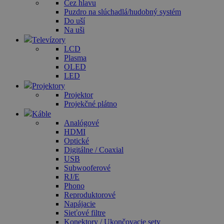
Cez hlavu
Puzdro na slúchadlá/hudobný systém
Do uší
Na uši
Televízory
LCD
Plasma
OLED
LED
Projektory
Projektor
Projekčné plátno
Káble
Analógové
HDMI
Optické
Digitálne / Coaxial
USB
Subwooferové
RJ/E
Phono
Reproduktorové
Napájacie
Sieťové filtre
Konektory / Ukončovacie sety