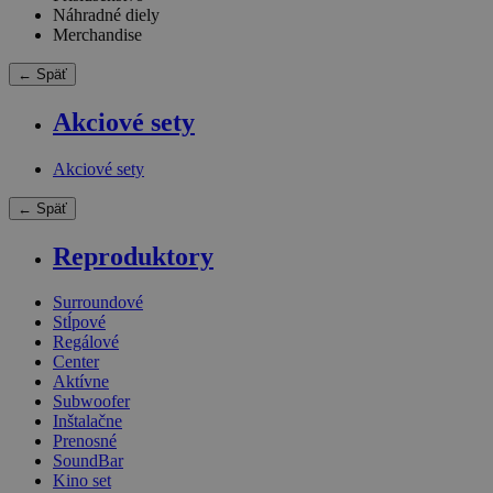
Náhradné diely
Merchandise
← Späť
Akciové sety
Akciové sety
← Späť
Reproduktory
Surroundové
Stĺpové
Regálové
Center
Aktívne
Subwoofer
Inštalačne
Prenosné
SoundBar
Kino set