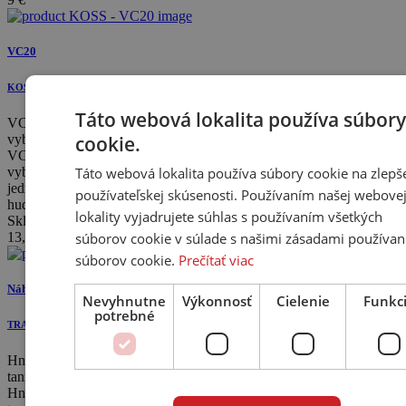
VC20
KOSS
Táto webová lokalita používa súbory
VC20 Koss vám pomôže ovládať hlasitosť hudby. VC20 je
cookie.
vybavený klipom na zadnej ...
VC20 Koss vám pomôže ovládať hlasitosť hudby. VC20 je
Táto webová lokalita používa súbory cookie na zlepš
vybavený klipom na zadnej strane na ovládanie pre rýchly a
jednoduchý prístup, 3.5 mm konektor kompatibilný so všetkými
používateľskej skúsenosti. Používaním našej webove
hudobnými prehrávačmi
lokality vyjadrujete súhlas s používaním všetkých
Skladom
súborov cookie v súlade s našimi zásadami používan
13,99
€
súborov cookie.
Prečítať viac
Náhradný remienok krátky
Nevyhnutne
Výkonnosť
Cielenie
Funkc
potrebné
TRANSROTOR
Hnací remeň motora Transrotor sa používa ako remeň otočného
taniera pre modely Transrotor, ...
Hnací remeň motora Transrotor sa používa ako remeň otočného