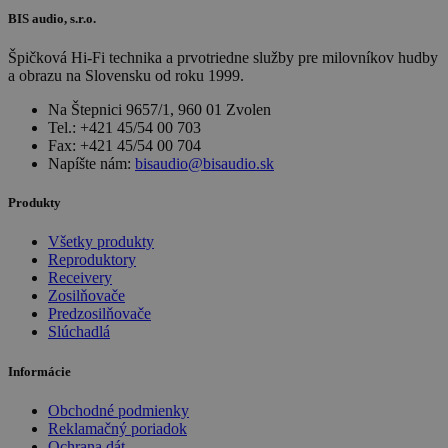
BIS audio, s.r.o.
Špičková Hi-Fi technika a prvotriedne služby pre milovníkov hudby
a obrazu na Slovensku od roku 1999.
Na Štepnici 9657/1, 960 01 Zvolen
Tel.: +421 45/54 00 703
Fax: +421 45/54 00 704
Napíšte nám:
bisaudio@bisaudio.sk
Produkty
Všetky produkty
Reproduktory
Receivery
Zosilňovače
Predzosilňovače
Slúchadlá
Informácie
Obchodné podmienky
Reklamačný poriadok
Ochrana dát