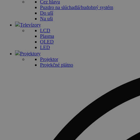
Cez hlavu
Puzdro na slúchadlá/hudobný systém
Do uší
Na uši
Televízory
LCD
Plasma
OLED
LED
Projektory
Projektor
Projekčné plátno