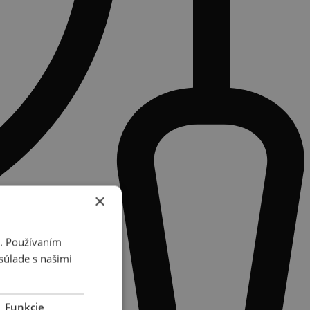
×
i. Používaním
súlade s našimi
Funkcie