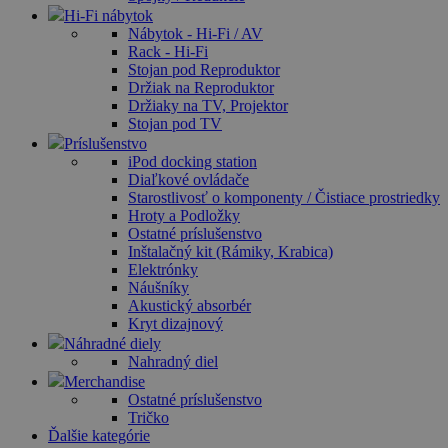
Hi-Fi nábytok
Nábytok - Hi-Fi / AV
Rack - Hi-Fi
Stojan pod Reproduktor
Držiak na Reproduktor
Držiaky na TV, Projektor
Stojan pod TV
Príslušenstvo
iPod docking station
Diaľkové ovládače
Starostlivosť o komponenty / Čistiace prostriedky
Hroty a Podložky
Ostatné príslušenstvo
Inštalačný kit (Rámiky, Krabica)
Elektrónky
Náušníky
Akustický absorbér
Kryt dizajnový
Náhradné diely
Nahradný diel
Merchandise
Ostatné príslušenstvo
Tričko
Ďalšie kategórie