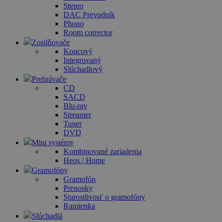
Stereo
DAC Prevodník
Phono
Room corrector
Zosilňovače
Koncový
Integrovaný
Slúchadlový
Prehrávače
CD
SACD
Blu-ray
Streamer
Tuner
DVD
Mini systémy
Kombinované zariadenia
Heos / Home
Gramofóny
Gramofón
Prenosky
Starostlivosť o gramofóny
Ramienka
Slúchadlá