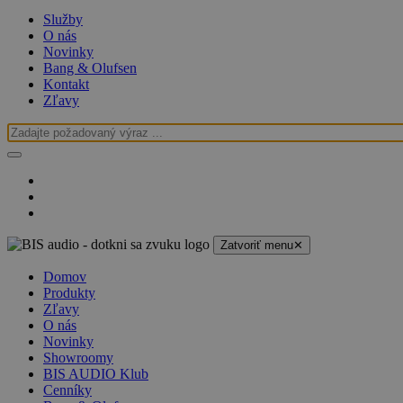
Služby
O nás
Novinky
Bang & Olufsen
Kontakt
Zľavy
Zatvoriť menu
✕
Domov
Produkty
Zľavy
O nás
Novinky
Showroomy
BIS AUDIO Klub
Cenníky