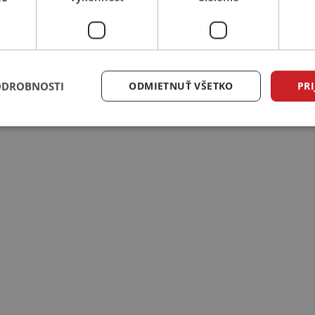
ODROBNOSTI
ODMIETNUŤ VŠETKO
PRI