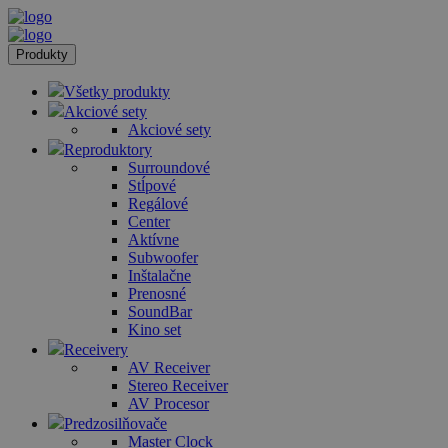
Produkty
Všetky produkty
Akciové sety
Akciové sety
Reproduktory
Surroundové
Stĺpové
Regálové
Center
Aktívne
Subwoofer
Inštalačne
Prenosné
SoundBar
Kino set
Receivery
AV Receiver
Stereo Receiver
AV Procesor
Predzosilňovače
Master Clock