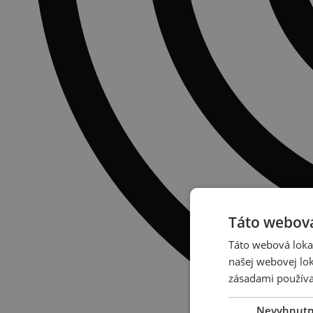
Táto webová
Táto webová lokal
našej webovej lok
zásadami používa
Nevyhnut