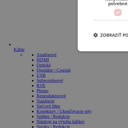
potrebné
ZOBRAZIŤ P
Káble
Analógové
HDMI
Optické
Digitálne / Coaxial
USB
Subwooferové
RJ/E
Phono
Reproduktorové
Napájacie
Sieťové filtre
Konektory / Ukončovacie sety
Splitter / Redukcie
Nástroje na výrobu káblov
Spojky / Redukcie