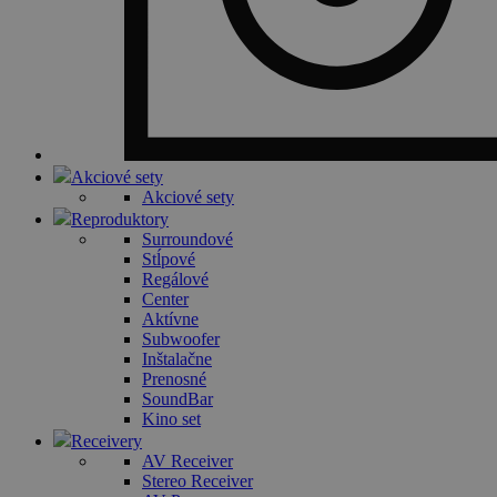
Akciové sety
Akciové sety
Reproduktory
Surroundové
Stĺpové
Regálové
Center
Aktívne
Subwoofer
Inštalačne
Prenosné
SoundBar
Kino set
Receivery
AV Receiver
Stereo Receiver