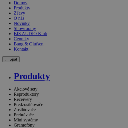
Domov
Produkty
Zľavy
O nás
Novinky
Showroomy
BIS AUDIO Klub
Cenníky
Bang & Olufsen
Kontakt
← Späť
Produkty
Akciové sety
Reproduktory
Receivery
Predzosilňovače
Zosilňovače
Prehrávače
Mini systémy
Gramofóny