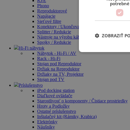
RJ/E
potrebné
Phono
Reproduktorové
Napájacie
Sieťové filtre
Konektory / Ukončovacie sety
Splitter / Redukcie
ZOBRAZIŤ P
Nástroje na výrobu káblov
Spojky / Redukcie
Hi-Fi nábytok
Nábytok - Hi-Fi / AV
Rack - Hi-Fi
Stojan pod Reproduktor
Držiak na Reproduktor
Držiaky na TV, Projektor
Stojan pod TV
Príslušenstvo
iPod docking station
Diaľkové ovládače
Starostlivosť o komponenty / Čistiace prostriedky
Hroty a Podložky
Ostatné príslušenstvo
Inštalačný kit (Rámiky, Krabica)
Elektrónky
Náušníky