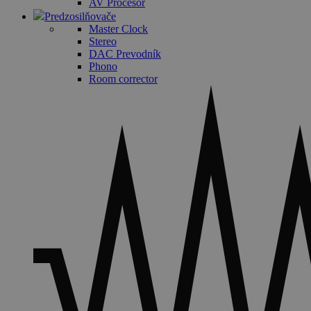
AV Procesor
Predzosilňovače
Master Clock
Stereo
DAC Prevodník
Phono
Room corrector