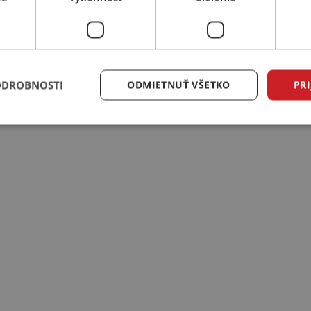
ODROBNOSTI
ODMIETNUŤ VŠETKO
PRI