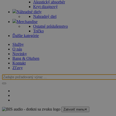
Akustický absorbér
Kryt dizajnový
Náhradné diely
Nahradný diel
Merchandise
Ostatné príslušenstvo
Tričko
Ďalšie kategórie
Služby
O nás
Novinky
Bang & Olufsen
Kontakt
Zľavy
Zatvoriť menu
✕