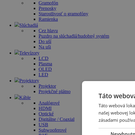
Gramofón
Prenosky
Starostlivosť o gramofóny
Ramienka
Slúchadlá
Cez hlavu
Puzdro na slúchadlá/hudobný systém
Do uší
Na uši
Televízory
LCD
Plasma
OLED
LED
Projektory
Projektor
Projekčné plátno
Táto webová
Káble
Analógové
Táto webová lokal
HDMI
našej webovej lok
Optické
Digitálne / Coaxial
zásadami používa
USB
Subwooferové
Nevyhnut