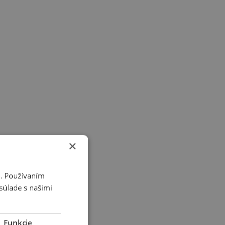
×
i. Používaním
súlade s našimi
Funkcie