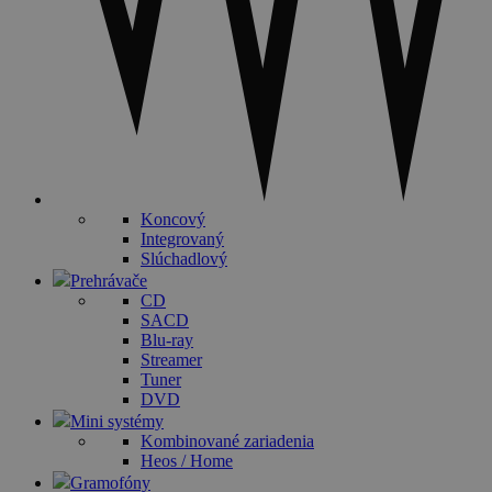
Koncový
Integrovaný
Slúchadlový
Prehrávače
CD
SACD
Blu-ray
Streamer
Tuner
DVD
Mini systémy
Kombinované zariadenia
Heos / Home
Gramofóny