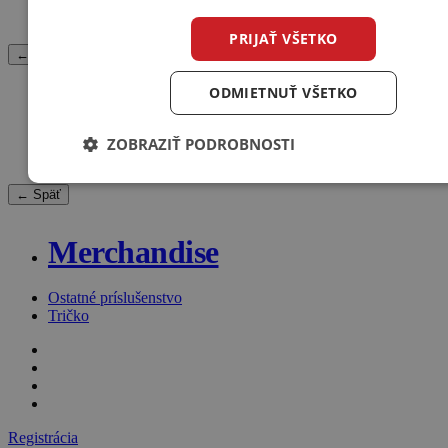
Akustický absorbér
Kryt dizajnový
PRIJAŤ VŠETKO
← Späť
ODMIETNUŤ VŠETKO
Náhradné diely
ZOBRAZIŤ PODROBNOSTI
Nahradný diel
← Späť
Merchandise
Ostatné príslušenstvo
Tričko
Registrácia