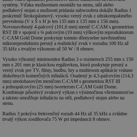
systémy. Vďaka možnostiam montáže na stenu, stôl alebo
podlahový stojan a možnosti pridania subwoofera dokáže Radius 1
poskytnúť širokopásmový, vysoko verný zvuk z ultrakompaktného
prevedenia (V x Š x H je len 135 mm x 135 mm x 156 mm).
Novonavrhnutý 4-palcový (101,6 mm) menič C-CAM s geometriou
RST III v spojení s ¾ palcovým (19 mm) výškovým reproduktorom
C-CAM Gold Dome poskytuje tomuto dômyselne navrhnutému
mikroreproduktoru presný a realistický zvuk v rozsahu 100 Hz až
35 kHz s trvalým výkonom až 50 W / 8 ohmov.
Vysoko výkonný minimonitor Radius 3 o rozmeroch 255 mm x 150
mm x 201 mm je klasickou regálovkou, ktorá poskytuje presný a
verný zvuk pre TV, filmy, hudbu, hry a multiroom aplikácie vrátane
diskrétnych komerčných inštalácií. Osadený je 4,5-palcovým (114,3
mm) stredobasovým meničom C-CAM s geometriou RST III
a jednopalcovým (25 mm) tweeterom C-CAM Gold Dome.
Kombinuje pôsobivý zvukový výkon s výnimočnou všestrannosťou
a takisto umožňuje inštaláciu na stôl, podlahový stojan alebo na
stenu.
Radius 3 pokrýva frekvenčný rozsah 44 Hz až 35 kHz a zvládne
trvalý výkon zosilňovača 75 W pri impedancii 8 ohmov.