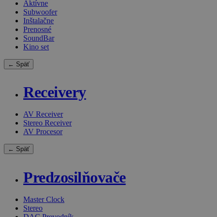
Aktívne
Subwoofer
Inštalačne
Prenosné
SoundBar
Kino set
← Späť
Receivery
AV Receiver
Stereo Receiver
AV Procesor
← Späť
Predzosilňovače
Master Clock
Stereo
DAC Prevodník