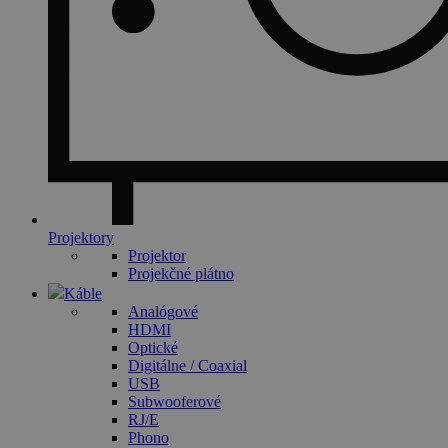
Projektory
Projektor
Projekčné plátno
Káble
Analógové
HDMI
Optické
Digitálne / Coaxial
USB
Subwooferové
RJ/E
Phono