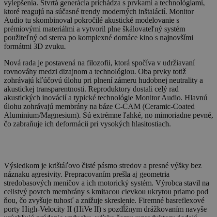
vylepšenia. Štvrtá generácia prichádza s prvkami a technológiami,
ktoré reagujú na súčasné trendy moderných inštalácií. Monitor
Audio tu skombinoval pokročilé akustické modelovanie s
prémiovými materiálmi a vytvoril plne škálovateľný systém
použiteľný od sterea po komplexné domáce kino s najnovšími
formátmi 3D zvuku.
Nová rada je postavená na filozofii, ktorá spočíva v udržiavaní
rovnováhy medzi dizajnom a technológiou. Oba prvky totiž
zohrávajú kľúčovú úlohu pri plnení zámeru hudobnej neutrality a
akustickej transparentnosti. Reproduktory dostali celý rad
akustických inovácií a typické technológie Monitor Audio. Hlavnú
úlohu zohrávajú membrány na báze C-CAM (Ceramic-Coated
Aluminium/Magnesium). Sú extrémne ľahké, no mimoriadne pevné,
čo zabraňuje ich deformácii pri vysokých hlasitostiach.
Výsledkom je krištáľovo čisté pásmo stredov a presné výšky bez
náznaku agresivity. Prepracovaním prešla aj geometria
stredobasových meničov a ich motorický systém. Výrobca stavil na
celistvý povrch membrány s kmitacou cievkou ukrytou priamo pod
ňou, čo zvyšuje tuhosť a znižuje skreslenie. Firemné basreflexové
porty High-Velocity II (HiVe II) s pozdĺžnym drážkovaním navyše