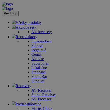
Produkty
Všetky produkty
Akciové sety
Akciové sety
Reproduktory
Surroundové
Stĺpové
Regálové
Center
Aktívne
Subwoofer
Inštalačne
Prenosné
SoundBar
Kino set
Receivery
AV Receiver
Stereo Receiver
AV Procesor
Predzosilňovače
Master Clock