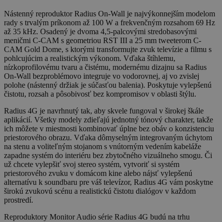
Nástenný reproduktor Radius On-Wall je najvýkonnejším modelom
rady s trvalým príkonom až 100 W a frekvenčným rozsahom 69 Hz
až 35 kHz. Osadený je dvoma 4,5-palcovými stredobasovými
meničmi C-CAM s geometriou RST III a 25 mm tweeterom C-
CAM Gold Dome, s ktorými transformujte zvuk televízie a filmu s
pohlcujúcim a realistickým výkonom. Vďaka štíhlemu,
nízkoprofilovému tvaru a čistému, modernému dizajnu sa Radius
On-Wall bezproblémovo integruje vo vodorovnej, aj vo zvislej
polohe (nástenný držiak je súčasťou balenia). Poskytuje vylepšenú
čistotu, rozsah a pôsobivosť bez kompromisov v oblasti štýlu.
Radius 4G je navrhnutý tak, aby skvele fungoval v širokej škále
aplikácií. Všetky modely zdieľajú jednotný tónový charakter, takže
ich môžete v miestnosti kombinovať úplne bez obáv o konzistenciu
priestorového obrazu. Vďaka dômyselným integrovaným úchytom
na stenu a voliteľným stojanom s vnútorným vedením kabeláže
zapadne systém do interiéru bez zbytočného vizuálneho smogu. Či
už chcete vylepšiť svoj stereo systém, vytvoriť si systém
priestorového zvuku v domácom kine alebo nájsť vylepšenú
alternatívu k soundbaru pre váš televízor, Radius 4G vám poskytne
širokú zvukovú scénu a realistickú čistotu dialógov v každom
prostredí.
Reproduktory Monitor Audio série Radius 4G budú na trhu