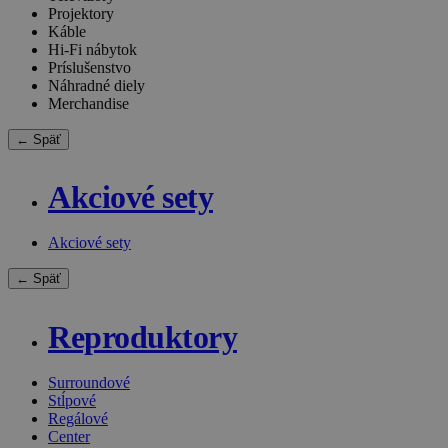
Projektory
Káble
Hi-Fi nábytok
Príslušenstvo
Náhradné diely
Merchandise
← Späť
Akciové sety
Akciové sety
← Späť
Reproduktory
Surroundové
Stĺpové
Regálové
Center