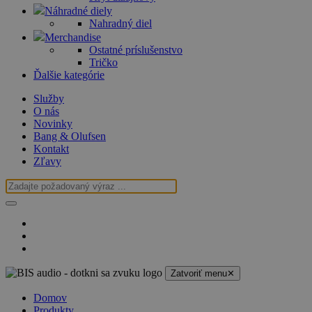
Náhradné diely
Nahradný diel
Merchandise
Ostatné príslušenstvo
Tričko
Ďalšie kategórie
Služby
O nás
Novinky
Bang & Olufsen
Kontakt
Zľavy
Zatvoriť menu
✕
Domov
Produkty