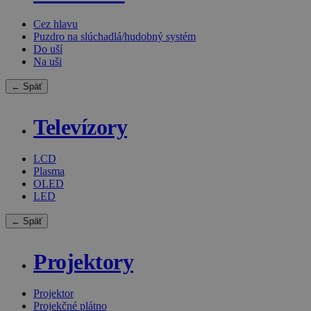
Cez hlavu
Puzdro na slúchadlá/hudobný systém
Do uší
Na uši
← Späť
Televízory
LCD
Plasma
OLED
LED
← Späť
Projektory
Projektor
Projekčné plátno