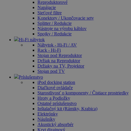
Reproduktorové
Napájacie
Sieťové filtre
Konektory / Ukončovacie sety
Splitter / Redukcie
Nástroje na výrobu káblov
Spojky / Redukcie
Hi-Fi nábytok
Nábytok - Hi-Fi / AV
Rack - Hi-Fi
Stojan pod Reproduktor
Držiak na Reproduktor
Držiaky na TV, Projektor
Stojan pod TV
Príslušenstvo
iPod docking station
Diaľkové ovládače
Starostlivosť o komponenty / Čistiace prostriedky
Hroty a Podložky
Ostatné príslušenstvo
Inštalačný kit (Rámiky, Krabica)
Elektrónky
Náušníky
Akustický absorbér
Kryt dizajnový