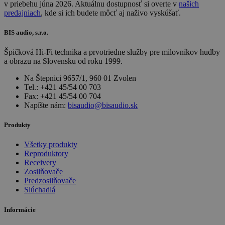
v priebehu júna 2026. Aktuálnu dostupnosť si overte v
našich
predajniach
, kde si ich budete môcť aj naživo vyskúšať.
BIS audio, s.r.o.
Špičková Hi-Fi technika a prvotriedne služby pre milovníkov hudby
a obrazu na Slovensku od roku 1999.
Na Štepnici 9657/1, 960 01 Zvolen
Tel.: +421 45/54 00 703
Fax: +421 45/54 00 704
Napíšte nám:
bisaudio@bisaudio.sk
Produkty
Všetky produkty
Reproduktory
Receivery
Zosilňovače
Predzosilňovače
Slúchadlá
Informácie