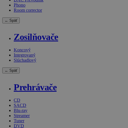
Phono
Room corrector
← Späť
Zosilňovače
Koncový
Integrovaný
Slúchadlový
← Späť
Prehrávače
CD
SACD
Blu-ray
Streamer
Tuner
DVD