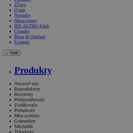
Zľavy
O nás
Novinky
Showroomy
BIS AUDIO Klub
Cenníky
Bang & Olufsen
Kontakt
← Späť
Produkty
Akciové sety
Reproduktory
Receivery
Predzosilňovače
Zosilňovače
Prehrávače
Mini systémy
Gramofóny
Slúchadlá
Televízory