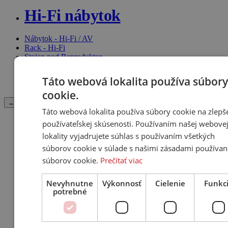
Hi-Fi nábytok
Nábytok - Hi-Fi / AV
Rack - Hi-Fi
Stojan pod Reproduktor
Držiak na Reproduktor
Držiaky na TV, Projektor
Táto webová lokalita používa súbory
Stojan pod TV
cookie.
← Späť
Táto webová lokalita používa súbory cookie na zlepš
používateľskej skúsenosti. Používaním našej webove
Príslušenstvo
lokality vyjadrujete súhlas s používaním všetkých
súborov cookie v súlade s našimi zásadami používan
iPod docking station
súborov cookie.
Prečítať viac
Diaľkové ovládače
Starostlivosť o komponenty / Čistiace prostriedky
Nevyhnutne
Výkonnosť
Cielenie
Funkc
Hroty a Podložky
potrebné
Ostatné príslušenstvo
Inštalačný kit (Rámiky, Krabica)
Elektrónky
Náušníky