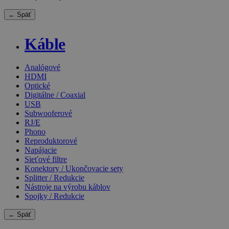
← Späť
Káble
Analógové
HDMI
Optické
Digitálne / Coaxial
USB
Subwooferové
RJ/E
Phono
Reproduktorové
Napájacie
Sieťové filtre
Konektory / Ukončovacie sety
Splitter / Redukcie
Nástroje na výrobu káblov
Spojky / Redukcie
← Späť