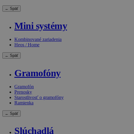
← Späť
Mini systémy
Kombinované zariadenia
Heos / Home
← Späť
Gramofóny
Gramofón
Prenosky
Starostlivosť o gramofóny
Ramienka
← Späť
Slúchadlá