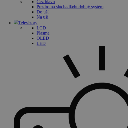
Cez hlavu
Puzdro na slúchadlá/hudobný systém
Do uší
Na uši
Televízory
LCD
Plasma
OLED
LED