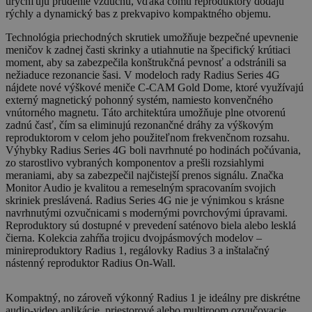
urýchľujú prúdenie vzduchu, vďaka čomu reproduktory dodajú
rýchly a dynamický bas z prekvapivo kompaktného objemu.
Technológia priechodných skrutiek umožňuje bezpečné upevnenie
meničov k zadnej časti skrinky a utiahnutie na špecifický krútiaci
moment, aby sa zabezpečila konštrukčná pevnosť a odstránili sa
nežiaduce rezonancie šasi. V modeloch rady Radius Series 4G
nájdete nové výškové meniče C-CAM Gold Dome, ktoré využívajú
externý magnetický pohonný systém, namiesto konvenčného
vnútorného magnetu. Táto architektúra umožňuje plne otvorenú
zadnú časť, čím sa eliminujú rezonančné dráhy za výškovým
reproduktorom v celom jeho použiteľnom frekvenčnom rozsahu.
Výhybky Radius Series 4G boli navrhnuté po hodinách počúvania,
zo starostlivo vybraných komponentov a prešli rozsiahlymi
meraniami, aby sa zabezpečil najčistejší prenos signálu. Značka
Monitor Audio je kvalitou a remeselným spracovaním svojich
skriniek preslávená. Radius Series 4G nie je výnimkou s krásne
navrhnutými ozvučnicami s modernými povrchovými úpravami.
Reproduktory sú dostupné v prevedení saténovo biela alebo lesklá
čierna. Kolekcia zahŕňa trojicu dvojpásmových modelov –
minireproduktory Radius 1, regálovky Radius 3 a inštalačný
nástenný reproduktor Radius On-Wall.
Kompaktný, no zároveň výkonný Radius 1 je ideálny pre diskrétne
audio-video aplikácie, priestorové alebo multiroom ozvučovacie