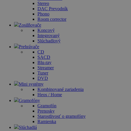
Stereo
DAC Prevodník
Phono
Room corrector
Zosilňovače
Koncový
Integrovaný
Slúchadlový
Prehrávače
CD
SACD
Blu-ray
Streamer
Tuner
DVD
Mini systémy
Kombinované zariadenia
Heos / Home
Gramofóny
Gramofón
Prenosky
Starostlivosť o gramofóny
Ramienka
Slúchadlá