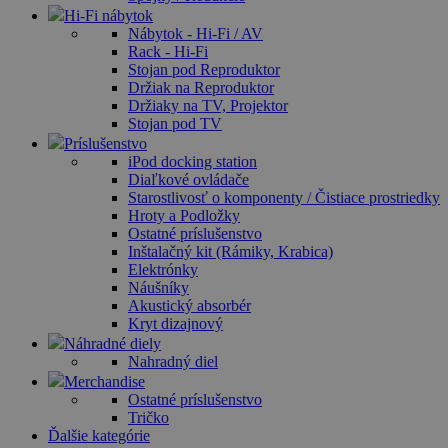
Hi-Fi nábytok
Nábytok - Hi-Fi / AV
Rack - Hi-Fi
Stojan pod Reproduktor
Držiak na Reproduktor
Držiaky na TV, Projektor
Stojan pod TV
Príslušenstvo
iPod docking station
Diaľkové ovládače
Starostlivosť o komponenty / Čistiace prostriedky
Hroty a Podložky
Ostatné príslušenstvo
Inštalačný kit (Rámiky, Krabica)
Elektrónky
Náušníky
Akustický absorbér
Kryt dizajnový
Náhradné diely
Nahradný diel
Merchandise
Ostatné príslušenstvo
Tričko
Ďalšie kategórie