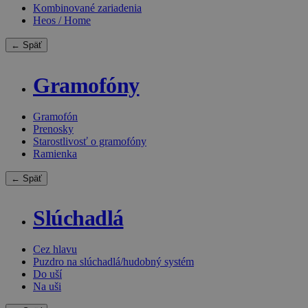
Kombinované zariadenia
Heos / Home
← Späť
Gramofóny
Gramofón
Prenosky
Starostlivosť o gramofóny
Ramienka
← Späť
Slúchadlá
Cez hlavu
Puzdro na slúchadlá/hudobný systém
Do uší
Na uši