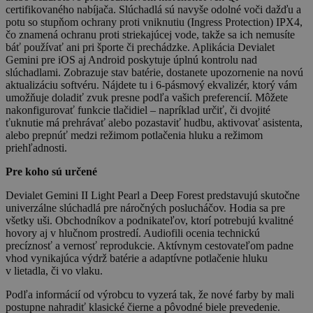
certifikovaného nabíjača. Slúchadlá sú navyše odolné voči dažďu a
potu so stupňom ochrany proti vniknutiu (Ingress Protection) IPX4,
čo znamená ochranu proti striekajúcej vode, takže sa ich nemusíte
báť používať ani pri športe či prechádzke. Aplikácia Devialet
Gemini pre iOS aj Android poskytuje úplnú kontrolu nad
slúchadlami. Zobrazuje stav batérie, dostanete upozornenie na novú
aktualizáciu softvéru. Nájdete tu i 6-pásmový ekvalizér, ktorý vám
umožňuje doladiť zvuk presne podľa vašich preferencií. Môžete
nakonfigurovať funkcie tlačidiel – napríklad určiť, či dvojité
ťuknutie má prehrávať alebo pozastaviť hudbu, aktivovať asistenta,
alebo prepnúť medzi režimom potlačenia hluku a režimom
priehľadnosti.
Pre koho sú určené
Devialet Gemini II Light Pearl a Deep Forest predstavujú skutočne
univerzálne slúchadlá pre náročných poslucháčov. Hodia sa pre
všetky uši. Obchodníkov a podnikateľov, ktorí potrebujú kvalitné
hovory aj v hlučnom prostredí. Audiofili ocenia technickú
precíznosť a vernosť reprodukcie. Aktívnym cestovateľom padne
vhod vynikajúca výdrž batérie a adaptívne potlačenie hluku
v lietadla, či vo vlaku.
Podľa informácií od výrobcu to vyzerá tak, že nové farby by mali
postupne nahradiť klasické čierne a pôvodné biele prevedenie.