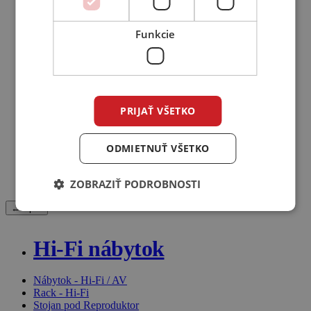
Analógové
HDMI
Funkcie
Optické
Digitálne / Coaxial
USB
Subwooferové
RJ/E
Phono
Reproduktorové
PRIJAŤ VŠETKO
Napájacie
Sieťové filtre
Konektory / Ukončovacie sety
ODMIETNUŤ VŠETKO
Splitter / Redukcie
Nástroje na výrobu káblov
ZOBRAZIŤ PODROBNOSTI
Spojky / Redukcie
← Späť
Hi-Fi nábytok
Nábytok - Hi-Fi / AV
Rack - Hi-Fi
Stojan pod Reproduktor