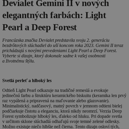
Devialet Gemini II v nových
elegantných farbách: Light
Pearl a Deep Forest
Francúzska značka Devialet predstavila svoju 2. generáciu
bezdrôtových slúchadiel do uší koncom roka 2023. Gemini II teraz
prichádzajú s novými prevedeniami Light Pearl a Deep Forest.
Vyberte si dizajn, ktorý dokonale sadne k vašej osobnosti
a životnému štýlu.
Svetlá perleť a hlboký les
Odtieň Light Pearl odkazuje na tradičné remeslá a evokuje
jedinečnú farbu a štruktúru keramického biskuitu (keramika len prvý
raz vypálená a pripravená na maľovanie alebo glazovanie).
Minimalistický, nadčasový, matný povrch v jemnom odtieni bielej
podčiarkuje čistotu a eleganciu, ktorá nikdy neomrzí. Verzia Deep
Forest symbolizuje hlboký les, ďaleko od hluku. Pri dopade svetla
v určitom sklone slúchadlá odhaľujú svoje temné zelené odlesky.
Možno existuje niečo hlbšie než čierna. Tento dizajn osloví tých,