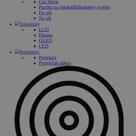
Cez hlavu
Puzdro na slúchadlá/hudobný systém
Do uší
Na uši
Televízory
LCD
Plasma
OLED
LED
Projektory
Projektor
Projekčné plátno