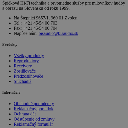
Špičková Hi-Fi technika a prvotriedne služby pre milovníkov hudby
a obrazu na Slovensku od roku 1999.
Na Štepnici 9657/1, 960 01 Zvolen
Tel.: +421 45/54 00 703
Fax: +421 45/54 00 704
Napíšte nám:
bisaudio@bisaudio.sk
Produkty
Všetky produkty
Reproduktory
Receivery
Zosilňovače
Predzosilňovače
Slúchadlá
Informácie
Obchodné podmienky
Reklamačný poriadok
Ochrana dát
Odstúpenie od zmluvy
Reklamačný formulár