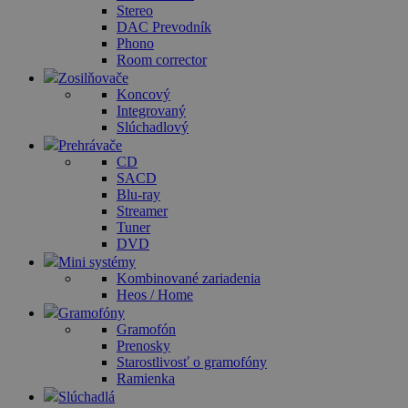
Stereo
DAC Prevodník
Phono
Room corrector
Zosilňovače
Koncový
Integrovaný
Slúchadlový
Prehrávače
CD
SACD
Blu-ray
Streamer
Tuner
DVD
Mini systémy
Kombinované zariadenia
Heos / Home
Gramofóny
Gramofón
Prenosky
Starostlivosť o gramofóny
Ramienka
Slúchadlá