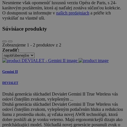
Nesmieme však opomenúť luxusnú verziu Opéra de Paris, s 24-
karátovým pozlátením, ktorá aj naďalej zostáva súčasťou kolekcie.
O dostupnosti sa informujte v
našich predajniach
a príďte ich
vyskúšať na vlastné uši.
Súvisiace produkty
Zobrazujeme 1 - 2 produktov z 2
Zoradiť:
Gemini II
DEVIALET
Druhá generácia slúchadiel Devialet Gemini II True Wireless vás
osloví čistejším zvukom, vylepšeným ...
Druhá generácia slúchadiel Devialet Gemini II True Wireless vás
osloví čistejším zvukom, vylepšeným potlačením hluku a redukciou
šumu z prostredia okolo, aj vďaka novej AWR technológii, ktorá
dobre poslúži ak je vonku veterno. Majú ergonomickejší dizajn ako
predchádzajúci model. Slúchadlá novej generácie posunuli zvuk o