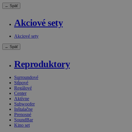
← Späť
Akciové sety
Akciové sety
← Späť
Reproduktory
Surroundové
Stĺpové
Regálové
Center
Aktívne
Subwoofer
Inštalačne
Prenosné
SoundBar
Kino set