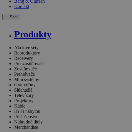
Bang & Olufsen
Kontakt
← Späť
Produkty
Akciové sety
Reproduktory
Receivery
Predzosilňovače
Zosilňovače
Prehrávače
Mini systémy
Gramofóny
Slúchadlá
Televízory
Projektory
Káble
Hi-Fi nábytok
Príslušenstvo
Náhradné diely
Merchandise