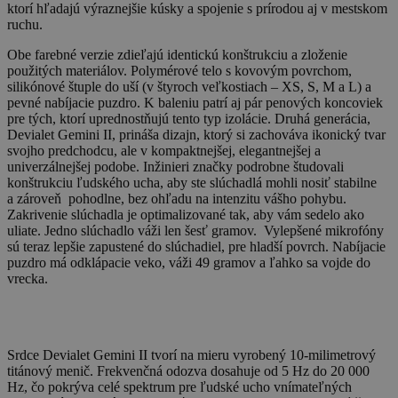
ktorí hľadajú výraznejšie kúsky a spojenie s prírodou aj v mestskom
ruchu.
Obe farebné verzie zdieľajú identickú konštrukciu a zloženie
použitých materiálov. Polymérové telo s kovovým povrchom,
silikónové štuple do uší (v štyroch veľkostiach – XS, S, M a L) a
pevné nabíjacie puzdro. K baleniu patrí aj pár penových koncoviek
pre tých, ktorí uprednostňujú tento typ izolácie. Druhá generácia,
Devialet Gemini II, prináša dizajn, ktorý si zachováva ikonický tvar
svojho predchodcu, ale v kompaktnejšej, elegantnejšej a
univerzálnejšej podobe. Inžinieri značky podrobne študovali
konštrukciu ľudského ucha, aby ste slúchadlá mohli nosiť stabilne
a zároveň pohodlne, bez ohľadu na intenzitu vášho pohybu.
Zakrivenie slúchadla je optimalizované tak, aby vám sedelo ako
uliate. Jedno slúchadlo váži len šesť gramov. Vylepšené mikrofóny
sú teraz lepšie zapustené do slúchadiel, pre hladší povrch. Nabíjacie
puzdro má odklápacie veko, váži 49 gramov a ľahko sa vojde do
vrecka.
Srdce Devialet Gemini II tvorí na mieru vyrobený 10-milimetrový
titánový menič. Frekvenčná odozva dosahuje od 5 Hz do 20 000
Hz, čo pokrýva celé spektrum pre ľudské ucho vnímateľných