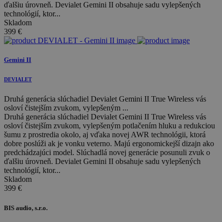
ďalšiu úrovneň. Devialet Gemini II obsahuje sadu vylepšených
technológií, ktor...
Skladom
399
€
Gemini II
DEVIALET
Druhá generácia slúchadiel Devialet Gemini II True Wireless vás
osloví čistejším zvukom, vylepšeným ...
Druhá generácia slúchadiel Devialet Gemini II True Wireless vás
osloví čistejším zvukom, vylepšeným potlačením hluku a redukciou
šumu z prostredia okolo, aj vďaka novej AWR technológii, ktorá
dobre poslúži ak je vonku veterno. Majú ergonomickejší dizajn ako
predchádzajúci model. Slúchadlá novej generácie posunuli zvuk o
ďalšiu úrovneň. Devialet Gemini II obsahuje sadu vylepšených
technológií, ktor...
Skladom
399
€
BIS audio, s.r.o.