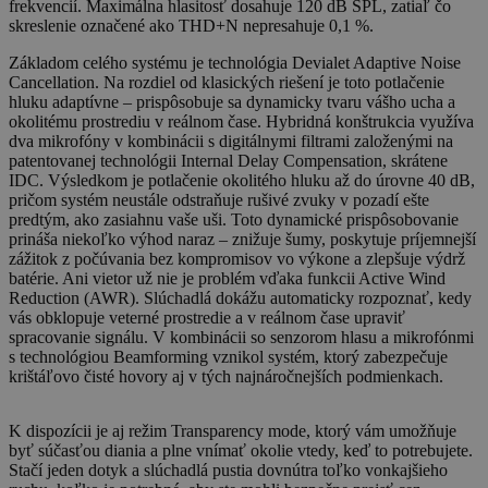
frekvencií. Maximálna hlasitosť dosahuje 120 dB SPL, zatiaľ čo
skreslenie označené ako THD+N nepresahuje 0,1 %.
Základom celého systému je technológia Devialet Adaptive Noise
Cancellation. Na rozdiel od klasických riešení je toto potlačenie
hluku adaptívne – prispôsobuje sa dynamicky tvaru vášho ucha a
okolitému prostrediu v reálnom čase. Hybridná konštrukcia využíva
dva mikrofóny v kombinácii s digitálnymi filtrami založenými na
patentovanej technológii Internal Delay Compensation, skrátene
IDC. Výsledkom je potlačenie okolitého hluku až do úrovne 40 dB,
pričom systém neustále odstraňuje rušivé zvuky v pozadí ešte
predtým, ako zasiahnu vaše uši. Toto dynamické prispôsobovanie
prináša niekoľko výhod naraz – znižuje šumy, poskytuje príjemnejší
zážitok z počúvania bez kompromisov vo výkone a zlepšuje výdrž
batérie. Ani vietor už nie je problém vďaka funkcii Active Wind
Reduction (AWR). Slúchadlá dokážu automaticky rozpoznať, kedy
vás obklopuje veterné prostredie a v reálnom čase upraviť
spracovanie signálu. V kombinácii so senzorom hlasu a mikrofónmi
s technológiou Beamforming vznikol systém, ktorý zabezpečuje
krištáľovo čisté hovory aj v tých najnáročnejších podmienkach.
K dispozícii je aj režim Transparency mode, ktorý vám umožňuje
byť súčasťou diania a plne vnímať okolie vtedy, keď to potrebujete.
Stačí jeden dotyk a slúchadlá pustia dovnútra toľko vonkajšieho