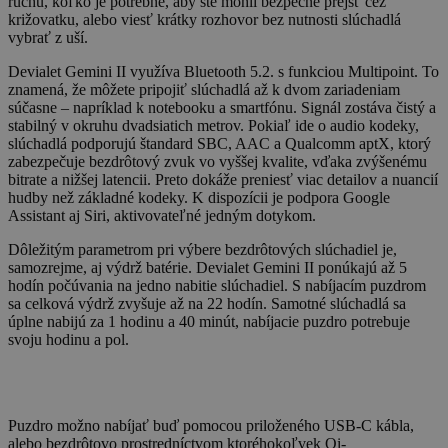
ruchu, koľko je potrebné, aby ste mohli bezpečne prejsť cez
križovatku, alebo viesť krátky rozhovor bez nutnosti slúchadlá
vybrať z uší.
Devialet Gemini II využíva Bluetooth 5.2. s funkciou Multipoint. To
znamená, že môžete pripojiť slúchadlá až k dvom zariadeniam
súčasne – napríklad k notebooku a smartfónu. Signál zostáva čistý a
stabilný v okruhu dvadsiatich metrov. Pokiaľ ide o audio kodeky,
slúchadlá podporujú štandard SBC, AAC a Qualcomm aptX, ktorý
zabezpečuje bezdrôtový zvuk vo vyššej kvalite, vďaka zvýšenému
bitrate a nižšej latencii. Preto dokáže preniesť viac detailov a nuancií
hudby než základné kodeky. K dispozícii je podpora Google
Assistant aj Siri, aktivovateľné jedným dotykom.
Dôležitým parametrom pri výbere bezdrôtových slúchadiel je,
samozrejme, aj výdrž batérie. Devialet Gemini II ponúkajú až 5
hodín počúvania na jedno nabitie slúchadiel. S nabíjacím puzdrom
sa celková výdrž zvyšuje až na 22 hodín. Samotné slúchadlá sa
úplne nabijú za 1 hodinu a 40 minút, nabíjacie puzdro potrebuje
svoju hodinu a pol.
Puzdro možno nabíjať buď pomocou priloženého USB-C kábla,
alebo bezdrôtovo prostredníctvom ktoréhokoľvek Qi-