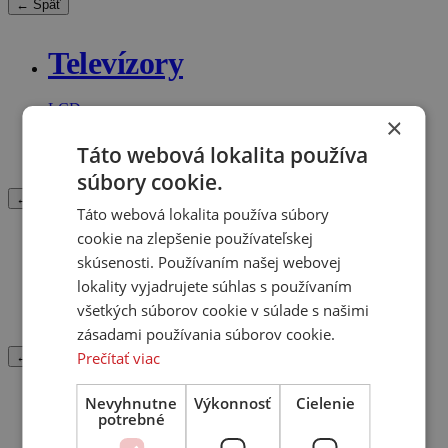
← Späť
Televízory
LCD
×
Plasma
OLED
Táto webová lokalita používa
LED
súbory cookie.
← Späť
Táto webová lokalita používa súbory
cookie na zlepšenie používateľskej
Projektory
skúsenosti. Používaním našej webovej
lokality vyjadrujete súhlas s používaním
Projektor
všetkých súborov cookie v súlade s našimi
Projekčné plátno
zásadami používania súborov cookie.
Prečítať viac
← Späť
Nevyhnutne
Výkonnosť
Cielenie
Káble
potrebné