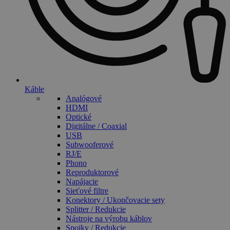
Káble
Analógové
HDMI
Optické
Digitálne / Coaxial
USB
Subwooferové
RJ/E
Phono
Reproduktorové
Napájacie
Sieťové filtre
Konektory / Ukončovacie sety
Splitter / Redukcie
Nástroje na výrobu káblov
Spojky / Redukcie