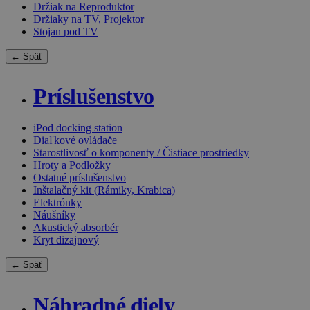
Držiak na Reproduktor
Držiaky na TV, Projektor
Stojan pod TV
← Späť
Príslušenstvo
iPod docking station
Diaľkové ovládače
Starostlivosť o komponenty / Čistiace prostriedky
Hroty a Podložky
Ostatné príslušenstvo
Inštalačný kit (Rámiky, Krabica)
Elektrónky
Náušníky
Akustický absorbér
Kryt dizajnový
← Späť
Náhradné diely