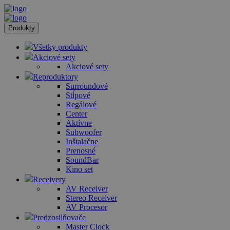
Produkty
Všetky produkty
Akciové sety
Akciové sety
Reproduktory
Surroundové
Stĺpové
Regálové
Center
Aktívne
Subwoofer
Inštalačne
Prenosné
SoundBar
Kino set
Receivery
AV Receiver
Stereo Receiver
AV Procesor
Predzosilňovače
Master Clock