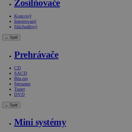
Zosilňovače
Koncový
Integrovaný
Slúchadlový
← Späť
Prehrávače
CD
SACD
Blu-ray
Streamer
Tuner
DVD
← Späť
Mini systémy