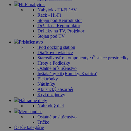
Hi-Fi nábytok
Nábytok - Hi-Fi / AV
Rack - Hi-Fi
Stojan pod Reproduktor
Držiak na Reproduktor
Držiaky na TV, Projektor
Stojan pod TV
Príslušenstvo
iPod docking station
Diaľkové ovládače
Starostlivosť o komponenty / Čistiace prostriedky
Hroty a Podložky
Ostatné príslušenstvo
Inštalačný kit (Rámiky, Krabica)
Elektrónky
Náušníky
Akustický absorbér
Kryt dizajnový
Náhradné diely
Nahradný diel
Merchandise
Ostatné príslušenstvo
Tričko
Ďalšie kategórie