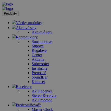
Produkty
Všetky produkty
Akciové sety
Akciové sety
Reproduktory
Surroundové
Stĺpové
Regálové
Center
Aktívne
Subwoofer
Inštalačne
Prenosné
SoundBar
Kino set
Receivery
AV Receiver
Stereo Receiver
AV Procesor
Predzosilňovače
Master Clock