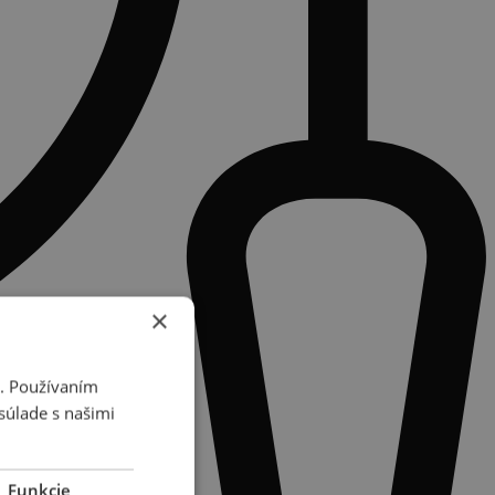
×
i. Používaním
súlade s našimi
Funkcie