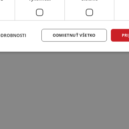
ODROBNOSTI
ODMIETNUŤ VŠETKO
PRI