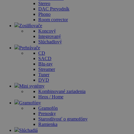
Stereo
DAC Prevodník
Phono
Room corrector
Zosilňovače
Koncový
Integrovaný
Slúchadlový
Prehrávače
CD
SACD
Blu-ray
Streamer
Tuner
DVD
Mini systémy
Kombinované zariadenia
Heos / Home
Gramofóny
Gramofón
Prenosky
Starostlivosť o gramofóny
Ramienka
Slúchadlá