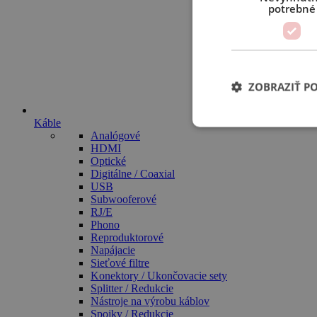
potrebné
ZOBRAZIŤ P
Káble
Analógové
HDMI
Optické
Digitálne / Coaxial
USB
Subwooferové
RJ/E
Phono
Reproduktorové
Napájacie
Sieťové filtre
Konektory / Ukončovacie sety
Splitter / Redukcie
Nástroje na výrobu káblov
Spojky / Redukcie