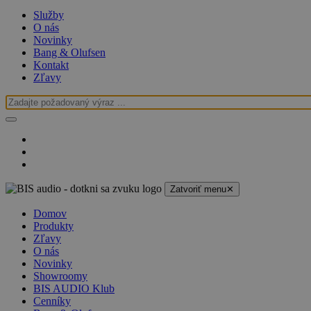
Služby
O nás
Novinky
Bang & Olufsen
Kontakt
Zľavy
Zatvoriť menu
✕
Domov
Produkty
Zľavy
O nás
Novinky
Showroomy
BIS AUDIO Klub
Cenníky