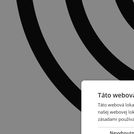
Táto webová
Táto webová lokal
našej webovej lok
zásadami používa
Nevyhnut