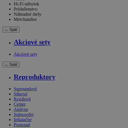
Hi-Fi nábytok
Príslušenstvo
Náhradné diely
Merchandise
← Späť
Akciové sety
Akciové sety
← Späť
Reproduktory
Surroundové
Stĺpové
Regálové
Center
Aktívne
Subwoofer
Inštalačne
Prenosné