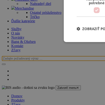
potrebné
Nahradný diel
Merchandise
Ostatné príslušenstvo
Tričko
Ďalšie kategórie
ZOBRAZIŤ P
Služby
O nás
Novinky
Bang & Olufsen
Kontakt
Zľavy
Zatvoriť menu
✕
Domov
Produkty
Zľavy