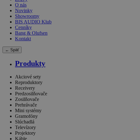
O nás
Novinky
Showroomy
BIS AUDIO Klub
Cenníky
Bang & Olufsen
Kontakt
← Späť
Produkty
Akciové sety
Reproduktory
Receivery
Predzosilňovače
Zosilňovače
Prehrávače
Mini systémy
Gramofóny
Slúchadlá
Televízory
Projektory
Káble