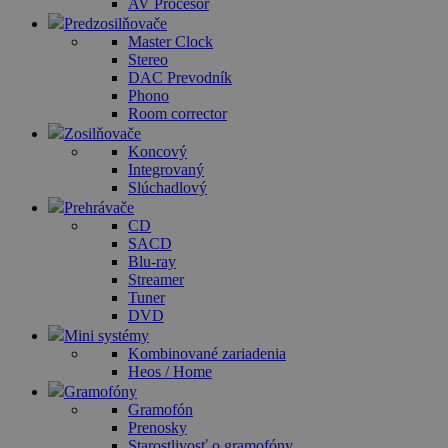
AV Procesor
Predzosilňovače
Master Clock
Stereo
DAC Prevodník
Phono
Room corrector
Zosilňovače
Koncový
Integrovaný
Slúchadlový
Prehrávače
CD
SACD
Blu-ray
Streamer
Tuner
DVD
Mini systémy
Kombinované zariadenia
Heos / Home
Gramofóny
Gramofón
Prenosky
Starostlivosť o gramofóny