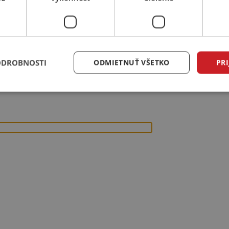
ODROBNOSTI
ODMIETNUŤ VŠETKO
PRI