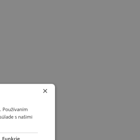
×
i. Používaním
súlade s našimi
Funkcie