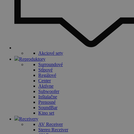
Akciové sety
Reproduktory
Surroundové
Stĺpové
Regálové
Center
Aktívne
Subwoofer
Inštalačne
Prenosné
SoundBar
Kino set
Receivery
AV Receiver
Stereo Receiver