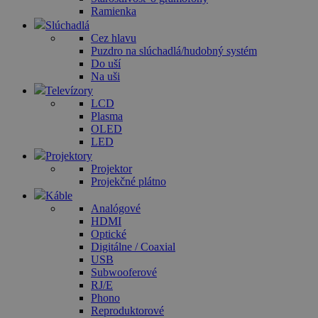
Ramienka
Slúchadlá
Cez hlavu
Puzdro na slúchadlá/hudobný systém
Do uší
Na uši
Televízory
LCD
Plasma
OLED
LED
Projektory
Projektor
Projekčné plátno
Káble
Analógové
HDMI
Optické
Digitálne / Coaxial
USB
Subwooferové
RJ/E
Phono
Reproduktorové