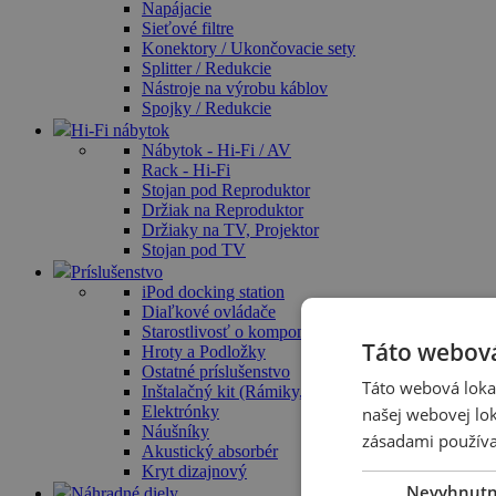
Napájacie
Sieťové filtre
Konektory / Ukončovacie sety
Splitter / Redukcie
Nástroje na výrobu káblov
Spojky / Redukcie
Hi-Fi nábytok
Nábytok - Hi-Fi / AV
Rack - Hi-Fi
Stojan pod Reproduktor
Držiak na Reproduktor
Držiaky na TV, Projektor
Stojan pod TV
Príslušenstvo
iPod docking station
Diaľkové ovládače
Starostlivosť o komponenty / Čistiace prostriedky
Táto webová
Hroty a Podložky
Ostatné príslušenstvo
Táto webová lokal
Inštalačný kit (Rámiky, Krabica)
Elektrónky
našej webovej lok
Náušníky
zásadami používa
Akustický absorbér
Kryt dizajnový
Nevyhnut
Náhradné diely