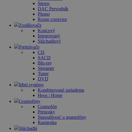
Stereo
DAC Prevodník
Phono
Room corrector
Zosilňovače
Koncový
Integrovaný
Slúchadlový
Prehrávače
CD
SACD
Blu-ray
Streamer
Tuner
DVD
Mini systémy
Kombinované zariadenia
Heos / Home
Gramofóny
Gramofón
Prenosky
Starostlivosť o gramofóny
Ramienka
Slúchadlá