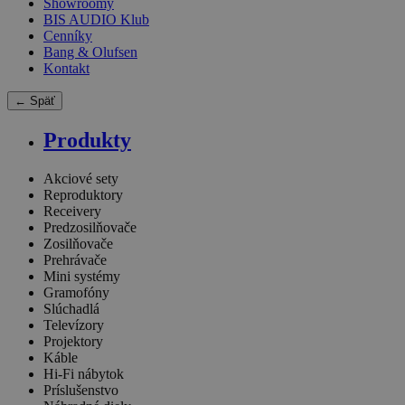
Showroomy
BIS AUDIO Klub
Cenníky
Bang & Olufsen
Kontakt
← Späť
Produkty
Akciové sety
Reproduktory
Receivery
Predzosilňovače
Zosilňovače
Prehrávače
Mini systémy
Gramofóny
Slúchadlá
Televízory
Projektory
Káble
Hi-Fi nábytok
Príslušenstvo