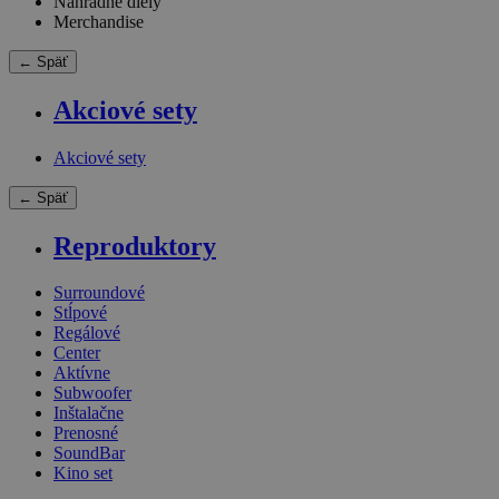
Náhradné diely
Merchandise
← Späť
Akciové sety
Akciové sety
← Späť
Reproduktory
Surroundové
Stĺpové
Regálové
Center
Aktívne
Subwoofer
Inštalačne
Prenosné
SoundBar
Kino set