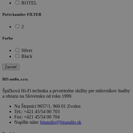
ROTEL
Počet kanálov FILTER
2
Farba
Silver
Black
Zavrieť
BIS audio, s.r.o.
Špičková Hi-Fi technika a prvotriedne služby pre milovníkov hudby
a obrazu na Slovensku od roku 1999.
Na Štepnici 9657/1, 960 01 Zvolen
Tel.: +421 45/54 00 703
Fax: +421 45/54 00 704
Napíšte nám:
bisaudio@bisaudio.sk