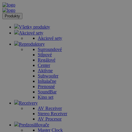
Produkty
Všetky produkty
Akciové sety
Akciové sety
Reproduktory
Surroundové
Stĺpové
Regálové
Center
Aktívne
Subwoofer
Inštalačne
Prenosné
SoundBar
Kino set
Receivery
AV Receiver
Stereo Receiver
AV Procesor
Predzosilňovače
Master Clock