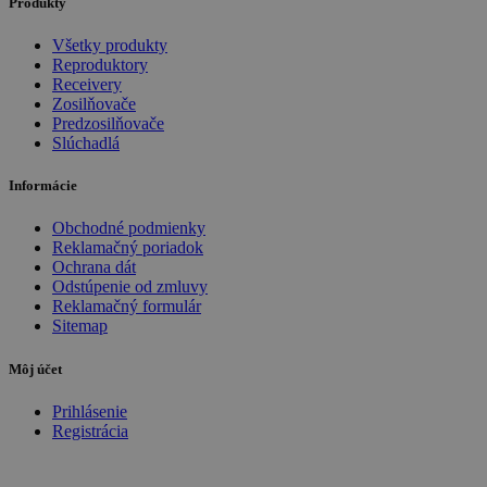
Produkty
Všetky produkty
Reproduktory
Receivery
Zosilňovače
Predzosilňovače
Slúchadlá
Informácie
Obchodné podmienky
Reklamačný poriadok
Ochrana dát
Odstúpenie od zmluvy
Reklamačný formulár
Sitemap
Môj účet
Prihlásenie
Registrácia