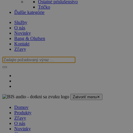
Ostatné príslušenstvo
Tričko
Ďalšie kategórie
Služby
O nás
Novinky
Bang & Olufsen
Kontakt
Zľavy
Zatvoriť menu
✕
Domov
Produkty
Zľavy
O nás
Novinky