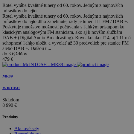
Rotel vyrába kvalitné tunery od 60. rokov. Jedným z najnovších
prírastkov do tejto ...
Rotel vyrába kvalitné tunery od 60. rokov. Jedným z najnovších
prírastkov do tejto dlho zabehnutej rady je tuner T11 FM / DAB +.
Poskytuje množstvo možností počúvania s ľahkým prístupom ku
klasickým analógovým FM staniciam, ako aj k novším službám
DAB + (Digital Audio Broadcasting). Rovnako ako T14, aj T11 má
schopnosť ľahko uložiť a vyvolať až 30 predvolieb pre stanice FM
alebo DAB +. Ďalšou u...
do 3 týždňov
479
€
MR89
McINTOSH
Skladom
8 990
€
Produkty
Akciové sety
Reproduktory