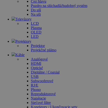
Cez hlavu
Puzdro na slúchadlá/hudobný systém
Do uší
Na uši
Televízory
LCD
Plasma
OLED
LED
Projektory
Projektor
Projekčné plátno
Káble
Analógové
HDMI
Optické
Digitálne / Coaxial
USB
Subwooferové
RJ/E
Phono
Reproduktorové
Napájacie
Sieťové filtre
Konektory / Ukončovacie sety