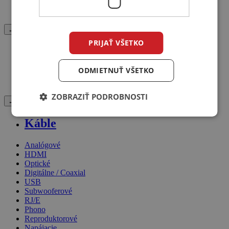
OLED
LED
← Späť
PRIJAŤ VŠETKO
Projektory
ODMIETNUŤ VŠETKO
Projektor
Projekčné plátno
ZOBRAZIŤ PODROBNOSTI
← Späť
Káble
Analógové
HDMI
Optické
Digitálne / Coaxial
USB
Subwooferové
RJ/E
Phono
Reproduktorové
Napájacie