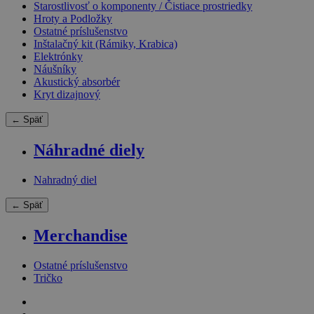
Starostlivosť o komponenty / Čistiace prostriedky
Hroty a Podložky
Ostatné príslušenstvo
Inštalačný kit (Rámiky, Krabica)
Elektrónky
Náušníky
Akustický absorbér
Kryt dizajnový
← Späť
Náhradné diely
Nahradný diel
← Späť
Merchandise
Ostatné príslušenstvo
Tričko