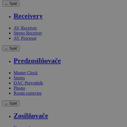
← Späť
Receivery
AV Receiver
Stereo Receiver
AV Procesor
← Späť
Predzosilňovače
Master Clock
Stereo
DAC Prevodník
Phono
Room corrector
← Späť
Zosilňovače