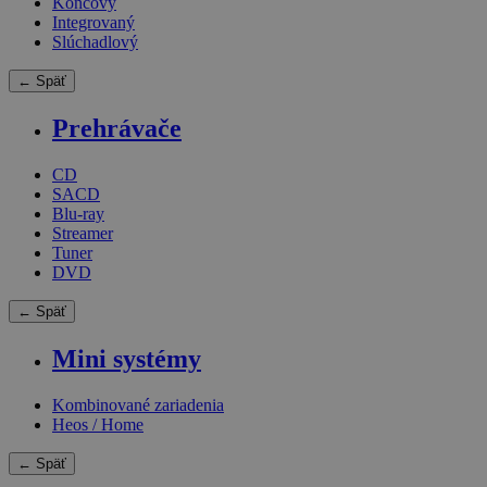
Koncový
Integrovaný
Slúchadlový
← Späť
Prehrávače
CD
SACD
Blu-ray
Streamer
Tuner
DVD
← Späť
Mini systémy
Kombinované zariadenia
Heos / Home
← Späť