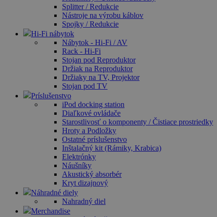
Splitter / Redukcie
Nástroje na výrobu káblov
Spojky / Redukcie
Hi-Fi nábytok
Nábytok - Hi-Fi / AV
Rack - Hi-Fi
Stojan pod Reproduktor
Držiak na Reproduktor
Držiaky na TV, Projektor
Stojan pod TV
Príslušenstvo
iPod docking station
Diaľkové ovládače
Starostlivosť o komponenty / Čistiace prostriedky
Hroty a Podložky
Ostatné príslušenstvo
Inštalačný kit (Rámiky, Krabica)
Elektrónky
Náušníky
Akustický absorbér
Kryt dizajnový
Náhradné diely
Nahradný diel
Merchandise