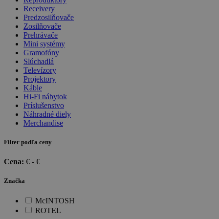
Receivery
Predzosilňovače
Zosilňovače
Prehrávače
Mini systémy
Gramofóny
Slúchadlá
Televízory
Projektory
Káble
Hi-Fi nábytok
Príslušenstvo
Náhradné diely
Merchandise
Filter podľa ceny
Cena:
€ -
€
Značka
McINTOSH
ROTEL