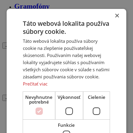
Gramofóny
×
Gramofón
Táto webová lokalita používa
Prenosky
Starostlivosť o gramofóny
súbory cookie.
Ramienka
Táto webová lokalita používa súbory
← Späť
cookie na zlepšenie používateľskej
skúsenosti. Používaním našej webovej
Slúchadlá
lokality vyjadrujete súhlas s používaním
všetkých súborov cookie v súlade s našimi
Cez hlavu
zásadami používania súborov cookie.
Puzdro na slúchadlá/hudobný systém
Do uší
Prečítať viac
Na uši
Nevyhnutne
Výkonnosť
Cielenie
← Späť
potrebné
Televízory
LCD
Funkcie
Plasma