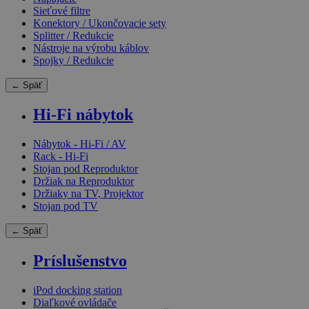
Sieťové filtre
Konektory / Ukončovacie sety
Splitter / Redukcie
Nástroje na výrobu káblov
Spojky / Redukcie
← Späť
Hi-Fi nábytok
Nábytok - Hi-Fi / AV
Rack - Hi-Fi
Stojan pod Reproduktor
Držiak na Reproduktor
Držiaky na TV, Projektor
Stojan pod TV
← Späť
Príslušenstvo
iPod docking station
Diaľkové ovládače