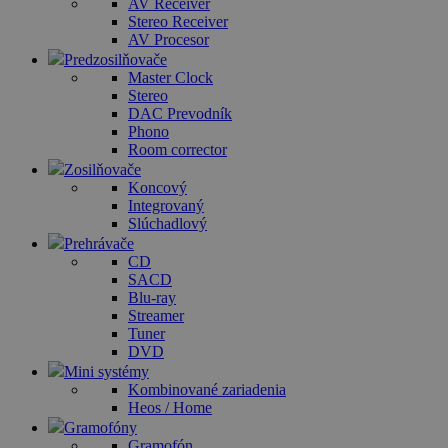
AV Receiver
Stereo Receiver
AV Procesor
Predzosilňovače
Master Clock
Stereo
DAC Prevodník
Phono
Room corrector
Zosilňovače
Koncový
Integrovaný
Slúchadlový
Prehrávače
CD
SACD
Blu-ray
Streamer
Tuner
DVD
Mini systémy
Kombinované zariadenia
Heos / Home
Gramofóny
Gramofón