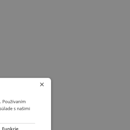
×
i. Používaním
súlade s našimi
Funkcie