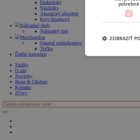
Elektrónky
potrebné
Náušníky
Akustický absorbér
Kryt dizajnový
Náhradné diely
Nahradný diel
Merchandise
ZOBRAZIŤ P
Ostatné príslušenstvo
Tričko
Ďalšie kategórie
Služby
O nás
Novinky
Bang & Olufsen
Kontakt
Zľavy