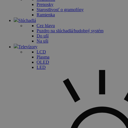
Prenosky
Starostlivosť o gramofóny
Ramienka
Slúchadlá
Cez hlavu
Puzdro na slúchadlá/hudobný systém
Do uší
Na uši
Televízory
LCD
Plasma
OLED
LED