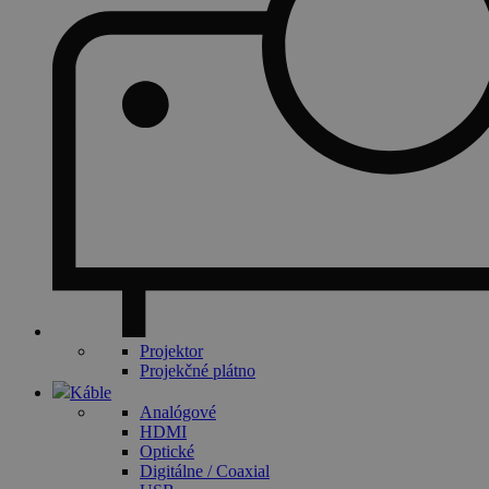
Projektor
Projekčné plátno
Káble
Analógové
HDMI
Optické
Digitálne / Coaxial