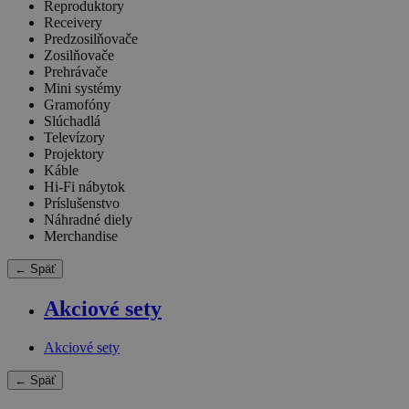
Reproduktory
Receivery
Predzosilňovače
Zosilňovače
Prehrávače
Mini systémy
Gramofóny
Slúchadlá
Televízory
Projektory
Káble
Hi-Fi nábytok
Príslušenstvo
Náhradné diely
Merchandise
← Späť
Akciové sety
Akciové sety
← Späť