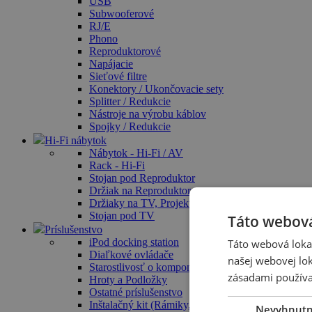
USB
Subwooferové
RJ/E
Phono
Reproduktorové
Napájacie
Sieťové filtre
Konektory / Ukončovacie sety
Splitter / Redukcie
Nástroje na výrobu káblov
Spojky / Redukcie
Hi-Fi nábytok
Nábytok - Hi-Fi / AV
Rack - Hi-Fi
Stojan pod Reproduktor
Držiak na Reproduktor
Držiaky na TV, Projektor
Stojan pod TV
Táto webová
Príslušenstvo
iPod docking station
Táto webová lokal
Diaľkové ovládače
našej webovej lok
Starostlivosť o komponenty / Čistiace prostriedky
zásadami používa
Hroty a Podložky
Ostatné príslušenstvo
Inštalačný kit (Rámiky, Krabica)
Nevyhnut