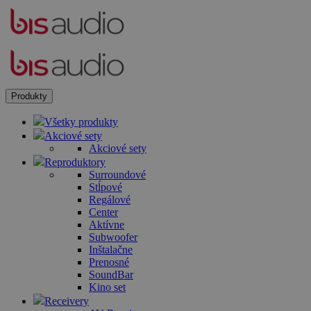
Produkty
Všetky produkty
Akciové sety
Akciové sety
Reproduktory
Surroundové
Stĺpové
Regálové
Center
Aktívne
Subwoofer
Inštalačne
Prenosné
SoundBar
Kino set
Receivery