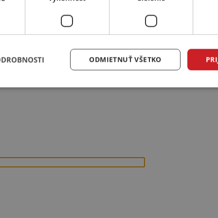
ODROBNOSTI
ODMIETNUŤ VŠETKO
PRI