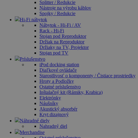
Splitter / Redukcie
Nástroje na výrobu káblov
Spojky / Redukcie
Hi-Fi nábytok
Nábytok - Hi-Fi / AV
Rack - Hi-Fi
Stojan pod Reproduktor
Držiak na Reproduktor
Držiaky na TV, Projektor
Stojan pod TV
Príslušenstvo
iPod docking station
Diaľkové ovládače
Starostlivosť o komponenty / Čistiace prostriedky
Hroty a Podložky
Ostatné príslušenstvo
Inštalačný kit (Rámiky, Krabica)
Elektrónky
Náušníky
Akustický absorbér
Kryt dizajnový
Náhradné diely
Nahradný diel
Merchandise
Ostatné príslušenstvo