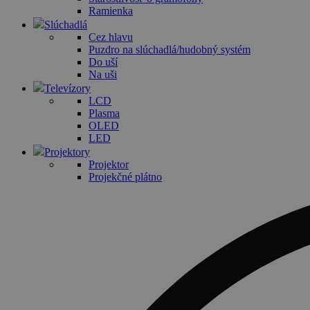
Ramienka
Slúchadlá
Cez hlavu
Puzdro na slúchadlá/hudobný systém
Do uší
Na uši
Televízory
LCD
Plasma
OLED
LED
Projektory
Projektor
Projekčné plátno