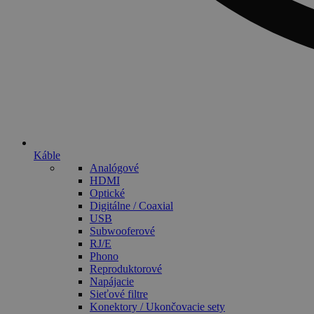
Káble
Analógové
HDMI
Optické
Digitálne / Coaxial
USB
Subwooferové
RJ/E
Phono
Reproduktorové
Napájacie
Sieťové filtre
Konektory / Ukončovacie sety