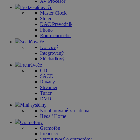
AV Procesor
Predzosilňovače
Master Clock
Stereo
DAC Prevodník
Phono
Room corrector
Zosilňovače
Koncový
Integrovaný
Slúchadlový
Prehrávače
CD
SACD
Blu-ray
Streamer
Tuner
DVD
Mini systémy
Kombinované zariadenia
Heos / Home
Gramofóny
Gramofón
Prenosky
Starostlivosť o gramofóny