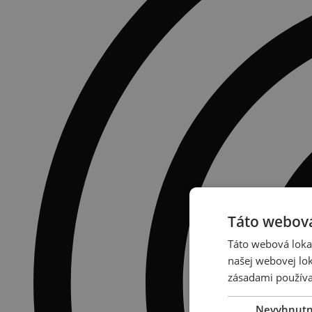
Táto webová
Táto webová lokal
našej webovej lok
zásadami používa
Nevyhnut