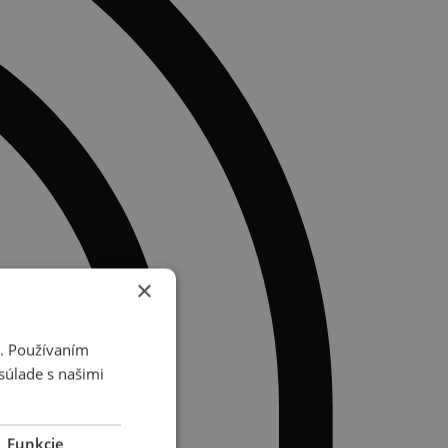
×
i. Používaním
súlade s našimi
Funkcie