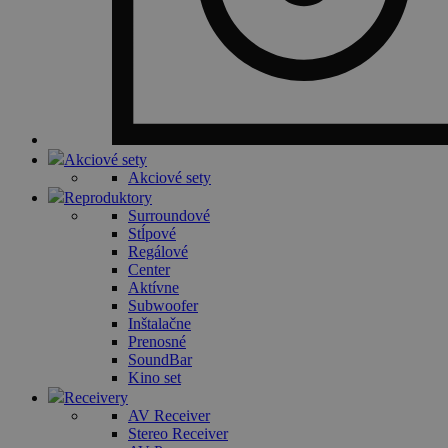
Akciové sety
Akciové sety
Reproduktory
Surroundové
Stĺpové
Regálové
Center
Aktívne
Subwoofer
Inštalačne
Prenosné
SoundBar
Kino set
Receivery
AV Receiver
Stereo Receiver