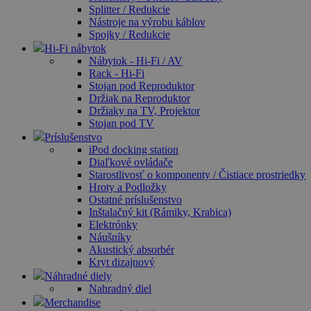
Splitter / Redukcie
Nástroje na výrobu káblov
Spojky / Redukcie
Hi-Fi nábytok
Nábytok - Hi-Fi / AV
Rack - Hi-Fi
Stojan pod Reproduktor
Držiak na Reproduktor
Držiaky na TV, Projektor
Stojan pod TV
Príslušenstvo
iPod docking station
Diaľkové ovládače
Starostlivosť o komponenty / Čistiace prostriedky
Hroty a Podložky
Ostatné príslušenstvo
Inštalačný kit (Rámiky, Krabica)
Elektrónky
Náušníky
Akustický absorbér
Kryt dizajnový
Náhradné diely
Nahradný diel
Merchandise