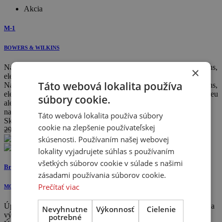
Akcia
M-1
BOWERS & WILKINS
Najkompaktnejší a najuniverzálnejší reproduktor Bowers & Wilkins,
×
elegantný M-1, sa dá používať samostatne, ...
Táto webová lokalita používa
Najkompaktnejší a najuniverzálnejší reproduktor Bowers & Wilkins,
elegantný M-1, sa dá používať samostatne, so subwooferom v stereu
súbory cookie.
alebo v 5.1-kanálovom surround systéme. Môže byť dokonca
namontovaný na stenu.
Táto webová lokalita používa súbory
Skladom
cookie na zlepšenie používateľskej
299 €
239
€
skúsenosti. Používaním našej webovej
lokality vyjadrujete súhlas s používaním
všetkých súborov cookie v súlade s našimi
Bronze On-Wall 7G
zásadami používania súborov cookie.
Prečítať viac
MONITOR AUDIO
Úplne nová séria Bronze 7G sa vrátila k základom. Tím výskumu a
Nevyhnutne
Výkonnosť
Cielenie
vývoja ...
potrebné