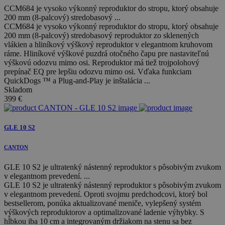
CCM684 je vysoko výkonný reproduktor do stropu, ktorý obsahuje
200 mm (8-palcový) stredobasový ...
CCM684 je vysoko výkonný reproduktor do stropu, ktorý obsahuje
200 mm (8-palcový) stredobasový reproduktor zo sklenených
vlákien a hliníkový výškový reproduktor v elegantnom kruhovom
ráme. Hliníkové výškové puzdrá otočného čapu pre nastaviteľnú
výškovú odozvu mimo osi. Reproduktor má tiež trojpolohový
prepínač EQ pre lepšiu odozvu mimo osi. Vďaka funkciam
QuickDogs ™ a Plug-and-Play je inštalácia ...
Skladom
399
€
GLE 10 S2
CANTON
GLE 10 S2 je ultratenký nástenný reproduktor s pôsobivým zvukom
v elegantnom prevedení. ...
GLE 10 S2 je ultratenký nástenný reproduktor s pôsobivým zvukom
v elegantnom prevedení. Oproti svojmu predchodcovi, ktorý bol
bestsellerom, ponúka aktualizované meniče, vylepšený systém
výškových reproduktorov a optimalizované ladenie výhybky. S
hĺbkou iba 10 cm a integrovaným držiakom na stenu sa bez