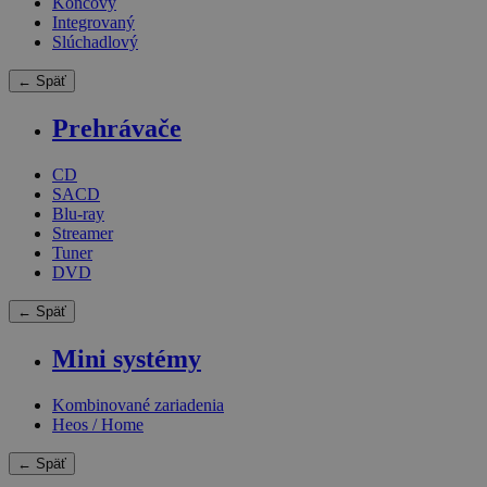
Koncový
Integrovaný
Slúchadlový
← Späť
Prehrávače
CD
SACD
Blu-ray
Streamer
Tuner
DVD
← Späť
Mini systémy
Kombinované zariadenia
Heos / Home
← Späť