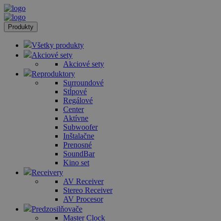
Produkty
Všetky produkty
Akciové sety
Akciové sety
Reproduktory
Surroundové
Stĺpové
Regálové
Center
Aktívne
Subwoofer
Inštalačne
Prenosné
SoundBar
Kino set
Receivery
AV Receiver
Stereo Receiver
AV Procesor
Predzosilňovače
Master Clock