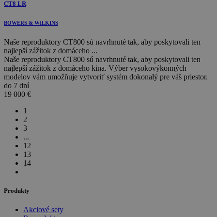
CT8 LR
BOWERS & WILKINS
Naše reproduktory CT800 sú navrhnuté tak, aby poskytovali ten
najlepší zážitok z domáceho ...
Naše reproduktory CT800 sú navrhnuté tak, aby poskytovali ten
najlepší zážitok z domáceho kina. Výber vysokovýkonných
modelov vám umožňuje vytvoriť systém dokonalý pre váš priestor.
do 7 dní
19 000
€
1
2
3
...
12
13
14
Produkty
Akciové sety