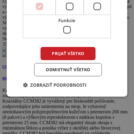
Úplne nová séria Bronze 7G sa vrátila k základom. Tím výskumu a
vývoja preskúmal všetky predchádzajúce série Bronze, aby pochopil
a extrahoval všetky vlastnosti, ktoré urobili DNA Bronze takou
výnimočnou, silnou a vďaka ktorým sa stala lídrom vo svojej triede.
Funkcie
Séria 7G tak predstavuje odborne zdokonalenú, vyvinutú a
vylepšenú sériu, kombinujúcu vynikajúci výkon a moderný
dizajnový šmrnc, ktorý oča...
Skladom
350
€
PRIJAŤ VŠETKO
CCM 382
ODMIETNUŤ VŠETKO
BOWERS & WILKINS
ZOBRAZIŤ PODROBNOSTI
Koaxiálny CCM382 je vyvážený pre širokouhlé počúvanie,
zodpovedajúce jeho umiestneniu na strop. Je ...
Koaxiálny CCM382 je vyvážený pre širokouhlé počúvanie,
zodpovedajúce jeho umiestneniu na strop. Je vybavený
stredobasovým polypropylénovým kužeľom s priemerom 200 mm
(8 palcov) a výškovým reproduktorom s mäkkou kupolou s
priemerom 25 mm. CCM382 má elegantný dizajn okraja s
minimálnou šírkou a ponúka výber z okrúhlej alebo štvorcovej
mriežky. CCM382 bol špeciálne navrhnutý na zvládnutie