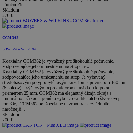
náročnejšíc...
Skladom
270
€
CCM 362
BOWERS & WILKINS
Koaxiálny CCM362 je vyvážený pre širokouhlé počúvanie,
zodpovedajúce jeho umiestneniu na strop. Je ...
Koaxiálny CCM362 je vyvážený pre širokouhlé počúvanie,
zodpovedajúce jeho umiestneniu na strop. Je vybavený
stredobasovým polypropylénovým kužeľom s priemerom 160 mm
(6 palcov) a výškovým reproduktorom s mäkkou kupolou s
priemerom 25 mm. CCM362 má elegantný dizajn okraja s
minimálnou šírkou a ponúka výber z okrúhlej alebo štvorcovej
mriežky. CCM362 bol špeciálne navrhnutý na zvládnutie
náročnejší...
Skladom
200
€