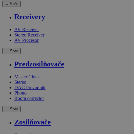
← Späť
Receivery
AV Receiver
Stereo Receiver
AV Procesor
← Späť
Predzosilňovače
Master Clock
Stereo
DAC Prevodník
Phono
Room corrector
← Späť
Zosilňovače