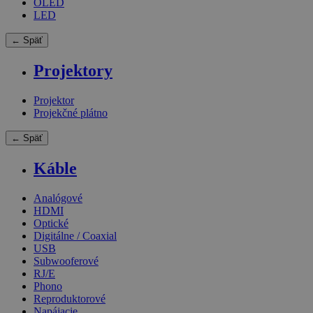
OLED
LED
← Späť
Projektory
Projektor
Projekčné plátno
← Späť
Káble
Analógové
HDMI
Optické
Digitálne / Coaxial
USB
Subwooferové
RJ/E
Phono
Reproduktorové
Napájacie