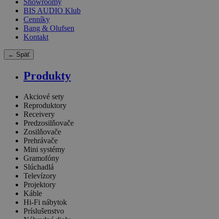
Showroomy
BIS AUDIO Klub
Cenníky
Bang & Olufsen
Kontakt
← Späť
Produkty
Akciové sety
Reproduktory
Receivery
Predzosilňovače
Zosilňovače
Prehrávače
Mini systémy
Gramofóny
Slúchadlá
Televízory
Projektory
Káble
Hi-Fi nábytok
Príslušenstvo