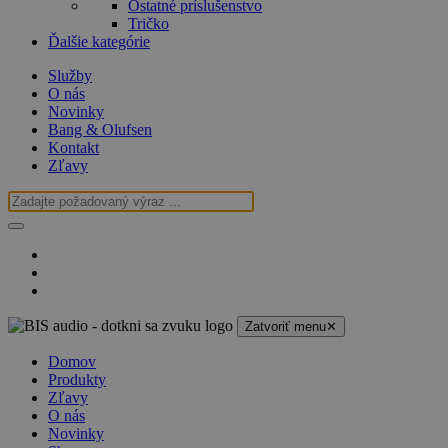
Ostatné príslušenstvo
Tričko
Ďalšie kategórie
Služby
O nás
Novinky
Bang & Olufsen
Kontakt
Zľavy
Zatvoriť menu
✕
Domov
Produkty
Zľavy
O nás
Novinky