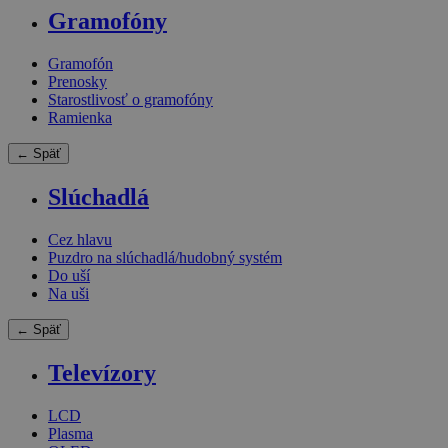
Gramofóny
Gramofón
Prenosky
Starostlivosť o gramofóny
Ramienka
← Späť
Slúchadlá
Cez hlavu
Puzdro na slúchadlá/hudobný systém
Do uší
Na uši
← Späť
Televízory
LCD
Plasma