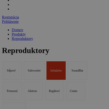
Registrácia
Prihlásenie
Domov
Produkty
Reproduktory
Reproduktory
Stĺpové
Subwoofer
Inštalačne
SoundBar
Prenosné
Aktívne
Regálové
Center