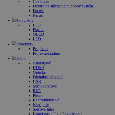
Cez hlavu
Puzdro na slúchadlá/hudobný systém
Do uší
Na uši
Televízory
LCD
Plasma
OLED
LED
Projektory
Projektor
Projekčné plátno
Káble
Analógové
HDMI
Optické
Digitálne / Coaxial
USB
Subwooferové
RJ/E
Phono
Reproduktorové
Napájacie
Sieťové filtre
Konektory / Ukončovacie sety