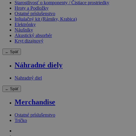
Starostlivosť o komponenty / Čistiace prostriedky
Hroty a Podložky
Ostatné príslušenstvo
Inštalačný kit (Rámiky, Krabica)
Elektrónky
Náušníky
Akustický absorbér
Kryt dizajnový
← Späť
Náhradné diely
Nahradný diel
← Späť
Merchandise
Ostatné príslušenstvo
Tričko