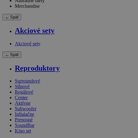
Náhradné diely
Merchandise
← Späť
Akciové sety
Akciové sety
← Späť
Reproduktory
Surroundové
Stĺpové
Regálové
Center
Aktívne
Subwoofer
Inštalačne
Prenosné
SoundBar
Kino set