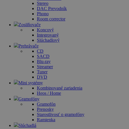
Stereo
DAC Prevodník
Phono
Room corrector
Zosilňovače
Koncový
Integrovaný
Slúchadlový
Prehrávače
CD
SACD
Blu-ray
Streamer
Tuner
DVD
Mini systémy
Kombinované zariadenia
Heos / Home
Gramofóny
Gramofón
Prenosky
Starostlivosť o gramofóny
Ramienka
Slúchadlá