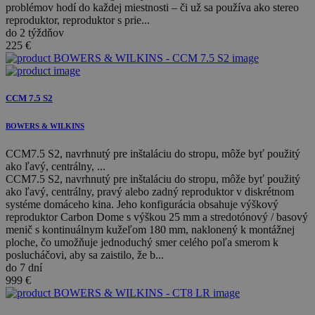
problémov hodí do každej miestnosti – či už sa používa ako stereo
reproduktor, reproduktor s prie...
do 2 týždňov
225
€
CCM 7.5 S2
BOWERS & WILKINS
CCM7.5 S2, navrhnutý pre inštaláciu do stropu, môže byť použitý
ako ľavý, centrálny, ...
CCM7.5 S2, navrhnutý pre inštaláciu do stropu, môže byť použitý
ako ľavý, centrálny, pravý alebo zadný reproduktor v diskrétnom
systéme domáceho kina. Jeho konfigurácia obsahuje výškový
reproduktor Carbon Dome s výškou 25 mm a stredotónový / basový
menič s kontinuálnym kužeľom 180 mm, naklonený k montážnej
ploche, čo umožňuje jednoduchý smer celého poľa smerom k
poslucháčovi, aby sa zaistilo, že b...
do 7 dní
999
€