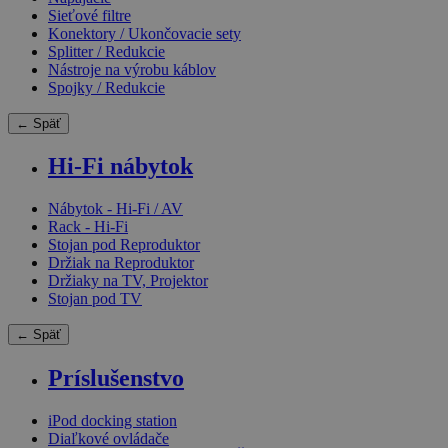
Sieťové filtre
Konektory / Ukončovacie sety
Splitter / Redukcie
Nástroje na výrobu káblov
Spojky / Redukcie
← Späť
Hi-Fi nábytok
Nábytok - Hi-Fi / AV
Rack - Hi-Fi
Stojan pod Reproduktor
Držiak na Reproduktor
Držiaky na TV, Projektor
Stojan pod TV
← Späť
Príslušenstvo
iPod docking station
Diaľkové ovládače