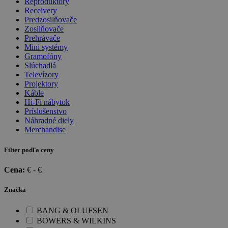
Reproduktory
Receivery
Predzosilňovače
Zosilňovače
Prehrávače
Mini systémy
Gramofóny
Slúchadlá
Televízory
Projektory
Káble
Hi-Fi nábytok
Príslušenstvo
Náhradné diely
Merchandise
Filter podľa ceny
Cena:
€ -
€
Značka
BANG & OLUFSEN
BOWERS & WILKINS