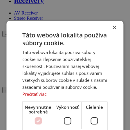
Receivery
AV Receiver
Stereo Receiver
AV Procesor
×
Táto webová lokalita používa
← Späť
súbory cookie.
Predzosilňovače
Táto webová lokalita používa súbory
cookie na zlepšenie používateľskej
Master Clock
Stereo
skúsenosti. Používaním našej webovej
DAC Prevodník
lokality vyjadrujete súhlas s používaním
Phono
všetkých súborov cookie v súlade s našimi
Room corrector
zásadami používania súborov cookie.
← Späť
Prečítať viac
Zosilňovače
Nevyhnutne
Výkonnosť
Cielenie
potrebné
Koncový
Integrovaný
Slúchadlový