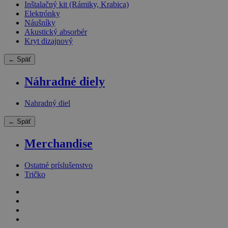
Inštalačný kit (Rámiky, Krabica)
Elektrónky
Náušníky
Akustický absorbér
Kryt dizajnový
← Späť
Náhradné diely
Nahradný diel
← Späť
Merchandise
Ostatné príslušenstvo
Tričko