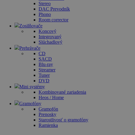
Stereo
DAC Prevodník
Phono
Room corrector
Zosilňovače
Koncový
Integrovaný
Slúchadlový
Prehrávače
CD
SACD
Blu-ray
Streamer
Tuner
DVD
Mini systémy
Kombinované zariadenia
Heos / Home
Gramofóny
Gramofón
Prenosky
Starostlivosť o gramofóny
Ramienka