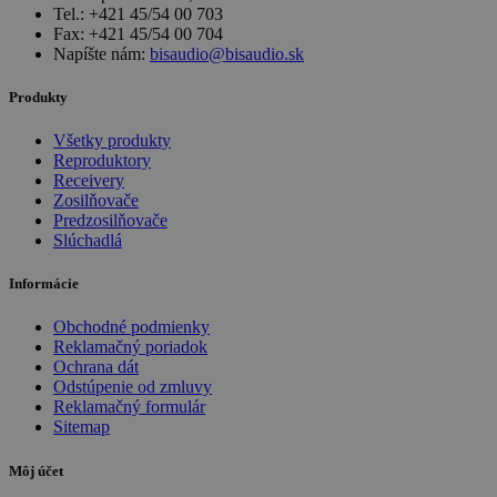
Tel.: +421 45/54 00 703
Fax: +421 45/54 00 704
Napíšte nám:
bisaudio@bisaudio.sk
Produkty
Všetky produkty
Reproduktory
Receivery
Zosilňovače
Predzosilňovače
Slúchadlá
Informácie
Obchodné podmienky
Reklamačný poriadok
Ochrana dát
Odstúpenie od zmluvy
Reklamačný formulár
Sitemap
Môj účet