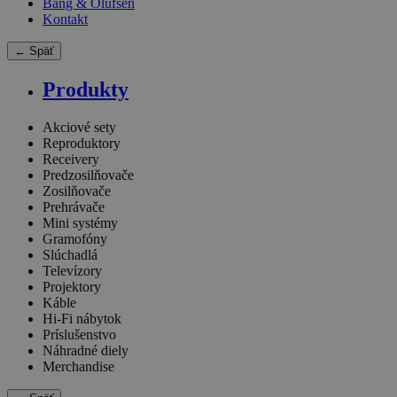
Bang & Olufsen
Kontakt
← Späť
Produkty
Akciové sety
Reproduktory
Receivery
Predzosilňovače
Zosilňovače
Prehrávače
Mini systémy
Gramofóny
Slúchadlá
Televízory
Projektory
Káble
Hi-Fi nábytok
Príslušenstvo
Náhradné diely
Merchandise