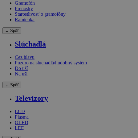
Gramofón
Prenosky
Starostlivosť o gramofóny
Ramienka
← Späť
Slúchadlá
Cez hlavu
Puzdro na slúchadlá/hudobný systém
Do uší
Na uši
← Späť
Televízory
LCD
Plasma
OLED
LED