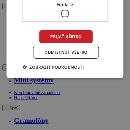
Funkcie
← Späť
Prehrávače
CD
SACD
PRIJAŤ VŠETKO
Blu-ray
Streamer
Tuner
ODMIETNUŤ VŠETKO
DVD
ZOBRAZIŤ PODROBNOSTI
← Späť
Mini systémy
Kombinované zariadenia
Heos / Home
← Späť
Gramofóny