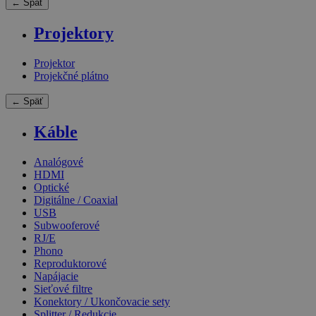
← Späť
Projektory
Projektor
Projekčné plátno
← Späť
Káble
Analógové
HDMI
Optické
Digitálne / Coaxial
USB
Subwooferové
RJ/E
Phono
Reproduktorové
Napájacie
Sieťové filtre
Konektory / Ukončovacie sety
Splitter / Redukcie