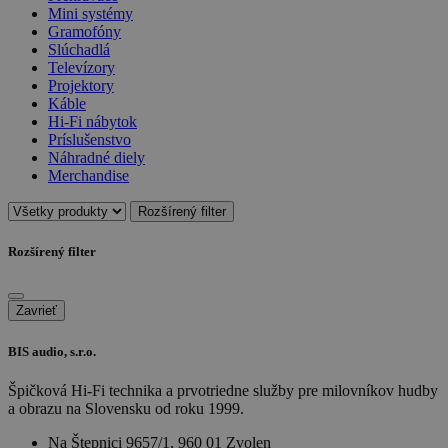
Mini systémy
Gramofóny
Slúchadlá
Televízory
Projektory
Káble
Hi-Fi nábytok
Príslušenstvo
Náhradné diely
Merchandise
Rozšírený filter
Rozšírený filter
Zavrieť
BIS audio, s.r.o.
Špičková Hi-Fi technika a prvotriedne služby pre milovníkov hudby
a obrazu na Slovensku od roku 1999.
Na Štepnici 9657/1, 960 01 Zvolen