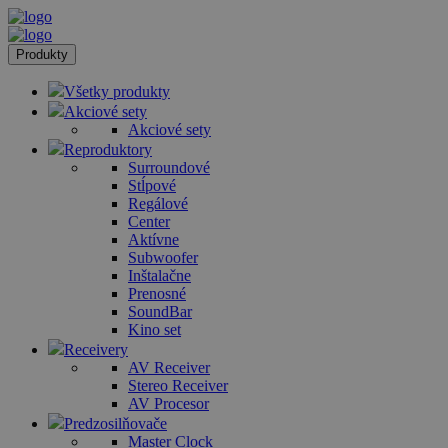
Produkty
Všetky produkty
Akciové sety
Akciové sety
Reproduktory
Surroundové
Stĺpové
Regálové
Center
Aktívne
Subwoofer
Inštalačne
Prenosné
SoundBar
Kino set
Receivery
AV Receiver
Stereo Receiver
AV Procesor
Predzosilňovače
Master Clock