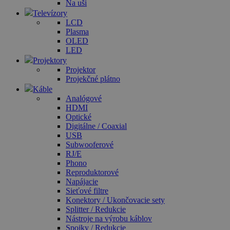
Na uši
Televízory
LCD
Plasma
OLED
LED
Projektory
Projektor
Projekčné plátno
Káble
Analógové
HDMI
Optické
Digitálne / Coaxial
USB
Subwooferové
RJ/E
Phono
Reproduktorové
Napájacie
Sieťové filtre
Konektory / Ukončovacie sety
Splitter / Redukcie
Nástroje na výrobu káblov
Spojky / Redukcie