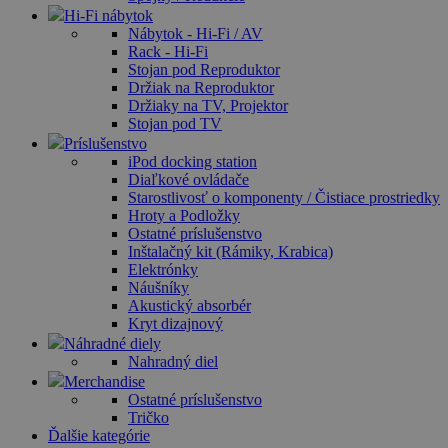
Hi-Fi nábytok
Nábytok - Hi-Fi / AV
Rack - Hi-Fi
Stojan pod Reproduktor
Držiak na Reproduktor
Držiaky na TV, Projektor
Stojan pod TV
Príslušenstvo
iPod docking station
Diaľkové ovládače
Starostlivosť o komponenty / Čistiace prostriedky
Hroty a Podložky
Ostatné príslušenstvo
Inštalačný kit (Rámiky, Krabica)
Elektrónky
Náušníky
Akustický absorbér
Kryt dizajnový
Náhradné diely
Nahradný diel
Merchandise
Ostatné príslušenstvo
Tričko
Ďalšie kategórie