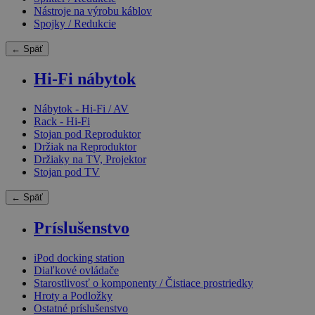
Nástroje na výrobu káblov
Spojky / Redukcie
← Späť
Hi-Fi nábytok
Nábytok - Hi-Fi / AV
Rack - Hi-Fi
Stojan pod Reproduktor
Držiak na Reproduktor
Držiaky na TV, Projektor
Stojan pod TV
← Späť
Príslušenstvo
iPod docking station
Diaľkové ovládače
Starostlivosť o komponenty / Čistiace prostriedky
Hroty a Podložky
Ostatné príslušenstvo