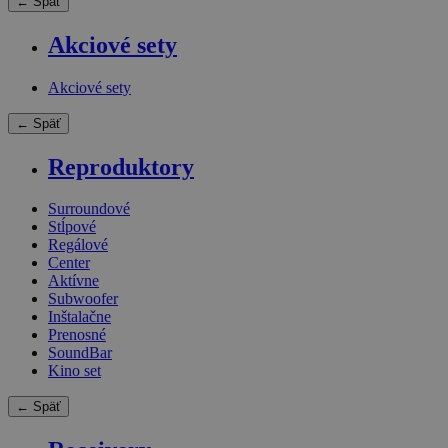
← Späť
Akciové sety
Akciové sety
← Späť
Reproduktory
Surroundové
Stĺpové
Regálové
Center
Aktívne
Subwoofer
Inštalačne
Prenosné
SoundBar
Kino set
← Späť