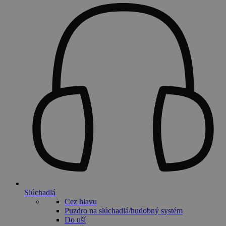
Slúchadlá
Cez hlavu
Puzdro na slúchadlá/hudobný systém
Do uší