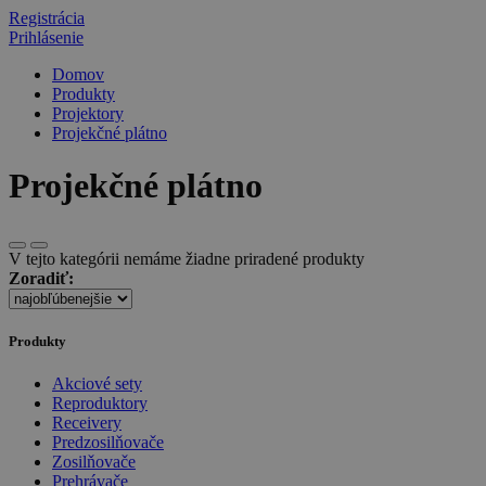
Registrácia
Prihlásenie
Domov
Produkty
Projektory
Projekčné plátno
Projekčné plátno
V tejto kategórii nemáme žiadne priradené produkty
Zoradiť:
Produkty
Akciové sety
Reproduktory
Receivery
Predzosilňovače
Zosilňovače
Prehrávače