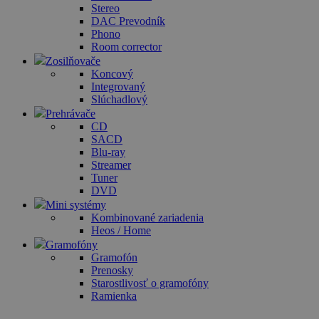
Stereo
DAC Prevodník
Phono
Room corrector
Zosilňovače
Koncový
Integrovaný
Slúchadlový
Prehrávače
CD
SACD
Blu-ray
Streamer
Tuner
DVD
Mini systémy
Kombinované zariadenia
Heos / Home
Gramofóny
Gramofón
Prenosky
Starostlivosť o gramofóny
Ramienka