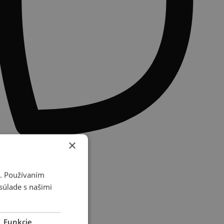
×
i. Používaním
súlade s našimi
Funkcie