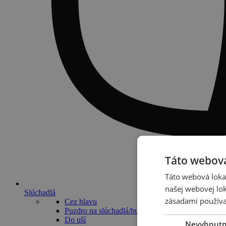
Táto webová
Táto webová lokal
našej webovej lok
Slúchadlá
zásadami používa
Cez hlavu
Puzdro na slúchadlá/hudobný systém
Do uší
Nevyhnut