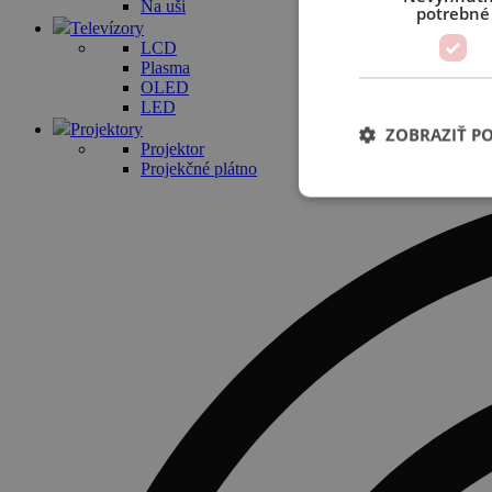
Na uši
potrebné
Televízory
LCD
Plasma
OLED
LED
Projektory
ZOBRAZIŤ P
Projektor
Projekčné plátno