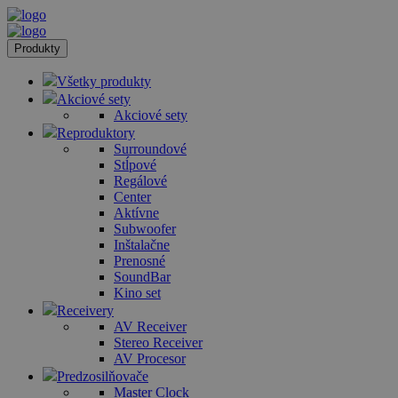
Produkty
Všetky produkty
Akciové sety
Akciové sety
Reproduktory
Surroundové
Stĺpové
Regálové
Center
Aktívne
Subwoofer
Inštalačne
Prenosné
SoundBar
Kino set
Receivery
AV Receiver
Stereo Receiver
AV Procesor
Predzosilňovače
Master Clock