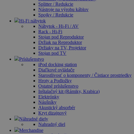
Splitter / Redukcie
Nástroje na výrobu káblov
Spojky / Redukcie
Hi-Fi nábytok
Nábytok - Hi-Fi / AV
Rack - Hi-Fi
Stojan pod Reproduktor
Držiak na Reproduktor
Držiaky na TV, Projektor
Stojan pod TV
Príslušenstvo
iPod docking station
Diaľkové ovládače
Starostlivosť o komponenty / Čistiace prostriedky
Hroty a Podložky
Ostatné príslušenstvo
Inštalačný kit (Rámiky, Krabica)
Elektrónky
Náušníky
Akustický absorbér
Kryt dizajnový
Náhradné diely
Nahradný diel
Merchandise