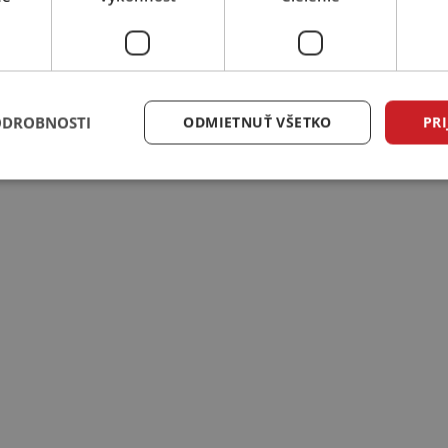
ODROBNOSTI
ODMIETNUŤ VŠETKO
PRI