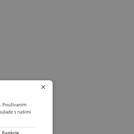
×
i. Používaním
súlade s našimi
Funkcie