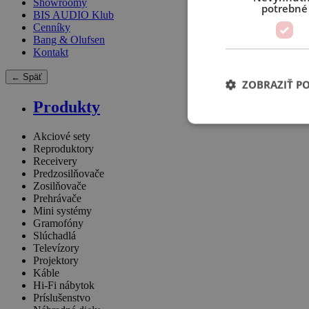
Showroomy
potrebné
BIS AUDIO Klub
Cenníky
Bang & Olufsen
Kontakt
← Späť
ZOBRAZIŤ P
Produkty
Akciové sety
Reproduktory
Receivery
Predzosilňovače
Zosilňovače
Prehrávače
Mini systémy
Gramofóny
Slúchadlá
Televízory
Projektory
Káble
Hi-Fi nábytok
Príslušenstvo