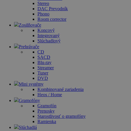
Stereo
DAC Prevodník
Phono
Room corrector
Zosilňovače
Koncový
Integrovaný
Slúchadlový
Prehrávače
CD
SACD
Blu-ray
Streamer
Tuner
DVD
Mini systémy
Kombinované zariadenia
Heos / Home
Gramofóny
Gramofón
Prenosky
Starostlivosť o gramofóny
Ramienka
Slúchadlá