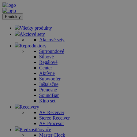
Produkty
Všetky produkty
Akciové sety
Akciové sety
Reproduktory
Surroundové
Stĺpové
Regálové
Center
Aktívne
Subwoofer
Inštalačne
Prenosné
SoundBar
Kino set
Receivery
AV Receiver
Stereo Receiver
AV Procesor
Predzosilňovače
Master Clock