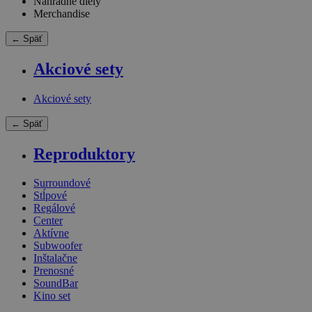
Náhradné diely
Merchandise
← Späť
Akciové sety
Akciové sety
← Späť
Reproduktory
Surroundové
Stĺpové
Regálové
Center
Aktívne
Subwoofer
Inštalačne
Prenosné
SoundBar
Kino set