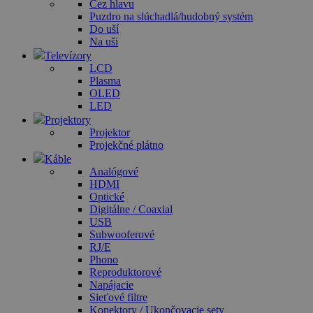
Cez hlavu
Puzdro na slúchadlá/hudobný systém
Do uší
Na uši
Televízory
LCD
Plasma
OLED
LED
Projektory
Projektor
Projekčné plátno
Káble
Analógové
HDMI
Optické
Digitálne / Coaxial
USB
Subwooferové
RJ/E
Phono
Reproduktorové
Napájacie
Sieťové filtre
Konektory / Ukončovacie sety