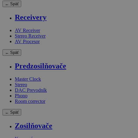
← Späť
Receivery
AV Receiver
Stereo Receiver
AV Procesor
← Späť
Predzosilňovače
Master Clock
Stereo
DAC Prevodník
Phono
Room corrector
← Späť
Zosilňovače