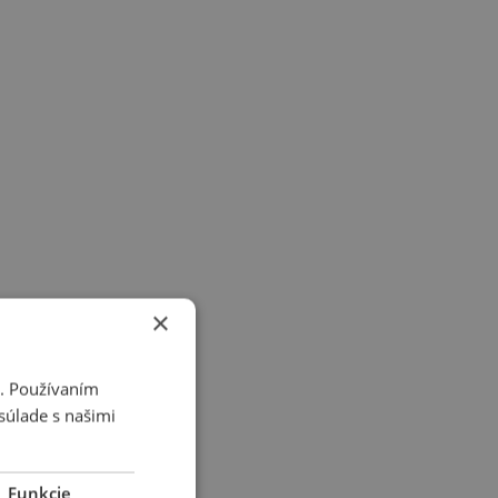
×
i. Používaním
súlade s našimi
Funkcie