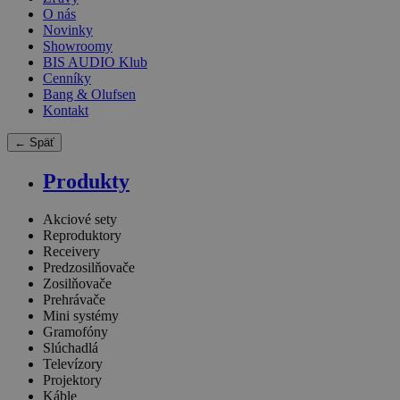
O nás
Novinky
Showroomy
BIS AUDIO Klub
Cenníky
Bang & Olufsen
Kontakt
← Späť
Produkty
Akciové sety
Reproduktory
Receivery
Predzosilňovače
Zosilňovače
Prehrávače
Mini systémy
Gramofóny
Slúchadlá
Televízory
Projektory
Káble