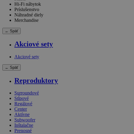
Hi-Fi nábytok
Príslušenstvo
Náhradné diely
Merchandise
← Späť
Akciové sety
Akciové sety
← Späť
Reproduktory
Surroundové
Stĺpové
Regálové
Center
Aktívne
Subwoofer
Inštalačne
Prenosné