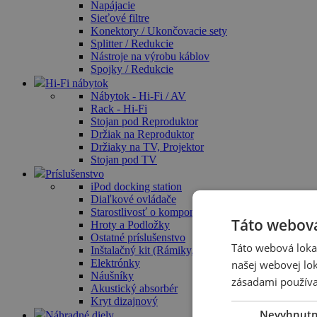
Napájacie
Sieťové filtre
Konektory / Ukončovacie sety
Splitter / Redukcie
Nástroje na výrobu káblov
Spojky / Redukcie
Hi-Fi nábytok
Nábytok - Hi-Fi / AV
Rack - Hi-Fi
Stojan pod Reproduktor
Držiak na Reproduktor
Držiaky na TV, Projektor
Stojan pod TV
Príslušenstvo
iPod docking station
Diaľkové ovládače
Starostlivosť o komponenty / Čistiace prostriedky
Táto webová
Hroty a Podložky
Ostatné príslušenstvo
Táto webová lokal
Inštalačný kit (Rámiky, Krabica)
Elektrónky
našej webovej lok
Náušníky
zásadami používa
Akustický absorbér
Kryt dizajnový
Nevyhnut
Náhradné diely