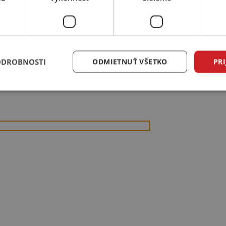
ODROBNOSTI
ODMIETNUŤ VŠETKO
PRI