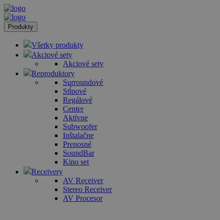
Produkty
Všetky produkty
Akciové sety
Akciové sety
Reproduktory
Surroundové
Stĺpové
Regálové
Center
Aktívne
Subwoofer
Inštalačne
Prenosné
SoundBar
Kino set
Receivery
AV Receiver
Stereo Receiver
AV Procesor