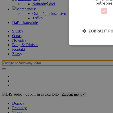
potrebné
Nahradný diel
Merchandise
Ostatné príslušenstvo
Tričko
Ďalšie kategórie
ZOBRAZIŤ P
Služby
O nás
Novinky
Bang & Olufsen
Kontakt
Zľavy
Zatvoriť menu
✕
Domov
Produkty
Zľavy