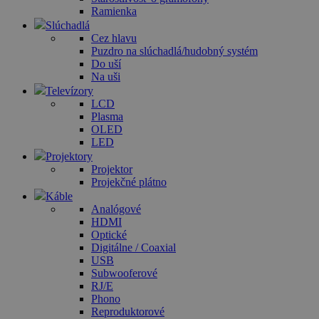
Ramienka
Slúchadlá
Cez hlavu
Puzdro na slúchadlá/hudobný systém
Do uší
Na uši
Televízory
LCD
Plasma
OLED
LED
Projektory
Projektor
Projekčné plátno
Káble
Analógové
HDMI
Optické
Digitálne / Coaxial
USB
Subwooferové
RJ/E
Phono
Reproduktorové