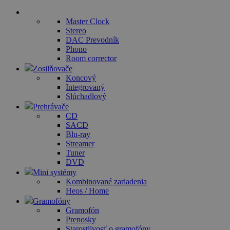
Master Clock
Stereo
DAC Prevodník
Phono
Room corrector
Zosilňovače
Koncový
Integrovaný
Slúchadlový
Prehrávače
CD
SACD
Blu-ray
Streamer
Tuner
DVD
Mini systémy
Kombinované zariadenia
Heos / Home
Gramofóny
Gramofón
Prenosky
Starostlivosť o gramofóny