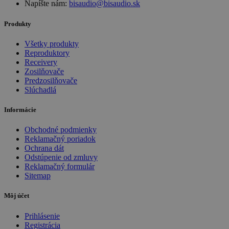
Napíšte nám:
bisaudio@bisaudio.sk
Produkty
Všetky produkty
Reproduktory
Receivery
Zosilňovače
Predzosilňovače
Slúchadlá
Informácie
Obchodné podmienky
Reklamačný poriadok
Ochrana dát
Odstúpenie od zmluvy
Reklamačný formulár
Sitemap
Môj účet
Prihlásenie
Registrácia