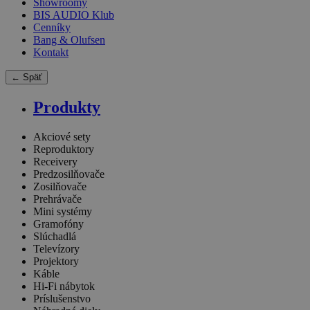
Showroomy
BIS AUDIO Klub
Cenníky
Bang & Olufsen
Kontakt
← Späť
Produkty
Akciové sety
Reproduktory
Receivery
Predzosilňovače
Zosilňovače
Prehrávače
Mini systémy
Gramofóny
Slúchadlá
Televízory
Projektory
Káble
Hi-Fi nábytok
Príslušenstvo