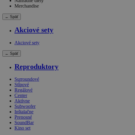
Náhradné diely
Merchandise
← Späť
Akciové sety
Akciové sety
← Späť
Reproduktory
Surroundové
Stĺpové
Regálové
Center
Aktívne
Subwoofer
Inštalačne
Prenosné
SoundBar
Kino set