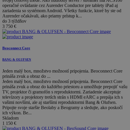
svojej cenovej triede. Ako hudobný server / streamer má ACS100
operačné ovládanie cez Aurender Conductor pre tablety iPad aj
zariadenia so systémom Android. Všetky funkcie, ktoré by ste od
Aurender očakávali, ako priamy prístup k...
do 3 týždňov
3 750
€
Beoconnect Core
BANG & OLUFSEN
Jeden malý box, množstvo možností pripojenia. Beoconnect Core
prináša zvuk a obraz do ...
Jeden malý box, množstvo možností pripojenia. Beoconnect Core
prináša zvuk a obraz do každého priestoru a umožňuje prepojiť vašu
TV, projektor či gramofón s reproduktormi. Zariadenie akceptuje
televízory a projektory tretích strán s HDMI eARC a prepája ich s
vašimi novšími, ale aj staršími reproduktormi Bang & Olufsen.
Pripojte svoje staršie Beolaby a Beogramy a sledujte, ako poskočí
ich výkon. Be...
Skladom
1 150
€