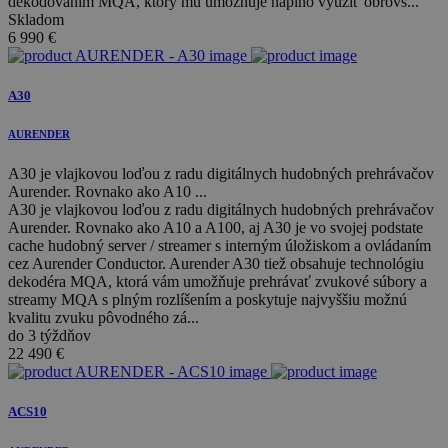
dekódovaním MQA, ktorý mu umožňuje naplno využiť obrovs...
Skladom
6 990
€
A30
AURENDER
A30 je vlajkovou loďou z radu digitálnych hudobných prehrávačov
Aurender. Rovnako ako A10 ...
A30 je vlajkovou loďou z radu digitálnych hudobných prehrávačov
Aurender. Rovnako ako A10 a A100, aj A30 je vo svojej podstate
cache hudobný server / streamer s interným úložiskom a ovládaním
cez Aurender Conductor. Aurender A30 tiež obsahuje technológiu
dekodéra MQA, ktorá vám umožňuje prehrávať zvukové súbory a
streamy MQA s plným rozlíšením a poskytuje najvyššiu možnú
kvalitu zvuku pôvodného zá...
do 3 týždňov
22 490
€
ACS10