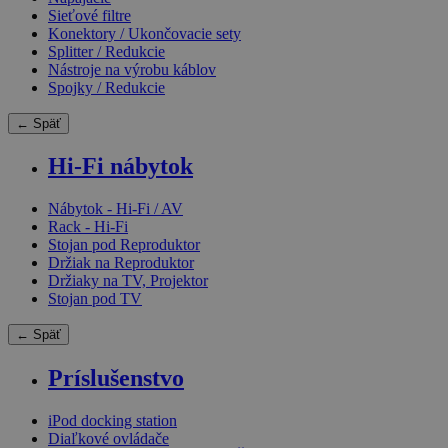
Sieťové filtre
Konektory / Ukončovacie sety
Splitter / Redukcie
Nástroje na výrobu káblov
Spojky / Redukcie
← Späť
Hi-Fi nábytok
Nábytok - Hi-Fi / AV
Rack - Hi-Fi
Stojan pod Reproduktor
Držiak na Reproduktor
Držiaky na TV, Projektor
Stojan pod TV
← Späť
Príslušenstvo
iPod docking station
Diaľkové ovládače