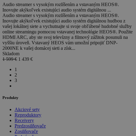
Audio streamer s vysokým rozlíšením a vstavaným HEOS®.
Inovujte akýkoľvek existujúci audio systém digitálnou ...
Audio streamer s vysokým rozlíšením a vstavaným HEOS®.
Inovujte akýkoľvek existujúci audio systém digitálnou hudbou z
vašej lokálnej siete a vychutnajte si svoje obľúbené hudobné služby
online streamingu pomocou vstavanej technológie HEOS®. Použite
HDMI ARC, aby ste svoj televízny a filmový zážitok posunuli na
vyššiu úroveň. Vstavaný HEOS vám umožní pripojiť DNP-
2000NE k vašej domácej sieti a získ...
Skladom
1 599 €
1 439
€
1
2
3
Produkty
Akciové sety
Reproduktory
Receivery
Predzosilňovače
Zosilňovače