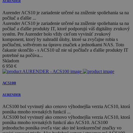
AURENDER
Aurender ACS10 je zariadenie určené na zníženie spoliehania sa na
počítač a ďalšie ...
Aurender ACS10 je zariadenie určené na zníženie spoliehania sa na
počítač a ďalšie produkty IT, ktoré podporujú váš digitálny zvukový
systém. Pre Aurender bolo vždy cieľom vyvinúť zvukový
komponent, ktorý by nahradil úlohy, ktoré sa zvyčajne robia s
počítačmi, softvérom na úpravu značiek a jednotkami NAS. Toto
čakanie skončilo - s ACS10 už nie sú počítače a ďalšie produkty IT
potrebné na počúva...
Skladom
6 950
€
ACS100
AURENDER
ACS100 bol vyvinutý ako cenovo výhodnejšia verzia ACS10, ktorá
ponúka mnoho rovnakých funkcií ...
ACS100 bol vyvinutý ako cenovo výhodnejšia verzia ACS10, ktorá
ponúka mnoho rovnakých funkcií ako ACS10. ACS100
jednoducho ponúka oveľa viac ako iné konkurenčné značky vo