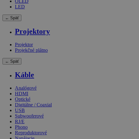
OLED
LED
← Späť
Projektory
Projektor
Projekčné plátno
← Späť
Káble
Analógové
HDMI
Optické
Digitálne / Coaxial
USB
Subwooferové
RJ/E
Phono
Reproduktorové
Napájacie