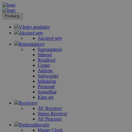
Produkty
Všetky produkty
Akciové sety
Akciové sety
Reproduktory
Surroundové
Stĺpové
Regálové
Center
Aktívne
Subwoofer
Inštalačne
Prenosné
SoundBar
Kino set
Receivery
AV Receiver
Stereo Receiver
AV Procesor
Predzosilňovače
Master Clock