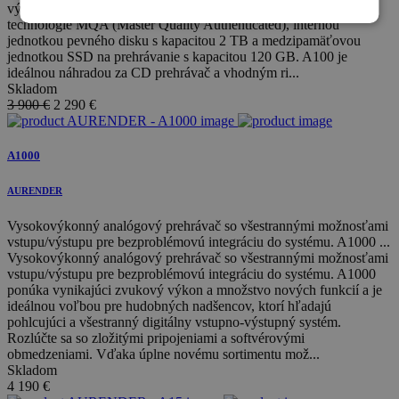
výkonným digitálno-analógovým prevodníkom s podporou
technológie MQA (Master Quality Authenticated), internou
jednotkou pevného disku s kapacitou 2 TB a medzipamäťovou
jednotkou SSD na prehrávanie s kapacitou 120 GB. A100 je
ideálnou náhradou za CD prehrávač a vhodným ri...
Skladom
3 900 €
2 290
€
A1000
AURENDER
Vysokovýkonný analógový prehrávač so všestrannými možnosťami
vstupu/výstupu pre bezproblémovú integráciu do systému. A1000 ...
Vysokovýkonný analógový prehrávač so všestrannými možnosťami
vstupu/výstupu pre bezproblémovú integráciu do systému. A1000
ponúka vynikajúci zvukový výkon a množstvo nových funkcií a je
ideálnou voľbou pre hudobných nadšencov, ktorí hľadajú
pohlcujúci a všestranný digitálny vstupno-výstupný systém.
Rozlúčte sa so zložitými pripojeniami a softvérovými
obmedzeniami. Vďaka úplne novému sortimentu mož...
Skladom
4 190
€