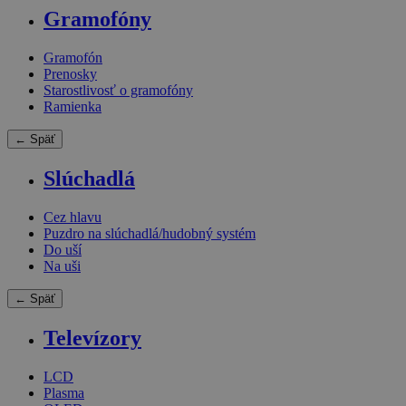
Gramofóny
Gramofón
Prenosky
Starostlivosť o gramofóny
Ramienka
← Späť
Slúchadlá
Cez hlavu
Puzdro na slúchadlá/hudobný systém
Do uší
Na uši
← Späť
Televízory
LCD
Plasma