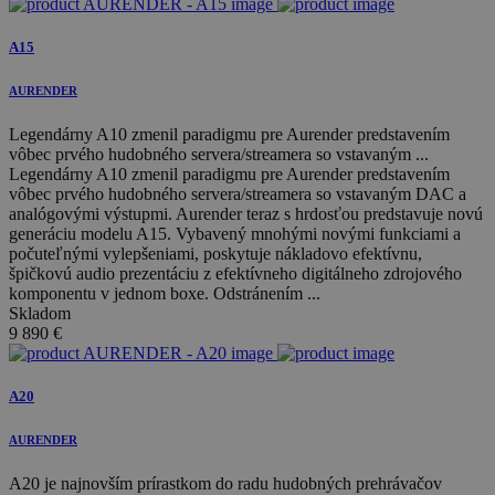
A15
AURENDER
Legendárny A10 zmenil paradigmu pre Aurender predstavením
vôbec prvého hudobného servera/streamera so vstavaným ...
Legendárny A10 zmenil paradigmu pre Aurender predstavením
vôbec prvého hudobného servera/streamera so vstavaným DAC a
analógovými výstupmi. Aurender teraz s hrdosťou predstavuje novú
generáciu modelu A15. Vybavený mnohými novými funkciami a
počuteľnými vylepšeniami, poskytuje nákladovo efektívnu,
špičkovú audio prezentáciu z efektívneho digitálneho zdrojového
komponentu v jednom boxe. Odstránením ...
Skladom
9 890
€
A20
AURENDER
A20 je najnovším prírastkom do radu hudobných prehrávačov