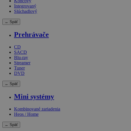
Koncový
Integrovaný
Slúchadlový
← Späť
Prehrávače
CD
SACD
Blu-ray
Streamer
Tuner
DVD
← Späť
Mini systémy
Kombinované zariadenia
Heos / Home
← Späť