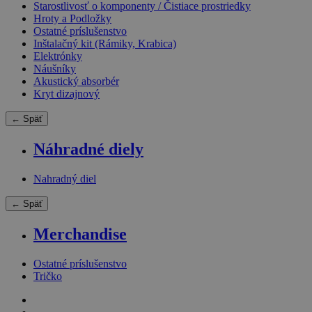
Starostlivosť o komponenty / Čistiace prostriedky
Hroty a Podložky
Ostatné príslušenstvo
Inštalačný kit (Rámiky, Krabica)
Elektrónky
Náušníky
Akustický absorbér
Kryt dizajnový
← Späť
Náhradné diely
Nahradný diel
← Späť
Merchandise
Ostatné príslušenstvo
Tričko