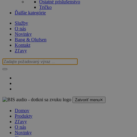
Ostatné príslušenstvo
Tričko
Ďalšie kategórie
Služby
O nás
Novinky
Bang & Olufsen
Kontakt
Zľavy
Zatvoriť menu
✕
Domov
Produkty
Zľavy
O nás
Novinky