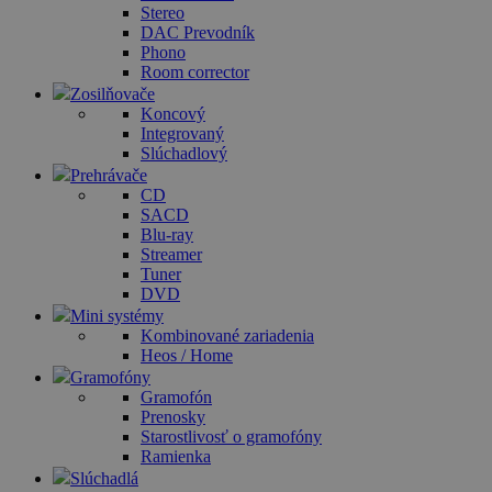
Stereo
DAC Prevodník
Phono
Room corrector
Zosilňovače
Koncový
Integrovaný
Slúchadlový
Prehrávače
CD
SACD
Blu-ray
Streamer
Tuner
DVD
Mini systémy
Kombinované zariadenia
Heos / Home
Gramofóny
Gramofón
Prenosky
Starostlivosť o gramofóny
Ramienka
Slúchadlá