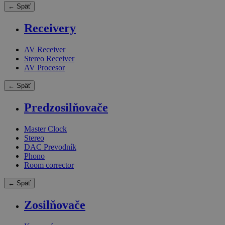
← Späť
Receivery
AV Receiver
Stereo Receiver
AV Procesor
← Späť
Predzosilňovače
Master Clock
Stereo
DAC Prevodník
Phono
Room corrector
← Späť
Zosilňovače