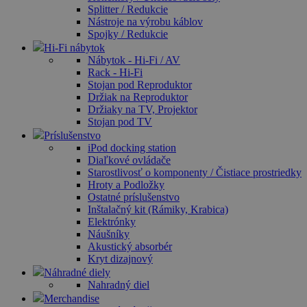
Splitter / Redukcie
Nástroje na výrobu káblov
Spojky / Redukcie
Hi-Fi nábytok
Nábytok - Hi-Fi / AV
Rack - Hi-Fi
Stojan pod Reproduktor
Držiak na Reproduktor
Držiaky na TV, Projektor
Stojan pod TV
Príslušenstvo
iPod docking station
Diaľkové ovládače
Starostlivosť o komponenty / Čistiace prostriedky
Hroty a Podložky
Ostatné príslušenstvo
Inštalačný kit (Rámiky, Krabica)
Elektrónky
Náušníky
Akustický absorbér
Kryt dizajnový
Náhradné diely
Nahradný diel
Merchandise