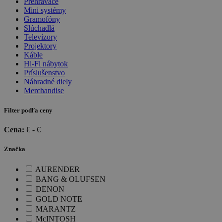
Prehrávače
Mini systémy
Gramofóny
Slúchadlá
Televízory
Projektory
Káble
Hi-Fi nábytok
Príslušenstvo
Náhradné diely
Merchandise
Filter podľa ceny
Cena:
€ -
€
Značka
AURENDER
BANG & OLUFSEN
DENON
GOLD NOTE
MARANTZ
McINTOSH