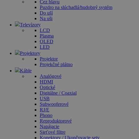
Cez hlavu
Puzdro na slúchadlá/hudobný systém
Do uší
Na uši
Televízory
LCD
Plasma
OLED
LED
Projektory
Projektor
Projekčné plátno
Káble
Analógové
HDMI
Optické
Digitálne / Coaxial
USB
Subwooferové
RJ/E
Phono
Reproduktorové
Napájacie
Sieťové filtre
Konektory / Ukončovacie sety