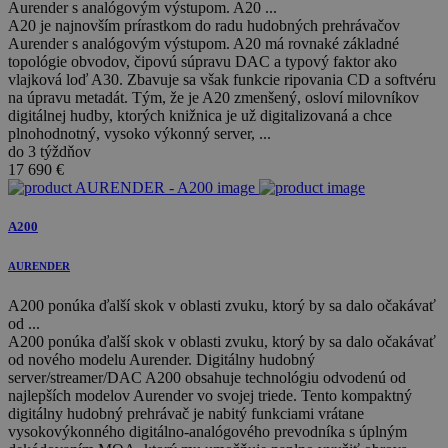
Aurender s analógovým výstupom. A20 ...
A20 je najnovším prírastkom do radu hudobných prehrávačov
Aurender s analógovým výstupom. A20 má rovnaké základné
topológie obvodov, čipovú súpravu DAC a typový faktor ako
vlajková loď A30. Zbavuje sa však funkcie ripovania CD a softvéru
na úpravu metadát. Tým, že je A20 zmenšený, osloví milovníkov
digitálnej hudby, ktorých knižnica je už digitalizovaná a chce
plnohodnotný, vysoko výkonný server, ...
do 3 týždňov
17 690
€
A200
AURENDER
A200 ponúka ďalší skok v oblasti zvuku, ktorý by sa dalo očakávať
od ...
A200 ponúka ďalší skok v oblasti zvuku, ktorý by sa dalo očakávať
od nového modelu Aurender. Digitálny hudobný
server/streamer/DAC A200 obsahuje technológiu odvodenú od
najlepších modelov Aurender vo svojej triede. Tento kompaktný
digitálny hudobný prehrávač je nabitý funkciami vrátane
vysokovýkonného digitálno-analógového prevodníka s úplným