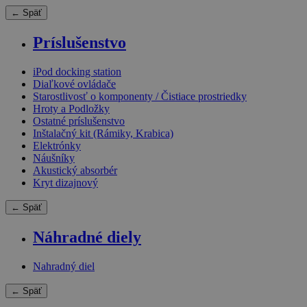
← Späť
Príslušenstvo
iPod docking station
Diaľkové ovládače
Starostlivosť o komponenty / Čistiace prostriedky
Hroty a Podložky
Ostatné príslušenstvo
Inštalačný kit (Rámiky, Krabica)
Elektrónky
Náušníky
Akustický absorbér
Kryt dizajnový
← Späť
Náhradné diely
Nahradný diel
← Späť