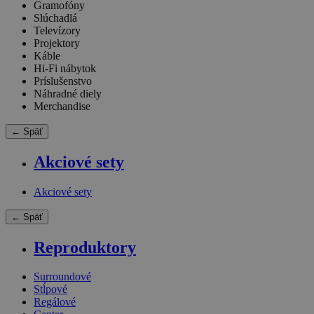
Gramofóny
Slúchadlá
Televízory
Projektory
Káble
Hi-Fi nábytok
Príslušenstvo
Náhradné diely
Merchandise
← Späť
Akciové sety
Akciové sety
← Späť
Reproduktory
Surroundové
Stĺpové
Regálové