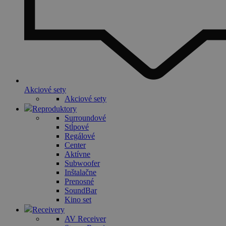
Akciové sety
Akciové sety
Reproduktory
Surroundové
Stĺpové
Regálové
Center
Aktívne
Subwoofer
Inštalačne
Prenosné
SoundBar
Kino set
Receivery
AV Receiver