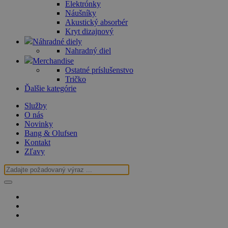
Elektrónky
Náušníky
Akustický absorbér
Kryt dizajnový
Náhradné diely
Nahradný diel
Merchandise
Ostatné príslušenstvo
Tričko
Ďalšie kategórie
Služby
O nás
Novinky
Bang & Olufsen
Kontakt
Zľavy