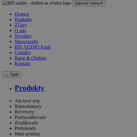
Zatvoriť menu
✕
Domov
Produkty
Zľavy
O nás
Novinky
Showroomy
BIS AUDIO Klub
Cenníky
Bang & Olufsen
Kontakt
← Späť
Produkty
Akciové sety
Reproduktory
Receivery
Predzosilňovače
Zosilňovače
Prehrávače
Mini systémy