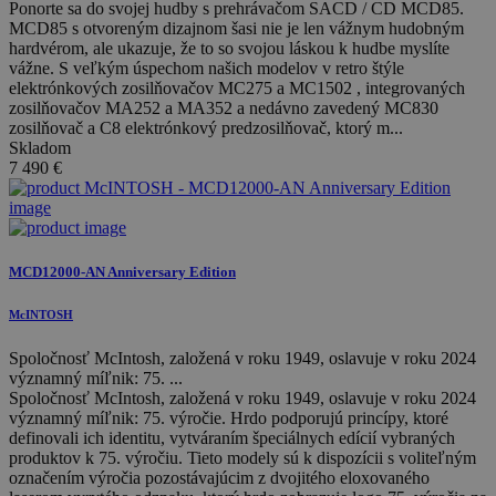
Ponorte sa do svojej hudby s prehrávačom SACD / CD MCD85.
MCD85 s otvoreným dizajnom šasi nie je len vážnym hudobným
hardvérom, ale ukazuje, že to so svojou láskou k hudbe myslíte
vážne. S veľkým úspechom našich modelov v retro štýle
elektrónkových zosilňovačov MC275 a MC1502 , integrovaných
zosilňovačov MA252 a MA352 a nedávno zavedený MC830
zosilňovač a C8 elektrónkový predzosilňovač, ktorý m...
Skladom
7 490
€
MCD12000-AN Anniversary Edition
McINTOSH
Spoločnosť McIntosh, založená v roku 1949, oslavuje v roku 2024
významný míľnik: 75. ...
Spoločnosť McIntosh, založená v roku 1949, oslavuje v roku 2024
významný míľnik: 75. výročie. Hrdo podporujú princípy, ktoré
definovali ich identitu, vytváraním špeciálnych edícií vybraných
produktov k 75. výročiu. Tieto modely sú k dispozícii s voliteľným
označením výročia pozostávajúcim z dvojitého eloxovaného