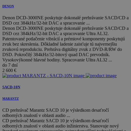
DENON
Denon DCD-3000NE poskytuje dokonalé prehrávanie SACD/CD a
DSD cez 384kHz/32-bit DAC a spracovanie ...
Denon DCD-3000NE poskytuje dokonalé prehrávanie SACD/CD a
DSD cez 384kHz/32-bit DAC a spracovanie Ultra AL32.
Patentované potlačenie vibrácií a prémiové komponenty poskytujú
zvuk bez skreslenia. Dôkladné ladenie zaisťuje tú najvernejšiu
zvukovú reprodukciu. Prehráva digitálny zvuk z DVD-R/RW do
DSD. Pokročilý 384kHz/32-bitový quad DAC prevodník.
Vysokovýkonné hlavné hodiny. Spracovanie Ultra AL32 ...
do 7 dní
2 600
€
SACD-10N
MARANTZ
CD prehrávač Marantz SACD 10 je výsledkom desaťročí
odborných znalostí v oblasti audio ...
CD prehrávač Marantz SACD 10 je výsledkom desaťročí
odborných znalostí v oblasti audio inžinierstva. Stanovuje nový