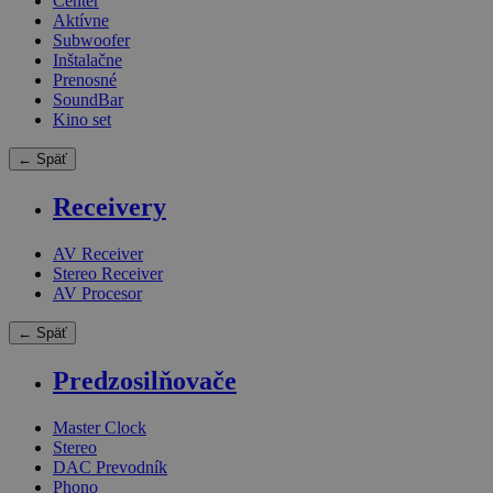
Center
Aktívne
Subwoofer
Inštalačne
Prenosné
SoundBar
Kino set
← Späť
Receivery
AV Receiver
Stereo Receiver
AV Procesor
← Späť
Predzosilňovače
Master Clock
Stereo
DAC Prevodník
Phono