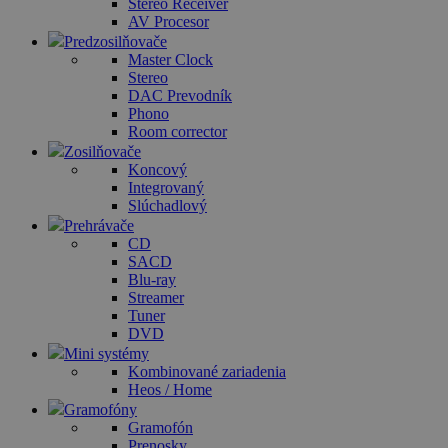
Stereo Receiver
AV Procesor
Predzosilňovače
Master Clock
Stereo
DAC Prevodník
Phono
Room corrector
Zosilňovače
Koncový
Integrovaný
Slúchadlový
Prehrávače
CD
SACD
Blu-ray
Streamer
Tuner
DVD
Mini systémy
Kombinované zariadenia
Heos / Home
Gramofóny
Gramofón
Prenosky