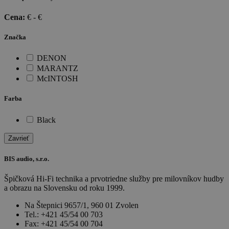
Cena:
€ -
€
Značka
DENON
MARANTZ
McINTOSH
Farba
Black
Zavrieť
BIS audio, s.r.o.
Špičková Hi-Fi technika a prvotriedne služby pre milovníkov hudby
a obrazu na Slovensku od roku 1999.
Na Štepnici 9657/1, 960 01 Zvolen
Tel.: +421 45/54 00 703
Fax: +421 45/54 00 704