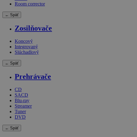
Room corrector
← Späť
Zosilňovače
Koncový
Integrovaný
Slúchadlový
← Späť
Prehrávače
CD
SACD
Blu-ray
Streamer
Tuner
DVD
← Späť