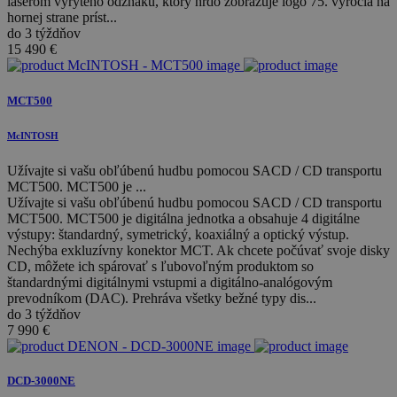
laserom vyrytého odznaku, ktorý hrdo zobrazuje logo 75. výročia na
hornej strane príst...
do 3 týždňov
15 490
€
MCT500
McINTOSH
Užívajte si vašu obľúbenú hudbu pomocou SACD / CD transportu
MCT500. MCT500 je ...
Užívajte si vašu obľúbenú hudbu pomocou SACD / CD transportu
MCT500. MCT500 je digitálna jednotka a obsahuje 4 digitálne
výstupy: štandardný, symetrický, koaxiálný a optický výstup.
Nechýba exkluzívny konektor MCT. Ak chcete počúvať svoje disky
CD, môžete ich spárovať s ľubovoľným produktom so
štandardnými digitálnymi vstupmi a digitálno-analógovým
prevodníkom (DAC). Prehráva všetky bežné typy dis...
do 3 týždňov
7 990
€
DCD-3000NE