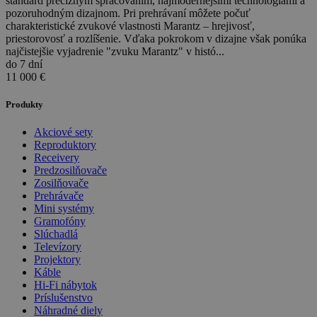
štandard precíznym spracovaním, najmodernejšími technológiami a
pozoruhodným dizajnom. Pri prehrávaní môžete počuť
charakteristické zvukové vlastnosti Marantz – hrejivosť,
priestorovosť a rozlíšenie. Vďaka pokrokom v dizajne však ponúka
najčistejšie vyjadrenie "zvuku Marantz" v histó...
do 7 dní
11 000
€
Produkty
Akciové sety
Reproduktory
Receivery
Predzosilňovače
Zosilňovače
Prehrávače
Mini systémy
Gramofóny
Slúchadlá
Televízory
Projektory
Káble
Hi-Fi nábytok
Príslušenstvo
Náhradné diely