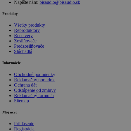
Napíšte nám:
bisaudio@bisaudio.sk
Produkty
Všetky produkty
Reproduktory
Receivery
Zosilňovače
Predzosilňovače
Slúchadlá
Informácie
Obchodné podmienky
Reklamačný poriadok
Ochrana dát
Odstúpenie od zmluvy
Reklamačný formulár
Sitemap
Môj účet
Prihlásenie
Registrácia