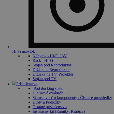
Hi-Fi nábytok
Nábytok - Hi-Fi / AV
Rack - Hi-Fi
Stojan pod Reproduktor
Držiak na Reproduktor
Držiaky na TV, Projektor
Stojan pod TV
Príslušenstvo
iPod docking station
Diaľkové ovládače
Starostlivosť o komponenty / Čistiace prostriedky
Hroty a Podložky
Ostatné príslušenstvo
Inštalačný kit (Rámiky, Krabica)