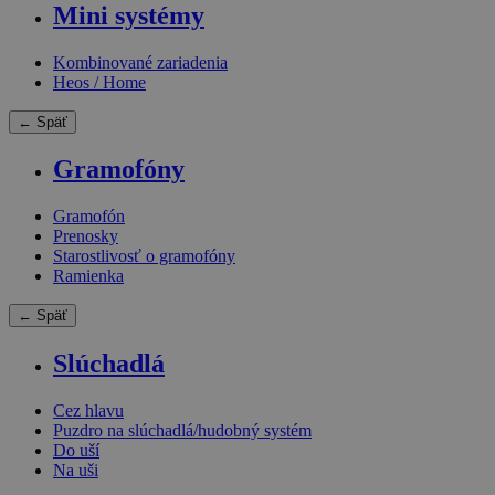
Mini systémy
Kombinované zariadenia
Heos / Home
← Späť
Gramofóny
Gramofón
Prenosky
Starostlivosť o gramofóny
Ramienka
← Späť
Slúchadlá
Cez hlavu
Puzdro na slúchadlá/hudobný systém
Do uší
Na uši