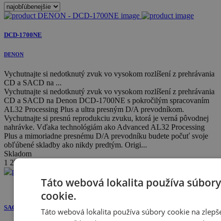
DCD-1700NE
DENON
Vychutnajte si nedotknutý zvuk vo vysokom rozlíšení z prehrávania
CD a SACD na ...
Vychutnajte si nedotknutý zvuk vo vysokom rozlíšení z prehrávania
CD a SACD na Denon DCD-1700NE s pokročilým spracovaním
AL32 Processing Plus a ultra presným D/A prevodníkom.
Vychutnajte si presnú reprodukciu zvuku, ktorá je verná pôvodnej
nahrávke. Vďaka technológiám ako Advanced AL32 Processing
Plus a mimoriadne presnému D/A prevodníku budete počuť svoje
obľúbené skladby ako nikdy predtým. Origi...
Skladom
1 229
€
Táto webová lokalita používa súbory
Akcia
cookie.
SACD30N
Táto webová lokalita používa súbory cookie na zlepš