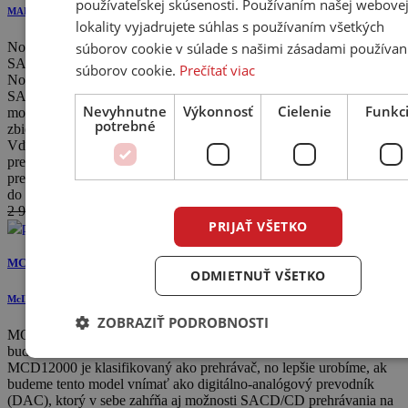
používateľskej skúsenosti. Používaním našej webove
MARANTZ
lokality vyjadrujete súhlas s používaním všetkých
súborov cookie v súlade s našimi zásadami používan
Nový SACD 30n je sieťový zvukový streamer a SACD prehrávač
SACD a bol ...
súborov cookie.
Prečítať viac
Nový SACD 30n je sieťový zvukový streamer a SACD prehrávač
SACD a bol skonštruovaný tak, aby vyhovoval požiadavkám
Nevyhnutne
Výkonnosť
Cielenie
Funkc
moderného hudobného nadšenca, ktorý chce prístup k existujúcim
potrebné
zbierkam súborov, ale aj k popredným streamovacím službám.
Vďaka vstavanej platforme HEOS kombinuje SACD30n prémiový
prehrávač CD / SACD s rozbočovačom pre digitálne zdroje, s
prevodníkom USB-DAC a so vstavaným predzosilňo...
do 7 dní
2 990 €
2 855
€
PRIJAŤ VŠETKO
MCD12000
ODMIETNUŤ VŠETKO
McINTOSH
ZOBRAZIŤ PODROBNOSTI
MCD12000 je klasifikovaný ako prehrávač, no lepšie urobíme, ak
budeme tento model vnímať ...
MCD12000 je klasifikovaný ako prehrávač, no lepšie urobíme, ak
budeme tento model vnímať ako digitálno-analógový prevodník
(DAC), ktorý v sebe zahŕňa aj možnosti SACD/CD prehrávania na