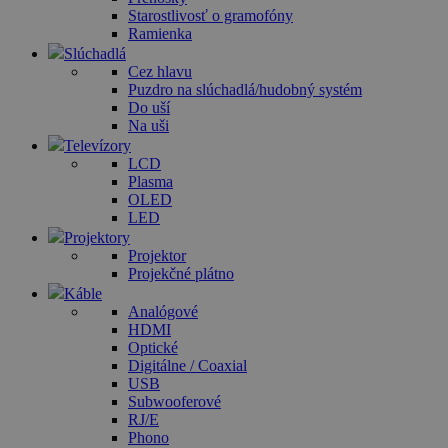
Starostlivosť o gramofóny
Ramienka
Slúchadlá
Cez hlavu
Puzdro na slúchadlá/hudobný systém
Do uší
Na uši
Televízory
LCD
Plasma
OLED
LED
Projektory
Projektor
Projekčné plátno
Káble
Analógové
HDMI
Optické
Digitálne / Coaxial
USB
Subwooferové
RJ/E
Phono