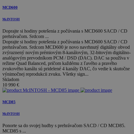
MCD600
McINTOSH
Doprajte si hodiny potešenia z počúvania s MCD600 SACD / CD
prehrávačom. Srdcom ...
Doprajte si hodiny potešenia z počúvania s MCD600 SACD / CD
prehrávačom. Srdcom MCD600 je novo navrhnutý digitálny obvod
zvýraznený novým prémiovým 8-kanálovým, 32-bitovým digitálno-
analógovým prevodníkom PCM / DSD (DAC). DAC sa používa v
režime Quad Balanced, pričom každému z ľavého a pravého
zvukového kanálu sú pridelené 4 kanály DAC, čo vedie k skutočne
výnimočnej reprodukcii zvuku. Všetky sign...
Skladom
10 990
€
MCD85
McINTOSH
Ponorte sa do svojej hudby s prehrávačom SACD / CD MCD85.
MCD85 s ...