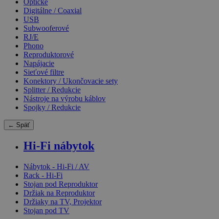
Optické
Digitálne / Coaxial
USB
Subwooferové
RJ/E
Phono
Reproduktorové
Napájacie
Sieťové filtre
Konektory / Ukončovacie sety
Splitter / Redukcie
Nástroje na výrobu káblov
Spojky / Redukcie
← Späť
Hi-Fi nábytok
Nábytok - Hi-Fi / AV
Rack - Hi-Fi
Stojan pod Reproduktor
Držiak na Reproduktor
Držiaky na TV, Projektor
Stojan pod TV