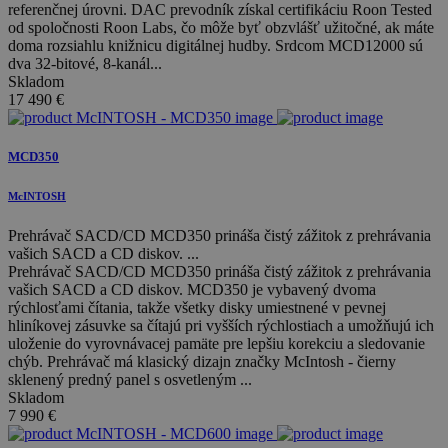
referenčnej úrovni. DAC prevodník získal certifikáciu Roon Tested
od spoločnosti Roon Labs, čo môže byť obzvlášť užitočné, ak máte
doma rozsiahlu knižnicu digitálnej hudby. Srdcom MCD12000 sú
dva 32-bitové, 8-kanál...
Skladom
17 490
€
MCD350
McINTOSH
Prehrávač SACD/CD MCD350 prináša čistý zážitok z prehrávania
vašich SACD a CD diskov. ...
Prehrávač SACD/CD MCD350 prináša čistý zážitok z prehrávania
vašich SACD a CD diskov. MCD350 je vybavený dvoma
rýchlosťami čítania, takže všetky disky umiestnené v pevnej
hliníkovej zásuvke sa čítajú pri vyšších rýchlostiach a umožňujú ich
uloženie do vyrovnávacej pamäte pre lepšiu korekciu a sledovanie
chýb. Prehrávač má klasický dizajn značky McIntosh - čierny
sklenený predný panel s osvetleným ...
Skladom
7 990
€