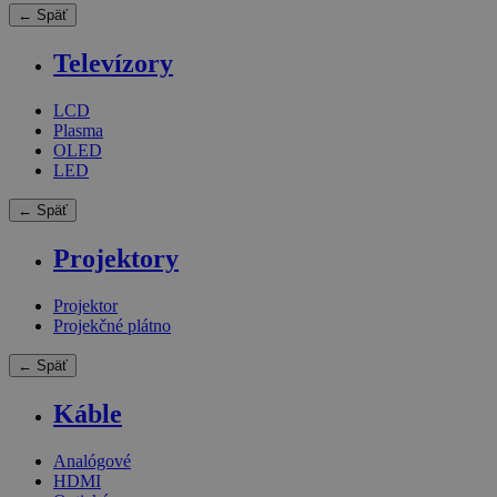
← Späť
Televízory
LCD
Plasma
OLED
LED
← Späť
Projektory
Projektor
Projekčné plátno
← Späť
Káble
Analógové
HDMI