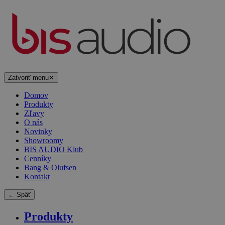
Zatvoriť menu
✕
Domov
Produkty
Zľavy
O nás
Novinky
Showroomy
BIS AUDIO Klub
Cenníky
Bang & Olufsen
Kontakt
← Späť
Produkty