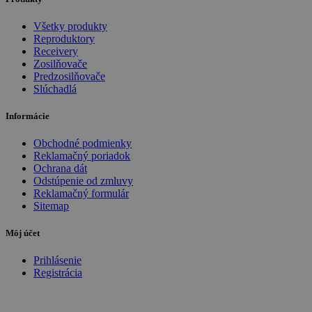
Všetky produkty
Reproduktory
Receivery
Zosilňovače
Predzosilňovače
Slúchadlá
Informácie
Obchodné podmienky
Reklamačný poriadok
Ochrana dát
Odstúpenie od zmluvy
Reklamačný formulár
Sitemap
Môj účet
Prihlásenie
Registrácia