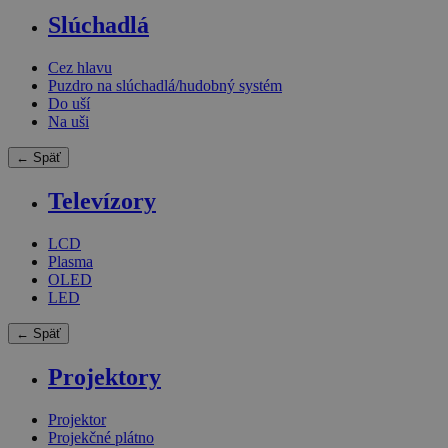
Slúchadlá
Cez hlavu
Puzdro na slúchadlá/hudobný systém
Do uší
Na uši
← Späť
Televízory
LCD
Plasma
OLED
LED
← Späť
Projektory
Projektor
Projekčné plátno