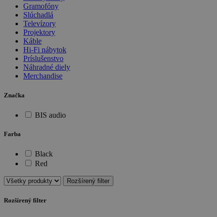
Gramofóny
Slúchadlá
Televízory
Projektory
Káble
Hi-Fi nábytok
Príslušenstvo
Náhradné diely
Merchandise
Značka
BIS audio
Farba
Black
Red
Rozšírený filter
Rozšírený filter