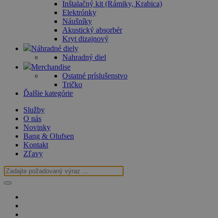
Inštalačný kit (Rámiky, Krabica)
Elektrónky
Náušníky
Akustický absorbér
Kryt dizajnový
Náhradné diely
Nahradný diel
Merchandise
Ostatné príslušenstvo
Tričko
Ďalšie kategórie
Služby
O nás
Novinky
Bang & Olufsen
Kontakt
Zľavy