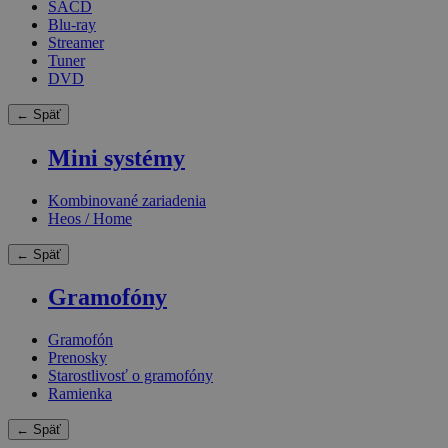
SACD
Blu-ray
Streamer
Tuner
DVD
← Späť
Mini systémy
Kombinované zariadenia
Heos / Home
← Späť
Gramofóny
Gramofón
Prenosky
Starostlivosť o gramofóny
Ramienka
← Späť