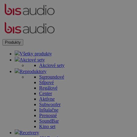
Produkty
Všetky produkty
Akciové sety
Akciové sety
Reproduktory
Surroundové
Stĺpové
Regálové
Center
Aktívne
Subwoofer
Inštalačne
Prenosné
SoundBar
Kino set
Receivery