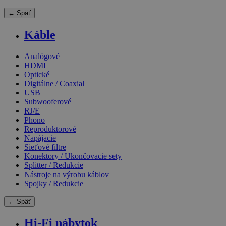
← Späť
Káble
Analógové
HDMI
Optické
Digitálne / Coaxial
USB
Subwooferové
RJ/E
Phono
Reproduktorové
Napájacie
Sieťové filtre
Konektory / Ukončovacie sety
Splitter / Redukcie
Nástroje na výrobu káblov
Spojky / Redukcie
← Späť
Hi-Fi nábytok