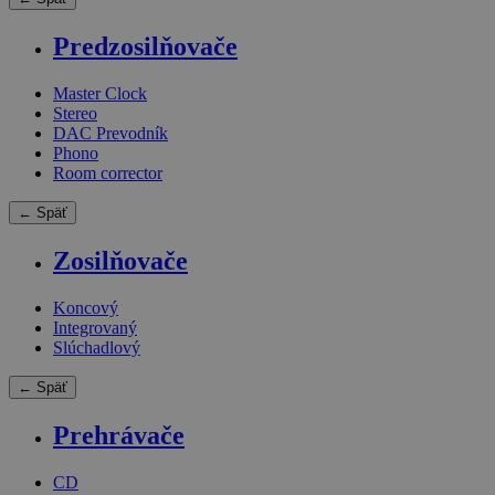
Predzosilňovače
Master Clock
Stereo
DAC Prevodník
Phono
Room corrector
← Späť
Zosilňovače
Koncový
Integrovaný
Slúchadlový
← Späť
Prehrávače
CD