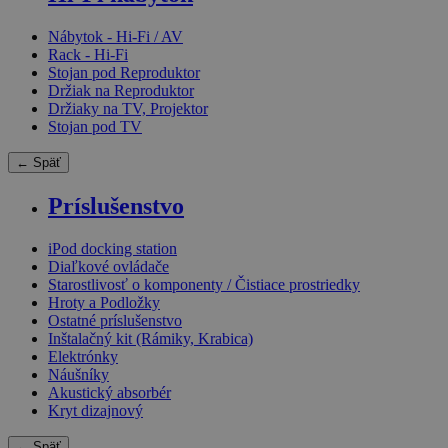
Nábytok - Hi-Fi / AV
Rack - Hi-Fi
Stojan pod Reproduktor
Držiak na Reproduktor
Držiaky na TV, Projektor
Stojan pod TV
← Späť
Príslušenstvo
iPod docking station
Diaľkové ovládače
Starostlivosť o komponenty / Čistiace prostriedky
Hroty a Podložky
Ostatné príslušenstvo
Inštalačný kit (Rámiky, Krabica)
Elektrónky
Náušníky
Akustický absorbér
Kryt dizajnový
← Späť