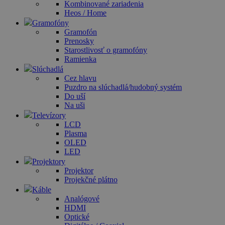
Kombinované zariadenia
Heos / Home
Gramofóny
Gramofón
Prenosky
Starostlivosť o gramofóny
Ramienka
Slúchadlá
Cez hlavu
Puzdro na slúchadlá/hudobný systém
Do uší
Na uši
Televízory
LCD
Plasma
OLED
LED
Projektory
Projektor
Projekčné plátno
Káble
Analógové
HDMI
Optické