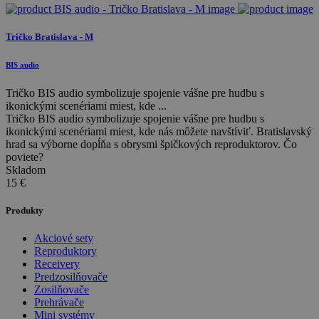
Tričko Bratislava - M
BIS audio
Tričko BIS audio symbolizuje spojenie vášne pre hudbu s
ikonickými scenériami miest, kde ...
Tričko BIS audio symbolizuje spojenie vášne pre hudbu s
ikonickými scenériami miest, kde nás môžete navštíviť. Bratislavský
hrad sa výborne dopĺňa s obrysmi špičkových reproduktorov. Čo
poviete?
Skladom
15
€
Produkty
Akciové sety
Reproduktory
Receivery
Predzosilňovače
Zosilňovače
Prehrávače
Mini systémy