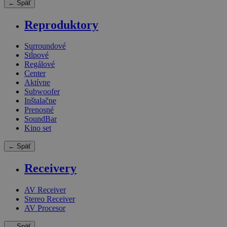
← Späť
Reproduktory
Surroundové
Stĺpové
Regálové
Center
Aktívne
Subwoofer
Inštalačne
Prenosné
SoundBar
Kino set
← Späť
Receivery
AV Receiver
Stereo Receiver
AV Procesor
← Späť