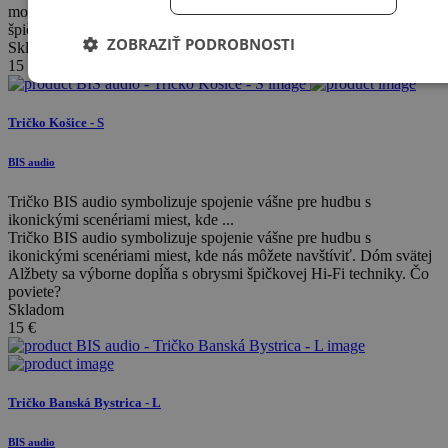
monumenty v srdci banského mesta sa výborne dopĺňajú s obrysmi
špičkovej Hi-Fi techniky. Čo poviete? má kontextovú ponuku
ZOBRAZIŤ PODROBNOSTI
Skladom
15
€
Tričko Košice - S
BIS audio
Tričko BIS audio symbolizuje spojenie vášne pre hudbu s
ikonickými scenériami miest, kde ...
Tričko BIS audio symbolizuje spojenie vášne pre hudbu s
ikonickými scenériami miest, kde nás môžete navštíviť. Dóm svätej
Alžbety sa výborne dopĺňa s obrysmi špičkovej Hi-Fi techniky. Čo
poviete?
Skladom
15
€
Tričko Banská Bystrica - L
BIS audio