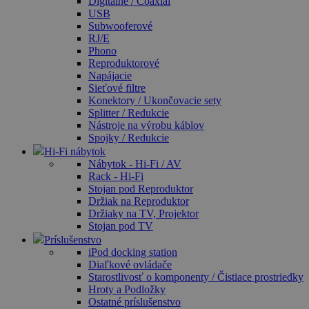
Digitálne / Coaxial
USB
Subwooferové
RJ/E
Phono
Reproduktorové
Napájacie
Sieťové filtre
Konektory / Ukončovacie sety
Splitter / Redukcie
Nástroje na výrobu káblov
Spojky / Redukcie
Hi-Fi nábytok
Nábytok - Hi-Fi / AV
Rack - Hi-Fi
Stojan pod Reproduktor
Držiak na Reproduktor
Držiaky na TV, Projektor
Stojan pod TV
Príslušenstvo
iPod docking station
Diaľkové ovládače
Starostlivosť o komponenty / Čistiace prostriedky
Hroty a Podložky
Ostatné príslušenstvo