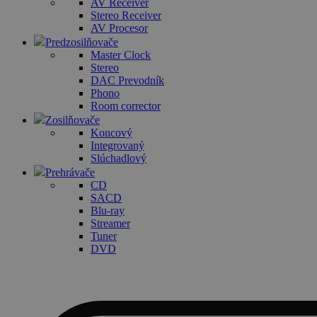
AV Receiver
Stereo Receiver
AV Procesor
Predzosilňovače
Master Clock
Stereo
DAC Prevodník
Phono
Room corrector
Zosilňovače
Koncový
Integrovaný
Slúchadlový
Prehrávače
CD
SACD
Blu-ray
Streamer
Tuner
DVD