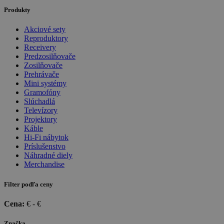
Produkty
Akciové sety
Reproduktory
Receivery
Predzosilňovače
Zosilňovače
Prehrávače
Mini systémy
Gramofóny
Slúchadlá
Televízory
Projektory
Káble
Hi-Fi nábytok
Príslušenstvo
Náhradné diely
Merchandise
Filter podľa ceny
Cena:
€ -
€
Značka