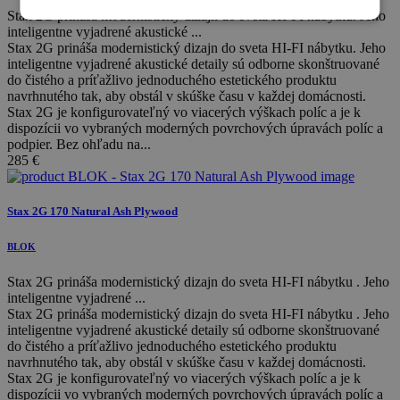
Stax 2G prináša modernistický dizajn do sveta HI-FI nábytku. Jeho
inteligentne vyjadrené akustické ...
Stax 2G prináša modernistický dizajn do sveta HI-FI nábytku. Jeho
inteligentne vyjadrené akustické detaily sú odborne skonštruované
do čistého a príťažlivo jednoduchého estetického produktu
navrhnutého tak, aby obstál v skúške času v každej domácnosti.
Stax 2G je konfigurovateľný vo viacerých výškach políc a je k
dispozícii vo vybraných moderných povrchových úpravách políc a
podpier. Bez ohľadu na...
285
€
Stax 2G 170 Natural Ash Plywood
BLOK
Stax 2G prináša modernistický dizajn do sveta HI-FI nábytku . Jeho
inteligentne vyjadrené ...
Stax 2G prináša modernistický dizajn do sveta HI-FI nábytku . Jeho
inteligentne vyjadrené akustické detaily sú odborne skonštruované
do čistého a príťažlivo jednoduchého estetického produktu
navrhnutého tak, aby obstál v skúške času v každej domácnosti.
Stax 2G je konfigurovateľný vo viacerých výškach políc a je k
dispozícii vo vybraných moderných povrchových úpravách políc a