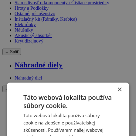
Starostlivosť o komponenty / Čistiace prostriedky
Hroty a Podložky
Ostatné príslušenstvo
Inštalačný kit (Rámiky, Krabica)
Elektrónky
Náušníky
Akustický absorbér
Kryt dizajnový
← Späť
Náhradné diely
Nahradný diel
×
← Späť
Táto webová lokalita používa
Merchandise
súbory cookie.
Ostatné príslušenstvo
Táto webová lokalita používa súbory
Tričko
cookie na zlepšenie používateľskej
skúsenosti. Používaním našej webovej