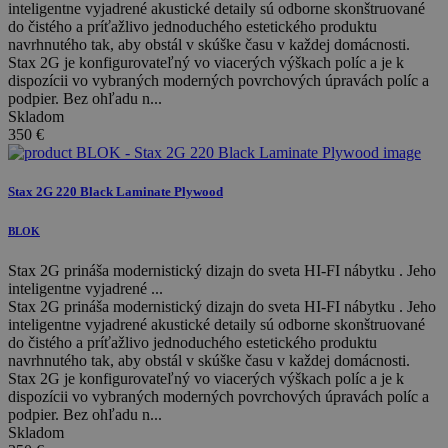
inteligentne vyjadrené akustické detaily sú odborne skonštruované
do čistého a príťažlivo jednoduchého estetického produktu
navrhnutého tak, aby obstál v skúške času v každej domácnosti.
Stax 2G je konfigurovateľný vo viacerých výškach políc a je k
dispozícii vo vybraných moderných povrchových úpravách políc a
podpier. Bez ohľadu n...
Skladom
350
€
Stax 2G 220 Black Laminate Plywood
BLOK
Stax 2G prináša modernistický dizajn do sveta HI-FI nábytku . Jeho
inteligentne vyjadrené ...
Stax 2G prináša modernistický dizajn do sveta HI-FI nábytku . Jeho
inteligentne vyjadrené akustické detaily sú odborne skonštruované
do čistého a príťažlivo jednoduchého estetického produktu
navrhnutého tak, aby obstál v skúške času v každej domácnosti.
Stax 2G je konfigurovateľný vo viacerých výškach políc a je k
dispozícii vo vybraných moderných povrchových úpravách políc a
podpier. Bez ohľadu n...
Skladom