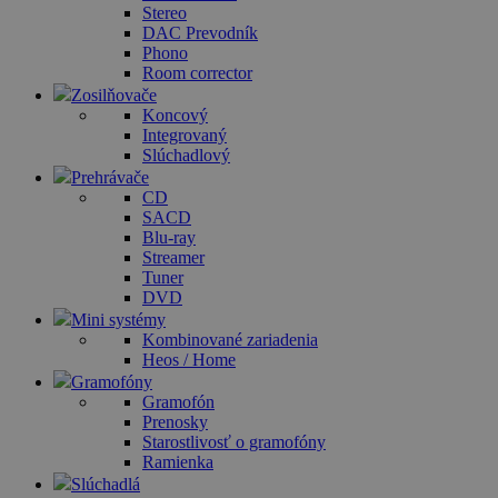
Stereo
DAC Prevodník
Phono
Room corrector
Zosilňovače
Koncový
Integrovaný
Slúchadlový
Prehrávače
CD
SACD
Blu-ray
Streamer
Tuner
DVD
Mini systémy
Kombinované zariadenia
Heos / Home
Gramofóny
Gramofón
Prenosky
Starostlivosť o gramofóny
Ramienka
Slúchadlá