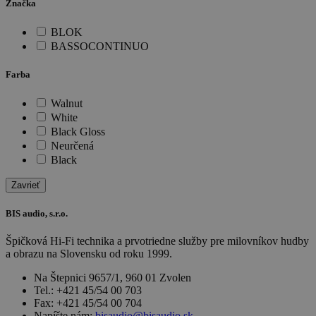
Značka
BLOK
BASSOCONTINUO
Farba
Walnut
White
Black Gloss
Neurčená
Black
Zavrieť
BIS audio, s.r.o.
Špičková Hi-Fi technika a prvotriedne služby pre milovníkov hudby
a obrazu na Slovensku od roku 1999.
Na Štepnici 9657/1, 960 01 Zvolen
Tel.: +421 45/54 00 703
Fax: +421 45/54 00 704
Napíšte nám:
bisaudio@bisaudio.sk