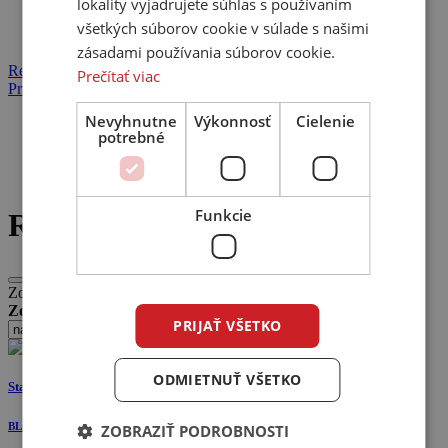
lokality vyjadrujete súhlas s používaním
všetkých súborov cookie v súlade s našimi
zásadami používania súborov cookie.
Registrácia
Prečítať viac
Prihlásenie
Nevyhnutne
Výkonnosť
Cielenie
Domov
potrebné
Produkty
Hi-Fi nábytok
Rack - Hi-Fi
Funkcie
Rack - Hi-Fi
Zobrazujeme 1 - 12 produktov z 19
Zoradiť:
PRIJAŤ VŠETKO
ODMIETNUŤ VŠETKO
Stax 2G 120 Black Laminate Plywood
BLOK
ZOBRAZIŤ PODROBNOSTI