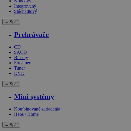
Koncový
Integrovaný
Slúchadlový
← Späť
Prehrávače
CD
SACD
Blu-ray
Streamer
Tuner
DVD
← Späť
Mini systémy
Kombinované zariadenia
Heos / Home
← Späť