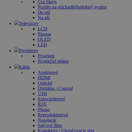
Cez hlavu
Puzdro na slúchadlá/hudobný systém
Do uší
Na uši
Televízory
LCD
Plasma
OLED
LED
Projektory
Projektor
Projekčné plátno
Káble
Analógové
HDMI
Optické
Digitálne / Coaxial
USB
Subwooferové
RJ/E
Phono
Reproduktorové
Napájacie
Sieťové filtre
Konektory / Ukončovacie sety