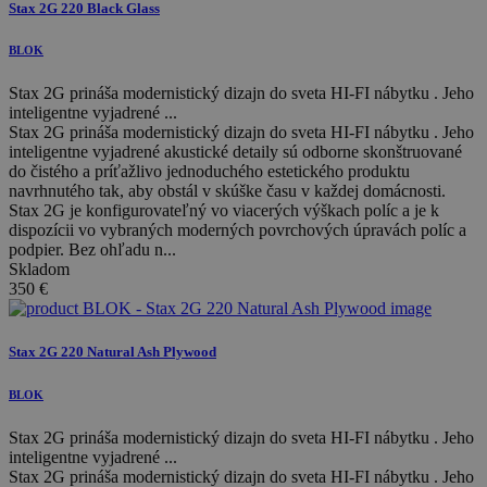
Stax 2G 220 Black Glass
BLOK
Stax 2G prináša modernistický dizajn do sveta HI-FI nábytku . Jeho
inteligentne vyjadrené ...
Stax 2G prináša modernistický dizajn do sveta HI-FI nábytku . Jeho
inteligentne vyjadrené akustické detaily sú odborne skonštruované
do čistého a príťažlivo jednoduchého estetického produktu
navrhnutého tak, aby obstál v skúške času v každej domácnosti.
Stax 2G je konfigurovateľný vo viacerých výškach políc a je k
dispozícii vo vybraných moderných povrchových úpravách políc a
podpier. Bez ohľadu n...
Skladom
350
€
Stax 2G 220 Natural Ash Plywood
BLOK
Stax 2G prináša modernistický dizajn do sveta HI-FI nábytku . Jeho
inteligentne vyjadrené ...
Stax 2G prináša modernistický dizajn do sveta HI-FI nábytku . Jeho