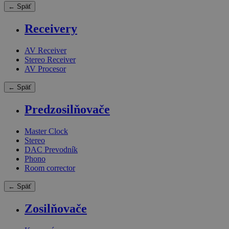
← Späť
Receivery
AV Receiver
Stereo Receiver
AV Procesor
← Späť
Predzosilňovače
Master Clock
Stereo
DAC Prevodník
Phono
Room corrector
← Späť
Zosilňovače