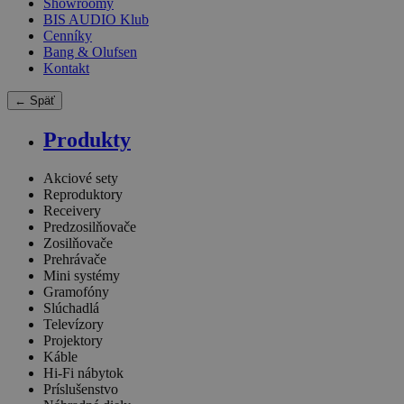
Showroomy
BIS AUDIO Klub
Cenníky
Bang & Olufsen
Kontakt
← Späť
Produkty
Akciové sety
Reproduktory
Receivery
Predzosilňovače
Zosilňovače
Prehrávače
Mini systémy
Gramofóny
Slúchadlá
Televízory
Projektory
Káble
Hi-Fi nábytok
Príslušenstvo