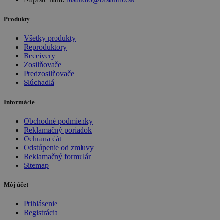
Produkty
Všetky produkty
Reproduktory
Receivery
Zosilňovače
Predzosilňovače
Slúchadlá
Informácie
Obchodné podmienky
Reklamačný poriadok
Ochrana dát
Odstúpenie od zmluvy
Reklamačný formulár
Sitemap
Môj účet
Prihlásenie
Registrácia