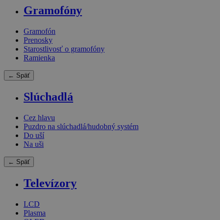
Gramofóny
Gramofón
Prenosky
Starostlivosť o gramofóny
Ramienka
← Späť
Slúchadlá
Cez hlavu
Puzdro na slúchadlá/hudobný systém
Do uší
Na uši
← Späť
Televízory
LCD
Plasma