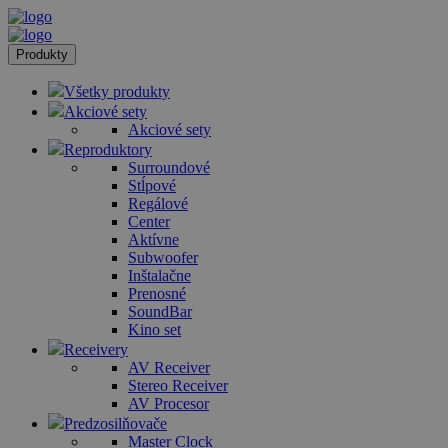
Produkty
Všetky produkty
Akciové sety
Akciové sety
Reproduktory
Surroundové
Stĺpové
Regálové
Center
Aktívne
Subwoofer
Inštalačne
Prenosné
SoundBar
Kino set
Receivery
AV Receiver
Stereo Receiver
AV Procesor
Predzosilňovače
Master Clock