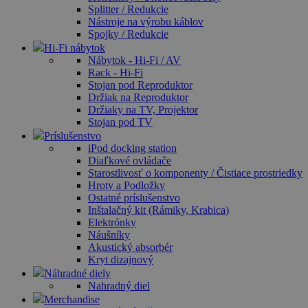
Splitter / Redukcie
Nástroje na výrobu káblov
Spojky / Redukcie
Hi-Fi nábytok
Nábytok - Hi-Fi / AV
Rack - Hi-Fi
Stojan pod Reproduktor
Držiak na Reproduktor
Držiaky na TV, Projektor
Stojan pod TV
Príslušenstvo
iPod docking station
Diaľkové ovládače
Starostlivosť o komponenty / Čistiace prostriedky
Hroty a Podložky
Ostatné príslušenstvo
Inštalačný kit (Rámiky, Krabica)
Elektrónky
Náušníky
Akustický absorbér
Kryt dizajnový
Náhradné diely
Nahradný diel
Merchandise