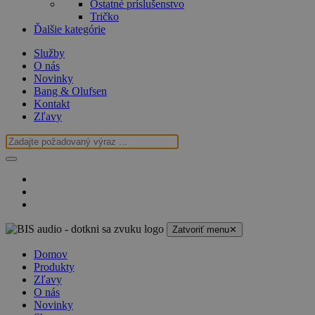
Ostatné príslušenstvo
Tričko
Ďalšie kategórie
Služby
O nás
Novinky
Bang & Olufsen
Kontakt
Zľavy
Zatvoriť menu
✕
Domov
Produkty
Zľavy
O nás
Novinky