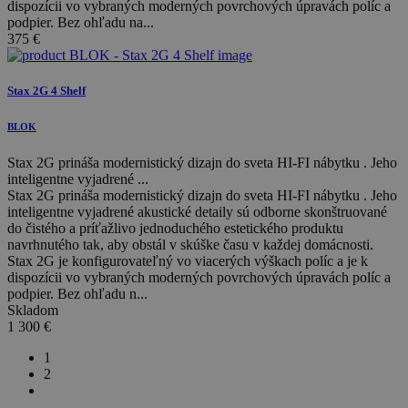
dispozícii vo vybraných moderných povrchových úpravách políc a
podpier. Bez ohľadu na...
375
€
Stax 2G 4 Shelf
BLOK
Stax 2G prináša modernistický dizajn do sveta HI-FI nábytku . Jeho
inteligentne vyjadrené ...
Stax 2G prináša modernistický dizajn do sveta HI-FI nábytku . Jeho
inteligentne vyjadrené akustické detaily sú odborne skonštruované
do čistého a príťažlivo jednoduchého estetického produktu
navrhnutého tak, aby obstál v skúške času v každej domácnosti.
Stax 2G je konfigurovateľný vo viacerých výškach políc a je k
dispozícii vo vybraných moderných povrchových úpravách políc a
podpier. Bez ohľadu n...
Skladom
1 300
€
1
2