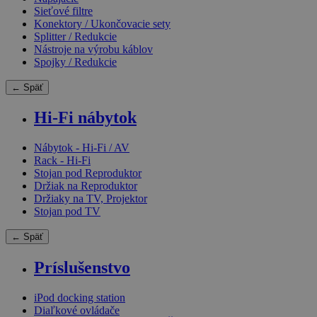
Sieťové filtre
Konektory / Ukončovacie sety
Splitter / Redukcie
Nástroje na výrobu káblov
Spojky / Redukcie
← Späť
Hi-Fi nábytok
Nábytok - Hi-Fi / AV
Rack - Hi-Fi
Stojan pod Reproduktor
Držiak na Reproduktor
Držiaky na TV, Projektor
Stojan pod TV
← Späť
Príslušenstvo
iPod docking station
Diaľkové ovládače