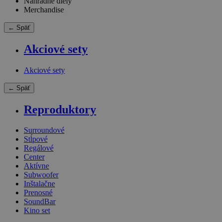
Náhradné diely
Merchandise
← Späť
Akciové sety
Akciové sety
← Späť
Reproduktory
Surroundové
Stĺpové
Regálové
Center
Aktívne
Subwoofer
Inštalačne
Prenosné
SoundBar
Kino set