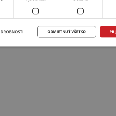
ODROBNOSTI
ODMIETNUŤ VŠETKO
PRI