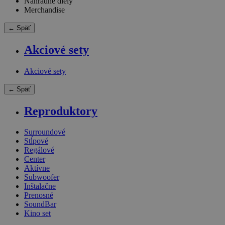
Náhradné diely
Merchandise
← Späť
Akciové sety
Akciové sety
← Späť
Reproduktory
Surroundové
Stĺpové
Regálové
Center
Aktívne
Subwoofer
Inštalačne
Prenosné
SoundBar
Kino set