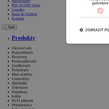
Showroomy
potrebné
BIS AUDIO Klub
Cenníky
Bang & Olufsen
Kontakt
← Späť
ZOBRAZIŤ P
Produkty
Akciové sety
Reproduktory
Receivery
Predzosilňovače
Zosilňovače
Prehrávače
Mini systémy
Gramofóny
Slúchadlá
Televízory
Projektory
Káble
Hi-Fi nábytok
Príslušenstvo