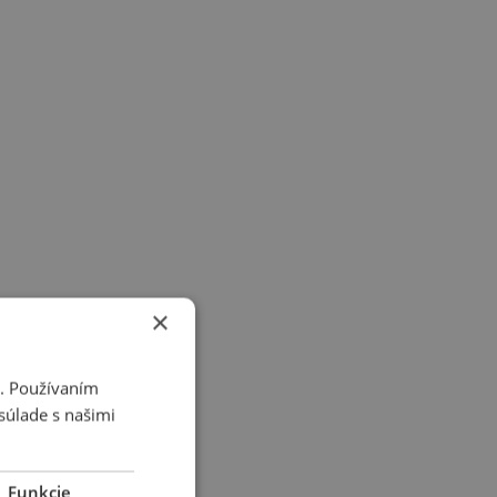
×
i. Používaním
súlade s našimi
Funkcie