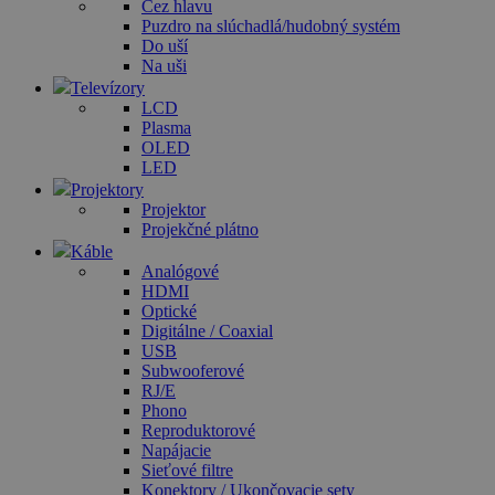
Cez hlavu
Puzdro na slúchadlá/hudobný systém
Do uší
Na uši
Televízory
LCD
Plasma
OLED
LED
Projektory
Projektor
Projekčné plátno
Káble
Analógové
HDMI
Optické
Digitálne / Coaxial
USB
Subwooferové
RJ/E
Phono
Reproduktorové
Napájacie
Sieťové filtre
Konektory / Ukončovacie sety