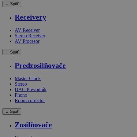
← Späť
Receivery
AV Receiver
Stereo Receiver
AV Procesor
← Späť
Predzosilňovače
Master Clock
Stereo
DAC Prevodník
Phono
Room corrector
← Späť
Zosilňovače