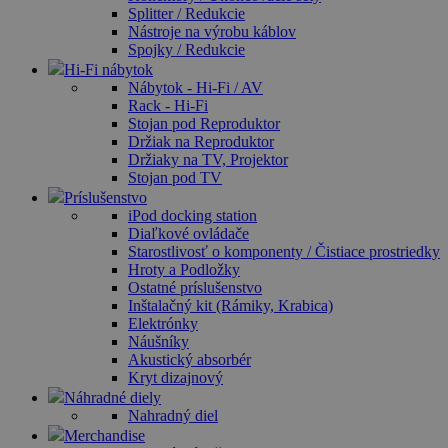
Splitter / Redukcie
Nástroje na výrobu káblov
Spojky / Redukcie
Hi-Fi nábytok
Nábytok - Hi-Fi / AV
Rack - Hi-Fi
Stojan pod Reproduktor
Držiak na Reproduktor
Držiaky na TV, Projektor
Stojan pod TV
Príslušenstvo
iPod docking station
Diaľkové ovládače
Starostlivosť o komponenty / Čistiace prostriedky
Hroty a Podložky
Ostatné príslušenstvo
Inštalačný kit (Rámiky, Krabica)
Elektrónky
Náušníky
Akustický absorbér
Kryt dizajnový
Náhradné diely
Nahradný diel
Merchandise