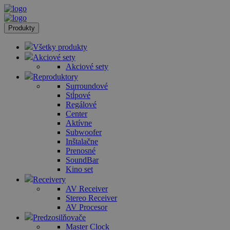
Produkty
Všetky produkty
Akciové sety
Akciové sety
Reproduktory
Surroundové
Stĺpové
Regálové
Center
Aktívne
Subwoofer
Inštalačne
Prenosné
SoundBar
Kino set
Receivery
AV Receiver
Stereo Receiver
AV Procesor
Predzosilňovače
Master Clock