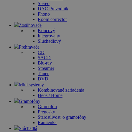
Stereo
DAC Prevodník
Phono
Room corrector
Zosilňovače
Koncový
Integrovaný
Slúchadlový
Prehrávače
CD
SACD
Blu-ray
Streamer
Tuner
DVD
Mini systémy
Kombinované zariadenia
Heos / Home
Gramofóny
Gramofón
Prenosky
Starostlivosť o gramofóny
Ramienka
Slúchadlá