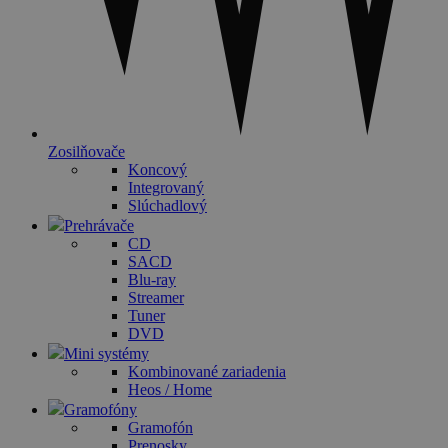
Zosilňovače
Koncový
Integrovaný
Slúchadlový
Prehrávače
CD
SACD
Blu-ray
Streamer
Tuner
DVD
Mini systémy
Kombinované zariadenia
Heos / Home
Gramofóny
Gramofón
Prenosky