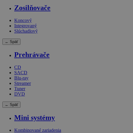
Zosilňovače
Koncový
Integrovaný
Slúchadlový
← Späť
Prehrávače
CD
SACD
Blu-ray
Streamer
Tuner
DVD
← Späť
Mini systémy
Kombinované zariadenia