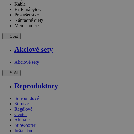
Káble
Hi-Fi nábytok
Príslušenstvo
Náhradné diely
Merchandise
← Späť
Akciové sety
Akciové sety
← Späť
Reproduktory
Surroundové
Stĺpové
Regálové
Center
Aktívne
Subwoofer
Inštalačne