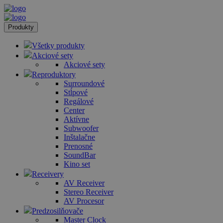
Produkty
Všetky produkty
Akciové sety
Akciové sety
Reproduktory
Surroundové
Stĺpové
Regálové
Center
Aktívne
Subwoofer
Inštalačne
Prenosné
SoundBar
Kino set
Receivery
AV Receiver
Stereo Receiver
AV Procesor
Predzosilňovače
Master Clock