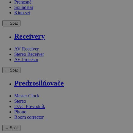
Prenosné
SoundBar
Kino set
← Späť
Receivery
AV Receiver
Stereo Receiver
AV Procesor
← Späť
Predzosilňovače
Master Clock
Stereo
DAC Prevodník
Phono
Room corrector
← Späť