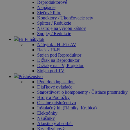
Reproduktorové
Napájacie
Sieťové filtre
Konektory / Ukončovacie sety
Splitter / Redukcie
Nástroje na výrobu káblov
Spojky / Redukcie
Hi-Fi nábytok
Nábytok - Hi-Fi / AV
Rack - Hi-Fi
Stojan pod Reproduktor
Držiak na Reproduktor
Držiaky na TV, Projektor
Stojan pod TV
Príslušenstvo
iPod docking station
Diaľkové ovládače
Starostlivosť o komponenty / Čistiace prostriedky
Hroty a Podložky
Ostatné príslušenstvo
Inštalačný kit (Rámiky, Krabica)
Elektrónky
Náušníky
Akustický absorbér
Kryt dizajnový