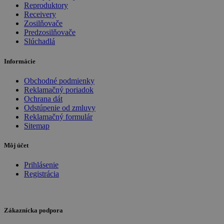
Reproduktory
Receivery
Zosilňovače
Predzosilňovače
Slúchadlá
Informácie
Obchodné podmienky
Reklamačný poriadok
Ochrana dát
Odstúpenie od zmluvy
Reklamačný formulár
Sitemap
Môj účet
Prihlásenie
Registrácia
Zákaznícka podpora