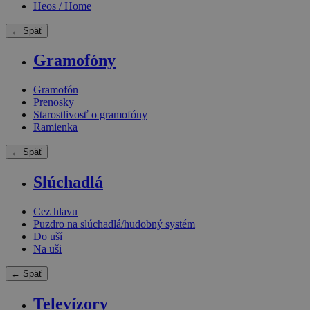
Heos / Home
← Späť
Gramofóny
Gramofón
Prenosky
Starostlivosť o gramofóny
Ramienka
← Späť
Slúchadlá
Cez hlavu
Puzdro na slúchadlá/hudobný systém
Do uší
Na uši
← Späť
Televízory