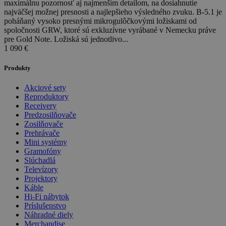
maximálnu pozornosť aj najmenším detailom, na dosiahnutie
najväčšej možnej presnosti a najlepšieho výsledného zvuku. B-5.1 je
poháňaný vysoko presnými mikrogulôčkovými ložiskami od
spoločnosti GRW, ktoré sú exkluzívne vyrábané v Nemecku práve
pre Gold Note. Ložiská sú jednotlivo...
1 090
€
Produkty
Akciové sety
Reproduktory
Receivery
Predzosilňovače
Zosilňovače
Prehrávače
Mini systémy
Gramofóny
Slúchadlá
Televízory
Projektory
Káble
Hi-Fi nábytok
Príslušenstvo
Náhradné diely
Merchandise