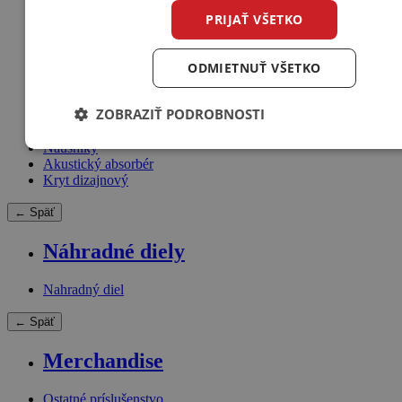
PRIJAŤ VŠETKO
iPod docking station
Diaľkové ovládače
ODMIETNUŤ VŠETKO
Starostlivosť o komponenty / Čistiace prostriedky
Hroty a Podložky
Ostatné príslušenstvo
ZOBRAZIŤ PODROBNOSTI
Inštalačný kit (Rámiky, Krabica)
Elektrónky
Náušníky
Akustický absorbér
Kryt dizajnový
← Späť
Náhradné diely
Nahradný diel
← Späť
Merchandise
Ostatné príslušenstvo