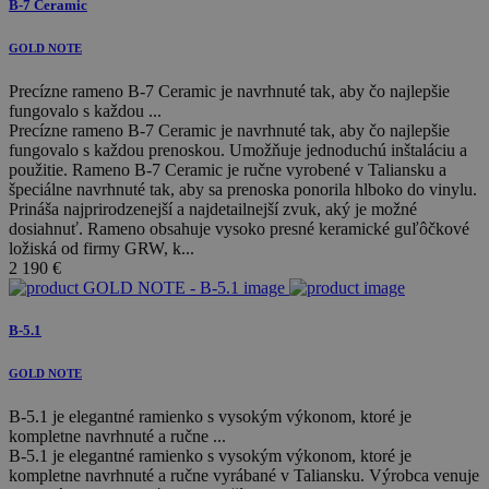
B-7 Ceramic
GOLD NOTE
Precízne rameno B-7 Ceramic je navrhnuté tak, aby čo najlepšie
fungovalo s každou ...
Precízne rameno B-7 Ceramic je navrhnuté tak, aby čo najlepšie
fungovalo s každou prenoskou. Umožňuje jednoduchú inštaláciu a
použitie. Rameno B-7 Ceramic je ručne vyrobené v Taliansku a
špeciálne navrhnuté tak, aby sa prenoska ponorila hlboko do vinylu.
Prináša najprirodzenejší a najdetailnejší zvuk, aký je možné
dosiahnuť. Rameno obsahuje vysoko presné keramické guľôčkové
ložiská od firmy GRW, k...
2 190
€
B-5.1
GOLD NOTE
B-5.1 je elegantné ramienko s vysokým výkonom, ktoré je
kompletne navrhnuté a ručne ...
B-5.1 je elegantné ramienko s vysokým výkonom, ktoré je
kompletne navrhnuté a ručne vyrábané v Taliansku. Výrobca venuje