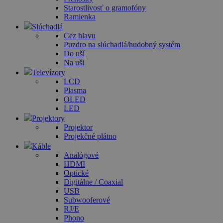
Starostlivosť o gramofóny
Ramienka
Slúchadlá
Cez hlavu
Puzdro na slúchadlá/hudobný systém
Do uší
Na uši
Televízory
LCD
Plasma
OLED
LED
Projektory
Projektor
Projekčné plátno
Káble
Analógové
HDMI
Optické
Digitálne / Coaxial
USB
Subwooferové
RJ/E
Phono