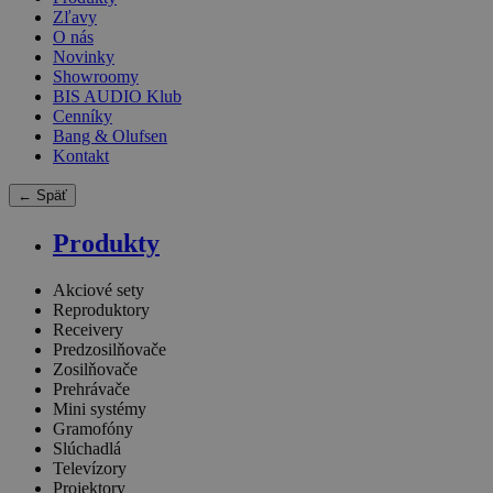
Zľavy
O nás
Novinky
Showroomy
BIS AUDIO Klub
Cenníky
Bang & Olufsen
Kontakt
← Späť
Produkty
Akciové sety
Reproduktory
Receivery
Predzosilňovače
Zosilňovače
Prehrávače
Mini systémy
Gramofóny
Slúchadlá
Televízory
Projektory