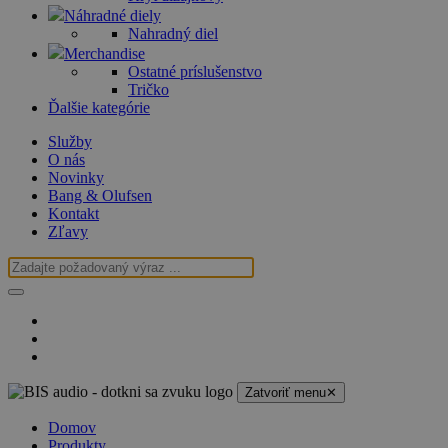
Náhradné diely
Nahradný diel
Merchandise
Ostatné príslušenstvo
Tričko
Ďalšie kategórie
Služby
O nás
Novinky
Bang & Olufsen
Kontakt
Zľavy
Zatvoriť menu
✕
Domov
Produkty