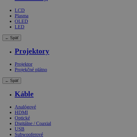
LCD
Plasma
OLED
LED
← Späť
Projektory
Projektor
Projekčné plátno
← Späť
Káble
Analógové
HDMI
Optické
Digitálne / Coaxial
USB
Subwooferové