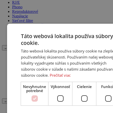
RJ/E
Phono
Reproduktorové
Napájacie
Sieťové filtre
Konektory / Ukončovacie sety
Splitter / Redukcie
Nástroje na výrobu káblov
Táto webová lokalita používa súbory
Spojky / Redukcie
cookie.
← Späť
Táto webová lokalita používa súbory cookie na zlepš
používateľskej skúsenosti. Používaním našej webove
Hi-Fi nábytok
lokality vyjadrujete súhlas s používaním všetkých
súborov cookie v súlade s našimi zásadami používan
Nábytok - Hi-Fi / AV
Rack - Hi-Fi
súborov cookie.
Prečítať viac
Stojan pod Reproduktor
Držiak na Reproduktor
Nevyhnutne
Výkonnosť
Cielenie
Funkc
Držiaky na TV, Projektor
potrebné
Stojan pod TV
← Späť
Príslušenstvo