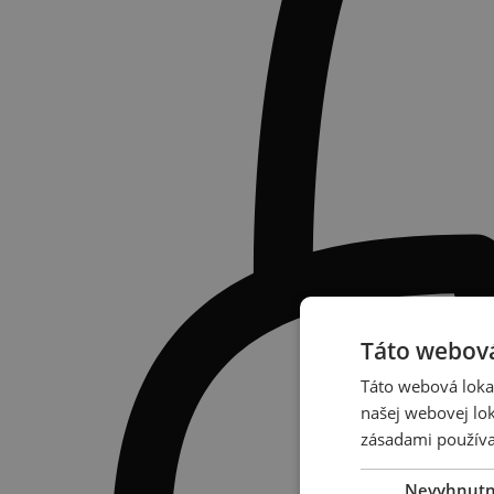
Táto webová
Táto webová lokal
našej webovej lok
zásadami používa
Nevyhnut