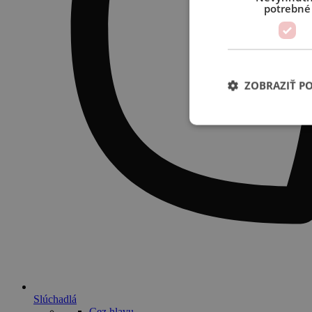
potrebné
ZOBRAZIŤ P
Slúchadlá
Cez hlavu