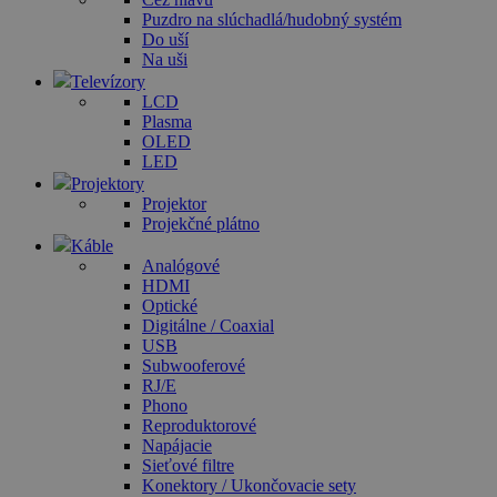
Puzdro na slúchadlá/hudobný systém
Do uší
Na uši
Televízory
LCD
Plasma
OLED
LED
Projektory
Projektor
Projekčné plátno
Káble
Analógové
HDMI
Optické
Digitálne / Coaxial
USB
Subwooferové
RJ/E
Phono
Reproduktorové
Napájacie
Sieťové filtre
Konektory / Ukončovacie sety