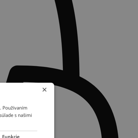
×
i. Používaním
súlade s našimi
Funkcie