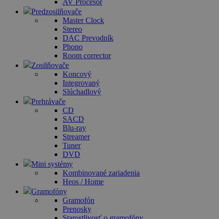
AV Procesor
Predzosilňovače
Master Clock
Stereo
DAC Prevodník
Phono
Room corrector
Zosilňovače
Koncový
Integrovaný
Slúchadlový
Prehrávače
CD
SACD
Blu-ray
Streamer
Tuner
DVD
Mini systémy
Kombinované zariadenia
Heos / Home
Gramofóny
Gramofón
Prenosky
Starostlivosť o gramofóny