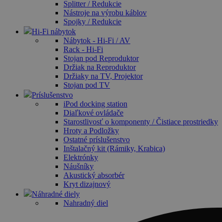
Splitter / Redukcie
Nástroje na výrobu káblov
Spojky / Redukcie
Hi-Fi nábytok
Nábytok - Hi-Fi / AV
Rack - Hi-Fi
Stojan pod Reproduktor
Držiak na Reproduktor
Držiaky na TV, Projektor
Stojan pod TV
Príslušenstvo
iPod docking station
Diaľkové ovládače
Starostlivosť o komponenty / Čistiace prostriedky
Hroty a Podložky
Ostatné príslušenstvo
Inštalačný kit (Rámiky, Krabica)
Elektrónky
Náušníky
Akustický absorbér
Kryt dizajnový
Náhradné diely
Nahradný diel