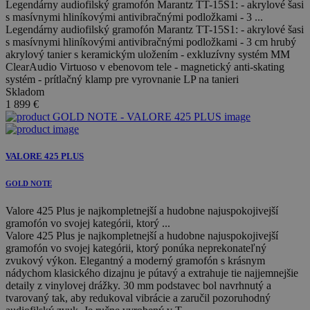
Legendárny audiofilský gramofón Marantz TT-15S1: - akrylové šasi
s masívnymi hliníkovými antivibračnými podložkami - 3 ...
Legendárny audiofilský gramofón Marantz TT-15S1: - akrylové šasi
s masívnymi hliníkovými antivibračnými podložkami - 3 cm hrubý
akrylový tanier s keramickým uložením - exkluzívny systém MM
ClearAudio Virtuoso v ebenovom tele - magnetický anti-skating
systém - prítlačný klamp pre vyrovnanie LP na tanieri
Skladom
1 899
€
VALORE 425 PLUS
GOLD NOTE
Valore 425 Plus je najkompletnejší a hudobne najuspokojivejší
gramofón vo svojej kategórii, ktorý ...
Valore 425 Plus je najkompletnejší a hudobne najuspokojivejší
gramofón vo svojej kategórii, ktorý ponúka neprekonateľný
zvukový výkon. Elegantný a moderný gramofón s krásnym
nádychom klasického dizajnu je pútavý a extrahuje tie najjemnejšie
detaily z vinylovej drážky. 30 mm podstavec bol navrhnutý a
tvarovaný tak, aby redukoval vibrácie a zaručil pozoruhodný