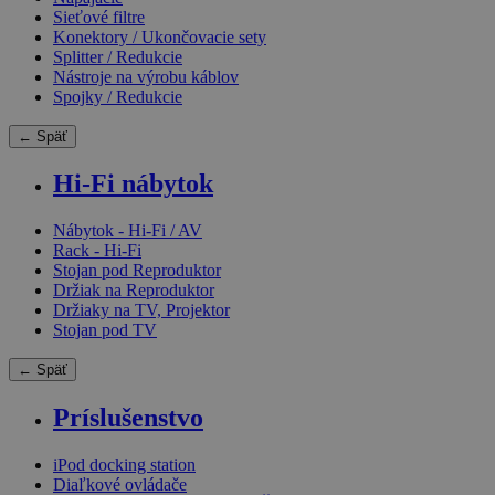
Sieťové filtre
Konektory / Ukončovacie sety
Splitter / Redukcie
Nástroje na výrobu káblov
Spojky / Redukcie
← Späť
Hi-Fi nábytok
Nábytok - Hi-Fi / AV
Rack - Hi-Fi
Stojan pod Reproduktor
Držiak na Reproduktor
Držiaky na TV, Projektor
Stojan pod TV
← Späť
Príslušenstvo
iPod docking station
Diaľkové ovládače