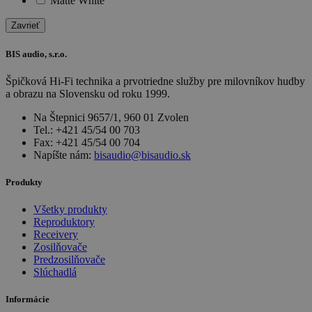
Matte White
Zavrieť
BIS audio, s.r.o.
Špičková Hi-Fi technika a prvotriedne služby pre milovníkov hudby
a obrazu na Slovensku od roku 1999.
Na Štepnici 9657/1, 960 01 Zvolen
Tel.: +421 45/54 00 703
Fax: +421 45/54 00 704
Napíšte nám:
bisaudio@bisaudio.sk
Produkty
Všetky produkty
Reproduktory
Receivery
Zosilňovače
Predzosilňovače
Slúchadlá
Informácie