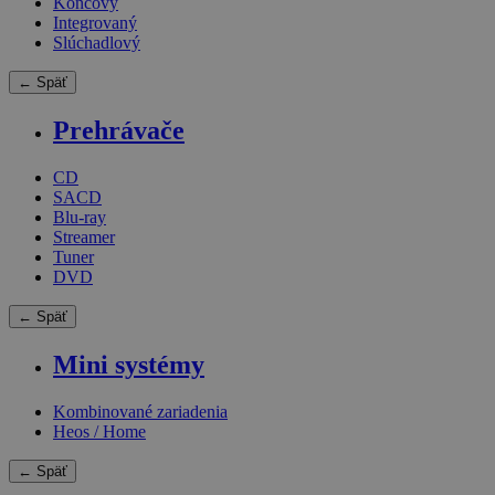
Koncový
Integrovaný
Slúchadlový
← Späť
Prehrávače
CD
SACD
Blu-ray
Streamer
Tuner
DVD
← Späť
Mini systémy
Kombinované zariadenia
Heos / Home
← Späť