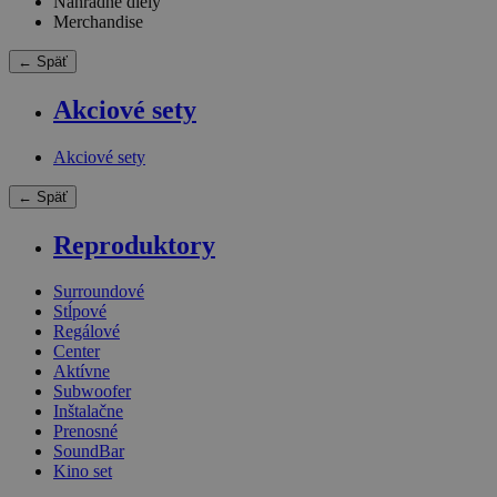
Náhradné diely
Merchandise
← Späť
Akciové sety
Akciové sety
← Späť
Reproduktory
Surroundové
Stĺpové
Regálové
Center
Aktívne
Subwoofer
Inštalačne
Prenosné
SoundBar
Kino set