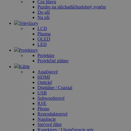
Cez hlavu
Puzdro na slúchadlá/hudobný systém
Do uší
Na uši
Televízory
LCD
Plasma
OLED
LED
Projektory
Projektor
Projekčné plátno
Káble
Analógové
HDMI
Optické
Digitálne / Coaxial
USB
Subwooferové
RJ/E
Phono
Reproduktorové
Napájacie
Sieťové filtre
Konektory / Ukončovacie sety