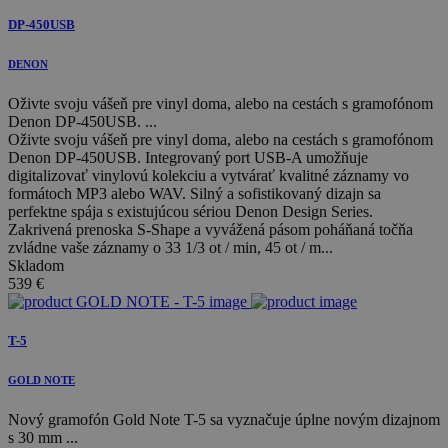
DP-450USB
DENON
Oživte svoju vášeň pre vinyl doma, alebo na cestách s gramofónom
Denon DP-450USB. ...
Oživte svoju vášeň pre vinyl doma, alebo na cestách s gramofónom
Denon DP-450USB. Integrovaný port USB-A umožňuje
digitalizovať vinylovú kolekciu a vytvárať kvalitné záznamy vo
formátoch MP3 alebo WAV. Silný a sofistikovaný dizajn sa
perfektne spája s existujúcou sériou Denon Design Series.
Zakrivená prenoska S-Shape a vyvážená pásom poháňaná točňa
zvládne vaše záznamy o 33 1/3 ot / min, 45 ot / m...
Skladom
539
€
T-5
GOLD NOTE
Nový gramofón Gold Note T-5 sa vyznačuje úplne novým dizajnom
s 30 mm ...