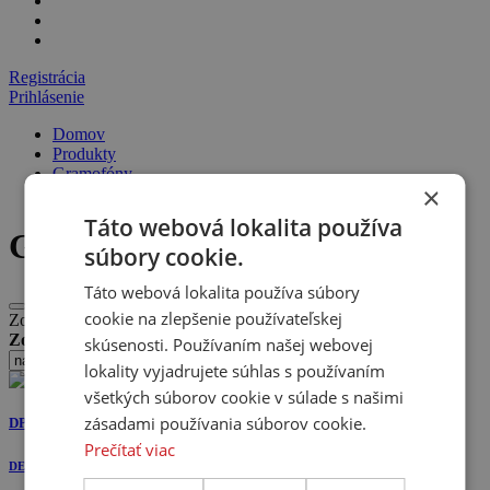
Registrácia
Prihlásenie
Domov
Produkty
Gramofóny
×
Gramofón
Táto webová lokalita používa
Gramofón
súbory cookie.
Táto webová lokalita používa súbory
cookie na zlepšenie používateľskej
Zobrazujeme 1 - 12 produktov z 37
Zoradiť:
skúsenosti. Používaním našej webovej
lokality vyjadrujete súhlas s používaním
všetkých súborov cookie v súlade s našimi
zásadami používania súborov cookie.
DP-29F
Prečítať viac
DENON