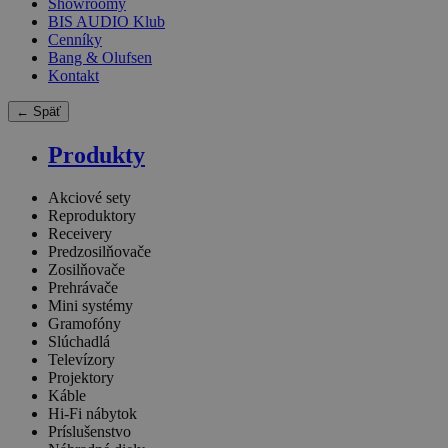
Showroomy
BIS AUDIO Klub
Cenníky
Bang & Olufsen
Kontakt
← Späť
Produkty
Akciové sety
Reproduktory
Receivery
Predzosilňovače
Zosilňovače
Prehrávače
Mini systémy
Gramofóny
Slúchadlá
Televízory
Projektory
Káble
Hi-Fi nábytok
Príslušenstvo