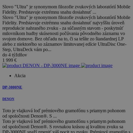
Slovo "Ultra" je synonymom filozofie zvukových laboratórií Mobile
Fidelity. Predstavuje extrémnu snahu dosiahnuť ...
Slovo "Ultra" je synonymom filozofie zvukových laboratórií Mobile
Fidelity. Predstavuje extrémnu snahu dosiahnuť najvyššiu úroveň
reprodukcie nahraného zvuku - za súčasným stavom - poskytnúť
milovníkom hudby skúsenosti počúvania pôvodného záznamu vo
svojom domove. Bez ohľadu na to, či sa tešíte zo štandardnej LP
alebo z niektorého so záznamov limitovanej edície UltraDisc One-
Step, UltraDeck vám po...
do 4 týždňov
1 999
€
Akcia
DP-3000NE
DENON
Toto je vlajková loď prémiového gramofónu s priamym pohonom
od spoločnosti Denon®. S ...
Toto je vlajková loď prémiového gramofónu s priamym pohonom
od spoločnosti Denon®. S rovnakou krásou aj kvalitou zvuku sa
DP-3000NE snaží zmeniť váš pocit zo zvuku. Prémiový gramofón s