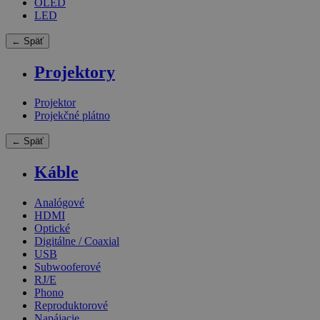
OLED
LED
← Späť
Projektory
Projektor
Projekčné plátno
← Späť
Káble
Analógové
HDMI
Optické
Digitálne / Coaxial
USB
Subwooferové
RJ/E
Phono
Reproduktorové
Napájacie