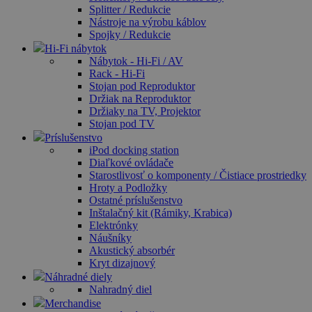
Splitter / Redukcie
Nástroje na výrobu káblov
Spojky / Redukcie
Hi-Fi nábytok
Nábytok - Hi-Fi / AV
Rack - Hi-Fi
Stojan pod Reproduktor
Držiak na Reproduktor
Držiaky na TV, Projektor
Stojan pod TV
Príslušenstvo
iPod docking station
Diaľkové ovládače
Starostlivosť o komponenty / Čistiace prostriedky
Hroty a Podložky
Ostatné príslušenstvo
Inštalačný kit (Rámiky, Krabica)
Elektrónky
Náušníky
Akustický absorbér
Kryt dizajnový
Náhradné diely
Nahradný diel
Merchandise