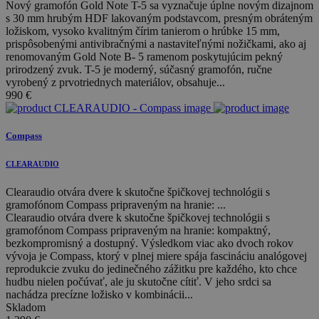
Nový gramofón Gold Note T-5 sa vyznačuje úplne novým dizajnom
s 30 mm hrubým HDF lakovaným podstavcom, presným obráteným
ložiskom, vysoko kvalitným čírim tanierom o hrúbke 15 mm,
prispôsobenými antivibračnými a nastaviteľnými nožičkami, ako aj
renomovaným Gold Note B- 5 ramenom poskytujúcim pekný
prirodzený zvuk. T-5 je moderný, súčasný gramofón, ručne
vyrobený z prvotriednych materiálov, obsahuje...
990
€
Compass
CLEARAUDIO
Clearaudio otvára dvere k skutočne špičkovej technológii s
gramofónom Compass pripraveným na hranie: ...
Clearaudio otvára dvere k skutočne špičkovej technológii s
gramofónom Compass pripraveným na hranie: kompaktný,
bezkompromisný a dostupný. Výsledkom viac ako dvoch rokov
vývoja je Compass, ktorý v plnej miere spája fascináciu analógovej
reprodukcie zvuku do jedinečného zážitku pre každého, kto chce
hudbu nielen počúvať, ale ju skutočne cítiť. V jeho srdci sa
nachádza precízne ložisko v kombinácii...
Skladom