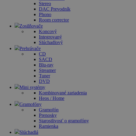
Stereo
DAC Prevodník
Phono
Room corrector
Zosilňovače
Koncový
Integrovaný
Slúchadlový
Prehrávače
CD
SACD
Blu-ray
Streamer
Tuner
DVD
Mini systémy
Kombinované zariadenia
Heos / Home
Gramofóny
Gramofón
Prenosky
Starostlivosť o gramofóny
Ramienka
Slúchadlá