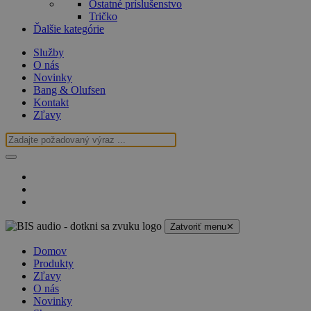
Ostatné príslušenstvo
Tričko
Ďalšie kategórie
Služby
O nás
Novinky
Bang & Olufsen
Kontakt
Zľavy
Zatvoriť menu
✕
Domov
Produkty
Zľavy
O nás
Novinky