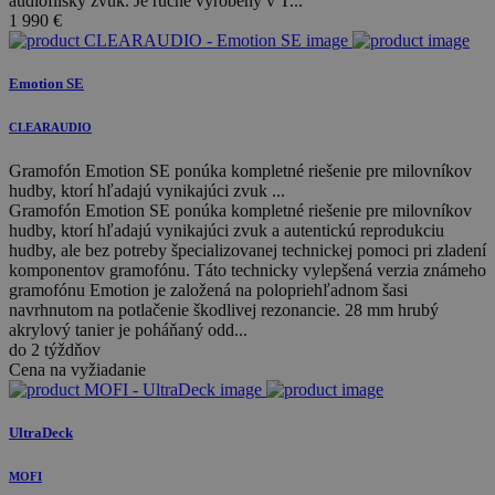
audiofilský zvuk. Je ručne vyrobený v T...
1 990
€
Emotion SE
CLEARAUDIO
Gramofón Emotion SE ponúka kompletné riešenie pre milovníkov
hudby, ktorí hľadajú vynikajúci zvuk ...
Gramofón Emotion SE ponúka kompletné riešenie pre milovníkov
hudby, ktorí hľadajú vynikajúci zvuk a autentickú reprodukciu
hudby, ale bez potreby špecializovanej technickej pomoci pri zladení
komponentov gramofónu. Táto technicky vylepšená verzia známeho
gramofónu Emotion je založená na polopriehľadnom šasi
navrhnutom na potlačenie škodlivej rezonancie. 28 mm hrubý
akrylový tanier je poháňaný odd...
do 2 týždňov
Cena na vyžiadanie
UltraDeck
MOFI