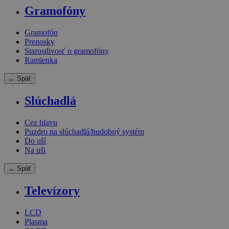
Gramofóny
Gramofón
Prenosky
Starostlivosť o gramofóny
Ramienka
← Späť
Slúchadlá
Cez hlavu
Puzdro na slúchadlá/hudobný systém
Do uší
Na uši
← Späť
Televízory
LCD
Plasma