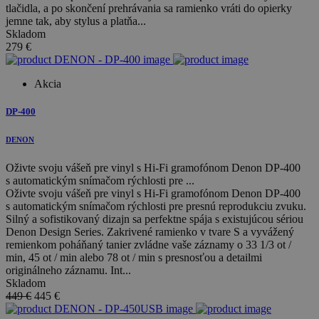
tlačidla, a po skončení prehrávania sa ramienko vráti do opierky
jemne tak, aby stylus a platňa...
Skladom
279
€
Akcia
DP-400
DENON
Oživte svoju vášeň pre vinyl s Hi-Fi gramofónom Denon DP-400
s automatickým snímačom rýchlosti pre ...
Oživte svoju vášeň pre vinyl s Hi-Fi gramofónom Denon DP-400
s automatickým snímačom rýchlosti pre presnú reprodukciu zvuku.
Silný a sofistikovaný dizajn sa perfektne spája s existujúcou sériou
Denon Design Series. Zakrivené ramienko v tvare S a vyvážený
remienkom poháňaný tanier zvládne vaše záznamy o 33 1/3 ot /
min, 45 ot / min alebo 78 ot / min s presnosťou a detailmi
originálneho záznamu. Int...
Skladom
449 €
445
€