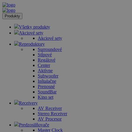
Produkty
Všetky produkty
Akciové sety
Akciové sety
Reproduktory
Surroundové
Stĺpové
Regálové
Center
Aktívne
Subwoofer
Inštalačne
Prenosné
SoundBar
Kino set
Receivery
AV Receiver
Stereo Receiver
AV Procesor
Predzosilňovače
Master Clock