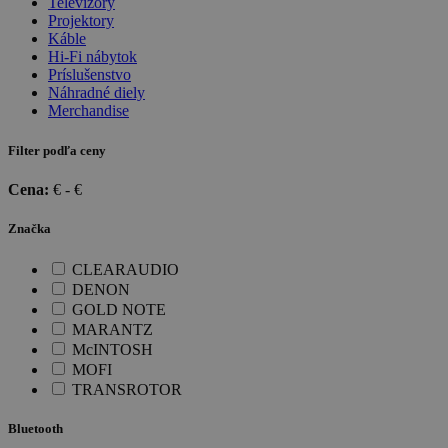
Televízory
Projektory
Káble
Hi-Fi nábytok
Príslušenstvo
Náhradné diely
Merchandise
Filter podľa ceny
Cena:
€ -
€
Značka
CLEARAUDIO
DENON
GOLD NOTE
MARANTZ
McINTOSH
MOFI
TRANSROTOR
Bluetooth