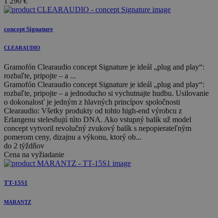
1 290
€
concept Signature
CLEARAUDIO
Gramofón Clearaudio concept Signature je ideál „plug and play“:
rozbaľte, pripojte – a ...
Gramofón Clearaudio concept Signature je ideál „plug and play“:
rozbaľte, pripojte – a jednoducho si vychutnajte hudbu. Usilovanie
o dokonalosť je jedným z hlavných princípov spoločnosti
Clearaudio: Všetky produkty od tohto high-end výrobcu z
Erlangenu stelesňujú túto DNA. Ako vstupný balík už model
concept vytvoril revolučný zvukový balík s nepopierateľným
pomerom ceny, dizajnu a výkonu, ktorý ob...
do 2 týždňov
Cena na vyžiadanie
TT-15S1
MARANTZ