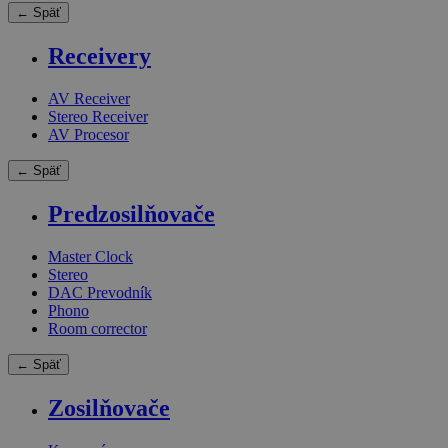
← Späť
Receivery
AV Receiver
Stereo Receiver
AV Procesor
← Späť
Predzosilňovače
Master Clock
Stereo
DAC Prevodník
Phono
Room corrector
← Späť
Zosilňovače