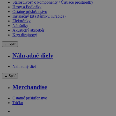
Starostlivosť o komponenty / Čistiace prostriedky
Hroty a Podložky
Ostatné príslušenstvo
Inštalačný kit (Rámiky, Krabica)
Elektrónky
Náušníky
Akustický absorbér
Kryt dizajnový
← Späť
Náhradné diely
Nahradný diel
← Späť
Merchandise
Ostatné príslušenstvo
Tričko