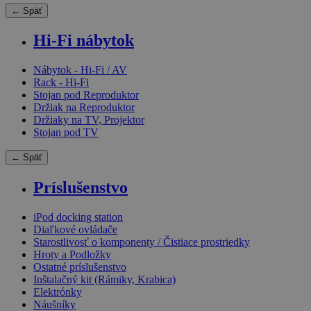
← Späť
Hi-Fi nábytok
Nábytok - Hi-Fi / AV
Rack - Hi-Fi
Stojan pod Reproduktor
Držiak na Reproduktor
Držiaky na TV, Projektor
Stojan pod TV
← Späť
Príslušenstvo
iPod docking station
Diaľkové ovládače
Starostlivosť o komponenty / Čistiace prostriedky
Hroty a Podložky
Ostatné príslušenstvo
Inštalačný kit (Rámiky, Krabica)
Elektrónky
Náušníky