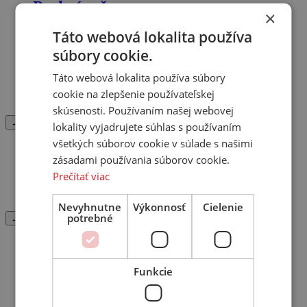
Prehrávače
×
Táto webová lokalita používa
CD
SACD
súbory cookie.
Blu-ray
Streamer
Táto webová lokalita používa súbory
Tuner
cookie na zlepšenie používateľskej
DVD
skúsenosti. Používaním našej webovej
← Späť
lokality vyjadrujete súhlas s používaním
všetkých súborov cookie v súlade s našimi
Mini systémy
zásadami používania súborov cookie.
Prečítať viac
Kombinované zariadenia
Heos / Home
Nevyhnutne
Výkonnosť
Cielenie
potrebné
← Späť
Gramofóny
Funkcie
Gramofón
Prenosky
Starostlivosť o gramofóny