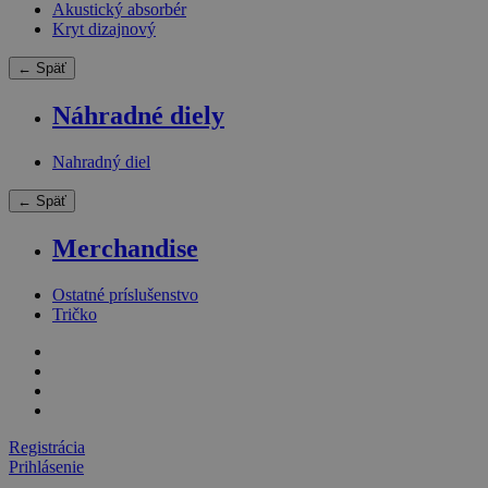
Akustický absorbér
Kryt dizajnový
← Späť
Náhradné diely
Nahradný diel
← Späť
Merchandise
Ostatné príslušenstvo
Tričko
Registrácia
Prihlásenie