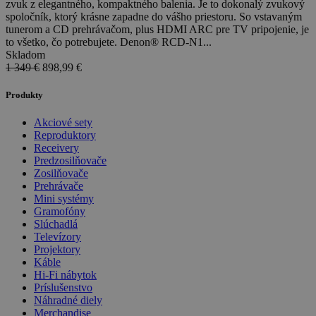
zvuk z elegantného, kompaktného balenia. Je to dokonalý zvukový
spoločník, ktorý krásne zapadne do vášho priestoru. So vstavaným
tunerom a CD prehrávačom, plus HDMI ARC pre TV pripojenie, je
to všetko, čo potrebujete. Denon® RCD-N1...
Skladom
1 349 €
898,99
€
Produkty
Akciové sety
Reproduktory
Receivery
Predzosilňovače
Zosilňovače
Prehrávače
Mini systémy
Gramofóny
Slúchadlá
Televízory
Projektory
Káble
Hi-Fi nábytok
Príslušenstvo
Náhradné diely
Merchandise