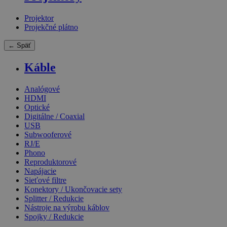
Projektor
Projekčné plátno
← Späť
Káble
Analógové
HDMI
Optické
Digitálne / Coaxial
USB
Subwooferové
RJ/E
Phono
Reproduktorové
Napájacie
Sieťové filtre
Konektory / Ukončovacie sety
Splitter / Redukcie
Nástroje na výrobu káblov
Spojky / Redukcie