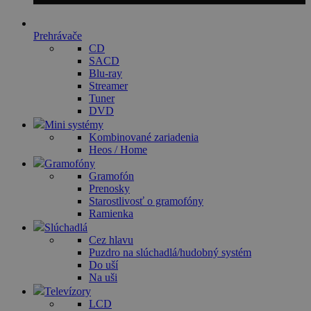
Prehrávače
CD
SACD
Blu-ray
Streamer
Tuner
DVD
Mini systémy
Kombinované zariadenia
Heos / Home
Gramofóny
Gramofón
Prenosky
Starostlivosť o gramofóny
Ramienka
Slúchadlá
Cez hlavu
Puzdro na slúchadlá/hudobný systém
Do uší
Na uši
Televízory
LCD