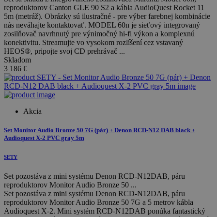
reproduktorov Canton GLE 90 S2 a kábla AudioQuest Rocket 11
5m (metráž). Obrázky sú ilustračné - pre výber farebnej kombinácie
nás neváhajte kontaktovať. MODEL 60n je sieťový integrovaný
zosilňovač navrhnutý pre výnimočný hi-fi výkon a komplexnú
konektivitu. Streamujte vo vysokom rozlíšení cez vstavaný
HEOS®, pripojte svoj CD prehrávač ...
Skladom
3 186
€
Akcia
Set Monitor Audio Bronze 50 7G (pár) + Denon RCD-N12 DAB black +
Audioquest X-2 PVC gray 5m
SETY
Set pozostáva z mini systému Denon RCD-N12DAB, páru
reproduktorov Monitor Audio Bronze 50 ...
Set pozostáva z mini systému Denon RCD-N12DAB, páru
reproduktorov Monitor Audio Bronze 50 7G a 5 metrov kábla
Audioquest X-2. Mini systém RCD-N12DAB ponúka fantastický