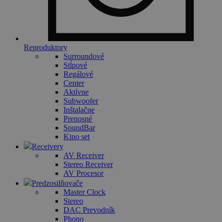
Reproduktory
Surroundové
Stĺpové
Regálové
Center
Aktívne
Subwoofer
Inštalačne
Prenosné
SoundBar
Kino set
Receivery
AV Receiver
Stereo Receiver
AV Procesor
Predzosilňovače
Master Clock
Stereo
DAC Prevodník
Phono