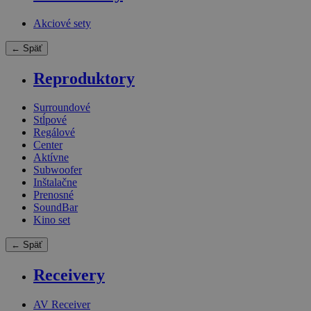
Akciové sety
← Späť
Reproduktory
Surroundové
Stĺpové
Regálové
Center
Aktívne
Subwoofer
Inštalačne
Prenosné
SoundBar
Kino set
← Späť
Receivery
AV Receiver