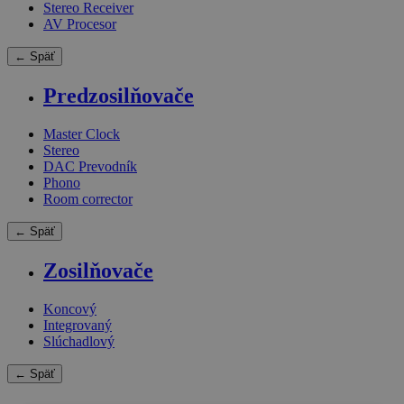
Stereo Receiver
AV Procesor
← Späť
Predzosilňovače
Master Clock
Stereo
DAC Prevodník
Phono
Room corrector
← Späť
Zosilňovače
Koncový
Integrovaný
Slúchadlový
← Späť