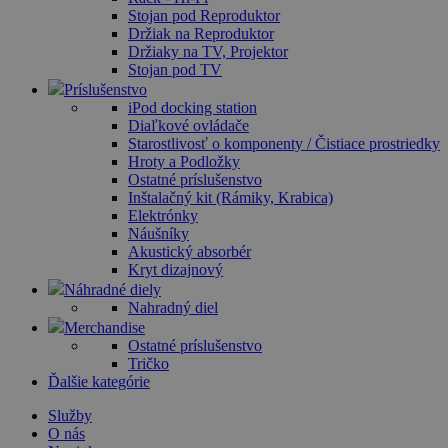
Stojan pod Reproduktor
Držiak na Reproduktor
Držiaky na TV, Projektor
Stojan pod TV
Príslušenstvo
iPod docking station
Diaľkové ovládače
Starostlivosť o komponenty / Čistiace prostriedky
Hroty a Podložky
Ostatné príslušenstvo
Inštalačný kit (Rámiky, Krabica)
Elektrónky
Náušníky
Akustický absorbér
Kryt dizajnový
Náhradné diely
Nahradný diel
Merchandise
Ostatné príslušenstvo
Tričko
Ďalšie kategórie
Služby
O nás