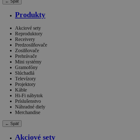
← Späť
Produkty
Akciové sety
Reproduktory
Receivery
Predzosilňovače
Zosilňovače
Prehrávače
Mini systémy
Gramofóny
Slúchadlá
Televízory
Projektory
Káble
Hi-Fi nábytok
Príslušenstvo
Náhradné diely
Merchandise
← Späť
Akciové sety