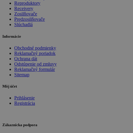
Reproduktory
Receivery
Zosilňovače
Predzosilňovače
Slúchadlá
Informácie
Obchodné podmienky
Reklamačný poriadok
Ochrana dát
Odstúpenie od zmluvy
Reklamačný formulár
Sitemap
Môj účet
Prihlásenie
Registrácia
Zákaznícka podpora