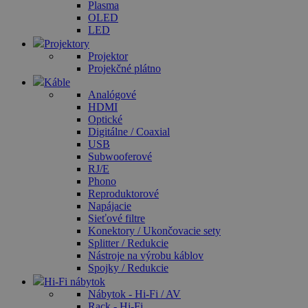
Plasma
OLED
LED
Projektory
Projektor
Projekčné plátno
Káble
Analógové
HDMI
Optické
Digitálne / Coaxial
USB
Subwooferové
RJ/E
Phono
Reproduktorové
Napájacie
Sieťové filtre
Konektory / Ukončovacie sety
Splitter / Redukcie
Nástroje na výrobu káblov
Spojky / Redukcie
Hi-Fi nábytok
Nábytok - Hi-Fi / AV
Rack - Hi-Fi