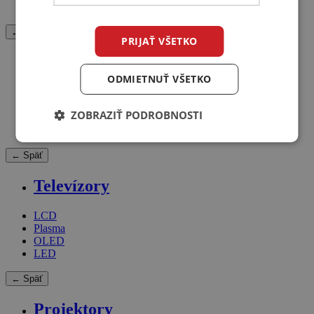
Ramienka
← Späť
PRIJAŤ VŠETKO
Slúchadlá
ODMIETNUŤ VŠETKO
Cez hlavu
Puzdro na slúchadlá/hudobný systém
ZOBRAZIŤ PODROBNOSTI
Do uší
Na uši
← Späť
Televízory
LCD
Plasma
OLED
LED
← Späť
Projektory