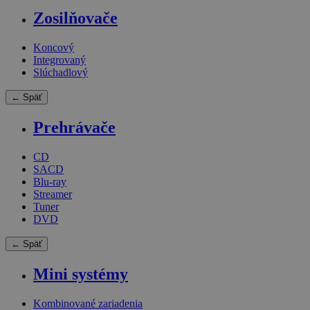
Zosilňovače
Koncový
Integrovaný
Slúchadlový
← Späť
Prehrávače
CD
SACD
Blu-ray
Streamer
Tuner
DVD
← Späť
Mini systémy
Kombinované zariadenia