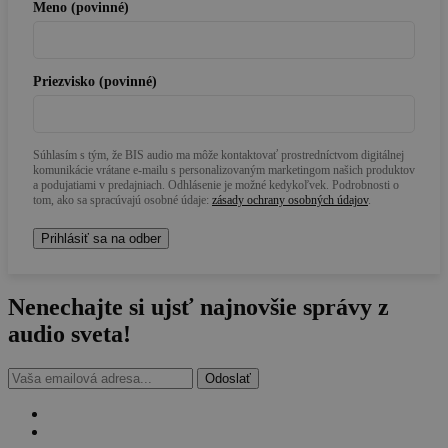
Meno (povinné)
Priezvisko (povinné)
Súhlasím s tým, že BIS audio ma môže kontaktovať prostredníctvom digitálnej
komunikácie vrátane e-mailu s personalizovaným marketingom našich produktov
a podujatiami v predajniach. Odhlásenie je možné kedykoľvek. Podrobnosti o
tom, ako sa spracúvajú osobné údaje:
zásady ochrany osobných údajov
.
Nenechajte si ujsť najnovšie
správy z
audio sveta!
Odoslať