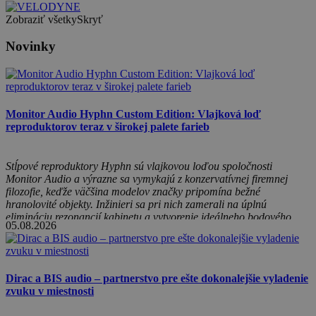
Zobraziť všetky
Skryť
Novinky
Monitor Audio Hyphn Custom Edition: Vlajková loď
reproduktorov teraz v širokej palete farieb
Stĺpové reproduktory Hyphn sú vlajkovou loďou spoločnosti
Monitor Audio a výrazne sa vymykajú z konzervatívnej firemnej
filozofie, keďže väčšina modelov značky pripomína bežné
hranolovité objekty. Inžinieri sa pri nich zamerali na úplnú
elimináciu rezonancií kabinetu a vytvorenie ideálneho bodového
05.08.2026
zdroja zvuku. Teraz ešte prišli aj s prémiovým programom Hyphn
Custom Edition. Zvoľte si svoje prevedenie z viac ako 200 variantov.
Dirac a BIS audio – partnerstvo pre ešte dokonalejšie vyladenie
zvuku v miestnosti