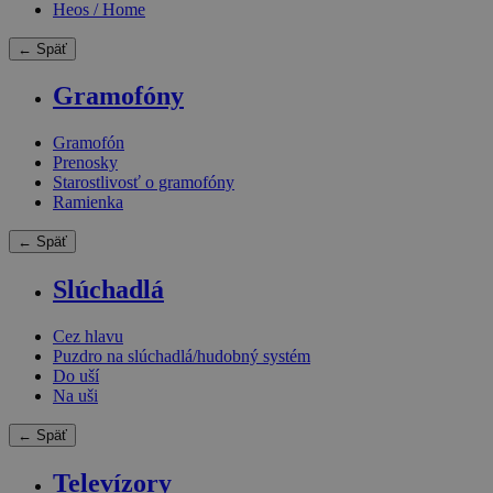
Heos / Home
← Späť
Gramofóny
Gramofón
Prenosky
Starostlivosť o gramofóny
Ramienka
← Späť
Slúchadlá
Cez hlavu
Puzdro na slúchadlá/hudobný systém
Do uší
Na uši
← Späť
Televízory