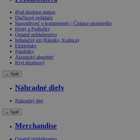
iPod docking station
Diaľkové ovládače
Starostlivosť o komponenty / Čistiace prostriedky
Hroty a Podložky
Ostatné príslušenstvo
Inštalačný kit (Rámiky, Krabica)
Elektrónky
Náušníky
Akustický absorbér
Kryt dizajnový
← Späť
Náhradné diely
Nahradný diel
← Späť
Merchandise
Ostatné príslušenstvo