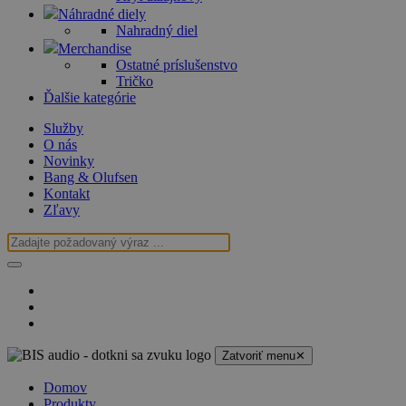
Náhradné diely
Nahradný diel
Merchandise
Ostatné príslušenstvo
Tričko
Ďalšie kategórie
Služby
O nás
Novinky
Bang & Olufsen
Kontakt
Zľavy
Zatvoriť menu
✕
Domov
Produkty