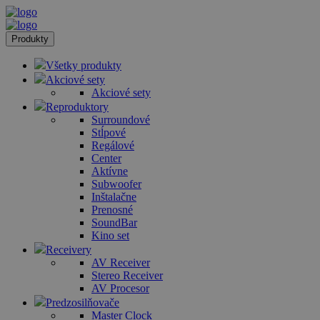
Produkty
Všetky produkty
Akciové sety
Akciové sety
Reproduktory
Surroundové
Stĺpové
Regálové
Center
Aktívne
Subwoofer
Inštalačne
Prenosné
SoundBar
Kino set
Receivery
AV Receiver
Stereo Receiver
AV Procesor
Predzosilňovače
Master Clock