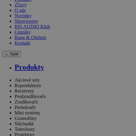
Zľavy
O nás
Novinky
Showroomy
BIS AUDIO Klub
Cenníky
Bang & Olufsen
Kontakt
← Späť
Produkty
Akciové sety
Reproduktory
Receivery
Predzosilňovače
Zosilňovače
Prehrávače
Mini systémy
Gramofóny
Slúchadlá
Televízory
Projektory