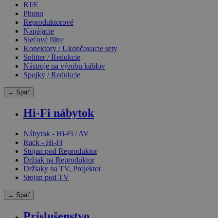
RJ/E
Phono
Reproduktorové
Napájacie
Sieťové filtre
Konektory / Ukončovacie sety
Splitter / Redukcie
Nástroje na výrobu káblov
Spojky / Redukcie
← Späť
Hi-Fi nábytok
Nábytok - Hi-Fi / AV
Rack - Hi-Fi
Stojan pod Reproduktor
Držiak na Reproduktor
Držiaky na TV, Projektor
Stojan pod TV
← Späť
Príslušenstvo