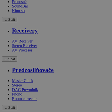
Prenosné
SoundBar
Kino set
← Späť
Receivery
AV Receiver
Stereo Receiver
AV Procesor
← Späť
Predzosilňovače
Master Clock
Stereo
DAC Prevodník
Phono
Room corrector
← Späť