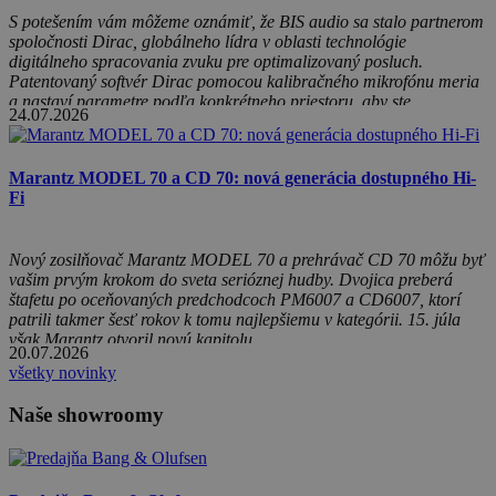
S potešením vám môžeme oznámiť, že BIS audio sa stalo partnerom
spoločnosti Dirac, globálneho lídra v oblasti technológie
digitálneho spracovania zvuku pre optimalizovaný posluch.
Patentovaný softvér Dirac pomocou kalibračného mikrofónu meria
a nastaví parametre podľa konkrétneho priestoru, aby ste
24.07.2026
v posluchovej zóne dosiahli prirodzenejší zvuk a čistejšie basy.
Objavte nástroje Dirac Live Room Correction, Dirac Live Bass
Control, alebo Active Room Treatment (ART)...
Marantz MODEL 70 a CD 70: nová generácia dostupného Hi-
Fi
Nový zosilňovač Marantz MODEL 70 a prehrávač CD 70 môžu byť
vašim prvým krokom do sveta serióznej hudby. Dvojica preberá
štafetu po oceňovaných predchodcoch PM6007 a CD6007, ktorí
patrili takmer šesť rokov k tomu najlepšiemu v kategórii. 15. júla
však Marantz otvoril novú kapitolu.
20.07.2026
všetky novinky
Naše showroomy