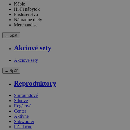
Káble
Hi-Fi nábytok
Príslušenstvo
Náhradné diely
Merchandise
← Späť
Akciové sety
Akciové sety
← Späť
Reproduktory
Surroundové
Stĺpové
Regálové
Center
Aktívne
Subwoofer
Inštalačne