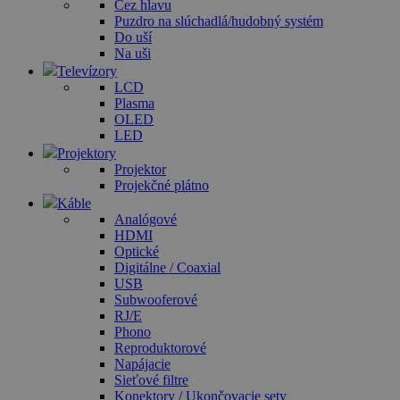
Cez hlavu
Puzdro na slúchadlá/hudobný systém
Do uší
Na uši
Televízory
LCD
Plasma
OLED
LED
Projektory
Projektor
Projekčné plátno
Káble
Analógové
HDMI
Optické
Digitálne / Coaxial
USB
Subwooferové
RJ/E
Phono
Reproduktorové
Napájacie
Sieťové filtre
Konektory / Ukončovacie sety