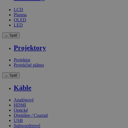
LCD
Plasma
OLED
LED
← Späť
Projektory
Projektor
Projekčné plátno
← Späť
Káble
Analógové
HDMI
Optické
Digitálne / Coaxial
USB
Subwooferové